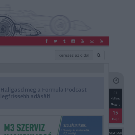
Hallgasd meg a Formula Podcast
F1
legfrissebb adását!
Holland
Nagydíj
15
nap
MotoGP