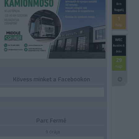
Brit
Nagydíj
1
nap
WEC
Austini 6
órás
29
nap
Kövess minket a Facebookon
Parc Fermé
9 órája