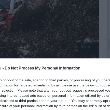
u -
Do Not Process My Personal Information
to opt-out of the sale, sharing to third parties, or processing of your per
ihívások elé állították a versenyzőket; a nap
formation for targeted advertising by us, please use the below opt-out s
r selection. Please note that after your opt-out request is processed y
tt az útviszonyok romlása miatt. A fennmaradó
eing interest-based ads based on personal information utilized by us or
ult ki az élen; miközben Solberg hibázott és
disclosed to third parties prior to your opt-out. You may separately opt-
 kilométerre faragott a hátrányából, és a nap
losure of your personal information by third parties on the IAB’s list of