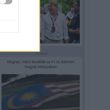
2 napja
Megvan, mikor kezdődik az F1-es Bahreini
Nagydíj Malajziában