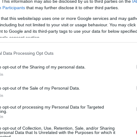
. This information may also be disclosed by us to third parties on the
IA
helyet, a vezetéstől pedig mindössze egyetlen
Participants
that may further disclose it to other third parties.
 versenyzője, Sami Pajari eközben brillírozott,
 that this website/app uses one or more Google services and may gath
 is lőtávolon belül találta magát.
including but not limited to your visit or usage behaviour. You may click 
ebb napja ennek a versenynek, és ez idén sem
 to Google and its third-party tags to use your data for below specifi
ogle consent section.
 jól mutatja, hogy milyen gyorsan képes volt
ta; Ogier például a nap elején elszenvedett
l Data Processing Opt Outs
zepére, hogy aztán a következő szakasz után
gazi dráma azonban a délelőtti felvonás végén
o opt-out of the Sharing of my personal data.
zakaszon, miután a jobb hátsó felfüggesztése
In
erg és Ogier is kénytelen volt feladni a napot,
o opt-out of the Sale of my Personal Data.
s így visszaesett a lista legvégére, a vezetést
In
, a két Hyundai-pilóta, Fourmaux és Lappi
to opt-out of processing my Personal Data for Targeted
a délutáni etapon szintén elvérzett, miután
ing.
In
o opt-out of Collection, Use, Retention, Sale, and/or Sharing
ersonal Data that Is Unrelated with the Purposes for which it
lected.