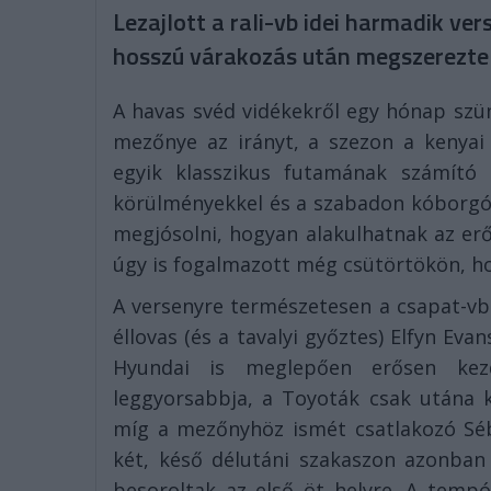
Lezajlott a rali-vb idei harmadik v
hosszú várakozás után megszerezte 
A havas svéd vidékekről egy hónap szün
mezőnye az irányt, a szezon a kenyai S
egyik klasszikus futamának számító h
körülményekkel és a szabadon kóborgó 
megjósolni, hogyan alakulhatnak az erő
úgy is fogalmazott még csütörtökön, ho
A versenyre természetesen a csapat-vb-
éllovas (és a tavalyi győztes) Elfyn Ev
Hyundai is meglepően erősen kezd
leggyorsabbja, a Toyoták csak utána k
míg a mezőnyhöz ismét csatlakozó Séba
két, késő délutáni szakaszon azonban h
besoroltak az első öt helyre. A tempó