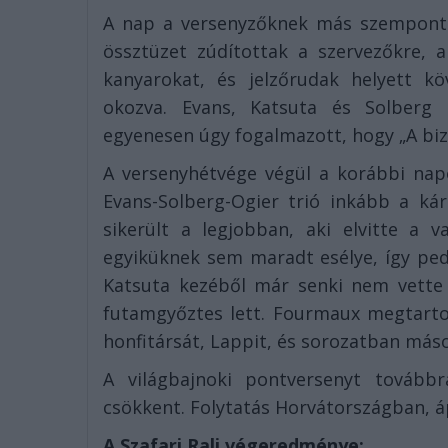
A nap a versenyzőknek más szempontbó
össztüzet zúdítottak a szervezőkre, 
kanyarokat, és jelzőrudak helyett k
okozva. Evans, Katsuta és Solberg 
egyenesen úgy fogalmazott, hogy „A bizt
A versenyhétvége végül a korábbi nap
Evans-Solberg-Ogier trió inkább a ká
sikerült a legjobban, aki elvitte a 
egyiküknek sem maradt esélye, így pedi
Katsuta kezéből már senki nem vette k
futamgyőztes lett. Fourmaux megtarto
honfitársát, Lappit, és sorozatban más
A világbajnoki pontversenyt továbbr
csökkent. Folytatás Horvátországban, ápr
A Szafari Rali végeredménye: