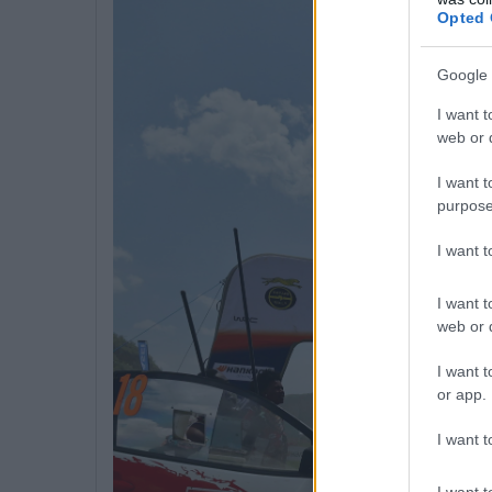
Opted 
Google 
I want t
web or d
I want t
purpose
I want 
I want t
web or d
I want t
or app.
I want t
I want t