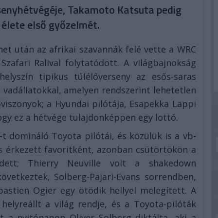
ersenyhétvégéje, Takamoto Katsuta pedig
élete első győzelmét.
et után az afrikai szavannák felé vette a WRC
zafari Ralival folytatódott. A világbajnokság
elyszín tipikus túlélőverseny az esős-saras
vadállatokkal, amelyen rendszerint lehetetlen
viszonyok; a Hyundai pilótája, Esapekka Lappi
gy ez a hétvége tulajdonképpen egy lottó.
t domináló Toyota pilótái, és közülük is a vb-
ans érkezett favoritként, azonban csütörtökön a
ett; Thierry Neuville volt a shakedown
övetkeztek, Solberg-Pajari-Evans sorrendben,
stien Ogier egy ötödik hellyel melegített. A
elyreállt a világ rendje, és a Toyota-pilóták
t a nyitónapon Oliver Solberg diktálta, aki a