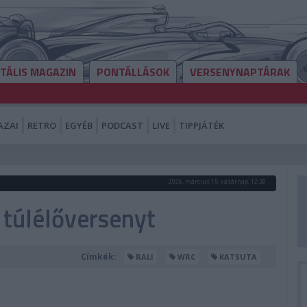
ITÁLIS MAGAZIN
PONTÁLLÁSOK
VERSENYNAPTÁRAK
AZAI
RETRO
EGYÉB
PODCAST
LIVE
TIPPJÁTÉK
2026. március 15. vasárnap, 12:30
 túlélőversenyt
Címkék:
RALI
WRC
KATSUTA