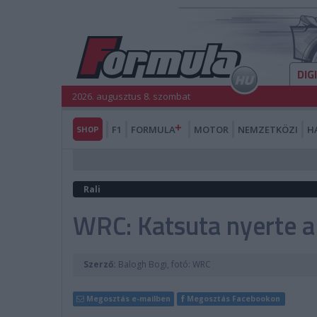
DIG
2026. augusztus 8. szombat
SHOP
F1
FORMULA
MOTOR
NEMZETKÖZI
H
Rali
WRC: Katsuta nyerte a
Szerző:
Balogh Bogi, fotó: WRC
Megosztás e-mailben
Megosztás Facebookon