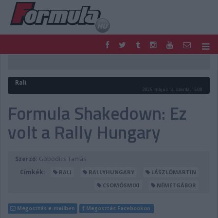
F1
PARC FERMÉ
FORMULA
MOTOR
Rali
NEMZETKÖZI
HAZAI
2025. május 14. szerda, 15:00
RETRO
EGYÉB
Formula Shakedown: Ez
PODCAST
SHOP
volt a Rally Hungary
LIVE
TIPPJÁTÉK
DIGITÁLIS MAGAZIN
PONTÁLLÁSOK
VERSENYNAPTÁRAK
Szerző:
Gobodics Tamás
Címkék:
RALI
RALLYHUNGARY
LÁSZLÓMARTIN
CSOMÓSMIXI
NÉMETGÁBOR
Megosztás e-mailben
Megosztás Facebookon