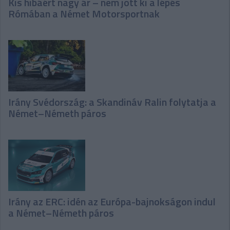
Kis hibáért nagy ár – nem jött ki a lépés
Rómában a Német Motorsportnak
Irány Svédország: a Skandináv Ralin folytatja a
Német–Németh páros
Irány az ERC: idén az Európa-bajnokságon indul
a Német–Németh páros