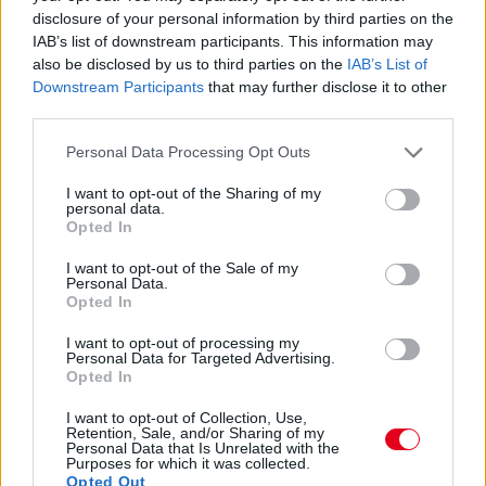
disclosure of your personal information by third parties on the
IAB’s list of downstream participants. This information may
also be disclosed by us to third parties on the
IAB’s List of
Downstream Participants
that may further disclose it to other
third parties.
1 napja
Please note that this website/app uses one or more Google
Personal Data Processing Opt Outs
Hakkinen megtartaná a Norris-Piastri párost a
services and may gather and store information including but
McLarennél, nem borítaná fel Verstappenért
not limited to your visit or usage behaviour. You may click to
I want to opt-out of the Sharing of my
personal data.
grant or deny consent to Google and its third-party tags to
Opted In
use your data for below specified purposes in below Google
consent section.
I want to opt-out of the Sale of my
Personal Data.
Opted In
I want to opt-out of processing my
Personal Data for Targeted Advertising.
Opted In
I want to opt-out of Collection, Use,
Retention, Sale, and/or Sharing of my
Personal Data that Is Unrelated with the
Purposes for which it was collected.
Opted Out