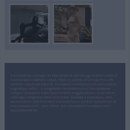
A Formula.hu szöveges és képi tartalma szerzői jogi védelem alatt áll.
A weboldalon található cikkek, fotók és videók a Formula Press Kft.
szellemi tulajdonát képezik, és a kiadó vezetőjének előzetes írásbeli
engedélye nélkül – a szolgáltatás rendeltetésszerű használatával
velejáró olvasáson, képernyőn történő megjelenítésen és az ehhez
szükséges ideiglenes többszörözésen, továbbá a személyes, nem-
kereskedelmi célból történő merevlemezre történő lementésen és
kinyomtatáson túl - sem online, sem nyomtatott formában nem
használhatóak fel.