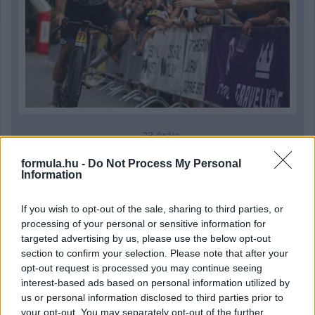
23 órája
Montoya szerint Antonelli kedvessége sem segít
formula.hu -
Do Not Process My Personal
Russellen
Information
If you wish to opt-out of the sale, sharing to third parties, or
processing of your personal or sensitive information for
targeted advertising by us, please use the below opt-out
section to confirm your selection. Please note that after your
opt-out request is processed you may continue seeing
interest-based ads based on personal information utilized by
us or personal information disclosed to third parties prior to
your opt-out. You may separately opt-out of the further