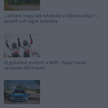
„Láttam, hogy Seb lefekszik a fűbe és elájul” –
ijesztő volt Ogier balesete
Új győztest avatott a WRC, Pajari hazai
versenye előtt nyert