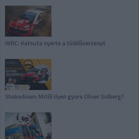
WRC: Katsuta nyerte a túlélőversenyt
Shakedown: Mitől ilyen gyors Oliver Solberg?