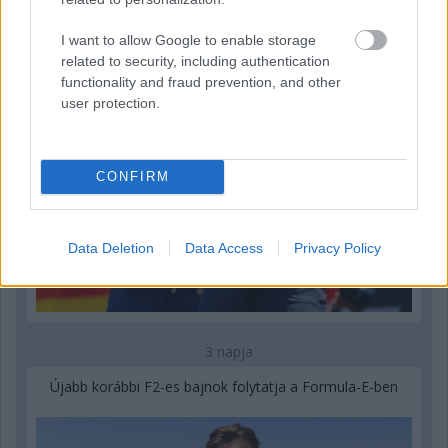
Ilyen lehet a jövő F1-es szabályrendszere Domenicali
szerint
I want to allow Google to enable storage
related to security, including authentication
functionality and fraud prevention, and other
user protection.
CONFIRM
Data Deletion
Data Access
Privacy Policy
3 napja
Újabb korábbi F2-es bajnok folytatja a Formula-E-ben