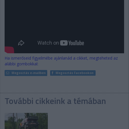
Ha ismerőseid figyelmébe ajánlanád a cikket, megteheted az
alábbi gombokkal:
Megosztás e-mailben
Megosztás Facebookon
További cikkeink a témában