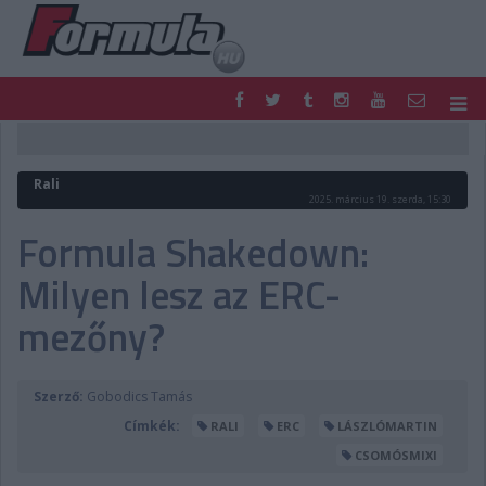
F1
PARC FERMÉ
FORMULA
MOTOR
Rali
NEMZETKÖZI
HAZAI
2025. március 19. szerda, 15:30
RETRO
EGYÉB
Formula Shakedown:
PODCAST
SHOP
Milyen lesz az ERC-
LIVE
TIPPJÁTÉK
DIGITÁLIS MAGAZIN
PONTÁLLÁSOK
mezőny?
VERSENYNAPTÁRAK
Szerző:
Gobodics Tamás
Címkék:
RALI
ERC
LÁSZLÓMARTIN
CSOMÓSMIXI