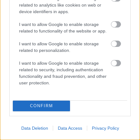
related to analytics like cookies on web or
device identifiers in apps.
I want to allow Google to enable storage
related to functionality of the website or app.
I want to allow Google to enable storage
related to personalization.
5 napja
Vezető helyről bukott hatalmasat Ogier a Finn Ralin –
I want to allow Google to enable storage
videó
related to security, including authentication
functionality and fraud prevention, and other
user protection.
CONFIRM
Data Deletion
Data Access
Privacy Policy