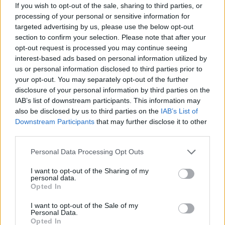
If you wish to opt-out of the sale, sharing to third parties, or
processing of your personal or sensitive information for
targeted advertising by us, please use the below opt-out
section to confirm your selection. Please note that after your
opt-out request is processed you may continue seeing
interest-based ads based on personal information utilized by
us or personal information disclosed to third parties prior to
your opt-out. You may separately opt-out of the further
disclosure of your personal information by third parties on the
IAB’s list of downstream participants. This information may
also be disclosed by us to third parties on the
IAB’s List of
Downstream Participants
that may further disclose it to other
third parties.
4 napja
Please note that this website/app uses one or more Google
Personal Data Processing Opt Outs
Lewis Hamilton régi szenvedélye nyomán új bizniszbe
services and may gather and store information including but
kezdett
not limited to your visit or usage behaviour. You may click to
I want to opt-out of the Sharing of my
personal data.
grant or deny consent to Google and its third-party tags to
Opted In
use your data for below specified purposes in below Google
consent section.
I want to opt-out of the Sale of my
Personal Data.
Opted In