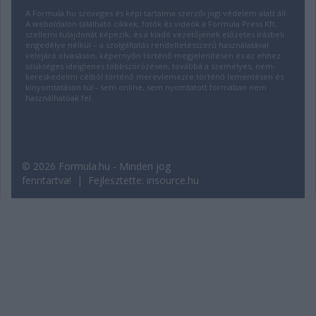
A Formula.hu szöveges és képi tartalma szerzői jogi védelem alatt áll.
A weboldalon található cikkek, fotók és videók a Formula Press Kft.
szellemi tulajdonát képezik, és a kiadó vezetőjének előzetes írásbeli
engedélye nélkül – a szolgáltatás rendeltetésszerű használatával
velejáró olvasáson, képernyőn történő megjelenítésen és az ehhez
szükséges ideiglenes többszörözésen, továbbá a személyes, nem-
kereskedelmi célból történő merevlemezre történő lementésen és
kinyomtatáson túl - sem online, sem nyomtatott formában nem
használhatóak fel.
© 2026 Formula.hu - Minden jog
fenntartva! | Fejlesztette:
insource.hu