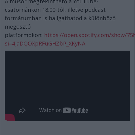
A műsor megtekinthető a YouTube-
csatornánkon 18:00-tól, illetve podcast
formátumban is hallgathatod a különböző
megosztó
platformokon:
https://open.spotify.com/show/7
si=4JaDQOXpRFuGHZbP_XKyNA