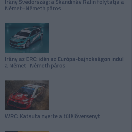
Irány Svédország: a Skandináv Ralin folytatja a
Német–Németh páros
Irány az ERC: idén az Európa-bajnokságon indul
a Német–Németh páros
WRC: Katsuta nyerte a túlélőversenyt