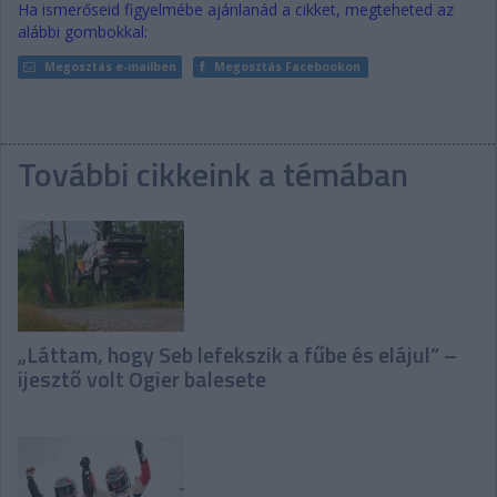
Ha ismerőseid figyelmébe ajánlanád a cikket, megteheted az
alábbi gombokkal:
Megosztás e-mailben
Megosztás Facebookon
További cikkeink a témában
„Láttam, hogy Seb lefekszik a fűbe és elájul” –
ijesztő volt Ogier balesete