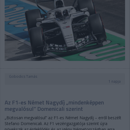
Gobodics Tamás
1 napja
Az F1-es Német Nagydíj „mindenképpen
megvalósul” Domenicali szerint
„Biztosan megvalósul” az F1-es Német Nagydíj – erről beszélt
Stefano Domenicali. Az F1 vezérigazgatója szerint újra
növekszik az érdeklődés és az igény Németországban arra,