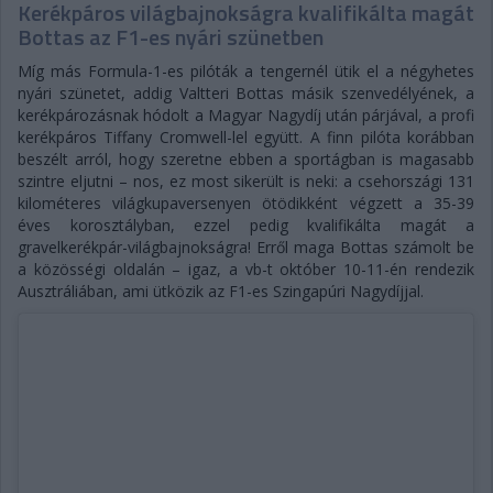
Kerékpáros világbajnokságra kvalifikálta magát
Bottas az F1-es nyári szünetben
Míg más Formula-1-es pilóták a tengernél ütik el a négyhetes
nyári szünetet, addig Valtteri Bottas másik szenvedélyének, a
kerékpározásnak hódolt a Magyar Nagydíj után párjával, a profi
kerékpáros Tiffany Cromwell-lel együtt. A finn pilóta korábban
beszélt arról, hogy szeretne ebben a sportágban is magasabb
szintre eljutni – nos, ez most sikerült is neki: a csehországi 131
kilométeres világkupaversenyen ötödikként végzett a 35-39
éves korosztályban, ezzel pedig kvalifikálta magát a
gravelkerékpár-világbajnokságra! Erről maga Bottas számolt be
a közösségi oldalán – igaz, a vb-t október 10-11-én rendezik
Ausztráliában, ami ütközik az F1-es Szingapúri Nagydíjjal.