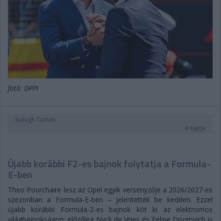
fotó: DPPI
Balogh Tamás
4 napja
Újabb korábbi F2-es bajnok folytatja a Formula-
E-ben
Theo Pourchaire lesz az Opel egyik versenyzője a 2026/2027-es
szezonban a Formula-E-ben – jelentették be kedden. Ezzel
újabb korábbi Formula-2-es bajnok köt ki az elektromos
világbajnokságon: előzőleg Nyck de Vries és Felipe Drugovich is