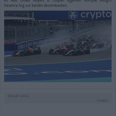
és Abu Dhabi helyett is csupán egyetlen európai beugró
futamra fog sor kerülni decemberben.
Balogh Tamás
2 napja