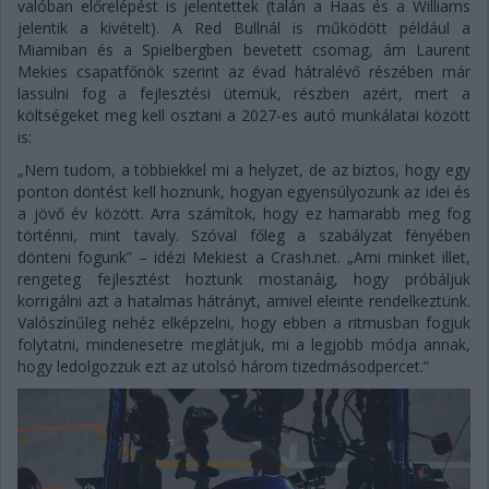
valóban előrelépést is jelentettek (talán a Haas és a Williams
jelentik a kivételt). A Red Bullnál is működött például a
Miamiban és a Spielbergben bevetett csomag, ám Laurent
Mekies csapatfőnök szerint az évad hátralévő részében már
lassulni fog a fejlesztési ütemük, részben azért, mert a
költségeket meg kell osztani a 2027-es autó munkálatai között
is:
„Nem tudom, a többiekkel mi a helyzet, de az biztos, hogy egy
ponton döntést kell hoznunk, hogyan egyensúlyozunk az idei és
a jövő év között. Arra számítok, hogy ez hamarabb meg fog
történni, mint tavaly. Szóval főleg a szabályzat fényében
dönteni fogunk” – idézi Mekiest a Crash.net. „Ami minket illet,
rengeteg fejlesztést hoztunk mostanáig, hogy próbáljuk
korrigálni azt a hatalmas hátrányt, amivel eleinte rendelkeztünk.
Valószínűleg nehéz elképzelni, hogy ebben a ritmusban fogjuk
folytatni, mindenesetre meglátjuk, mi a legjobb módja annak,
hogy ledolgozzuk ezt az utolsó három tizedmásodpercet.”