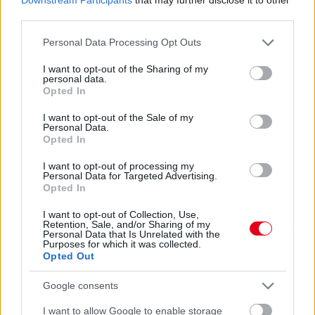
third parties.
Please note that this website/app uses one or more Google
Personal Data Processing Opt Outs
services and may gather and store information including but
not limited to your visit or usage behaviour. You may click to
I want to opt-out of the Sharing of my
personal data.
grant or deny consent to Google and its third-party tags to
Opted In
use your data for below specified purposes in below Google
consent section.
I want to opt-out of the Sale of my
Personal Data.
Opted In
I want to opt-out of processing my
Personal Data for Targeted Advertising.
Balogh Tamás
Opted In
5 napja
I want to opt-out of Collection, Use,
Retention, Sale, and/or Sharing of my
Personal Data that Is Unrelated with the
Newey biztos benne, hogy Alonso marad az
Purposes for which it was collected.
Aston Martinnál
Opted Out
Meggyőződése Adrian Newey-nak, hogy Fernando Alonso
Google consents
élvezi, hogy az Aston Martin projekt részese lehet, és biztos
benne, hogy ez a jövőben is így marad. Bár a korábbi hetekben
I want to allow Google to enable storage