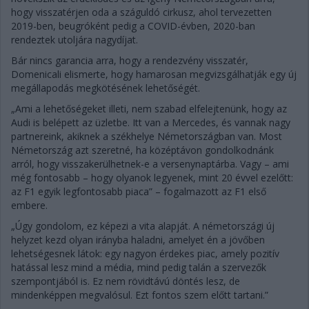
hogy visszatérjen oda a száguldó cirkusz, ahol tervezetten
2019-ben, beugróként pedig a COVID-évben, 2020-ban
rendeztek utoljára nagydíjat.
Bár nincs garancia arra, hogy a rendezvény visszatér,
Domenicali elismerte, hogy hamarosan megvizsgálhatják egy új
megállapodás megkötésének lehetőségét.
„Ami a lehetőségeket illeti, nem szabad elfelejtenünk, hogy az
Audi is belépett az üzletbe. Itt van a Mercedes, és vannak nagy
partnereink, akiknek a székhelye Németországban van. Most
Németország azt szeretné, ha középtávon gondolkodnánk
arról, hogy visszakerülhetnek-e a versenynaptárba. Vagy – ami
még fontosabb – hogy olyanok legyenek, mint 20 évvel ezelőtt:
az F1 egyik legfontosabb piaca” – fogalmazott az F1 első
embere.
„Úgy gondolom, ez képezi a vita alapját. A németországi új
helyzet kezd olyan irányba haladni, amelyet én a jövőben
lehetségesnek látok: egy nagyon érdekes piac, amely pozitív
hatással lesz mind a média, mind pedig talán a szervezők
szempontjából is. Ez nem rövidtávú döntés lesz, de
mindenképpen megvalósul. Ezt fontos szem előtt tartani.”