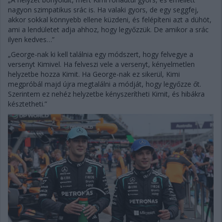
nagyon szimpatikus srác is. Ha valaki gyors, de egy seggfej,
akkor sokkal könnyebb ellene küzdeni, és felépíteni azt a dühöt,
ami a lendületet adja ahhoz, hogy legyőzzük. De amikor a srác
ilyen kedves…”
„George-nak ki kell találnia egy módszert, hogy felvegye a
versenyt Kimivel. Ha felveszi vele a versenyt, kényelmetlen
helyzetbe hozza Kimit. Ha George-nak ez sikerül, Kimi
megpróbál majd újra megtalálni a módját, hogy legyőzze őt.
Szerintem ez nehéz helyzetbe kényszerítheti Kimit, és hibákra
késztetheti.”