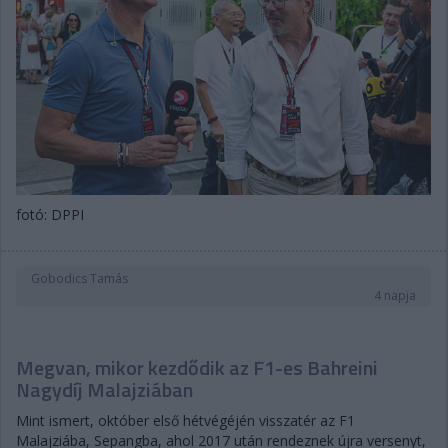
fotó: DPPI
Gobodics Tamás
4 napja
Megvan, mikor kezdődik az F1-es Bahreini
Nagydíj Malajziában
Mint ismert, október első hétvégéjén visszatér az F1
Malajziába, Sepangba, ahol 2017 után rendeznek újra versenyt,