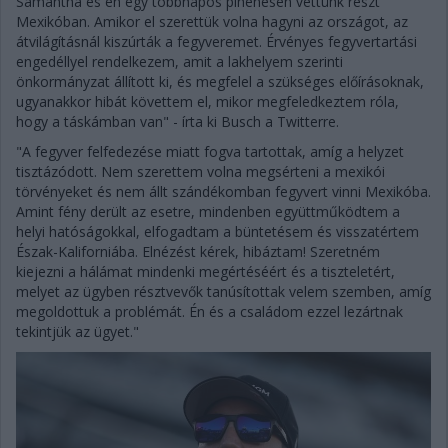
Samantha és én egy többnapos pihenésen vettünk részt
Mexikóban. Amikor el szerettük volna hagyni az országot, az
átvilágításnál kiszúrták a fegyveremet. Érvényes fegyvertartási
engedéllyel rendelkezem, amit a lakhelyem szerinti
önkormányzat állított ki, és megfelel a szükséges előírásoknak,
ugyanakkor hibát követtem el, mikor megfeledkeztem róla,
hogy a táskámban van" - írta ki Busch a Twitterre.
"A fegyver felfedezése miatt fogva tartottak, amíg a helyzet
tisztázódott. Nem szerettem volna megsérteni a mexikói
törvényeket és nem állt szándékomban fegyvert vinni Mexikóba.
Amint fény derült az esetre, mindenben együttműködtem a
helyi hatóságokkal, elfogadtam a büntetésem és visszatértem
Észak-Kaliforniába. Elnézést kérek, hibáztam! Szeretném
kiejezni a hálámat mindenki megértéséért és a tiszteletért,
melyet az ügyben résztvevők tanúsítottak velem szemben, amíg
megoldottuk a problémát. Én és a családom ezzel lezártnak
tekintjük az ügyet."