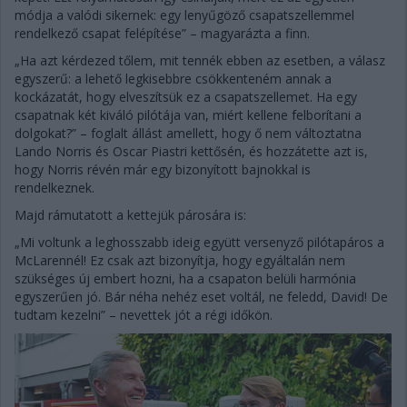
módja a valódi sikernek: egy lenyűgöző csapatszellemmel
rendelkező csapat felépítése” – magyarázta a finn.
„Ha azt kérdezed tőlem, mit tennék ebben az esetben, a válasz
egyszerű: a lehető legkisebbre csökkenteném annak a
kockázatát, hogy elveszítsük ez a csapatszellemet. Ha egy
csapatnak két kiváló pilótája van, miért kellene felborítani a
dolgokat?” – foglalt állást amellett, hogy ő nem változtatna
Lando Norris és Oscar Piastri kettősén, és hozzátette azt is,
hogy Norris révén már egy bizonyított bajnokkal is
rendelkeznek.
Majd rámutatott a kettejük párosára is:
„Mi voltunk a leghosszabb ideig együtt versenyző pilótapáros a
McLarennél! Ez csak azt bizonyítja, hogy egyáltalán nem
szükséges új embert hozni, ha a csapaton belüli harmónia
egyszerűen jó. Bár néha nehéz eset voltál, ne feledd, David! De
tudtam kezelni” – nevettek jót a régi időkön.