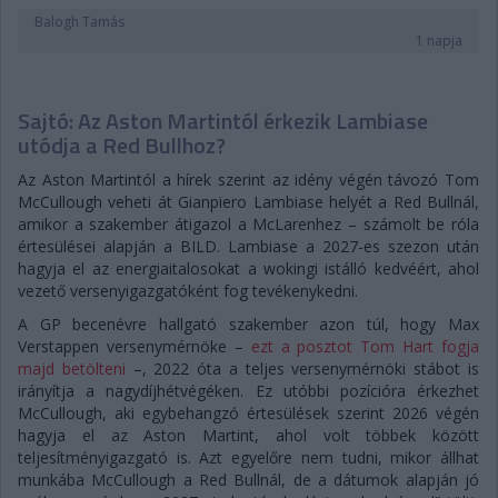
Balogh Tamás
1 napja
Sajtó: Az Aston Martintól érkezik Lambiase
utódja a Red Bullhoz?
Az Aston Martintól a hírek szerint az idény végén távozó Tom
McCullough veheti át Gianpiero Lambiase helyét a Red Bullnál,
amikor a szakember átigazol a McLarenhez – számolt be róla
értesülései alapján a BILD. Lambiase a 2027-es szezon után
hagyja el az energiaitalosokat a wokingi istálló kedvéért, ahol
vezető versenyigazgatóként fog tevékenykedni.
A GP becenévre hallgató szakember azon túl, hogy Max
Verstappen versenymérnöke –
ezt a posztot Tom Hart fogja
majd betölteni
–, 2022 óta a teljes versenymérnöki stábot is
irányítja a nagydíjhétvégéken. Ez utóbbi pozícióra érkezhet
McCullough, aki egybehangzó értesülések szerint 2026 végén
hagyja el az Aston Martint, ahol volt többek között
teljesítményigazgató is. Azt egyelőre nem tudni, mikor állhat
munkába McCullough a Red Bullnál, de a dátumok alapján jó