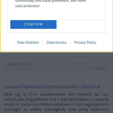
functionality and fraud prevention, and other
user protection.
CONFIRM
Data Deletion
Data Access
Privacy Policy
Balogh Tamás
5 napja
Lassuló fejlesztési ütemre számít a Red Bull
Mivel egy új F1-es szabályrendszer első idényéről van szó,
várható volt, hogy kiélezett lesz a fejlesztési háború a csapatok
között. A szezon első felében láthattunk is több nagy fejlesztési
csomagot az istállók többségénél, ezek pedig rendszerint