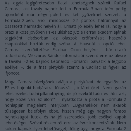
Az egyik legígéretesebb fiatal tehetségnek számít Rafael
Camara, aki tavaly bajnok lett a Formula-3-ban, idén pedig
újoncként már négy pole-t és két győzelmet szerzett a
Formula-2-ben, ahol mindössze 22 pontos hátránnyal az
összetett harmadik helyén áll. Emiatt jó esély lehet rá, hogy a
brazil a közeljövőben F1-es üléshez jut: a Ferrari akadémiájának
tagjaként elsősorban az olaszok erőforrásait használó
csapatokkal hozták eddig szóba. A Haasnál is opció lehet
Camara szerződtetése Esteban Ocon helyére – bár utazó
tudósítónk, Mészáros Sándor információi szerint erre az ülésre
a tavalyi F2-es bajnok Leonardo Fornaroli pályázik a legjobb
eséllyel –, de a friss pletykák szerint a Cadillac is figyeli az
ifjoncot.
Maga Camara hízelgőnek találja a pletykákat, de egyelőre az
F2-es bajnoki hadjáratra fókuszál: „Jó látni őket. Nem igazán
lehet ezeket tudni pillanatnyilag, de jó ezekről tudni és látni azt,
hogy közel van az álom” – nyilatkozta a pilóta a Formula-2
honlapján megjelent interjúban. „Ugyanakkor nem akarok
túlságosan belefolyni ebbe, hiszen még egy nagyon fontos
bajnokságot futok, és ha jól szerepelek, jobb eséllyel kapok
lehetőséget. Szóval részemről erre az évre koncentrálok. Nem
sokan kapnak ilyen lehetőséget, főleg úgy, hogy a Formula-2