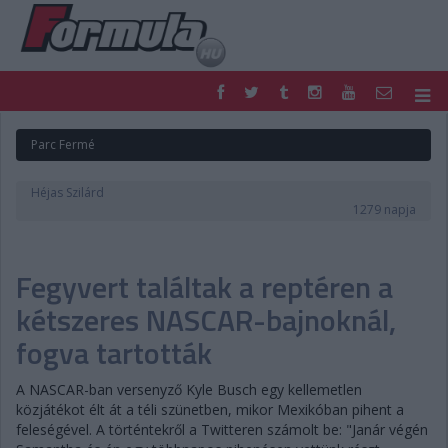
F1
PARC FERMÉ
Parc Fermé
FORMULA
MOTOR
NEMZETKÖZI
HAZAI
Héjas Szilárd
RETRO
EGYÉB
1279 napja
PODCAST
SHOP
LIVE
TIPPJÁTÉK
Fegyvert találtak a reptéren a
DIGITÁLIS MAGAZIN
PONTÁLLÁSOK
VERSENYNAPTÁRAK
kétszeres NASCAR-bajnoknál,
fogva tartották
A NASCAR-ban versenyző Kyle Busch egy kellemetlen
közjátékot élt át a téli szünetben, mikor Mexikóban pihent a
feleségével. A történtekről a Twitteren számolt be: "Janár végén