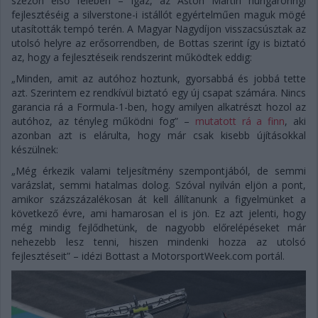
szezon első felében – igaz, az Aston Martin hungaroringi
fejlesztéséig a silverstone-i istállót egyértelműen maguk mögé
utasították tempó terén. A Magyar Nagydíjon visszacsúsztak az
utolsó helyre az erősorrendben, de Bottas szerint így is biztató
az, hogy a fejlesztéseik rendszerint működtek eddig:
„Minden, amit az autóhoz hoztunk, gyorsabbá és jobbá tette
azt. Szerintem ez rendkívül biztató egy új csapat számára. Nincs
garancia rá a Formula-1-ben, hogy amilyen alkatrészt hozol az
autóhoz, az tényleg működni fog” –
mutatott rá a finn
, aki
azonban azt is elárulta, hogy már csak kisebb újításokkal
készülnek:
„Még érkezik valami teljesítmény szempontjából, de semmi
varázslat, semmi hatalmas dolog. Szóval nyilván eljön a pont,
amikor százszázalékosan át kell állítanunk a figyelmünket a
következő évre, ami hamarosan el is jön. Ez azt jelenti, hogy
még mindig fejlődhetünk, de nagyobb előrelépéseket már
nehezebb lesz tenni, hiszen mindenki hozza az utolsó
fejlesztéseit” – idézi Bottast a MotorsportWeek.com portál.