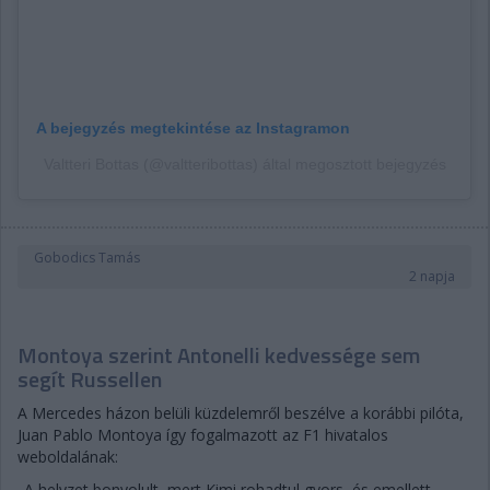
A bejegyzés megtekintése az Instagramon
Valtteri Bottas (@valtteribottas) által megosztott bejegyzés
Gobodics Tamás
2 napja
Montoya szerint Antonelli kedvessége sem
segít Russellen
A Mercedes házon belüli küzdelemről beszélve a korábbi pilóta,
Juan Pablo Montoya így fogalmazott az F1 hivatalos
weboldalának:
„A helyzet bonyolult, mert Kimi rohadtul gyors, és emellett