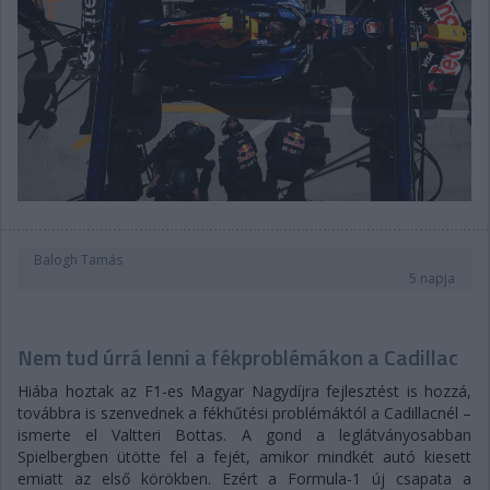
Balogh Tamás
5 napja
Nem tud úrrá lenni a fékproblémákon a Cadillac
Hiába hoztak az F1-es Magyar Nagydíjra fejlesztést is hozzá,
továbbra is szenvednek a fékhűtési problémáktól a Cadillacnél –
ismerte el Valtteri Bottas. A gond a leglátványosabban
Spielbergben ütötte fel a fejét, amikor mindkét autó kiesett
emiatt az első körökben. Ezért a Formula-1 új csapata a