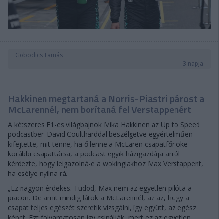
Gobodics Tamás
3 napja
Hakkinen megtartaná a Norris-Piastri párost a
McLarennél, nem borítaná fel Verstappenért
A kétszeres F1-es világbajnok Mika Hakkinen az Up to Speed
podcastben David Coultharddal beszélgetve egyértelműen
kifejtette, mit tenne, ha ő lenne a McLaren csapatfőnöke –
korábbi csapattársa, a podcast egyik házigazdája arról
kérdezte, hogy leigazolná-e a wokingiakhoz Max Verstappent,
ha esélye nyílna rá.
„Ez nagyon érdekes. Tudod, Max nem az egyetlen pilóta a
piacon. De amit mindig látok a McLarennél, az az, hogy a
csapat teljes egészét szeretik vizsgálni, így együtt, az egész
képet. Ezt folyamatosan így csinálják, mert ez az egyetlen