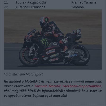
22.
Toprak Razgatlıoğlu
Pramac Yamaha
23.
Augusto Fernández
Yamaha
Fotó: Michelin Motorsport
Ha imádod a MotoGP-t és nem szeretnél semmiről lemaradni,
akkor csatlakozz a
Formula MotoGP Facebook-csoportunkhoz
,
ahol még több hírről és információról számolunk be a MotoGP
és egyéb motoros bajnokságok kapcsán!