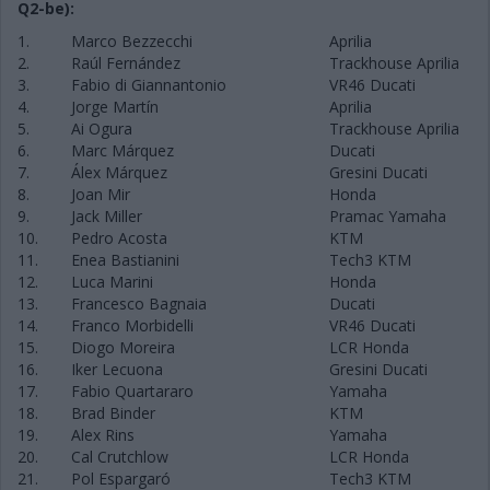
Q2-be):
1.
Marco Bezzecchi
Aprilia
2.
Raúl Fernández
Trackhouse Aprilia
3.
Fabio di Giannantonio
VR46 Ducati
4.
Jorge Martín
Aprilia
5.
Ai Ogura
Trackhouse Aprilia
6.
Marc Márquez
Ducati
7.
Álex Márquez
Gresini Ducati
8.
Joan Mir
Honda
9.
Jack Miller
Pramac Yamaha
10.
Pedro Acosta
KTM
11.
Enea Bastianini
Tech3 KTM
12.
Luca Marini
Honda
13.
Francesco Bagnaia
Ducati
14.
Franco Morbidelli
VR46 Ducati
15.
Diogo Moreira
LCR Honda
16.
Iker Lecuona
Gresini Ducati
17.
Fabio Quartararo
Yamaha
18.
Brad Binder
KTM
19.
Alex Rins
Yamaha
20.
Cal Crutchlow
LCR Honda
21.
Pol Espargaró
Tech3 KTM