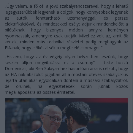
„Úgy vélem, a fő cél a jövő szabályrendszerével, hogy a lehető
legegyszerűbbek legyenek a dolgok, hogy könnyebbek legyenek
az autók, fenntartható üzemanyaggal, és persze
elektrifikációval, és mindezekkel esélyt adjunk mindenekelőtt a
pilótáknak, hogy bizonyos módon annyira keményen
nyomhassák, amennyire csak tudják. Mivel ez volt az, amit ők
kértek, minden más technikai részletet pedig meghagyok az
FIA-nak, hogy előkészítsék a megfelelő csomagot.”
„Hiszem, hogy az év végéig olyan helyzetben leszünk, hogy
készen álljon megvitatásra ez a csomag” – tette hozzá
Domenicali, aki Ben Sulayamhez hasonlóan arra is célzott, hogy
az FIA-nak abszolút jogában áll a mostani ötéves szabályciklus
lejárta után akár egyoldalúan dönteni a műszaki szabályzatról,
de örülnek, ha egyeztetések során jutnak közös
megállapodásra az összes érintettel.