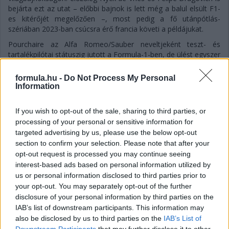
bejárta ezt az utat – előbbi bajnok is lett még a balul elsült F1-
es kitérőjét megelőzően –, most pedig a fő utánpótlás-
szériában 2023-ban csúcsra érő francia követi a példájukat.
Pourchaire az Alfa Romeo/Sauber neveltjeként teszt- és
tartalékpilótai státuszig jutott a Formula-1-ben, de ülést egyszer
sem kapott. Rövid időre feltűnt az IndyCarban az Arrow
McLarennél, majd leginkább a sportautózás felé fordult: tavaly
formula.hu -
Do Not Process My Personal
az ELMS-ben szerepelt, idén pedig a WEC-ben indul a Peugeot
Information
gyári pilótájaként. Az F1-gyel sem veszítette el teljesen a
kapcsolatot, a Mercedes igazolta le fejlesztőversenyzőnek az
If you wish to opt-out of the sale, sharing to third parties, or
idei esztendőre.
processing of your personal or sensitive information for
A Formula-E egy új kaland lesz Pourchaire számára: „Ez a
targeted advertising by us, please use the below opt-out
karrierem következő lépése, és a legnagyobb lehetőség, amit
section to confirm your selection. Please note that after your
eddig kaptam együléses sorozatokban” – fogalmazott a
opt-out request is processed you may continue seeing
bejelentés kapcsán a még mindig csupán 22 éves francia. Az
interest-based ads based on personal information utilized by
Opel egyébként újonnan száll be gyári csapattal a Formula-E a
us or personal information disclosed to third parties prior to
Gen4-es éra első idényében, a másik pilótájuk várhatóan a
your opt-out. You may separately opt-out of the further
Jaguartól tíz év után már biztosan távozó Mitch Evans lesz.
disclosure of your personal information by third parties on the
IAB’s list of downstream participants. This information may
also be disclosed by us to third parties on the
IAB’s List of
Downstream Participants
that may further disclose it to other