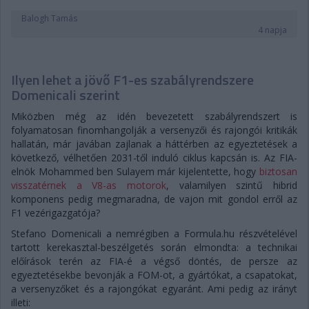
Balogh Tamás
4 napja
Ilyen lehet a jövő F1-es szabályrendszere
Domenicali szerint
Miközben még az idén bevezetett szabályrendszert is
folyamatosan finomhangolják a versenyzői és rajongói kritikák
hallatán, már javában zajlanak a háttérben az egyeztetések a
következő, vélhetően 2031-től induló ciklus kapcsán is. Az FIA-
elnök Mohammed ben Sulayem már kijelentette, hogy
biztosan
visszatérnek a V8-as motorok
, valamilyen szintű hibrid
komponens pedig megmaradna, de vajon mit gondol erről az
F1 vezérigazgatója?
Stefano Domenicali a nemrégiben a Formula.hu részvételével
tartott kerekasztal-beszélgetés során elmondta: a technikai
előírások terén az FIA-é a végső döntés, de persze az
egyeztetésekbe bevonják a FOM-ot, a gyártókat, a csapatokat,
a versenyzőket és a rajongókat egyaránt. Ami pedig az irányt
illeti: