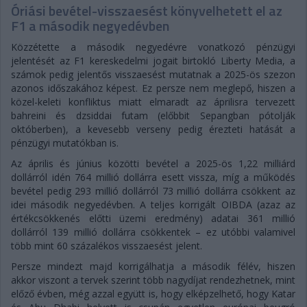
Óriási bevétel-visszaesést könyvelhetett el az
F1 a második negyedévben
Közzétette a második negyedévre vonatkozó pénzügyi
jelentését az F1 kereskedelmi jogait birtokló Liberty Media, a
számok pedig jelentős visszaesést mutatnak a 2025-ös szezon
azonos időszakához képest. Ez persze nem meglepő, hiszen a
közel-keleti konfliktus miatt elmaradt az áprilisra tervezett
bahreini és dzsiddai futam (előbbit Sepangban pótolják
októberben), a kevesebb verseny pedig érezteti hatását a
pénzügyi mutatókban is.
Az április és június közötti bevétel a 2025-ös 1,22 milliárd
dollárról idén 764 millió dollárra esett vissza, míg a működés
bevétel pedig 293 millió dollárról 73 millió dollárra csökkent az
idei második negyedévben. A teljes korrigált OIBDA (azaz az
értékcsökkenés előtti üzemi eredmény) adatai 361 millió
dollárról 139 millió dollárra csökkentek – ez utóbbi valamivel
több mint 60 százalékos visszaesést jelent.
Persze mindezt majd korrigálhatja a második félév, hiszen
akkor viszont a tervek szerint több nagydíjat rendezhetnek, mint
előző évben, még azzal együtt is, hogy elképzelhető, hogy Katar