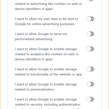
felröppentek találgatások arról, hogy a kétszeres F1-es
related to advertising like cookies on web or
világbajnok akár egy utolsó időszakra visszatérhet az Alpine-
device identifiers in apps.
hoz, maga a spanyol többször is hűségesküt tett az Aston
mellett – igaz, a szavai azért arra engednek következtetni, hogy
I want to allow my user data to be sent to
az még nem dőlt el, hogy versenyzői minőségben teszi-e ezt,
Google for online advertising purposes.
mivel utalt rá, hogy az új szabályrendszerben már nem élvezi
annyira a vezetést mindig.
I want to allow Google to send me
Hasonlóra utalhattak Newey szavai is, amikor arról kérdezték
personalized advertising.
még a Magyar Nagydíj sajtótájékoztatóján, hogy mennyire
fontos számukra, hogy megtartsák Alonsót, és szerintük
I want to allow Google to enable storage
sikerülni fog-e ez az istálló gyenge szereplése fényében is:
related to analytics like cookies on web or
device identifiers in apps.
„Fernando nyilvánvalóan egy lenyűgöző versenyző. Óriási
értéket jelent a csapatnak, mind a visszajelzéseivel, mind a
I want to allow Google to enable storage
képességeivel. Úgyhogy természetesen fontos számunkra.
related to functionality of the website or app.
Meglehetősen biztos vagyok benne, hogy Fernando élvezi a
velünk töltött idejét, és hogy folytatni fogjuk a kapcsolatunkat”
I want to allow Google to enable storage
– fogalmazott a csapatfőnök és technikai szakvezető.
related to personalization.
I want to allow Google to enable storage
related to security, including authentication