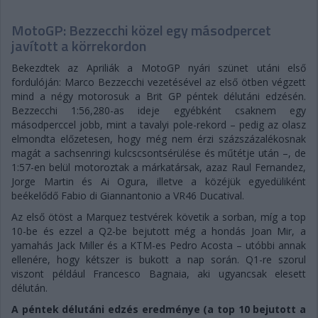
MotoGP: Bezzecchi közel egy másodpercet
javított a körrekordon
Bekezdtek az Apriliák a MotoGP nyári szünet utáni első
fordulóján: Marco Bezzecchi vezetésével az első ötben végzett
mind a négy motorosuk a Brit GP péntek délutáni edzésén.
Bezzecchi 1:56,280-as ideje egyébként csaknem egy
másodperccel jobb, mint a tavalyi pole-rekord – pedig az olasz
elmondta előzetesen, hogy még nem érzi százszázalékosnak
magát a sachsenringi kulcscsontsérülése és műtétje után –, de
1:57-en belül motoroztak a márkatársak, azaz Raul Fernandez,
Jorge Martin és Ai Ogura, illetve a közéjük egyedüliként
beékelődő Fabio di Giannantonio a VR46 Ducatival.
Az első ötöst a Marquez testvérek követik a sorban, míg a top
10-be és ezzel a Q2-be bejutott még a hondás Joan Mir, a
yamahás Jack Miller és a KTM-es Pedro Acosta – utóbbi annak
ellenére, hogy kétszer is bukott a nap során. Q1-re szorul
viszont például Francesco Bagnaia, aki ugyancsak elesett
délután.
A péntek délutáni edzés eredménye (a top 10 bejutott a