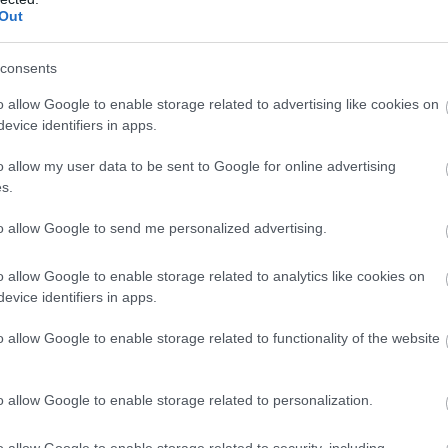
z kívülállóként beszélni ilyenről, mert nem
Out
oldalról sem. De ez meglepett, és ezáltal
 ülése a gyári Ducatinál, ami megkavarhatja a
consents
menni, például az akadémiánkról Francesco
o allow Google to enable storage related to advertising like cookies on
szabb pillanatban sérült meg, mert szerintem
evice identifiers in apps.
lesz, hogy mi fog történni Dovival, folytatja-e
o allow my user data to be sent to Google for online advertising
.”
s.
pve jövőre Dovizioso csapattársa lehetett volna,
to allow Google to send me personalized advertising.
att. Cal Crutchlow szintúgy, de szerinte senki
ost fognak elveszíteni, de ez nem jelenti azt,
o allow Google to enable storage related to analytics like cookies on
evice identifiers in apps.
nagyszerű teljesítményt nyújtott az évek során
 esélyest veszítünk el ezzel, valamint egy jó
o allow Google to enable storage related to functionality of the website
alálhatnak a helyére valakit, aki ugyanolyan
o allow Google to enable storage related to personalization.
iliával szóba hozott Crutchlow akár magára is
o allow Google to enable storage related to security, including