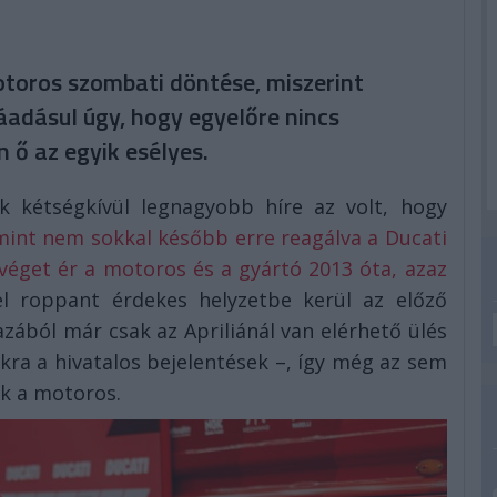
motoros szombati döntése, miszerint
áadásul úgy, hogy egyelőre nincs
n ő az egyik esélyes.
k kétségkívül legnagyobb híre az volt, hogy
int nem sokkal később erre reagálva a Ducati
véget ér a motoros és a gyártó 2013 óta, azaz
el roppant érdekes helyzetbe kerül az előző
zából már csak az Apriliánál van elérhető ülés
ra a hivatalos bejelentések –, így még az sem
ik a motoros.