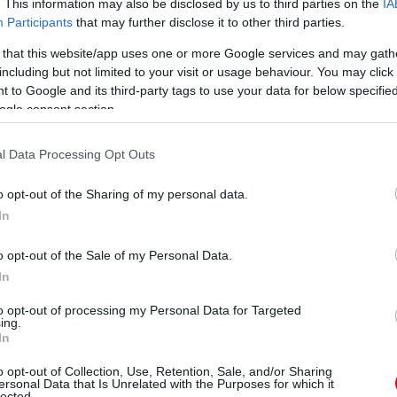
orgatókönyv is. A Ducati egyetlen világbajnoka,
. This information may also be disclosed by us to third parties on the
IA
Participants
that may further disclose it to other third parties.
sztolt a bejelentés kapcsán: „Ez csak az én
em engedheti meg magának, hogy elveszítsen
 that this website/app uses one or more Google services and may gath
including but not limited to your visit or usage behaviour. You may click 
ovizioso. Úgy gondolom, egy ponton rá kell
 to Google and its third-party tags to use your data for below specifi
 pedig a szélcsatorna az, amely hozza az
ogle consent section.
ájuk…”
l Data Processing Opt Outs
DucatiMotor
can afford to loose someone
o opt-out of the Sharing of my personal data.
In
oint that it’s the rider, not wind tunnels
o opt-out of the Sale of my Personal Data.
In
0
to opt-out of processing my Personal Data for Targeted
ing.
In
it is váratlanul érte honfitársa döntése:
o opt-out of Collection, Use, Retention, Sale, and/or Sharing
y harcolnak ugyan egy kicsit, de a végén
ersonal Data that Is Unrelated with the Purposes for which it
lected.