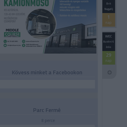
Brit
Nagydíj
1
nap
WEC
Austini 6
órás
29
nap
Kövess minket a Facebookon
Parc Fermé
8 perce