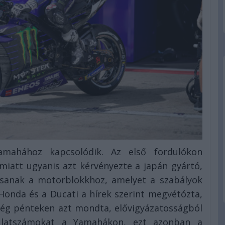
mahához kapcsolódik. Az első fordulókon
iatt ugyanis azt kérvényezte a japán gyártó,
ssanak a motorblokkhoz, amelyet a szabályok
Honda és a Ducati a hírek szerint megvétózta,
még pénteken azt mondta, elővigyázatosságból
dulatszámokat a Yamahákon, ezt azonban a