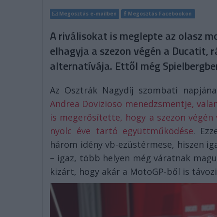
Megosztás e-mailben
Megosztás Facebookon
A riválisokat is meglepte az olasz 
elhagyja a szezon végén a Ducatit, r
alternatívája. Ettől még Spielbergbe
Az Osztrák Nagydíj szombati napjána
Andrea Dovizioso menedzsmentje, valam
is megerősítette, hogy a szezon végén 
nyolc éve tartó együttműködése
. Ezz
három idény vb-ezüstérmese, hiszen iga
– igaz, több helyen még váratnak maguk
kizárt, hogy akár a MotoGP-ből is távoz