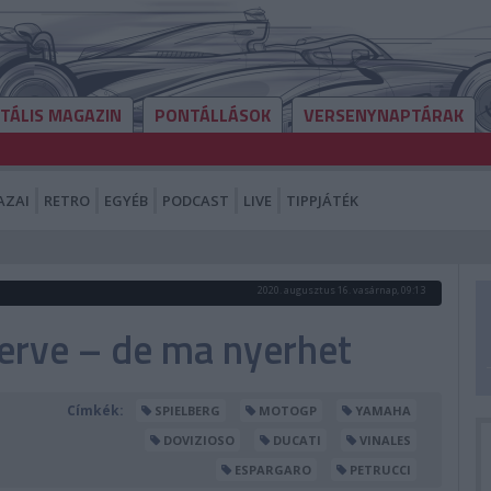
ITÁLIS MAGAZIN
PONTÁLLÁSOK
VERSENYNAPTÁRAK
AZAI
RETRO
EGYÉB
PODCAST
LIVE
TIPPJÁTÉK
2020. augusztus 16. vasárnap, 09:13
terve – de ma nyerhet
Címkék:
SPIELBERG
MOTOGP
YAMAHA
DOVIZIOSO
DUCATI
VINALES
ESPARGARO
PETRUCCI