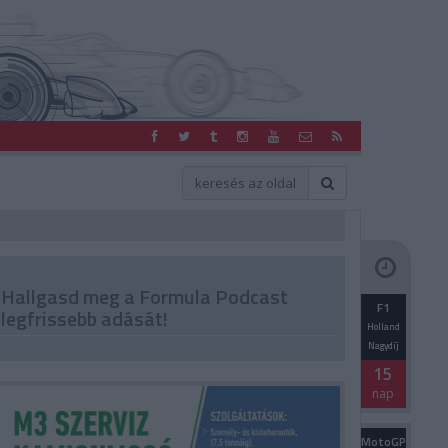
Hallgasd meg a Formula Podcast
F1
legfrissebb adását!
Holland
Nagydíj
15
nap
MotoGP