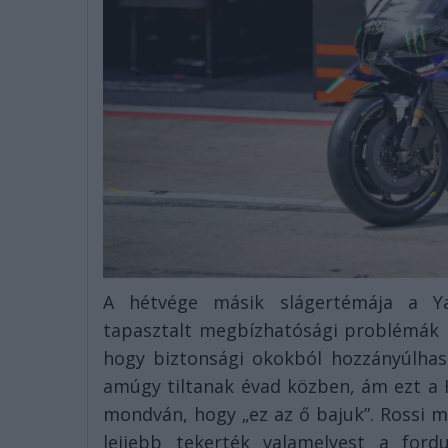
A hétvége másik slágertémája a Ya
tapasztalt megbízhatósági problémák m
hogy biztonsági okokból hozzányúlha
amúgy tiltanak évad közben, ám ezt a 
mondván, hogy „ez az ő bajuk”. Rossi 
lejjebb tekerték valamelyest a for