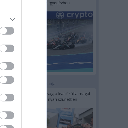
a második negyedévben
1 napja
Kerékpáros világbajnokságra kvalifikálta magát
Bottas az F1-es nyári szünetben