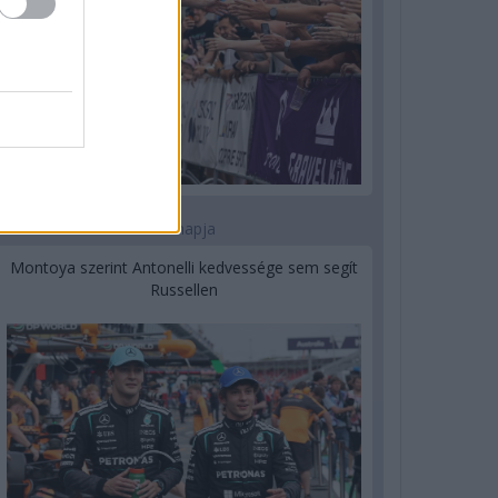
1 napja
Montoya szerint Antonelli kedvessége sem segít
Russellen