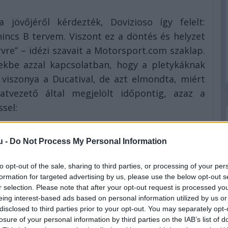
jövőjéről kérdezték, Dovizioso így felelt:
nincs B tervem. Viszont ez a döntés és helyzet
rvre” – idézi szavait a Motorsport.com szaklap.
ekbe azzal kapcsolatban, hogy a pletykáknak
 viszonya a Ducatival, de azt elmondta, miért
tvezető által megjelölt időpontig, azaz a
sel:
bb volt most meghozni ezt a döntést és inkább
 több versenyt megvárni vele. Ausztriában
u -
Do Not Process My Personal Information
és elég jó tempót is mutattunk eddig, ezért
to opt-out of the sale, sharing to third parties, or processing of your per
ből a versenyekből. Helyes volt, hogy most
formation for targeted advertising by us, please use the below opt-out s
abb a hangulat a csapaton belül, és igazán a
r selection. Please note that after your opt-out request is processed y
eing interest-based ads based on personal information utilized by us or
disclosed to third parties prior to your opt-out. You may separately opt-
 meglepett a szakítás annak ellenére is, hogy
losure of your personal information by third parties on the IAB’s list of