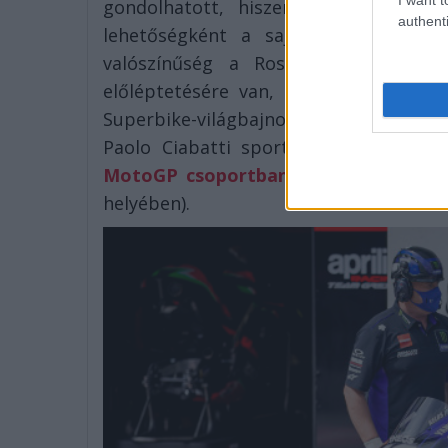
gondolhatott, hiszen hetekkel koráb
authenti
lehetőségként a saját LCR Honda ut
valószínűség a Rossi által is emlí
előléptetésére van, de nem lehet kiz
Superbike-világbajnokságon a bologna
Paolo Ciabatti sportigazgató a köve
MotoGP csoportban
addig is szavazha
helyében).