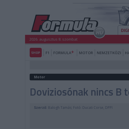
DIG
2026. augusztus 8. szombat
SHOP
F1
FORMULA
MOTOR
NEMZETKÖZI
H
Motor
Doviziosónak nincs B 
Szerző:
Balogh Tamás; Fotó: Ducati Corse, DPPI