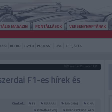
ITÁLIS MAGAZIN
PONTÁLLÁSOK
VERSENYNAPTÁRAK
AZAI
RETRO
EGYÉB
PODCAST
LIVE
TIPPJÁTÉK
2026. március 18. szerda, 19:52
szerdai F1-es hírek és
Címkék:
F1
FERRARI
SANGHAJ
KÍNA
KÍNAINAGYDÍJ
HÍRÖSSZEFOGLALÓ