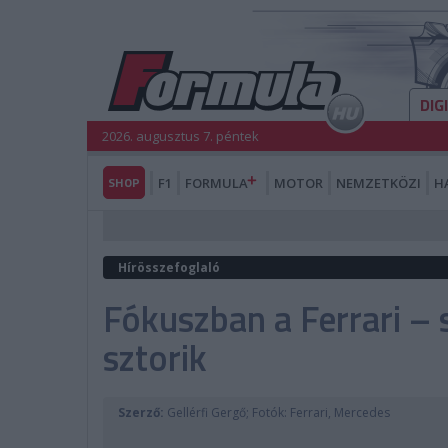
DIG
2026. augusztus 7. péntek
SHOP
F1
FORMULA
MOTOR
NEMZETKÖZI
H
Hírösszefoglaló
Fókuszban a Ferrari – 
sztorik
Szerző:
Gellérfi Gergő; Fotók: Ferrari, Mercedes