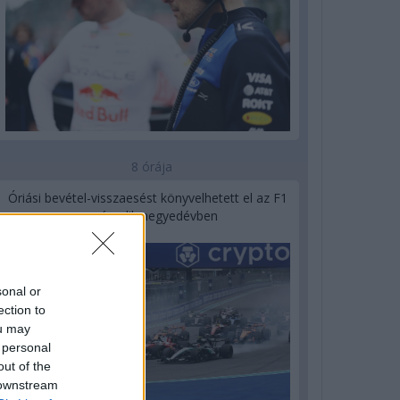
8 órája
Óriási bevétel-visszaesést könyvelhetett el az F1
a második negyedévben
sonal or
ection to
ou may
 personal
out of the
 downstream