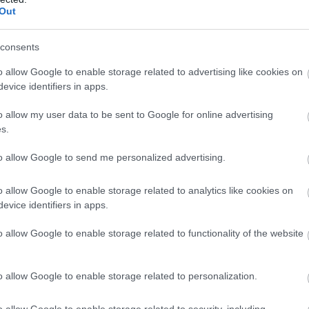
Out
consents
o allow Google to enable storage related to advertising like cookies on
evice identifiers in apps.
o allow my user data to be sent to Google for online advertising
s.
to allow Google to send me personalized advertising.
o allow Google to enable storage related to analytics like cookies on
evice identifiers in apps.
hnikai elemzője szerint a csapat ezért is tart
o allow Google to enable storage related to functionality of the website
 Monzára tervez egy ilyen, és Filisetti szerint
tnének kipróbálni, hanem kifejezetten a
o allow Google to enable storage related to personalization.
, illetve a turbó hatékonyabb használatát
.
o allow Google to enable storage related to security, including