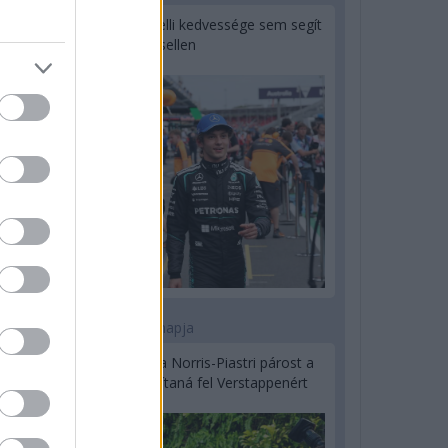
Montoya szerint Antonelli kedvessége sem segít
Russellen
2 napja
Hakkinen megtartaná a Norris-Piastri párost a
McLarennél, nem borítaná fel Verstappenért