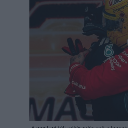
„A mostani téli felkészülés volt a legn