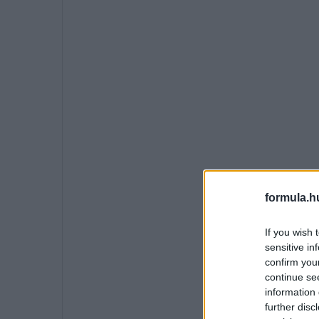
formula.h
If you wish 
sensitive in
confirm you
continue se
information 
further disc