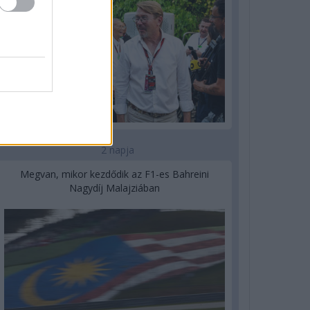
2 napja
Megvan, mikor kezdődik az F1-es Bahreini
Nagydíj Malajziában