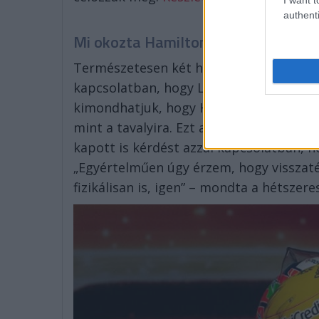
authenti
Mi okozta Hamilton jó 2026-os form
Természetesen két hétvége még kevés a
kapcsolatban, hogy Lewis Hamilton tava
kimondhatjuk, hogy Hamilton ma sokkal
mint a tavalyira. Ezt a nyilatkozataival
kapott is kérdést azzal kapcsolatban, h
„Egyértelműen úgy érzem, hogy visszat
fizikálisan is, igen” – mondta a hétszere