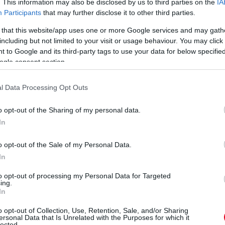
. This information may also be disclosed by us to third parties on the
IA
Participants
that may further disclose it to other third parties.
ri
 that this website/app uses one or more Google services and may gath
s a Szaúd-arábiai Nagydíj törlése miatt
including but not limited to your visit or usage behaviour. You may click 
torfejlesztést szeretne előkészíteni –
 to Google and its third-party tags to use your data for below specifi
ogle consent section.
 az ADUO rendszer miatt ők arra számítanak,
fejlesztési lehetőséget, mert 2%-nál nagyobb
l Data Processing Opt Outs
t.
o opt-out of the Sharing of my personal data.
In
o opt-out of the Sale of my Personal Data.
In
to opt-out of processing my Personal Data for Targeted
ing.
In
o opt-out of Collection, Use, Retention, Sale, and/or Sharing
ersonal Data that Is Unrelated with the Purposes for which it
lected.