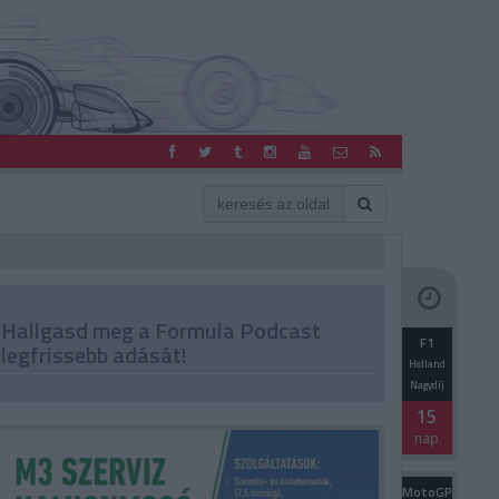
Hallgasd meg a Formula Podcast
F1
legfrissebb adását!
Holland
Nagydíj
15
nap
MotoGP