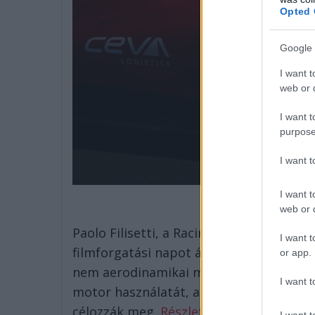
Opted 
Google 
I want t
web or d
I want t
purpose
I want 
I want t
web or d
Paolo Filisetti, a Racingnews365.com tec
I want t
filmforgatási napot áprilisban: a Ferrari
or app.
nem aerodinamikai módosításokat szere
I want t
motor használatát, annak visszatöltését
célozzák meg.
Részletek itt olvashatóak
I want t