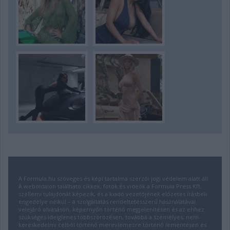
A Formula.hu szöveges és képi tartalma szerzői jogi védelem alatt áll.
A weboldalon található cikkek, fotók és videók a Formula Press Kft.
szellemi tulajdonát képezik, és a kiadó vezetőjének előzetes írásbeli
engedélye nélkül – a szolgáltatás rendeltetésszerű használatával
velejáró olvasáson, képernyőn történő megjelenítésen és az ehhez
szükséges ideiglenes többszörözésen, továbbá a személyes, nem-
kereskedelmi célból történő merevlemezre történő lementésen és