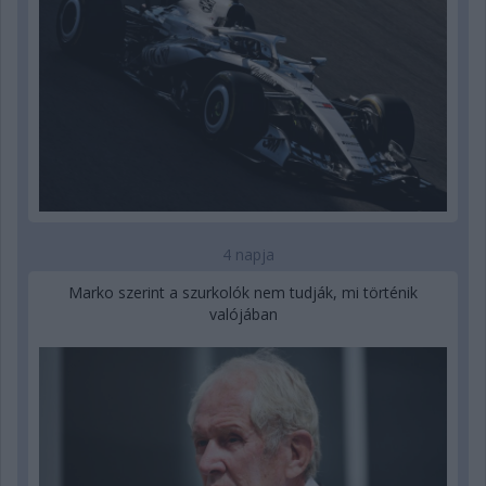
4 napja
Marko szerint a szurkolók nem tudják, mi történik
valójában