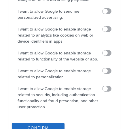
Montoya szerint Antonelli kedvessége sem segít
I want to allow Google to send me
Russellen
personalized advertising.
I want to allow Google to enable storage
related to analytics like cookies on web or
device identifiers in apps.
I want to allow Google to enable storage
related to functionality of the website or app.
I want to allow Google to enable storage
related to personalization.
I want to allow Google to enable storage
related to security, including authentication
functionality and fraud prevention, and other
user protection.
1 napja
Hakkinen megtartaná a Norris-Piastri párost a
McLarennél, nem borítaná fel Verstappenért
CONFIRM