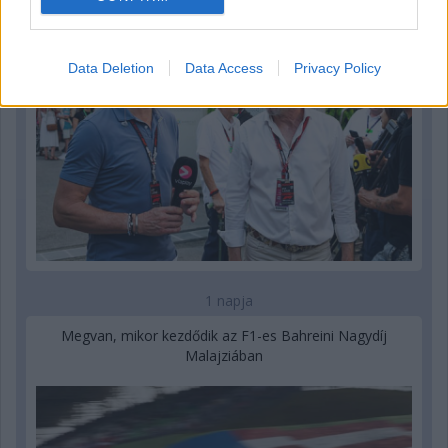
Data Deletion
Data Access
Privacy Policy
1 napja
Megvan, mikor kezdődik az F1-es Bahreini Nagydíj
Malajziában