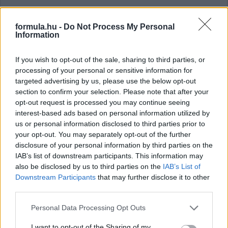
formula.hu -
Do Not Process My Personal
Information
If you wish to opt-out of the sale, sharing to third parties, or
processing of your personal or sensitive information for
Tesztelő csapatok, Verstappen érzékei:
targeted advertising by us, please use the below opt-out
csütörtöki F1-es hírek
section to confirm your selection. Please note that after your
opt-out request is processed you may continue seeing
interest-based ads based on personal information utilized by
us or personal information disclosed to third parties prior to
your opt-out. You may separately opt-out of the further
Hallgasd meg a Formula Podcast
disclosure of your personal information by third parties on the
legfrissebb adását!
IAB’s list of downstream participants. This information may
also be disclosed by us to third parties on the
IAB’s List of
Downstream Participants
that may further disclose it to other
third parties.
Please note that this website/app uses one or more Google
Personal Data Processing Opt Outs
services and may gather and store information including but
not limited to your visit or usage behaviour. You may click to
I want to opt-out of the Sharing of my