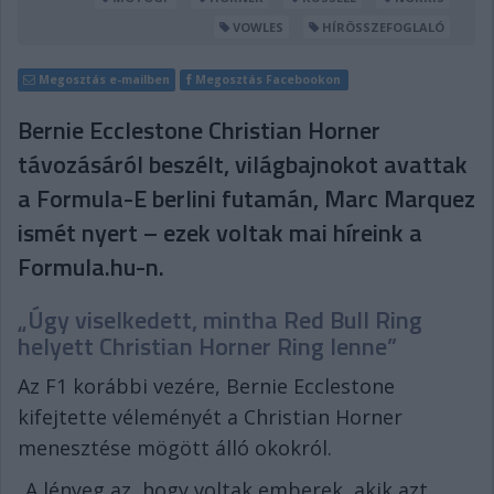
VOWLES
HÍRÖSSZEFOGLALÓ
Megosztás e-mailben
Megosztás Facebookon
Bernie Ecclestone Christian Horner
távozásáról beszélt, világbajnokot avattak
a Formula-E berlini futamán, Marc Marquez
ismét nyert – ezek voltak mai híreink a
Formula.hu-n.
„Úgy viselkedett, mintha Red Bull Ring
helyett Christian Horner Ring lenne”
Az F1 korábbi vezére, Bernie Ecclestone
kifejtette véleményét a Christian Horner
menesztése mögött álló okokról.
„A lényeg az, hogy voltak emberek, akik azt