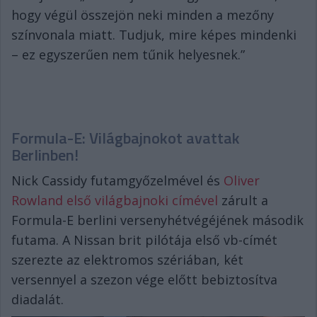
hogy végül összejön neki minden a mezőny
színvonala miatt. Tudjuk, mire képes mindenki
– ez egyszerűen nem tűnik helyesnek.”
Formula-E: Világbajnokot avattak
Berlinben!
Nick Cassidy futamgyőzelmével és
Oliver
Rowland első világbajnoki címével
zárult a
Formula-E berlini versenyhétvégéjének második
futama. A Nissan brit pilótája első vb-címét
szerezte az elektromos szériában, két
versennyel a szezon vége előtt bebiztosítva
diadalát.