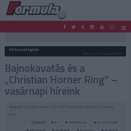
F1
PARC FERMÉ
FORMULA
MOTOR
Hírösszefoglaló
NEMZETKÖZI
HAZAI
2025. július 13. vasárnap, 19:08
RETRO
EGYÉB
Bajnokavatás és a
PODCAST
SHOP
„Christian Horner Ring” –
LIVE
TIPPJÁTÉK
DIGITÁLIS MAGAZIN
PONTÁLLÁSOK
vasárnapi híreink
VERSENYNAPTÁRAK
Szerző:
Nagyházi Anna, fotó: DPPI, Mercedes, Red Bull Content
Pool
Címkék:
F1
FORMULAE
ECCLESTONE
MOTOGP
HORNER
RUSSELL
NORRIS