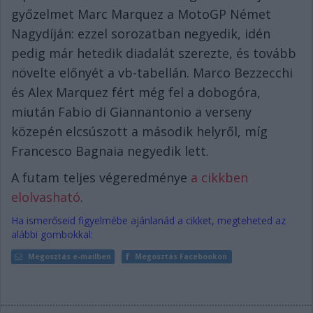
győzelmet Marc Marquez a MotoGP Német
Nagydíján: ezzel sorozatban negyedik, idén
pedig már hetedik diadalát szerezte, és tovább
növelte előnyét a vb-tabellán. Marco Bezzecchi
és Alex Marquez fért még fel a dobogóra,
miután Fabio di Giannantonio a verseny
közepén elcsúszott a második helyről, míg
Francesco Bagnaia negyedik lett.
A futam teljes végeredménye
a cikkben
elolvasható
.
Ha ismerőseid figyelmébe ajánlanád a cikket, megteheted az
alábbi gombokkal:
Megosztás e-mailben
Megosztás Facebookon