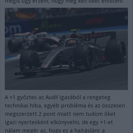
mégis úgy érzem, hogy meg kell őket említeni.
A +1 győztes az Audi! Igazából a rengeteg
technikai hiba, egyéb probléma és az összesen
megszerzett 2 pont miatt nem tudom őket
igazi nyertesként elkönyvelni, de egy +1-et
nálam megér az, hogy ez a hajtáslánc a