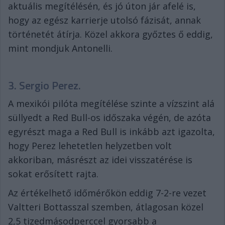
aktuális megítélésén, és jó úton jár afelé is,
hogy az egész karrierje utolsó fázisát, annak
történetét átírja. Közel akkora győztes ő eddig,
mint mondjuk Antonelli.
3. Sergio Perez.
A mexikói pilóta megítélése szinte a vízszint alá
süllyedt a Red Bull-os időszaka végén, de azóta
egyrészt maga a Red Bull is inkább azt igazolta,
hogy Perez lehetetlen helyzetben volt
akkoriban, másrészt az idei visszatérése is
sokat erősített rajta.
Az értékelhető időmérőkön eddig 7-2-re vezet
Valtteri Bottasszal szemben, átlagosan közel
2,5 tizedmásodperccel gyorsabb a