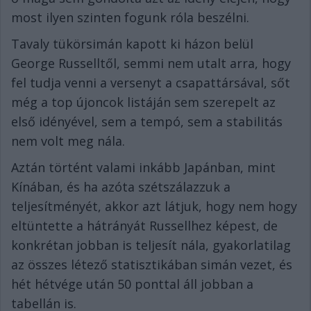
most ilyen szinten fogunk róla beszélni.
Tavaly tükörsimán kapott ki házon belül
George Russelltől, semmi nem utalt arra, hogy
fel tudja venni a versenyt a csapattársával, sőt
még a top újoncok listáján sem szerepelt az
első idényével, sem a tempó, sem a stabilitás
nem volt meg nála.
Aztán történt valami inkább Japánban, mint
Kínában, és ha azóta szétszálazzuk a
teljesítményét, akkor azt látjuk, hogy nem hogy
eltüntette a hátrányát Russellhez képest, de
konkrétan jobban is teljesít nála, gyakorlatilag
az összes létező statisztikában simán vezet, és
hét hétvége után 50 ponttal áll jobban a
tabellán is.