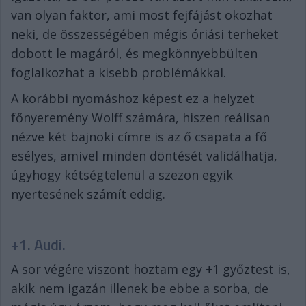
van olyan faktor, ami most fejfájást okozhat
neki, de összességében mégis óriási terheket
dobott le magáról, és megkönnyebbülten
foglalkozhat a kisebb problémákkal.
A korábbi nyomáshoz képest ez a helyzet
főnyeremény Wolff számára, hiszen reálisan
nézve két bajnoki címre is az ő csapata a fő
esélyes, amivel minden döntését validálhatja,
úgyhogy kétségtelenül a szezon egyik
nyertesének számít eddig.
+1. Audi.
A sor végére viszont hoztam egy +1 győztest is,
akik nem igazán illenek be ebbe a sorba, de