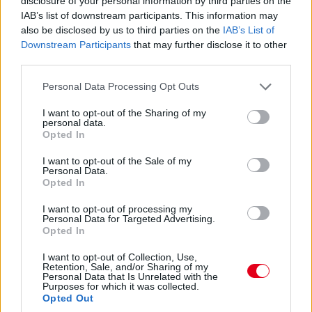
disclosure of your personal information by third parties on the
innen.
IAB’s list of downstream participants. This information may
also be disclosed by us to third parties on the
IAB’s List of
Lehetne mondani a Fordot, akik a Red Bull
Downstream Participants
that may further disclose it to other
third parties.
Powertrainsszel közösen messze a
várakozásokon felüli teljesítményt hoztak ki az
Please note that this website/app uses one or more Google
Personal Data Processing Opt Outs
services and may gather and store information including but
első Forma-1-es motorjukból, de közben a
not limited to your visit or usage behaviour. You may click to
I want to opt-out of the Sharing of my
megbízhatóság nincs rendben, a Red Bull
personal data.
grant or deny consent to Google and its third-party tags to
Opted In
eredményei harmatosak, ráadásul pont a sok
use your data for below specified purposes in below Google
consent section.
lóerő miatt adhatnak fejlesztési lehetőséget az
I want to opt-out of the Sale of my
Personal Data.
ellenfeleknek.
Opted In
Végül arra jutottam, hogy egyszerűen nincs
I want to opt-out of processing my
Personal Data for Targeted Advertising.
más igazán nagy nyertes az eddigiek alapján,
Opted In
mint Toto Wolff, bármennyire is szerettem
I want to opt-out of Collection, Use,
volna elkerülni azt, hogy egy csapat háromszor
Retention, Sale, and/or Sharing of my
Personal Data that Is Unrelated with the
is említve legyen ebben a listában.
Purposes for which it was collected.
Opted Out