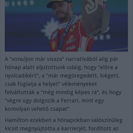
A "vonuljon már vissza" narratívából alig pár
hónap alatt eljutottunk odáig, hogy "előre a
nyolcadikért", a "már megöregedett, kiégett,
csak foglalja a helyet" véleményeket
felváltották a "még mindig képes rá", és hogy
"végre úgy dolgozik a Ferrari, mint egy
komolyan vehető csapat".
Hamilton ezekben a hónapokban valószínűleg
kicsit megnyújtotta a karrierjét, fordított az