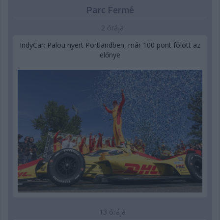
Parc Fermé
2 órája
IndyCar: Palou nyert Portlandben, már 100 pont fölött az
előnye
13 órája