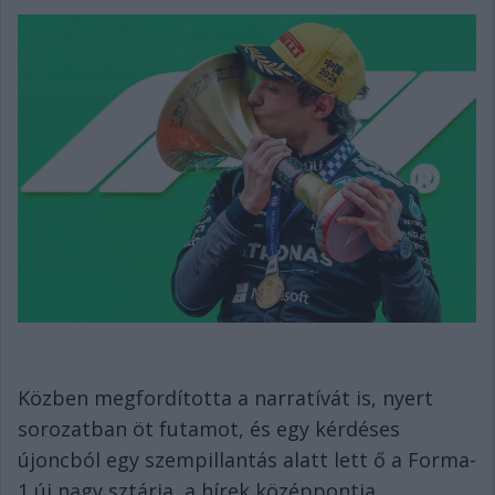
Közben megfordította a narratívát is, nyert
sorozatban öt futamot, és egy kérdéses
újoncból egy szempillantás alatt lett ő a Forma-
1 új nagy sztárja, a hírek középpontja,