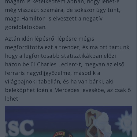
magam is kételkedtem abban, hogy lehet-e
még visszaút számára, de sokszor úgy tűnt,
maga Hamilton is elveszett a negatív
gondolatokban.
Aztán idén lépésről lépésre mégis
megfordította ezt a trendet, és ma ott tartunk,
hogy a legfontosabb statisztikákban előzi
házon belül Charles Leclerc-t, megvan az első
ferraris nagydíjgyőzelme, második a
világbajnoki tabellán, és ha van bárki, aki
beleköphet idén a Mercedes levesébe, az csak ő
lehet.