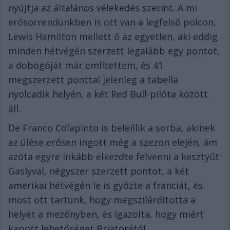
nyújtja az általános vélekedés szerint. A mi
erősorrendünkben is ott van a legfelső polcon,
Lewis Hamilton mellett ő az egyetlen, aki eddig
minden hétvégén szerzett legalább egy pontot,
a dobogóját már említettem, és 41
megszerzett ponttal jelenleg a tabella
nyolcadik helyén, a két Red Bull-pilóta között
áll.
De Franco Colapinto is beleillik a sorba, akinek
az ülése erősen ingott még a szezon elején, ám
azóta egyre inkább elkezdte felvenni a kesztyűt
Gaslyval, négyszer szerzett pontot, a két
amerikai hétvégén le is győzte a franciát, és
most ott tartunk, hogy megszilárdította a
helyét a mezőnyben, és igazolta, hogy miért
kapott lehetőséget Briatorétól.