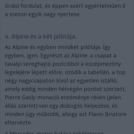
óriási fordulat, és éppen ezért egyértelműen ő
a szezon egyik nagy nyertese.
4. Alpine és a két pilótája.
Az Alpine és egyben mindkét pilótája. Így
egyben, igen. Egyrészt az Alpine: a csapat a
tavalyi sereghajtó pozícióból a középmezőny
legelejére lépett előre, ötödik a tabellán, a top
négy nagycsapaton kívül az egyetlen istálló,
amely eddig minden hétvégén pontot szerzett,
Pierre Gasly monacói eredménye révén (jelen
állás szerint) van egy dobogós helyezése, és
minden úgy működik, ahogy azt Flavio Briatore
eltervezte.
A Mercedes-motor hatása tökéletesen