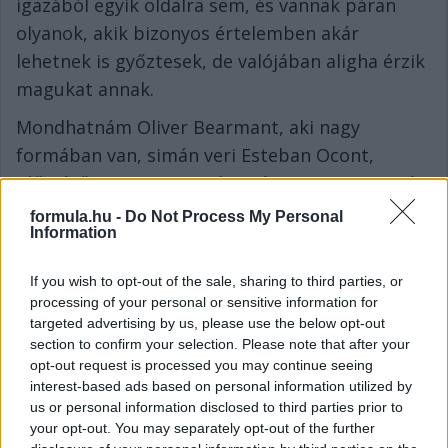
igazából egyik oldalra sem, és vannak páran
olyanok, akik bizonyos értelemben akár
lehetnek is győztesek, de valójában aligha érzik
magukat annak.
Mondhatnám Oliver Bearmant, aki nagy
formában van, simán veri Esteban Ocont,
időmérőn 7-3-ra, pontok terén 18-3-ra vezet, és
egyértelműen ő lett a vezér a Haasnál, de
formula.hu -
Do Not Process My Personal
Information
közben úgy fest, hogy jövőre mégsem ülhet
bele a Ferrariba, úgyhogy a legfőbb célját nem
If you wish to opt-out of the sale, sharing to third parties, or
fogja elérni idén.
processing of your personal or sensitive information for
targeted advertising by us, please use the below opt-out
Mondhatnám Carlos Sainzot, aki eddig
section to confirm your selection. Please note that after your
tükörsimán veri meg az előbb említett Albont,
opt-out request is processed you may continue seeing
és emeli a saját értékét, de ezzel a Williamsszel
interest-based ads based on personal information utilized by
us or personal information disclosed to third parties prior to
ő sem érzi magát győztesnek, nem véletlenül
your opt-out. You may separately opt-out of the further
jönnek azok a pletykák, hogy keresi a kiutat