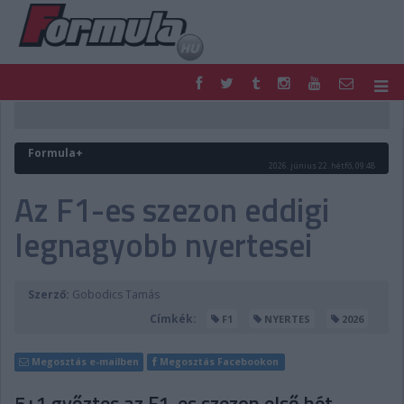
F1
PARC FERMÉ
FORMULA
MOTOR
Formula+
NEMZETKÖZI
HAZAI
2026. június 22. hétfő, 09:48
RETRO
EGYÉB
Az F1-es szezon eddigi
PODCAST
SHOP
legnagyobb nyertesei
LIVE
TIPPJÁTÉK
DIGITÁLIS MAGAZIN
PONTÁLLÁSOK
VERSENYNAPTÁRAK
Szerző:
Gobodics Tamás
Címkék:
F1
NYERTES
2026
Megosztás e-mailben
Megosztás Facebookon
5+1 győztes az F1-es szezon első hét