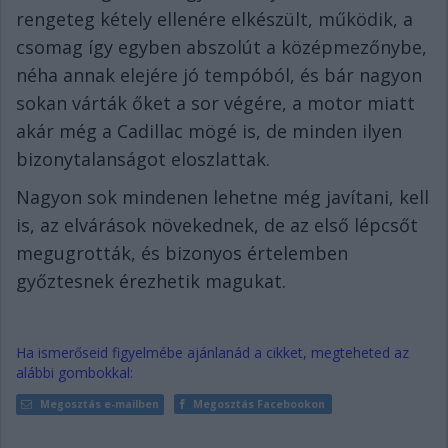
rengeteg kétely ellenére elkészült, működik, a
csomag így egyben abszolút a középmezőnybe,
néha annak elejére jó tempóból, és bár nagyon
sokan várták őket a sor végére, a motor miatt
akár még a Cadillac mögé is, de minden ilyen
bizonytalanságot eloszlattak.
Nagyon sok mindenen lehetne még javítani, kell
is, az elvárások növekednek, de az első lépcsőt
megugrották, és bizonyos értelemben
győztesnek érezhetik magukat.
Ha ismerőseid figyelmébe ajánlanád a cikket, megteheted az
alábbi gombokkal:
Megosztás e-mailben
Megosztás Facebookon