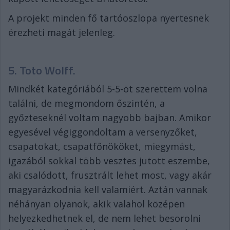
A projekt minden fő tartóoszlopa nyertesnek
érezheti magát jelenleg.
5. Toto Wolff.
Mindkét kategóriából 5-5-öt szerettem volna
találni, de megmondom őszintén, a
győzteseknél voltam nagyobb bajban. Amikor
egyesével végiggondoltam a versenyzőket,
csapatokat, csapatfőnököket, miegymást,
igazából sokkal több vesztes jutott eszembe,
aki csalódott, frusztrált lehet most, vagy akár
magyarázkodnia kell valamiért. Aztán vannak
néhányan olyanok, akik valahol középen
helyezkedhetnek el, de nem lehet besorolni