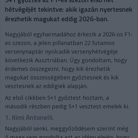
hétvégéjét tekintve: akik igazán nyertesnek
érezhetik magukat eddig 2026-ban.
Nagyjából egyharmadához érkezik a 2026-os F1-
es szezon, a jelen pillanatban 22 futamos
versenynaptár nyolcadik versenyhétvégéje
következik Ausztriában. Úgy gondoltam, hogy
érdemes összegezni, hogy kik érezhetik
magukat összességében győztesnek és kik
vesztesnek az eddigiek alapján.
Az első cikkben 5+1 győztest hoztam, a
második részben pedig 5+1 vesztest emelek ki.
1. Kimi Antonelli.
Nagyjából senki, meggyőződésem szerint még
ő maga sem gondolta azt az idény elején, hogy