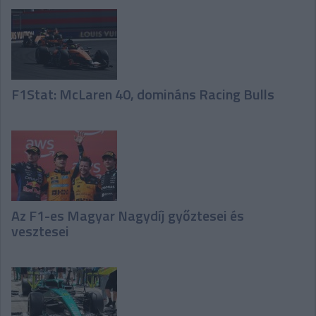
F1Stat: McLaren 40, domináns Racing Bulls
Az F1-es Magyar Nagydíj győztesei és
vesztesei