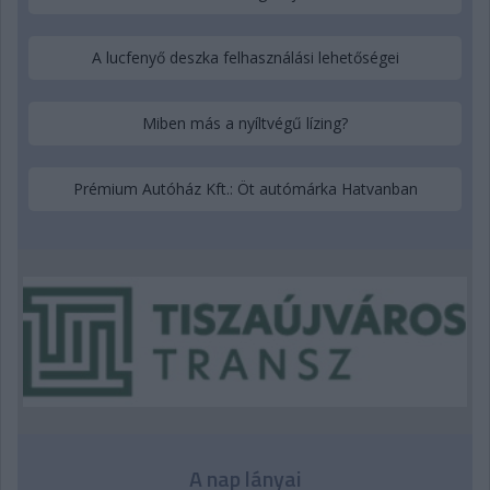
A lucfenyő deszka felhasználási lehetőségei
Miben más a nyíltvégű lízing?
Prémium Autóház Kft.: Öt autómárka Hatvanban
A nap lányai