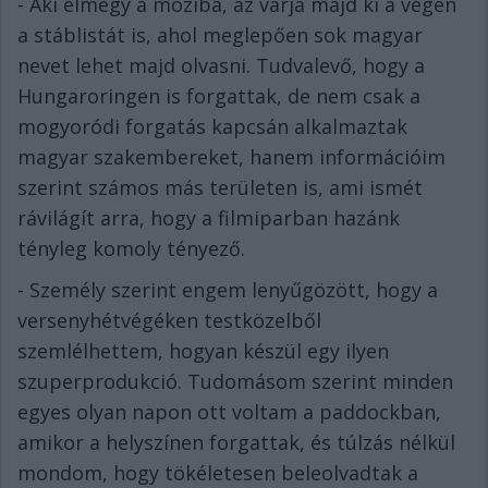
- Aki elmegy a moziba, az várja majd ki a végén
a stáblistát is, ahol meglepően sok magyar
nevet lehet majd olvasni. Tudvalevő, hogy a
Hungaroringen is forgattak, de nem csak a
mogyoródi forgatás kapcsán alkalmaztak
magyar szakembereket, hanem információim
szerint számos más területen is, ami ismét
rávilágít arra, hogy a filmiparban hazánk
tényleg komoly tényező.
- Személy szerint engem lenyűgözött, hogy a
versenyhétvégéken testközelből
szemlélhettem, hogyan készül egy ilyen
szuperprodukció. Tudomásom szerint minden
egyes olyan napon ott voltam a paddockban,
amikor a helyszínen forgattak, és túlzás nélkül
mondom, hogy tökéletesen beleolvadtak a