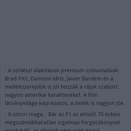
- A színészi alakítások prémium színvonalúak:
Brad Pitt, Damson Idris, Javier Bardem és a
mellékszereplők is jól hozzák a rájuk szabott,
nagyon amerikai karaktereket. A film
látványvilága káprázatos, a zenék is nagyon jók.
- A sztori maga… Bár az F1 az elmúlt 75 évben
megszámlálhatatlan izgalmas forgatókönyvet
produkált, az alkotók nem ezek közül