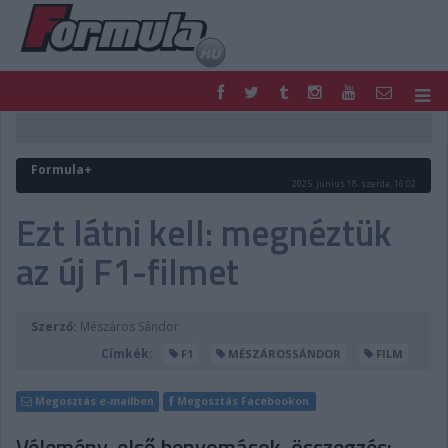
F1
PARC FERMÉ
FORMULA
MOTOR
Formula+
NEMZETKÖZI
HAZAI
2025. június 18. szerda, 16:02
RETRO
EGYÉB
Ezt látni kell: megnéztük
PODCAST
SHOP
az új F1-filmet
LIVE
TIPPJÁTÉK
DIGITÁLIS MAGAZIN
PONTÁLLÁSOK
VERSENYNAPTÁRAK
Szerző:
Mészáros Sándor
Címkék:
F1
MÉSZÁROSSÁNDOR
FILM
Megosztás e-mailben
Megosztás Facebookon
Vélemény, első benyomások, összegzés: