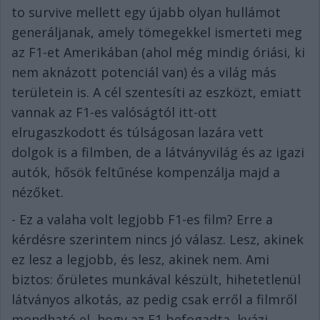
to survive mellett egy újabb olyan hullámot
generáljanak, amely tömegekkel ismerteti meg
az F1-et Amerikában (ahol még mindig óriási, ki
nem aknázott potenciál van) és a világ más
területein is. A cél szentesíti az eszközt, emiatt
vannak az F1-es valóságtól itt-ott
elrugaszkodott és túlságosan lazára vett
dolgok is a filmben, de a látványvilág és az igazi
autók, hősök feltűnése kompenzálja majd a
nézőket.
- Ez a valaha volt legjobb F1-es film? Erre a
kérdésre szerintem nincs jó válasz. Lesz, akinek
ez lesz a legjobb, és lesz, akinek nem. Ami
biztos: őrületes munkával készült, hihetetlenül
látványos alkotás, az pedig csak erről a filmről
mondható el, hogy az F1 befogadta, kvázi