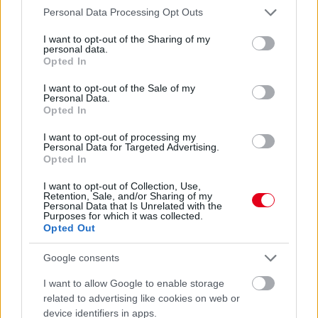
Please note that this website/app uses one or more Google
Personal Data Processing Opt Outs
services and may gather and store information including but
not limited to your visit or usage behaviour. You may click to
I want to opt-out of the Sharing of my
personal data.
grant or deny consent to Google and its third-party tags to
Opted In
use your data for below specified purposes in below Google
consent section.
I want to opt-out of the Sale of my
Personal Data.
Opted In
I want to opt-out of processing my
Personal Data for Targeted Advertising.
Opted In
I want to opt-out of Collection, Use,
Retention, Sale, and/or Sharing of my
Kövess minket a Facebookon
Personal Data that Is Unrelated with the
Purposes for which it was collected.
Opted Out
Google consents
I want to allow Google to enable storage
Parc Fermé
related to advertising like cookies on web or
device identifiers in apps.