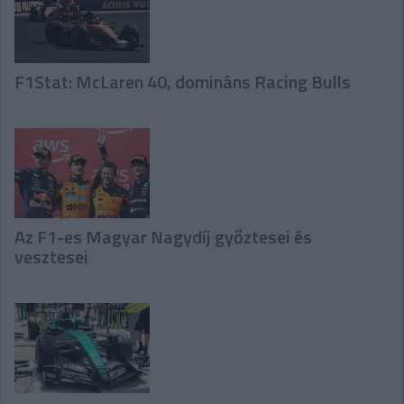
F1Stat: McLaren 40, domináns Racing Bulls
Az F1-es Magyar Nagydíj győztesei és
vesztesei