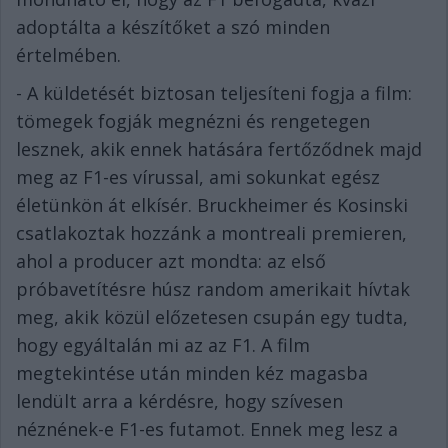
adoptálta a készítőket a szó minden
értelmében.
- A küldetését biztosan teljesíteni fogja a film:
tömegek fogják megnézni és rengetegen
lesznek, akik ennek hatására fertőződnek majd
meg az F1-es vírussal, ami sokunkat egész
életünkön át elkísér. Bruckheimer és Kosinski
csatlakoztak hozzánk a montreali premieren,
ahol a producer azt mondta: az első
próbavetítésre húsz random amerikait hívtak
meg, akik közül előzetesen csupán egy tudta,
hogy egyáltalán mi az az F1. A film
megtekintése után minden kéz magasba
lendült arra a kérdésre, hogy szívesen
néznének-e F1-es futamot. Ennek meg lesz a