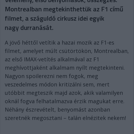
Montrealban megtekinthettük az F1 című
filmet, a száguldó cirkusz idei egyik
nagy durranását.
A jövő héttől vetítik a hazai mozik az F1-es
filmet, amelyet múlt csütörtökön, Montrealban,
az első IMAX-vetítés alkalmával az F1
meghívottjaként alkalmam nyílt megtekinteni.
Nagyon spoilerezni nem fogok, meg
veszedelmes módon kritizálni sem, mert
utóbbit megteszik majd azok, akik valamilyen
oknál fogva felhatalmazva érzik magukat erre.
Néhány észrevételt, benyomást azonban
szeretnék megosztani – talán elnézitek nekem!