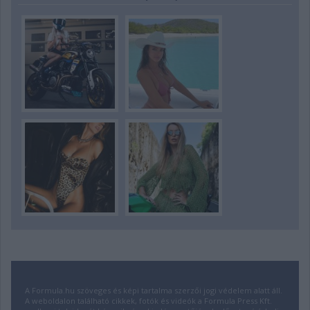
A Formula.hu szöveges és képi tartalma szerzői jogi védelem alatt áll.
A weboldalon található cikkek, fotók és videók a Formula Press Kft.