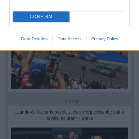
mindenhol
CONFIRM
Data Deletion
Data Access
Privacy Policy
16 órája
„Lando és Oscar kapcsolata csak még erősebbé vált a
tavalyi év után” – Stella