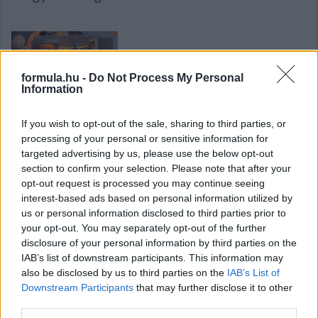
formula.hu -
Do Not Process My Personal
Information
Az F1-es csapatok fejlesztései a Belga
If you wish to opt-out of the sale, sharing to third parties, or
Nagydíjra
processing of your personal or sensitive information for
targeted advertising by us, please use the below opt-out
section to confirm your selection. Please note that after your
opt-out request is processed you may continue seeing
interest-based ads based on personal information utilized by
Hallgasd meg a Formula Podcast
us or personal information disclosed to third parties prior to
legfrissebb adását!
your opt-out. You may separately opt-out of the further
disclosure of your personal information by third parties on the
IAB’s list of downstream participants. This information may
also be disclosed by us to third parties on the
IAB’s List of
Downstream Participants
that may further disclose it to other
third parties.