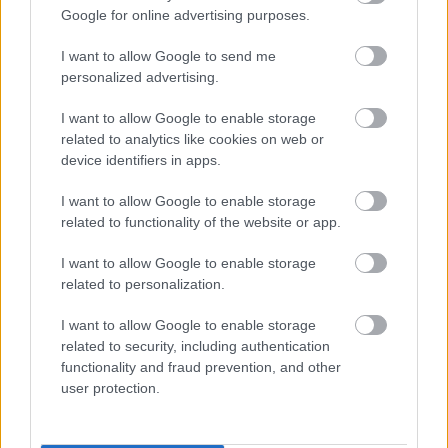
Google for online advertising purposes.
Kövess minket a Facebookon
I want to allow Google to send me
personalized advertising.
I want to allow Google to enable storage
related to analytics like cookies on web or
Parc Fermé
device identifiers in apps.
13 órája
I want to allow Google to enable storage
related to functionality of the website or app.
Montoya szerint Antonelli kedvessége sem segít
Russellen
I want to allow Google to enable storage
related to personalization.
I want to allow Google to enable storage
related to security, including authentication
functionality and fraud prevention, and other
user protection.