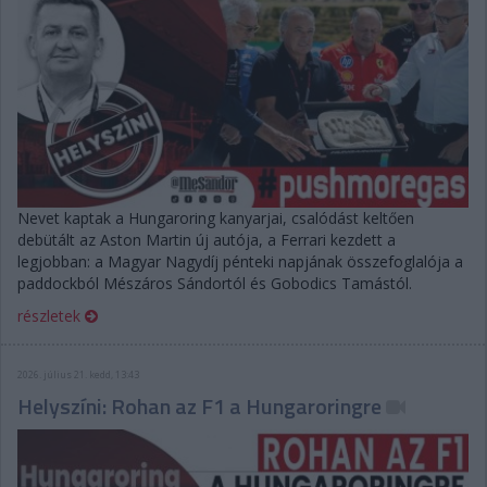
Nevet kaptak a Hungaroring kanyarjai, csalódást keltően
debütált az Aston Martin új autója, a Ferrari kezdett a
legjobban: a Magyar Nagydíj pénteki napjának összefoglalója a
paddockból Mészáros Sándortól és Gobodics Tamástól.
részletek
2026. július 21. kedd, 13:43
Helyszíni: Rohan az F1 a Hungaroringre