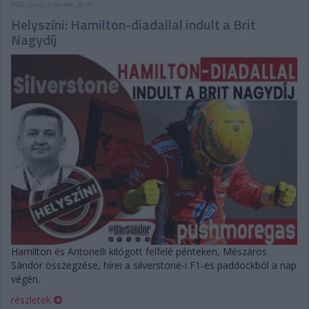
2026. július 3. péntek, 22:19
Helyszíni: Hamilton-diadallal indult a Brit
Nagydíj
Hamilton és Antonelli kilógott felfelé pénteken, Mészáros
Sándor összegzése, hírei a silverstone-i F1-es paddockból a nap
végén.
részletek