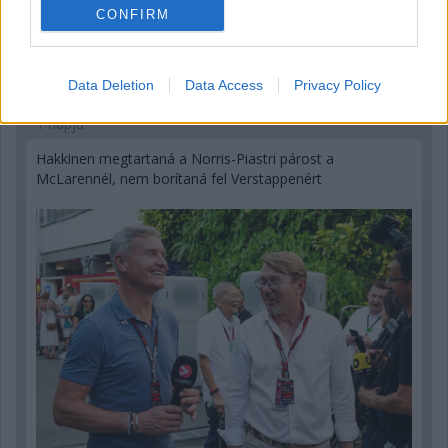
CONFIRM
Data Deletion
Data Access
Privacy Policy
1 napja
Hakkinen megtartaná a Norris-Piastri párost a
McLarennél, nem borítaná fel Verstappenért