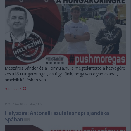
Mészáros Sándor és a Formula.hu is megtekintette a hétvégére
készülő Hungaroringet, és úgy tűnik, hogy van olyan csapat,
amelyik késésben van.
részletek
2026. július 18. szombat, 21:44
Helyszíni: Antonelli születésnapi ajándéka
Spában