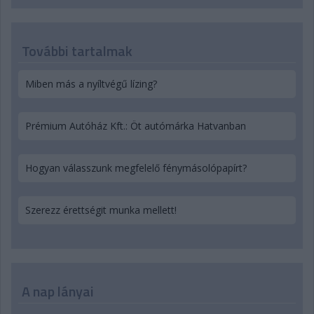
További tartalmak
Miben más a nyíltvégű lízing?
Prémium Autóház Kft.: Öt autómárka Hatvanban
Hogyan válasszunk megfelelő fénymásolópapírt?
Szerezz érettségit munka mellett!
A nap lányai