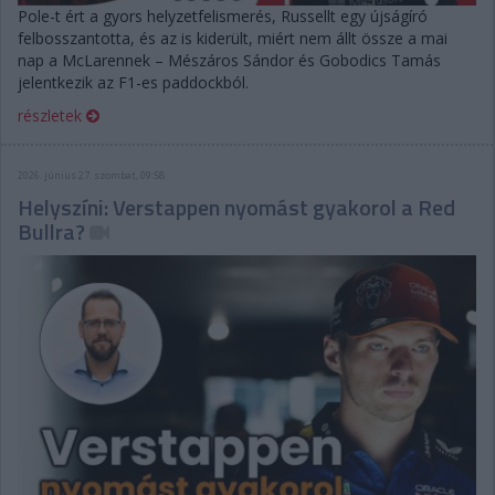
Pole-t ért a gyors helyzetfelismerés, Russellt egy újságíró
felbosszantotta, és az is kiderült, miért nem állt össze a mai
nap a McLarennek – Mészáros Sándor és Gobodics Tamás
jelentkezik az F1-es paddockból.
részletek
2026. június 27. szombat, 09:58
Helyszíni: Verstappen nyomást gyakorol a Red
Bullra?