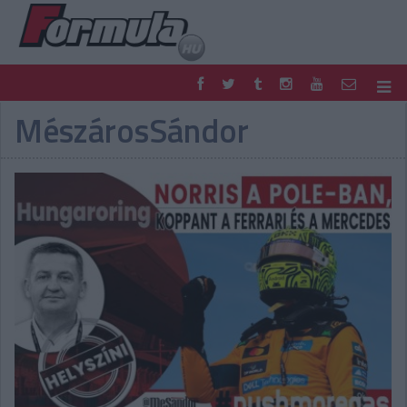
MészárosSándor
F1
PARC FERMÉ
FORMULA
MOTOR
NEMZETKÖZI
HAZAI
RETRO
EGYÉB
PODCAST
SHOP
LIVE
TIPPJÁTÉK
DIGITÁLIS MAGAZIN
PONTÁLLÁSOK
VERSENYNAPTÁRAK