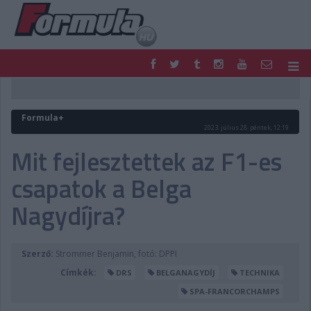
F1
PARC FERMÉ
FORMULA
MOTOR
Formula+
NEMZETKÖZI
HAZAI
2023. július 28. péntek, 12:19
RETRO
EGYÉB
Mit fejlesztettek az F1-es
PODCAST
SHOP
csapatok a Belga
LIVE
TIPPJÁTÉK
DIGITÁLIS MAGAZIN
PONTÁLLÁSOK
Nagydíjra?
VERSENYNAPTÁRAK
Szerző:
Strommer Benjamin, fotó: DPPI
Címkék:
DRS
BELGANAGYDÍJ
TECHNIKA
SPA-FRANCORCHAMPS