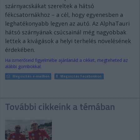
szárnyacskákat szereltek a hátsó
fékcsatornákhoz – a cél, hogy egyenesben a
leghatékonyabb legyen az autó. Az AlphaTauri
hátsó szárnyának csúcsainál még nagyobbak
lettek a kivágások a helyi terhelés növelésének
érdekében.
Ha ismerőseid figyelmébe ajánlanád a cikket, megteheted az
alábbi gombokkal:
Megosztás e-mailben
Megosztás Facebookon
További cikkeink a témában