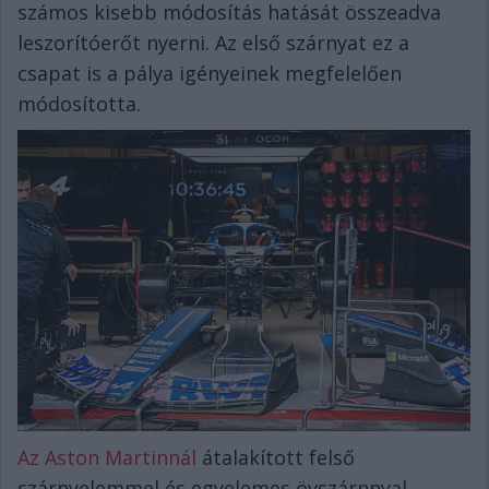
számos kisebb módosítás hatását összeadva
leszorítóerőt nyerni. Az első szárnyat ez a
csapat is a pálya igényeinek megfelelően
módosította.
Az Aston Martinnál
átalakított felső
szárnyelemmel és egyelemes övszárnnyal