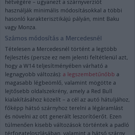
hétvégére – ugyanezt a szárnyverziót
használják minimális módosításokkal a többi
hasonló karakterisztikájú pályán, mint Baku
vagy Monza.
Számos módosítás a Mercedesnél
Tételesen a Mercedesnél történt a legtöbb
fejlesztés (persze ez nem jelenti feltétlenül azt,
hogy a W14 teljesítményében várható a
legnagyobb változás):
a legszembetűnőbb
a
magasabb légbeömlő, valamint mögötte a
lejtősebb oldalszekrény, amely a Red Bull
kialakításához közelít – a cél az autó hátuljához,
főképp hátsó szárnyhoz terelni a légáramlást
és növelni az ott generált leszorítóerőt. Ezen
túlmenően kisebb változások történtek a padló
térfogateloszlásában, valamint a hátsó szárny