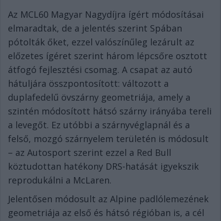
Az MCL60 Magyar Nagydíjra ígért módosításai
elmaradtak, de a jelentés szerint Spában
pótolták őket, ezzel valószínűleg lezárult az
előzetes ígéret szerint három lépcsőre osztott
átfogó fejlesztési csomag. A csapat az autó
hátuljára összpontosított: változott a
duplafedelű övszárny geometriája, amely a
szintén módosított hátsó szárny irányába tereli
a levegőt. Ez utóbbi a szárnyvéglapnál és a
felső, mozgó szárnyelem területén is módosult
– az Autosport szerint ezzel a Red Bull
köztudottan hatékony DRS-hatását igyekszik
reprodukálni a McLaren.
Jelentősen módosult az Alpine padlólemezének
geometriája az első és hátsó régióban is, a cél