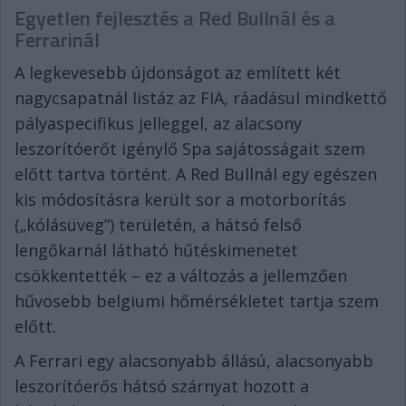
Egyetlen fejlesztés a Red Bullnál és a
Ferrarinál
A legkevesebb újdonságot az említett két
nagycsapatnál listáz az FIA, ráadásul mindkettő
pályaspecifikus jelleggel, az alacsony
leszorítóerőt igénylő Spa sajátosságait szem
előtt tartva történt. A Red Bullnál egy egészen
kis módosításra került sor a motorborítás
(„kólásüveg”) területén, a hátsó felső
lengőkarnál látható hűtéskimenetet
csökkentették – ez a változás a jellemzően
hűvösebb belgiumi hőmérsékletet tartja szem
előtt.
A Ferrari egy alacsonyabb állású, alacsonyabb
leszorítóerős hátsó szárnyat hozott a