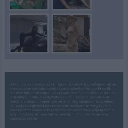
A Formula.hu szöveges és képi tartalma szerzői jogi védelem alatt áll.
A weboldalon található cikkek, fotók és videók a Formula Press Kft.
szellemi tulajdonát képezik, és a kiadó vezetőjének előzetes írásbeli
engedélye nélkül – a szolgáltatás rendeltetésszerű használatával
velejáró olvasáson, képernyőn történő megjelenítésen és az ehhez
szükséges ideiglenes többszörözésen, továbbá a személyes, nem-
kereskedelmi célból történő merevlemezre történő lementésen és
kinyomtatáson túl - sem online, sem nyomtatott formában nem
használhatóak fel.