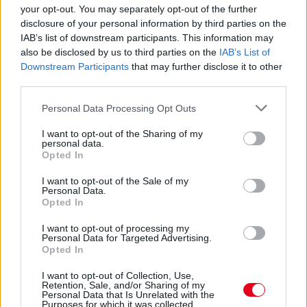
your opt-out. You may separately opt-out of the further
disclosure of your personal information by third parties on the
IAB’s list of downstream participants. This information may
also be disclosed by us to third parties on the
IAB’s List of
Downstream Participants
that may further disclose it to other
third parties.
Please note that this website/app uses one or more Google
Personal Data Processing Opt Outs
Kövess minket a Facebookon
services and may gather and store information including but
not limited to your visit or usage behaviour. You may click to
I want to opt-out of the Sharing of my
personal data.
grant or deny consent to Google and its third-party tags to
Opted In
use your data for below specified purposes in below Google
consent section.
I want to opt-out of the Sale of my
Personal Data.
Opted In
Parc Fermé
I want to opt-out of processing my
2 órája
Personal Data for Targeted Advertising.
Opted In
MotoGP: Bezzecchi közel egy másodpercet javított a
körrekordon
I want to opt-out of Collection, Use,
Retention, Sale, and/or Sharing of my
Personal Data that Is Unrelated with the
Purposes for which it was collected.