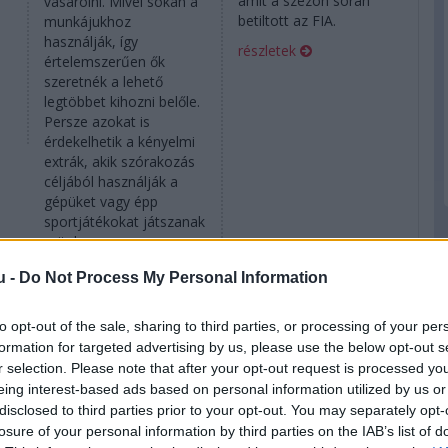
amit a szezon során
vásárolni. Mivel sokan a
betiltott az FIA.
munkájukhoz
használják, így
részletek
értelemszerűen ők
szeretnék a lehető
legtöbbet kihozni belőle.
Persze azokat is
érdekelhetik a kényelmi
extrák, akik szórakozás
céljából használják a
gépüket vagy épp
sportjátékokat játszanak
rajtuk.
részletek
u -
Do Not Process My Personal Information
to opt-out of the sale, sharing to third parties, or processing of your per
2024. március 8. péntek, 12:02
2024. február 14. szerda, 17:55
formation for targeted advertising by us, please use the below opt-out s
Helyszíni: több F1-
Szabálytalan vagy
r selection. Please note that after your opt-out request is processed y
es csapathoz is
kiskapu? – Gyanús
eing interest-based ads based on personal information utilized by us or
s
most érkeztek új
a Mercedes első
disclosed to third parties prior to your opt-out. You may separately opt-
fejlesztések
szárnya
losure of your personal information by third parties on the IAB’s list of