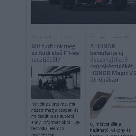
2026. január 10. szombat, 15:49
2025. július 3. csütörtök, 09:07
Mit tudtunk meg
A HONOR
az Audi első F1-es
bemutatja új
tesztjéből?
összehajtható
csúcskészülékét,
HONOR Magic V5
öt Kínában
Mi volt az értelme, mit
nézett meg a csapat, és
mi derült ki az autóról
ennyi információból? Egy
Új mércét állít a
technikai elemző
hajlítható, vékony és
összegzése.