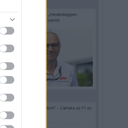
1 napja
Az F1-es Német Nagydíj „mindenképpen
megvalósul” Domenicali szerint
1 napja
„Jó látni, hogy közel az álom” – Camara az F1-es
pletykákról