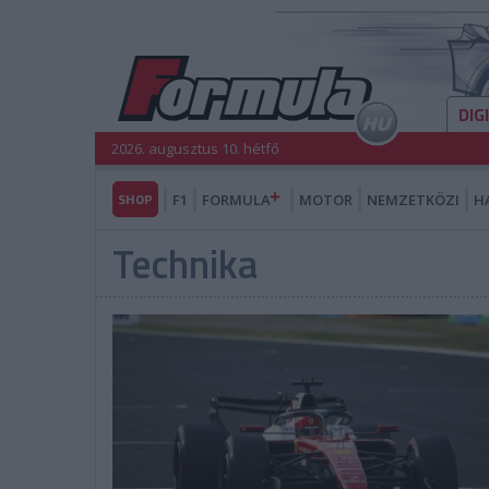
DIG
2026. augusztus 10. hétfő
SHOP
F1
FORMULA
MOTOR
NEMZETKÖZI
H
Technika