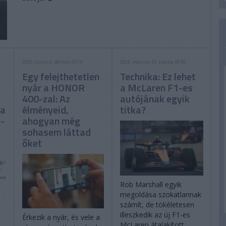
2025. június 6. péntek, 05:16
2025. március 19. szerda, 06:00
Egy felejthetetlen
Technika: Ez lehet
nyár a HONOR
a McLaren F1-es
400-zal: Az
autójának egyik
 a
élményeid,
titka?
-
ahogyan még
sohasem láttad
őket
Rob Marshall egyik
megoldása szokatlannak
számít, de tökéletesen
illeszkedik az új F1-es
Érkezik a nyár, és vele a
McLaren átalakított