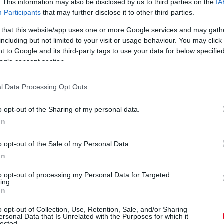
. This information may also be disclosed by us to third parties on the
IA
Participants
that may further disclose it to other third parties.
 that this website/app uses one or more Google services and may gath
including but not limited to your visit or usage behaviour. You may click 
 to Google and its third-party tags to use your data for below specifi
Szokatlan jelenetek
Még nem láttunk 2022
ogle consent section.
játszódnak le a
óta olyan orrkúpot, mint
paddockban: több F1-es
a Mercedesé: az istálló
l Data Processing Opt Outs
csapathoz is a második
kibúvót találhatott a
szabadedzés után
szabályokban. A pár éve
érkeztek meg új
o opt-out of the Sharing of my personal data.
emlegetett Y250
csomagok az autókhoz.
légörvény szerepét
In
érdemes felidézni.
részletek
o opt-out of the Sale of my Personal Data.
részletek
In
to opt-out of processing my Personal Data for Targeted
ing.
következő hírek
In
o opt-out of Collection, Use, Retention, Sale, and/or Sharing
ersonal Data that Is Unrelated with the Purposes for which it
lected.