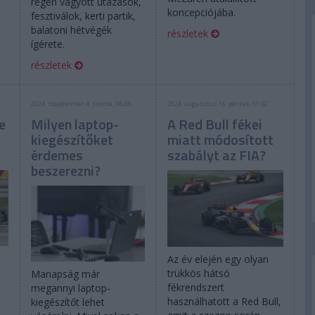
régen vágyott utazások,
koncepciójába.
fesztiválok, kerti partik,
balatoni hétvégék
részletek
ígérete.
részletek
2024. szeptember 4. szerda, 08:45
2024. augusztus 16. péntek, 11:32
e
Milyen laptop-
A Red Bull fékei
kiegészítőket
miatt módosított
érdemes
szabályt az FIA?
beszerezni?
Az év elején egy olyan
trükkös hátsó
Manapság már
fékrendszert
megannyi laptop-
használhatott a Red Bull,
kiegészítőt lehet