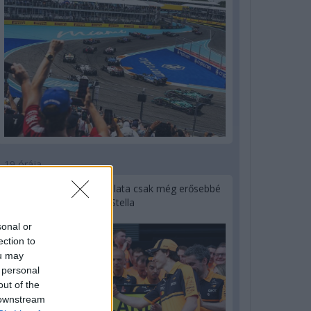
19 órája
„Lando és Oscar kapcsolata csak még erősebbé
vált a tavalyi év után” – Stella
sonal or
ection to
ou may
 personal
out of the
 downstream