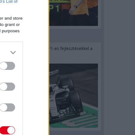
B’s List of
er and store
to grant or
ed purposes
21 órája
Hamarosan leáll az idei F1-es fejlesztésekkel a
Cadillac