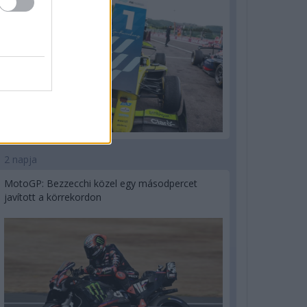
2 napja
MotoGP: Bezzecchi közel egy másodpercet
javított a körrekordon