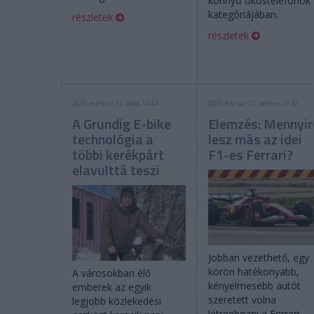
könnyű okostelefonok
kategóriájában.
részletek
részletek
2025. március 11. kedd, 14:43
2025. február 21. péntek, 12:40
A Grundig E-bike
Elemzés: Mennyir
technológia a
lesz más az idei
többi kerékpárt
F1-es Ferrari?
elavulttá teszi
Jobban vezethető, egy
körön hatékonyabb,
A városokban élő
kényelmesebb autót
emberek az egyik
szeretett volna
legjobb közlekedési
létreehozni a Ferrari