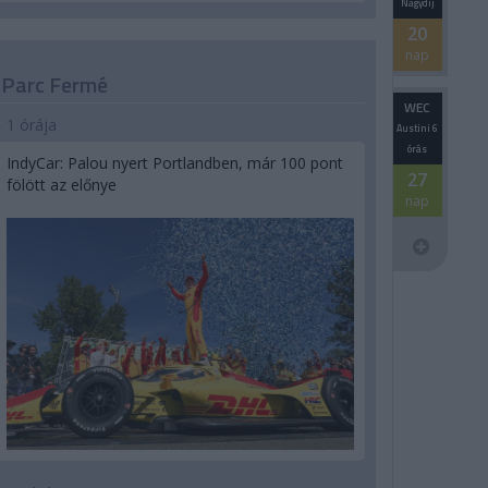
Nagydíj
20
nap
Parc Fermé
WEC
1 órája
Austini 6
órás
IndyCar: Palou nyert Portlandben, már 100 pont
27
fölött az előnye
nap