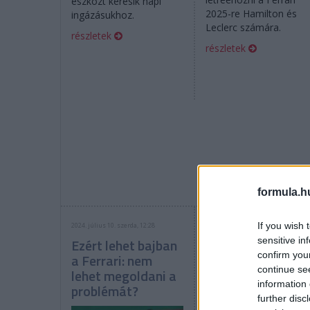
eszközt keresik napi
2025-re Hamilton és
ingázásukhoz.
Leclerc számára.
részletek
részletek
formula.h
If you wish 
2024. július 10. szerda, 12:28
2024. június 6. csütörtök, 15:30
sensitive in
Ezért lehet bajban
Override mód,
confirm you
a Ferrari: nem
aktív aero: itt
continue se
lehet megoldani a
vannak a 2026-o
information 
problémát?
F1-es szabályok
further disc