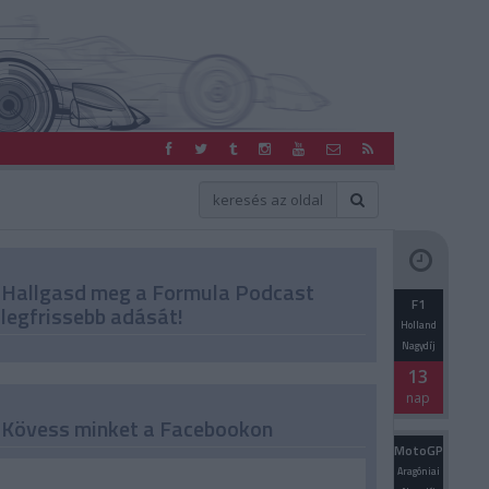
Hallgasd meg a Formula Podcast
F1
legfrissebb adását!
Holland
Nagydíj
13
nap
Kövess minket a Facebookon
MotoGP
Aragóniai