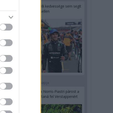
Montoya szerint Antonelli kedvessége sem segít
Russellen
2 napja
Hakkinen megtartaná a Norris-Piastri párost a
McLarennél, nem borítaná fel Verstappenért