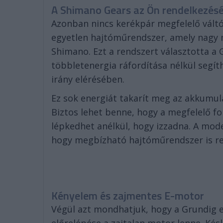
A Shimano Gears az Ön rendelkezésé
Azonban nincs kerékpár megfelelő váltó
egyetlen hajtóműrendszer, amely nagy m
Shimano. Ezt a rendszert választotta a G
többletenergia ráfordítása nélkül segít
irány elérésében.
Ez sok energiát takarít meg az akkumul
Biztos lehet benne, hogy a megfelelő
lépkedhet anélkül, hogy izzadna. A mod
hogy megbízható hajtóműrendszer is ren
Kényelem és zajmentes E-motor
Végül azt mondhatjuk, hogy a Grundig e
előrelépése a zajtalan motor lenne. Ké