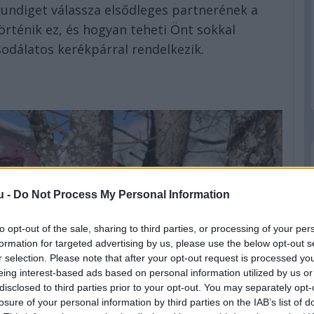
undiget válassza elsődleges partnerének a
örténik ez, és hogyan teheti Önt sokkal
odálatos kerékpárral rendelkezik.
u -
Do Not Process My Personal Information
to opt-out of the sale, sharing to third parties, or processing of your per
formation for targeted advertising by us, please use the below opt-out s
r selection. Please note that after your opt-out request is processed y
eing interest-based ads based on personal information utilized by us or
disclosed to third parties prior to your opt-out. You may separately opt-
losure of your personal information by third parties on the IAB’s list of