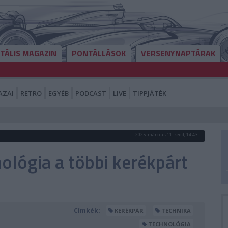
ITÁLIS MAGAZIN
PONTÁLLÁSOK
VERSENYNAPTÁRAK
AZAI
RETRO
EGYÉB
PODCAST
LIVE
TIPPJÁTÉK
2025. március 11. kedd, 14:43
ológia a többi kerékpárt
Címkék:
KERÉKPÁR
TECHNIKA
TECHNOLÓGIA