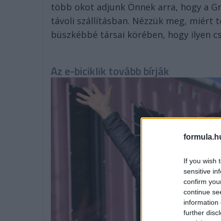
több okot adjunk Önnek arra, hogy a Gr
távoli szállításban. Nézzük meg, miért t
büszkébbé társai körében, hogy ilyen cs
Az e-biciklik tovább bírják
formula.h
If you wish 
sensitive in
confirm you
continue se
information 
further disc