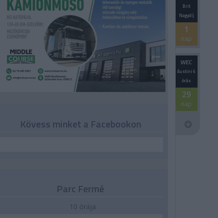
Brit
Nagydíj
1
nap
WEC
Austini 6
órás
29
nap
Kövess minket a Facebookon
Parc Fermé
10 órája