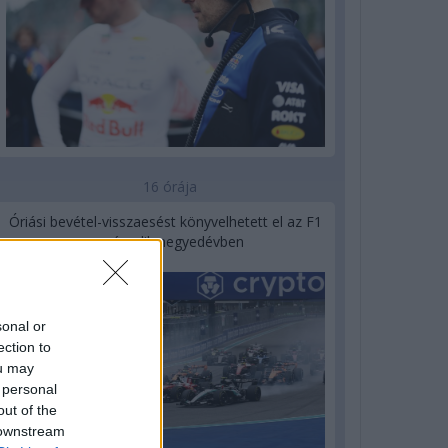
16 órája
Óriási bevétel-visszaesést könyvelhetett el az F1
a második negyedévben
sonal or
ection to
ou may
 personal
out of the
 downstream