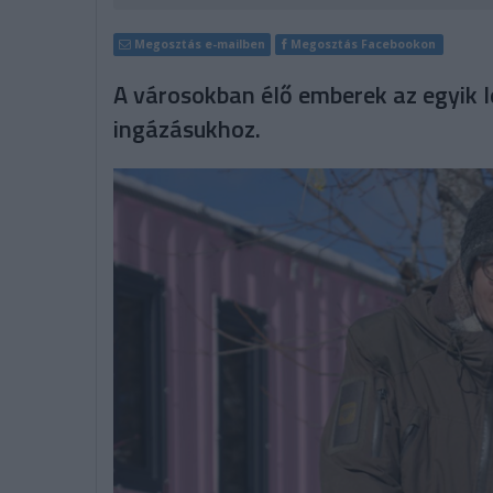
Megosztás e-mailben
Megosztás Facebookon
A városokban élő emberek az egyik l
ingázásukhoz.