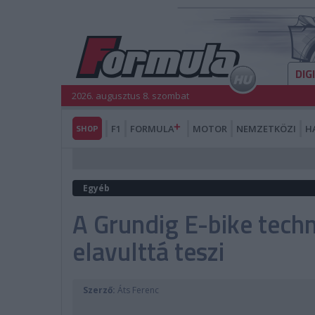
DIG
2026. augusztus 8. szombat
SHOP
F1
FORMULA
MOTOR
NEMZETKÖZI
H
Egyéb
A Grundig E-bike techn
elavulttá teszi
Szerző:
Áts Ferenc