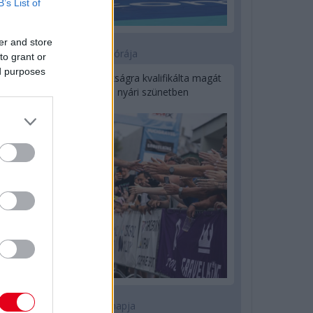
B’s List of
er and store
18 órája
to grant or
ed purposes
Kerékpáros világbajnokságra kvalifikálta magát
Bottas az F1-es nyári szünetben
1 napja