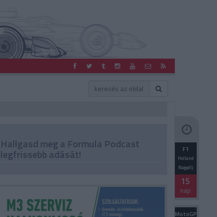
Hallgasd meg a Formula Podcast
F1
legfrissebb adását!
Holland
Nagydíj
15
nap
MotoGP