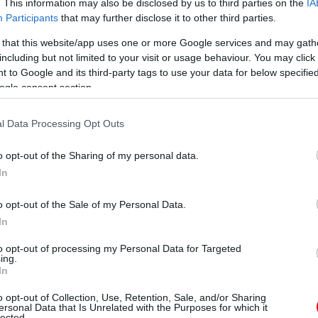
. This information may also be disclosed by us to third parties on the
IA
Participants
that may further disclose it to other third parties.
 that this website/app uses one or more Google services and may gath
including but not limited to your visit or usage behaviour. You may click 
 to Google and its third-party tags to use your data for below specifi
ogle consent section.
l Data Processing Opt Outs
o opt-out of the Sharing of my personal data.
In
o opt-out of the Sale of my Personal Data.
In
to opt-out of processing my Personal Data for Targeted
kat szeretnének, amelyek sokkal tovább bírják,
ing.
In
héz volt megvásárolni és rendkívül drágák.
y bejusson a csomagtartójába. De ez már nem
o opt-out of Collection, Use, Retention, Sale, and/or Sharing
ersonal Data that Is Unrelated with the Purposes for which it
sával biztos lehet benne, hogy megbízható e-
lected.