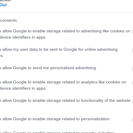
Out
nyt kielégítenek a napi ingázás során,
zámára.
consents
s a tulajdonosok számára. Nézzük meg, miért
o allow Google to enable storage related to advertising like cookies on
s vegyük figyelembe, hogy a legtöbb
evice identifiers in apps.
nformációra, amikor új járművet vásárol.
o allow my user data to be sent to Google for online advertising
s.
to allow Google to send me personalized advertising.
ulátorai sokkal erősebbek, mint korábban.
motorosok számára, hogy teljesen feltöltsék
o allow Google to enable storage related to analytics like cookies on
evice identifiers in apps.
honukat. Az akkumulátor teljes feltöltése és
ia áll rendelkezésre néhány óránál.
o allow Google to enable storage related to functionality of the website
e is képes energiát adni, ami jó távolság
biciklire tolatni vágyó ember számára.
o allow Google to enable storage related to personalization.
o allow Google to enable storage related to security, including