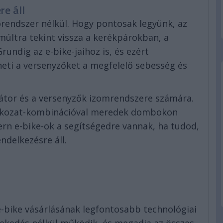
re áll
rendszer nélkül. Hogy pontosak legyünk, az
últra tekint vissza a kerékpárokban, a
rundig az e-bike-jaihoz is, és ezért
heti a versenyzőket a megfelelő sebesség és
átor és a versenyzők izomrendszere számára.
 fokozat-kombinációval meredek dombokon
ern e-bike-ok a segítségedre vannak, ha tudod,
delkezésre áll.
-bike vásárlásának legfontosabb technológiai
slekedés nélkül működik, és megadja az összes