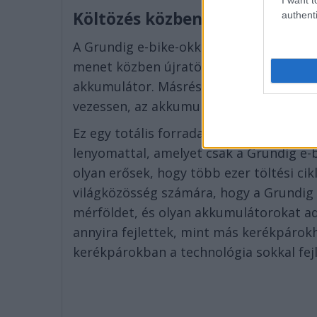
Költözés közben újratöltheti 
authenti
A Grundig e-bike-okkal kapcsolatos egy
menet közben újratölthetők. Minél több
akkumulátor. Másrészt, amikor rálép a
vezessen, az akkumulátor is feltölthető.
Ez egy totális forradalom az autonóm k
lenyomattal, amelyet csak a Grundig e-
olyan erősek, hogy több ezer töltési cikl
világközösség számára, hogy a Grundig 
mérföldet, és olyan akkumulátorokat a
annyira fejlettek, mint más kerékpárok
kerékpárokban a technológia sokkal fe