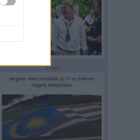
2 napja
Megvan, mikor kezdődik az F1-es Bahreini
Nagydíj Malajziában