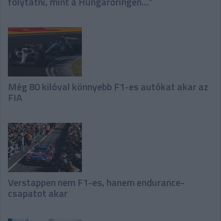
folytatni, mint a Hungaroringen…”
Még 80 kilóval könnyebb F1-es autókat akar az
FIA
Verstappen nem F1-es, hanem endurance-
csapatot akar