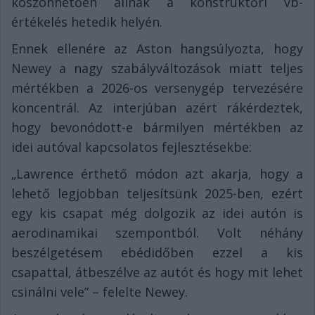
köszönhetően állnak a konstruktőri vb-
értékelés hetedik helyén.
Ennek ellenére az Aston hangsúlyozta, hogy
Newey a nagy szabályváltozások miatt teljes
mértékben a 2026-os versenygép tervezésére
koncentrál. Az interjúban azért rákérdeztek,
hogy bevonódott-e bármilyen mértékben az
idei autóval kapcsolatos fejlesztésekbe:
„Lawrence érthető módon azt akarja, hogy a
lehető legjobban teljesítsünk 2025-ben, ezért
egy kis csapat még dolgozik az idei autón is
aerodinamikai szempontból. Volt néhány
beszélgetésem ebédidőben ezzel a kis
csapattal, átbeszélve az autót és hogy mit lehet
csinálni vele” – felelte Newey.