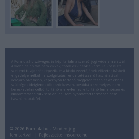
A Formula.hu szöveges és képi tartalma szerzői jogi védelem alatt áll.
A weboldalon található cikkek, fotók és videók a Formula Press Kft.
szellemi tulajdonát képezik, és a kiadó vezetőjének előzetes írásbeli
engedélye nélkül – a szolgáltatás rendeltetésszerű használatával
velejáró olvasáson, képernyőn történő megjelenítésen és az ehhez
szükséges ideiglenes többszörözésen, továbbá a személyes, nem-
kereskedelmi célból történő merevlemezre történő lementésen és
kinyomtatáson túl - sem online, sem nyomtatott formában nem
használhatóak fel.
© 2026 Formula.hu - Minden jog
fenntartva! | Fejlesztette:
insource.hu