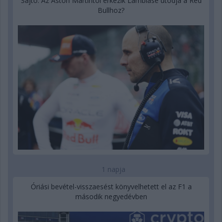
Sajtó: Az Aston Martintól érkezik Lambiase utódja a Red
Bullhoz?
1 napja
Óriási bevétel-visszaesést könyvelhetett el az F1 a
második negyedévben