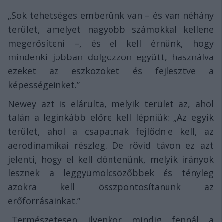
„Sok tehetséges emberünk van – és van néhány
terület, amelyet nagyobb számokkal kellene
megerősíteni –, és el kell érnünk, hogy
mindenki jobban dolgozzon együtt, használva
ezeket az eszközöket és fejlesztve a
képességeinket.”
Newey azt is elárulta, melyik terület az, ahol
talán a leginkább előre kell lépniük: „Az egyik
terület, ahol a csapatnak fejlődnie kell, az
aerodinamikai részleg. De rövid távon ez azt
jelenti, hogy el kell döntenünk, melyik irányok
lesznek a leggyümölcsözőbbek és tényleg
azokra kell összpontosítanunk az
erőforrásainkat.”
„Természetesen ilyenkor mindig fennál a