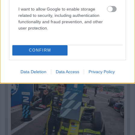
I want to allow Google to enable storage
related to security, including authentication
functionality and fraud prevention, and other
user protection.
1 napja
„Jó látni, hogy közel az álom” – Camara az F1-es
CONFIRM
pletykákról
Data Deletion
Data Access
Privacy Policy