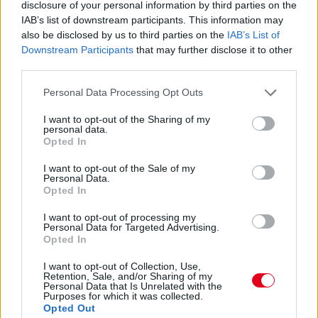
disclosure of your personal information by third parties on the
IAB’s list of downstream participants. This information may
also be disclosed by us to third parties on the
IAB’s List of
Downstream Participants
that may further disclose it to other
third parties.
Please note that this website/app uses one or more Google
Personal Data Processing Opt Outs
Kövess minket a Facebookon
services and may gather and store information including but
not limited to your visit or usage behaviour. You may click to
I want to opt-out of the Sharing of my
personal data.
grant or deny consent to Google and its third-party tags to
Opted In
use your data for below specified purposes in below Google
consent section.
I want to opt-out of the Sale of my
Personal Data.
Parc Fermé
Opted In
I want to opt-out of processing my
1 órája
Personal Data for Targeted Advertising.
Opted In
Hamarosan leáll az idei F1-es fejlesztésekkel a Cadillac
I want to opt-out of Collection, Use,
Retention, Sale, and/or Sharing of my
Personal Data that Is Unrelated with the
Purposes for which it was collected.
Opted Out