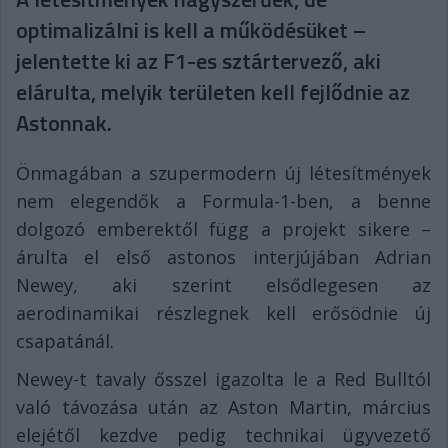
optimalizálni is kell a működésüket –
jelentette ki az F1-es sztártervező, aki
elárulta, melyik területen kell fejlődnie az
Astonnak.
Önmagában a szupermodern új létesítmények
nem elegendők a Formula-1-ben, a benne
dolgozó emberektől függ a projekt sikere –
árulta el első astonos interjújában Adrian
Newey, aki szerint elsődlegesen az
aerodinamikai részlegnek kell erősödnie új
csapatánál.
Newey-t tavaly ősszel igazolta le a Red Bulltól
való távozása után az Aston Martin, március
elejétől kezdve pedig technikai ügyvezető