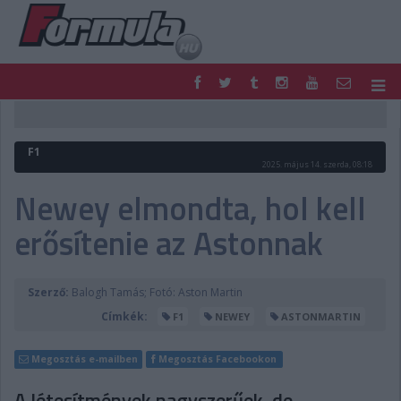
F1
PARC FERMÉ
FORMULA
MOTOR
F1
NEMZETKÖZI
HAZAI
2025. május 14. szerda, 08:18
RETRO
EGYÉB
Newey elmondta, hol kell
PODCAST
SHOP
erősítenie az Astonnak
LIVE
TIPPJÁTÉK
DIGITÁLIS MAGAZIN
PONTÁLLÁSOK
VERSENYNAPTÁRAK
Szerző:
Balogh Tamás; Fotó: Aston Martin
Címkék:
F1
NEWEY
ASTONMARTIN
Megosztás e-mailben
Megosztás Facebookon
A létesítmények nagyszerűek, de