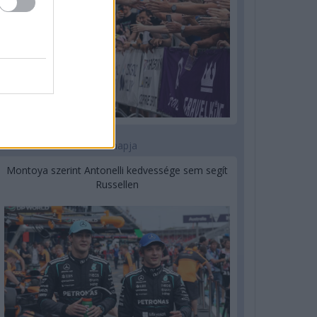
2 napja
Montoya szerint Antonelli kedvessége sem segít
Russellen