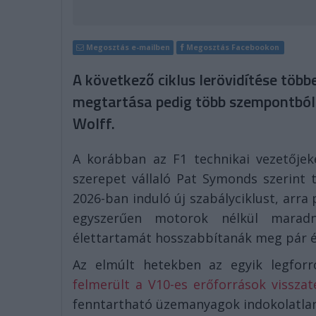
Megosztás e-mailben
Megosztás Facebookon
A következő ciklus lerövidítése több
megtartása pedig több szempontból 
Wolff.
A korábban az F1 technikai vezetőjeké
szerepet vállaló Pat Symonds szerint 
2026-ban induló új szabályciklust, arra
egyszerűen motorok nélkül maradná
élettartamát hosszabbítanák meg pár é
Az elmúlt hetekben az egyik legfo
felmerült a V10-es erőforrások visszat
fenntartható üzemanyagok indokolatlann