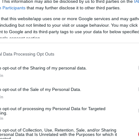
. This information may also be disclosed by us to third parties on the
IA
rsnek. „Azok után, hogy ennyit fektettek már
Participants
that may further disclose it to other third parties.
enne mindezt kidobni – főleg az olyan újonnan
 that this website/app uses one or more Google services and may gath
, a Red Bull Powertrains, akiknek a semmiből
including but not limited to your visit or usage behaviour. You may click 
t, amelynek észszerű időtartamra van szüksége,
 to Google and its third-party tags to use your data for below specifi
ogle consent section.
olian biztos, hogy több kell egy ilyenhez, mint
l Data Processing Opt Outs
t, hogy az Audi azt mondja, hogy ez nem túl
o opt-out of the Sharing of my personal data.
In
o opt-out of the Sale of my Personal Data.
In
to opt-out of processing my Personal Data for Targeted
ing.
In
o opt-out of Collection, Use, Retention, Sale, and/or Sharing
ersonal Data that Is Unrelated with the Purposes for which it
lected.