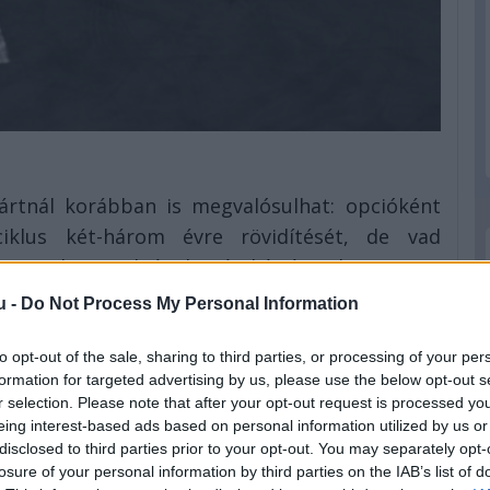
vártnál korábban is megvalósulhat: opcióként
iklus két-három évre rövidítését, de vad
i motorok maradnának még két évig, hogy 2028-
u -
Do Not Process My Personal Information
lső forgatókönyv is irreális, mivel rengeteg
to opt-out of the sale, sharing to third parties, or processing of your per
r a motorgyártók a 2026-os új hajtásláncok –
formation for targeted advertising by us, please use the below opt-out s
 így is nő az elektromos komponens szerepe –
r selection. Please note that after your opt-out request is processed y
eing interest-based ads based on personal information utilized by us or
disclosed to third parties prior to your opt-out. You may separately opt-
atkozta a jelenleg a jövőre csatlakozó Cadillac
losure of your personal information by third parties on the IAB’s list of