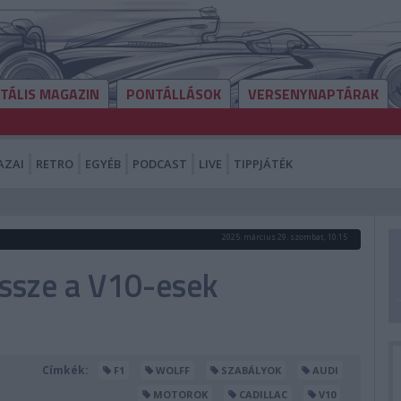
ITÁLIS MAGAZIN
PONTÁLLÁSOK
VERSENYNAPTÁRAK
AZAI
RETRO
EGYÉB
PODCAST
LIVE
TIPPJÁTÉK
2025. március 29. szombat, 10:15
ssze a V10-esek
Címkék:
F1
WOLFF
SZABÁLYOK
AUDI
MOTOROK
CADILLAC
V10