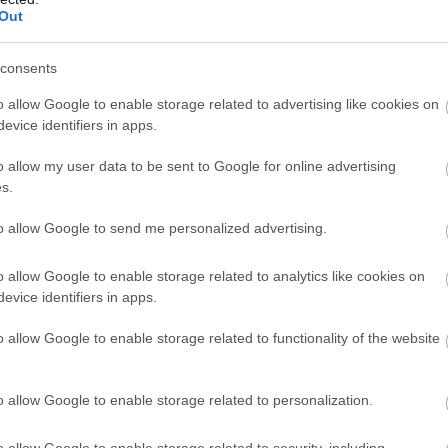
Out
consents
o allow Google to enable storage related to advertising like cookies on
evice identifiers in apps.
o allow my user data to be sent to Google for online advertising
s.
to allow Google to send me personalized advertising.
nt tevékenykedő Symonds pedig azt is kizárta,
k még néhány évig, elvégre több szereplő nem
o allow Google to enable storage related to analytics like cookies on
 ezt nem tudja megtenni. Mi a Cadillacnél olyan
evice identifiers in apps.
rrari-motor férjen bele. Azt gyanítjuk, a 2025-
o allow Google to enable storage related to functionality of the website
.”
zabbítása kapcsán amúgy a Mercedes F1-es
o allow Google to enable storage related to personalization.
rámutatott, hogy ők például így nem tudnák
McLarent, a Williamst és a 2025 végén a saját
o allow Google to enable storage related to security, including