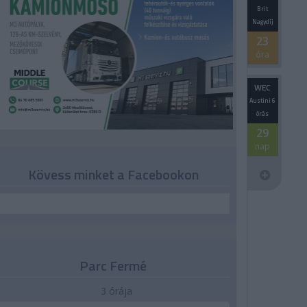
Brit
Nagydíj
23
óra
WEC
Austini 6
órás
29
nap
Kövess minket a Facebookon
Parc Fermé
3 órája