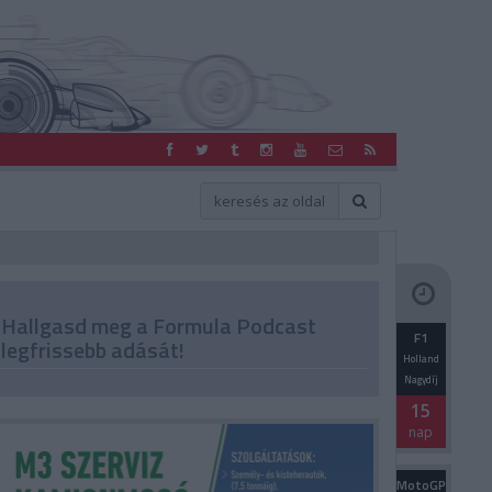
Hallgasd meg a Formula Podcast
F1
legfrissebb adását!
Holland
Nagydíj
15
nap
MotoGP