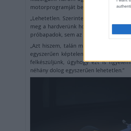
motorprogramját bezáró Alpine-t:
authenti
„Lehetetlen. Szerintem egyszerűen abb
meg a hardverünk hozzá” – nyilatkozta
próbapadok, sem az akkumulátorok. Ezek
„Azt hiszem, talán magunknak gyári cs
egyszerűen képtelenség. Motorgyártók
felkészüljünk, úgyhogy ezt is figyele
néhány dolog egyszerűen lehetetlen.”