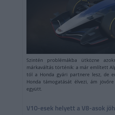
Szintén problémákba ütközne azok
márkaváltás történik: a már említett Al
tól a Honda gyári partnere lesz, de e
Honda támogatását élvezi, ám jövőre
együtt.
V10-esek helyett a V8-asok jö