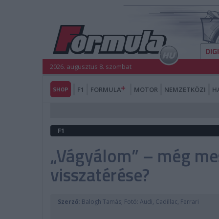
DIG
2026. augusztus 8. szombat
SHOP
F1
FORMULA
MOTOR
NEMZETKÖZI
H
F1
„Vágyálom” – még me
visszatérése?
Szerző:
Balogh Tamás; Fotó: Audi, Cadillac, Ferrari