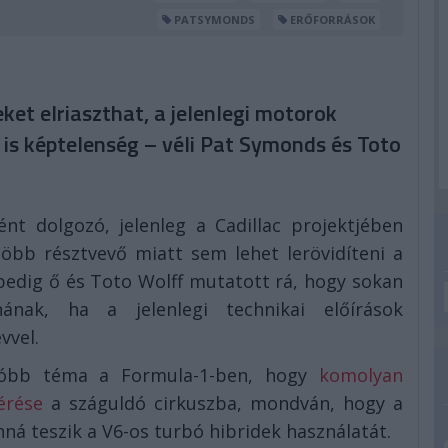
PATSYMONDS
ERŐFORRÁSOK
eket elriaszthat, a jelenlegi motorok
is képtelenség – véli Pat Symonds és Toto
nt dolgozó, jelenleg a Cadillac projektjében
több résztvevő miatt sem lehet lerövidíteni a
 pedig ő és Toto Wolff mutatott rá, hogy sokan
nak, ha a jelenlegi technikai előírások
vvel.
rróbb téma a Formula-1-ben, hogy
komolyan
érése
a száguldó cirkuszba, mondván, hogy a
á teszik a V6-os turbó hibridek használatát.