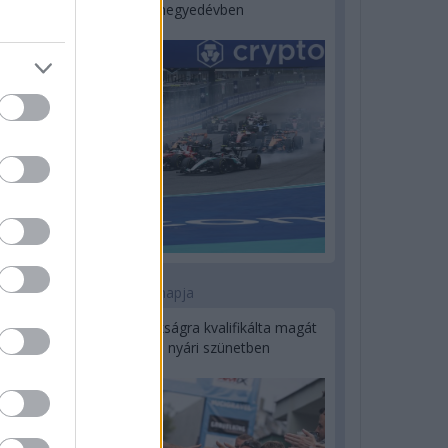
a második negyedévben
1 napja
Kerékpáros világbajnokságra kvalifikálta magát
Bottas az F1-es nyári szünetben