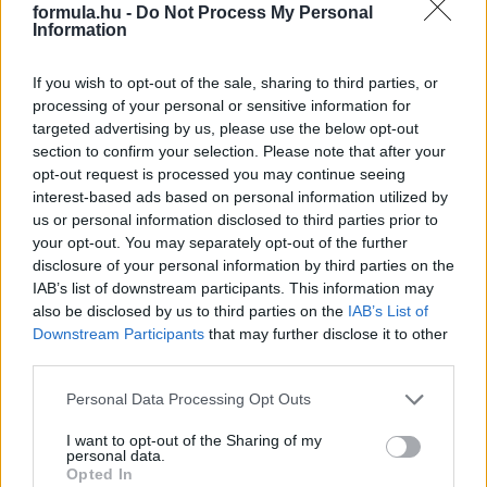
formula.hu -
Do Not Process My Personal
részletek
Information
If you wish to opt-out of the sale, sharing to third parties, or
2023. október 16. hétfő, 13:24
processing of your personal or sensitive information for
FIA: Nem marad motor nélkül az Andretti
targeted advertising by us, please use the below opt-out
section to confirm your selection. Please note that after your
opt-out request is processed you may continue seeing
interest-based ads based on personal information utilized by
us or personal information disclosed to third parties prior to
your opt-out. You may separately opt-out of the further
disclosure of your personal information by third parties on the
IAB’s list of downstream participants. This information may
also be disclosed by us to third parties on the
IAB’s List of
Downstream Participants
that may further disclose it to other
third parties.
Please note that this website/app uses one or more Google
Personal Data Processing Opt Outs
services and may gather and store information including but
not limited to your visit or usage behaviour. You may click to
I want to opt-out of the Sharing of my
Mohammed ben Sulayem FIA-elnök rámutatott: szabály
personal data.
grant or deny consent to Google and its third-party tags to
kötelezi a legkevesebb csapatnak F1-es erőforrást szállító
Opted In
use your data for below specified purposes in below Google