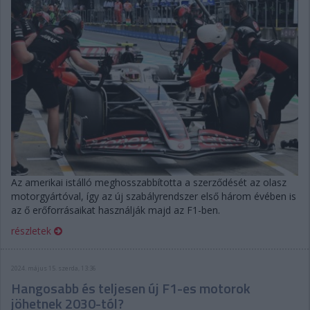
Az amerikai istálló meghosszabbította a szerződését az olasz
motorgyártóval, így az új szabályrendszer első három évében is
az ő erőforrásaikat használják majd az F1-ben.
részletek
2024. május 15. szerda, 13:36
Hangosabb és teljesen új F1-es motorok
jöhetnek 2030-tól?