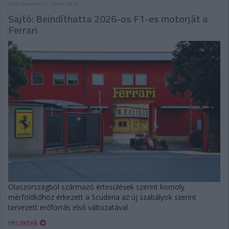
2023. december 27. szerda, 08:31
Sajtó: Beindíthatta 2026-os F1-es motorját a
Ferrari
Olaszországból származó értesülések szerint komoly
mérföldkőhöz érkezett a Scuderia az új szabályok szerint
tervezett erőforrás első változatával.
részletek