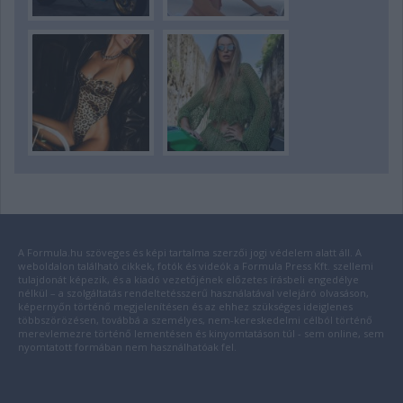
A Formula.hu szöveges és képi tartalma szerzői jogi védelem alatt áll. A
weboldalon található cikkek, fotók és videók a Formula Press Kft. szellemi
tulajdonát képezik, és a kiadó vezetőjének előzetes írásbeli engedélye
nélkül – a szolgáltatás rendeltetésszerű használatával velejáró olvasáson,
képernyőn történő megjelenítésen és az ehhez szükséges ideiglenes
többszörözésen, továbbá a személyes, nem-kereskedelmi célból történő
merevlemezre történő lementésen és kinyomtatáson túl - sem online, sem
nyomtatott formában nem használhatóak fel.