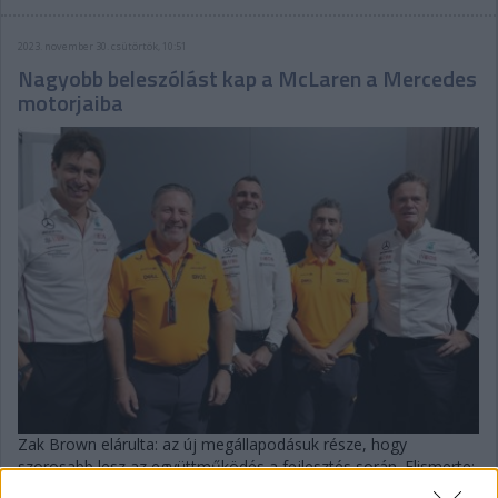
2023. november 30. csütörtök, 10:51
Nagyobb beleszólást kap a McLaren a Mercedes
motorjaiba
Zak Brown elárulta: az új megállapodásuk része, hogy
szorosabb lesz az együttműködés a fejlesztés során. Elismerte:
beszéltek más F1-es gyártókkal is.