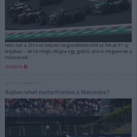
Nem tart a 2014-es helyzet megismétlődésétől az FIA az F1 új
érájában – de ha mégis ellógna egy gyártó, arra is megvannak a
módszereik.
részletek
2025. június 6. péntek, 15:21
Bajban lehet motorfronton a Mercedes?