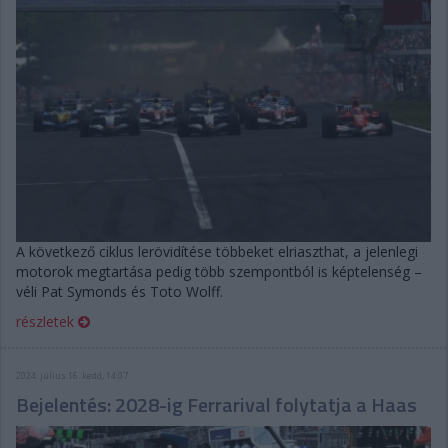
A következő ciklus lerövidítése többeket elriaszthat, a jelenlegi
motorok megtartása pedig több szempontból is képtelenség –
véli Pat Symonds és Toto Wolff.
részletek
2024. július 16. kedd, 14:07
Bejelentés: 2028-ig Ferrarival folytatja a Haas