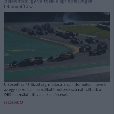
Bejelentés: Így változik a sprinthétvégék
lebonyolítása
Ülésezett az F1 Bizottság: módosul a sprintformátum, növelik
az egy szezonban használható motorok számát, változik a
DRS-használat – itt vannak a döntések.
részletek