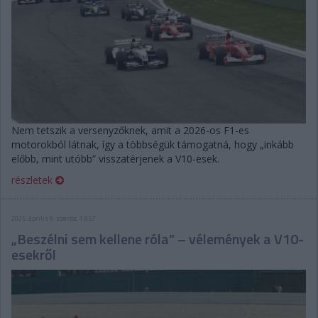
Nem tetszik a versenyzőknek, amit a 2026-os F1-es
motorokból látnak, így a többségük támogatná, hogy „inkább
előbb, mint utóbb” visszatérjenek a V10-esek.
részletek
2025. április 9. szerda, 13:57
„Beszélni sem kellene róla” – vélemények a V10-
esekről