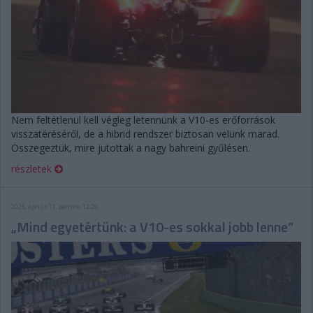
Nem feltétlenül kell végleg letennünk a V10-es erőforrások
visszatéréséről, de a hibrid rendszer biztosan velünk marad.
Összegeztük, mire jutottak a nagy bahreini gyűlésen.
részletek
2025. április 11. péntek, 12:20
„Mind egyetértünk: a V10-es sokkal jobb lenne”