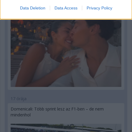
Data Deletion
Data Access
Privacy Policy
17 órája
Domenicali: Több sprint lesz az F1-ben – de nem
mindenhol