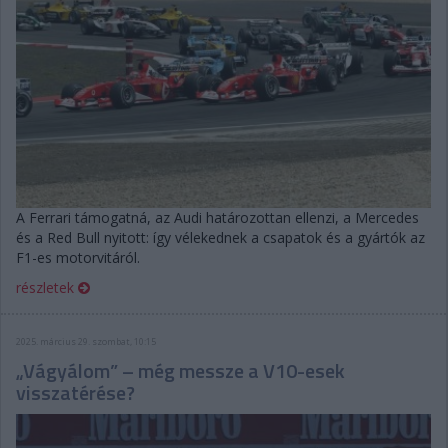
A Ferrari támogatná, az Audi határozottan ellenzi, a Mercedes
és a Red Bull nyitott: így vélekednek a csapatok és a gyártók az
F1-es motorvitáról.
részletek
2025. március 29. szombat, 10:15
„Vágyálom” – még messze a V10-esek
visszatérése?