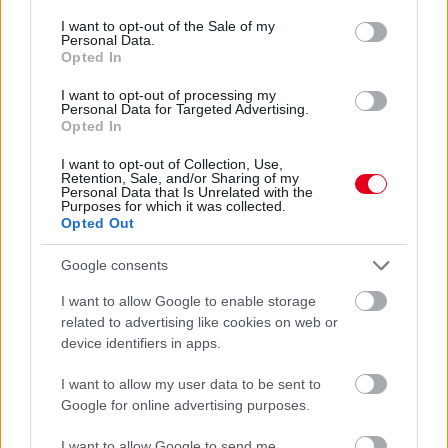
gyártókat az ellátásukra.
consent section.
I want to opt-out of the Sale of my
részletek
Personal Data.
Opted In
előző hírek
következő hírek
I want to opt-out of processing my
Personal Data for Targeted Advertising.
Opted In
I want to opt-out of Collection, Use,
Hallgasd meg a Formula Podcast
Retention, Sale, and/or Sharing of my
legfrissebb adását!
Personal Data that Is Unrelated with the
Purposes for which it was collected.
Opted Out
Google consents
Kövess minket a Facebookon
I want to allow Google to enable storage
related to advertising like cookies on web or
device identifiers in apps.
I want to allow my user data to be sent to
Google for online advertising purposes.
Parc Fermé
I want to allow Google to send me