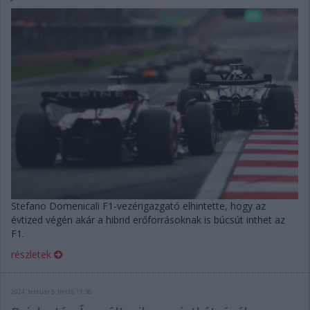
Stefano Domenicali F1-vezérigazgató elhintette, hogy az
évtized végén akár a hibrid erőforrásoknak is búcsút inthet az
F1.
részletek
2024. február 5. hétfő, 19:38