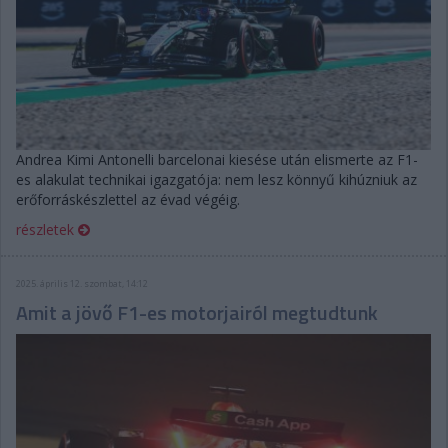
Andrea Kimi Antonelli barcelonai kiesése után elismerte az F1-
es alakulat technikai igazgatója: nem lesz könnyű kihúzniuk az
erőforráskészlettel az évad végéig.
részletek
2025. április 12. szombat, 14:12
Amit a jövő F1-es motorjairól megtudtunk