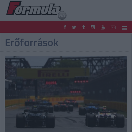
Erőforrások
F1
PARC FERMÉ
FORMULA
MOTOR
NEMZETKÖZI
HAZAI
RETRO
EGYÉB
PODCAST
SHOP
LIVE
TIPPJÁTÉK
DIGITÁLIS MAGAZIN
PONTÁLLÁSOK
VERSENYNAPTÁRAK