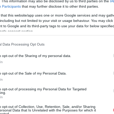
an találkoztam először George-dzsal, ő hívott
. This information may also be disclosed by us to third parties on the
IA
Participants
that may further disclose it to other third parties.
nagyon élvezem, ha ilyen álmokkal teli
 that this website/app uses one or more Google services and may gath
including but not limited to your visit or usage behaviour. You may click 
t egy notebookkal a hóna alatt. Azt mondta,
 to Google and its third-party tags to use your data for below specifi
s bajnoki címet és terveim szerint az F3-ban
ogle consent section.
al maradni, mert még nagyon fiatal vagyok és
l Data Processing Opt Outs
ajtót a Mercedes, ha első F3-as szezonomban
idézte fel Russell szavait Toto Wolff.
o opt-out of the Sharing of my personal data.
In
 adó kérdés volt ez egy 15-16 éves
 a kellő esze a sporthoz, ugyanakkor komoly
o opt-out of the Sale of my Personal Data.
zetési tudással is rendelkezik” – dicsérte a
In
to opt-out of processing my Personal Data for Targeted
ing.
eted az alábbi gombokkal:
In
o opt-out of Collection, Use, Retention, Sale, and/or Sharing
ersonal Data that Is Unrelated with the Purposes for which it
lected.