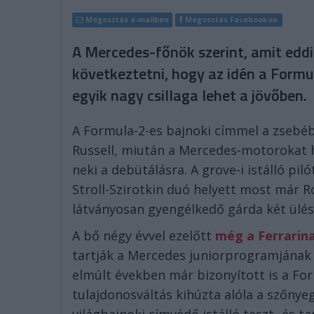
Megosztás e-mailben
Megosztás Facebookon
A Mercedes-főnök szerint, amit eddi
következtetni, hogy az idén a Formu
egyik nagy csillaga lehet a jövőben.
A Formula-2-es bajnoki címmel a zsebéb
Russell, miután a Mercedes-motorokat ha
neki a debütálásra. A grove-i istálló pi
Stroll-Szirotkin duó helyett most már R
látványosan gyengélkedő gárda két ülés
A bő négy évvel ezelőtt
még a Ferrarina
tartják a Mercedes juniorprogramjának
elmúlt években már bizonyított is a For
tulajdonosváltás kihúzta alóla a szőnyeg