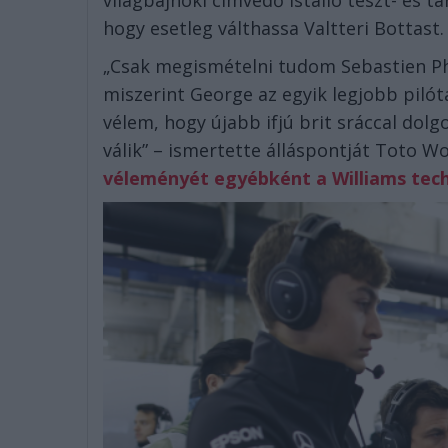
világbajnoki címvédő istálló teszt- és ta
hogy esetleg válthassa Valtteri Bottast.
„Csak megismételni tudom Sebastien Phi
miszerint George az egyik legjobb pilót
vélem, hogy újabb ifjú brit sráccal dolg
válik” – ismertette álláspontját Toto W
véleményét egyébként a Williams techn