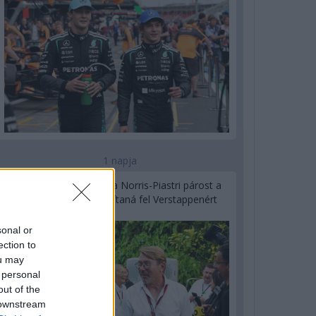
1 napja
Hakkinen megtartaná a Norris-Piastri párost a
McLarennél, nem borítaná fel Verstappenért
sonal or
ection to
ou may
 personal
out of the
 downstream