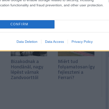
Binotto: Elégedett
A pilóták kérték,
cation functionality and fraud prevention, and other user protection.
vagyok, de nem
de a csapatok
boldog
leszavazták a
Pirelli javaslatát
CONFIRM
Data Deletion
Data Access
Privacy Policy
Bizakodnak a
Miért tud
Hondánál, nagy
folyamatosan így
lépést várnak
fejleszteni a
Zandvoorttól
Ferrari?