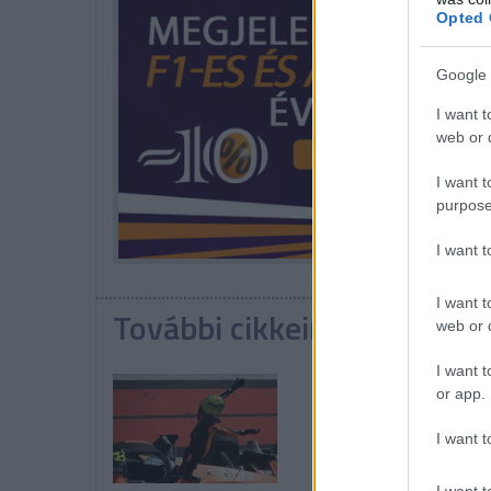
Opted 
Google 
I want t
web or d
I want t
purpose
I want 
I want t
További cikkeink a témába
web or d
I want t
or app.
I want t
I want t