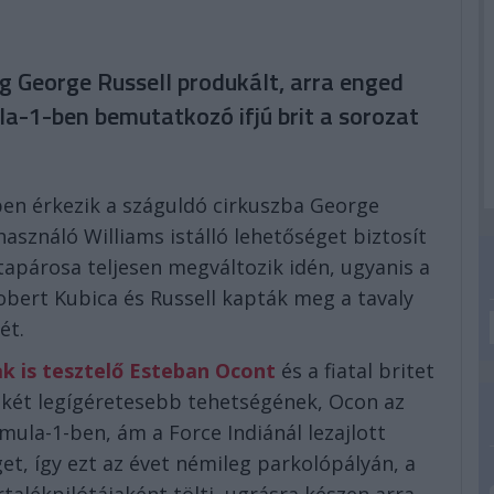
g George Russell produkált, arra enged
la-1-ben bemutatkozó ifjú brit a sorozat
en érkezik a száguldó cirkuszba George
sználó Williams istálló lehetőséget biztosít
lótapárosa teljesen megváltozik idén, ugyanis a
obert Kubica és Russell kapták meg a tavaly
ét.
k is tesztelő Esteban Ocont
és a fiatal britet
 két legígéretesebb tehetségének, Ocon az
mula-1-ben, ám a Force Indiánál lezajlott
et, így ezt az évet némileg parkolópályán, a