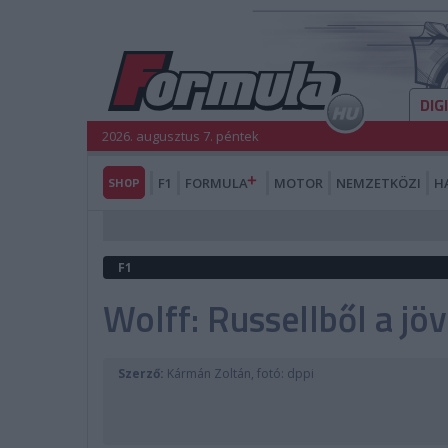
DIG
2026. augusztus 7. péntek
SHOP
F1
FORMULA
MOTOR
NEMZETKÖZI
H
F1
Wolff: Russellből a jöv
Szerző:
Kármán Zoltán, fotó: dppi