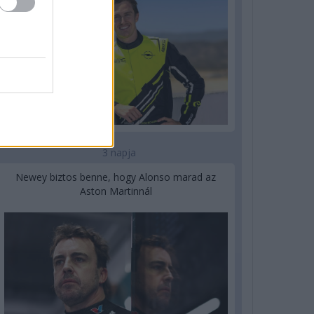
3 napja
Newey biztos benne, hogy Alonso marad az
Aston Martinnál