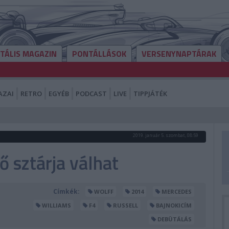
ITÁLIS MAGAZIN
PONTÁLLÁSOK
VERSENYNAPTÁRAK
AZAI
RETRO
EGYÉB
PODCAST
LIVE
TIPPJÁTÉK
2019. január 5. szombat, 08:59
ő sztárja válhat
Címkék:
WOLFF
2014
MERCEDES
WILLIAMS
F4
RUSSELL
BAJNOKICÍM
DEBÜTÁLÁS