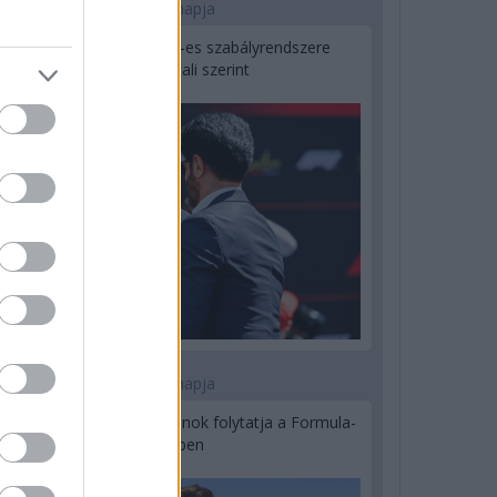
2 napja
Ilyen lehet a jövő F1-es szabályrendszere
Domenicali szerint
2 napja
Újabb korábbi F2-es bajnok folytatja a Formula-
E-ben