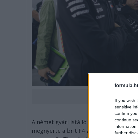
formula.h
Russell bátor, határo
If you wish 
sensitive in
confirm you
continue se
A német gyári istálló vezetője először 2
information 
megnyerte a brit F4-as bajnoki címet. Má
further disc