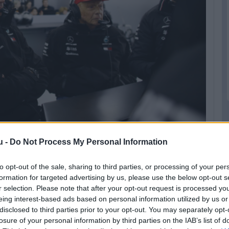
u -
Do Not Process My Personal Information
zott kiállása lenyűgözte Wolffot
to opt-out of the sale, sharing to third parties, or processing of your per
formation for targeted advertising by us, please use the below opt-out s
r selection. Please note that after your opt-out request is processed y
eing interest-based ads based on personal information utilized by us or
014-ben találkozott Russell-lel, miután
disclosed to third parties prior to your opt-out. You may separately opt-
r akkor nagy hatással volt rá az ifjú
losure of your personal information by third parties on the IAB’s list of