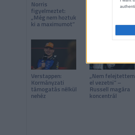
Norris
Miért karolt fel
authenti
figyelmeztet:
Verstappen egy
„Még nem hoztuk
McLaren-juniort?
ki a maximumot”
Verstappen:
„Nem felejtettem
Kormányzati
el vezetni” –
támogatás nélkül
Russell magára
nehéz
koncentrál