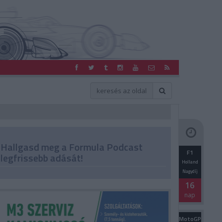
Hallgasd meg a Formula Podcast
F1
legfrissebb adását!
Holland
Nagydíj
16
nap
MotoGP