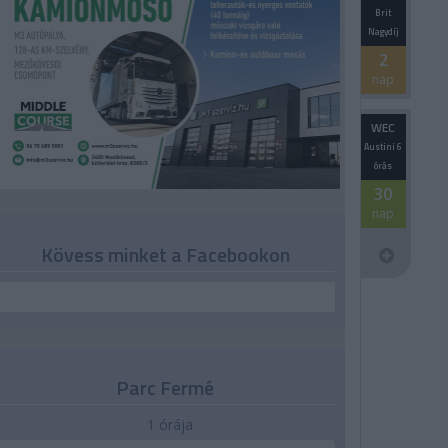
Brit
Nagydíj
2
nap
WEC
Austini 6
órás
30
nap
Kövess minket a Facebookon
Parc Fermé
1 órája