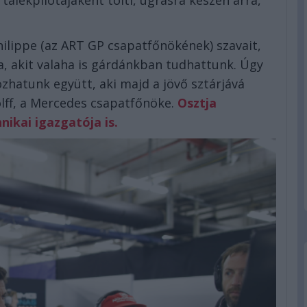
rtalékpilótájaként tölti, ugrásra készen arra,
lippe (az ART GP csapatfőnökének) szavait,
a, akit valaha is gárdánkban tudhattunk. Úgy
ozhatunk együtt, aki majd a jövő sztárjává
olff, a Mercedes csapatfőnöke.
Osztja
ikai igazgatója is.