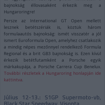
bajnokság éllovasaként érkezik meg a
Hungaroringre!
Persze az International GT Open mellett
lesznek betétszériák is, köztük három
formulaautós bajnokság: ismét visszatér a jól
ismert Euroformula Open, amelyhez csatlakozik
a mindig népes mezőnnyel rendelkező Formula
Regional és a brit GB3 bajnokság is. Ezen kívül
érkezik betétfutamként a Porsche egyik
márkakupája, a Porsche Carrera Cup Benelux.
További részletek a Hungaroring honlapján ide
kattintva
.
Július 12-13.: S1GP Supermoto-vb,
Black Star Speedway, Visonta