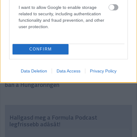
I want to allow Google to enable storage
related to security, including authentication
Két magyar dobogó a GT Open hungaroringi
functionality and fraud prevention, and other
hétvégéjén
user protection.
CONFIRM
Data Deletion
Data Access
Privacy Policy
Történelmi magyar siker: Molnár Martin pole-
ban a Hungaroringen
Hallgasd meg a Formula Podcast
legfrissebb adását!