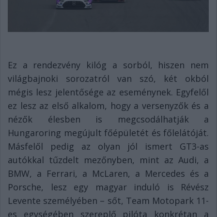
Ez a rendezvény kilóg a sorból, hiszen nem
világbajnoki sorozatról van szó, két okból
mégis lesz jelentősége az eseménynek. Egyfelől
ez lesz az első alkalom, hogy a versenyzők és a
nézők élesben is megcsodálhatják a
Hungaroring megújult főépületét és főlelátóját.
Másfelől pedig az olyan jól ismert GT3-as
autókkal tűzdelt mezőnyben, mint az Audi, a
BMW, a Ferrari, a McLaren, a Mercedes és a
Porsche, lesz egy magyar induló is Révész
Levente személyében – sőt, Team Motopark 11-
es egységében szereplő pilóta konkrétan a