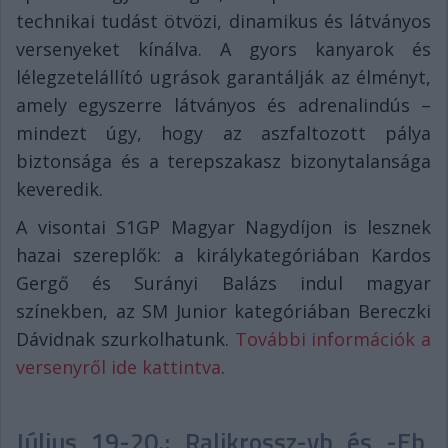
technikai tudást ötvözi, dinamikus és látványos
versenyeket kínálva. A gyors kanyarok és
lélegzetelállító ugrások garantálják az élményt,
amely egyszerre látványos és adrenalindús –
mindezt úgy, hogy az aszfaltozott pálya
biztonsága és a terepszakasz bizonytalansága
keveredik.
A visontai S1GP Magyar Nagydíjon is lesznek
hazai szereplők: a királykategóriában Kardos
Gergő és Surányi Balázs indul magyar
színekben, az SM Junior kategóriában Bereczki
Dávidnak szurkolhatunk.
További információk a
versenyről ide kattintva
.
Július 19-20.: Ralikrossz-vb és -Eb,