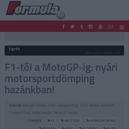
F1
PARC FERMÉ
FORMULA
MOTOR
Egyéb
NEMZETKÖZI
HAZAI
2025. július 2. szerda, 12:18
RETRO
EGYÉB
F1-től a MotoGP-ig: nyári
PODCAST
SHOP
motorsportdömping
LIVE
TIPPJÁTÉK
DIGITÁLIS MAGAZIN
PONTÁLLÁSOK
hazánkban!
VERSENYNAPTÁRAK
Szerző:
Balogh Tamás; Fotó: Hungaroring, S1GP Media, Red Bull
Content Pool, WSBK Media, MotoGP Media
Címkék:
F1
MOTOGP
HUNGARORING
NYIRÁD
WRX
GTOPEN
WSBK