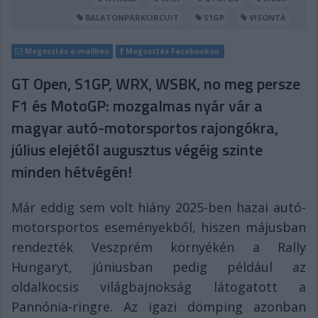
BALATONPARKCIRCUIT
S1GP
VISONTA
Megosztás e-mailben
Megosztás Facebookon
GT Open, S1GP, WRX, WSBK, no meg persze
F1 és MotoGP: mozgalmas nyár vár a
magyar autó-motorsportos rajongókra,
július elejétől augusztus végéig szinte
minden hétvégén!
Már eddig sem volt hiány 2025-ben hazai autó-
motorsportos eseményekből, hiszen májusban
rendezték Veszprém környékén a Rally
Hungaryt, júniusban pedig például az
oldalkocsis világbajnokság látogatott a
Pannónia-ringre. Az igazi dömping azonban