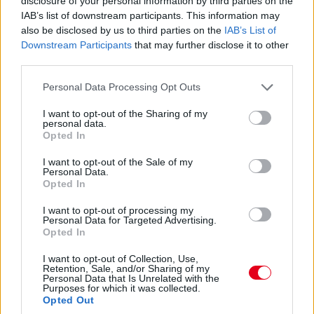
disclosure of your personal information by third parties on the
IAB’s list of downstream participants. This information may
Molnár Martin újabb dobogóval már a második
also be disclosed by us to third parties on the
IAB’s List of
Downstream Participants
that may further disclose it to other
third parties.
Please note that this website/app uses one or more Google
Personal Data Processing Opt Outs
services and may gather and store information including but
not limited to your visit or usage behaviour. You may click to
I want to opt-out of the Sharing of my
personal data.
grant or deny consent to Google and its third-party tags to
Opted In
Goodwood Sebességfesztivál: Riválisok viadala
use your data for below specified purposes in below Google
consent section.
I want to opt-out of the Sale of my
Personal Data.
Opted In
I want to opt-out of processing my
Personal Data for Targeted Advertising.
Opted In
Több versenyt rendezne a Hungaroring, akár
I want to opt-out of Collection, Use,
Retention, Sale, and/or Sharing of my
MotoGP-t is
Personal Data that Is Unrelated with the
Purposes for which it was collected.
Opted Out