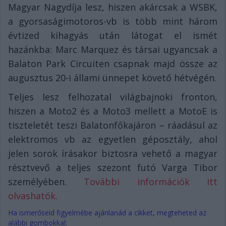
Magyar Nagydíja lesz, hiszen akárcsak a WSBK,
a gyorsaságimotoros-vb is több mint három
évtized kihagyás után látogat el ismét
hazánkba: Marc Marquez és társai ugyancsak a
Balaton Park Circuiten csapnak majd össze az
augusztus 20-i állami ünnepet követő hétvégén.
Teljes lesz felhozatal világbajnoki fronton,
hiszen a Moto2 és a Moto3 mellett a MotoE is
tiszteletét teszi Balatonfőkajáron – ráadásul az
elektromos vb az egyetlen géposztály, ahol
jelen sorok írásakor biztosra vehető a magyar
résztvevő a teljes szezont futó Varga Tibor
személyében.
További információk itt
olvashatók
.
Ha ismerőseid figyelmébe ajánlanád a cikket, megteheted az
alábbi gombokkal: