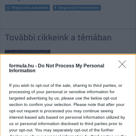
Megosztás e-mailben
Megosztás Facebookon
További cikkeink a témában
formula.hu -
Do Not Process My Personal
Information
Visszatér a MotoGP és az IndyCar: a hétvége
If you wish to opt-out of the sale, sharing to third parties, or
menetrendje
processing of your personal or sensitive information for
targeted advertising by us, please use the below opt-out
section to confirm your selection. Please note that after your
opt-out request is processed you may continue seeing
interest-based ads based on personal information utilized by
us or personal information disclosed to third parties prior to
your opt-out. You may separately opt-out of the further