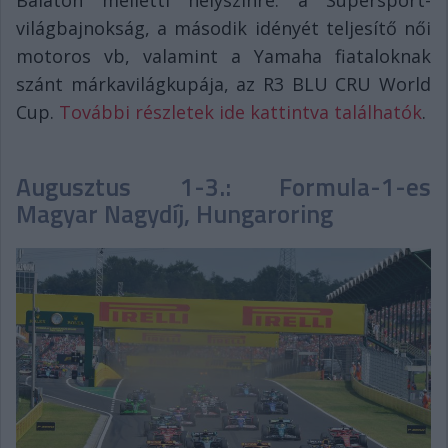
világbajnokság, a második idényét teljesítő női
motoros vb, valamint a Yamaha fiataloknak
szánt márkavilágkupája, az R3 BLU CRU World
Cup.
További részletek ide kattintva találhatók
.
Augusztus 1-3.: Formula-1-es
Magyar Nagydíj, Hungaroring