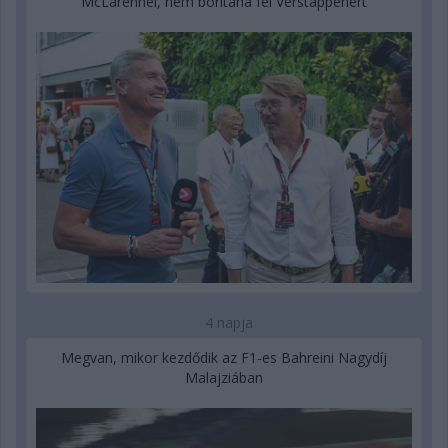
McLarennél, nem borítaná fel Verstappenért
4 napja
Megvan, mikor kezdődik az F1-es Bahreini Nagydíj
Malajziában