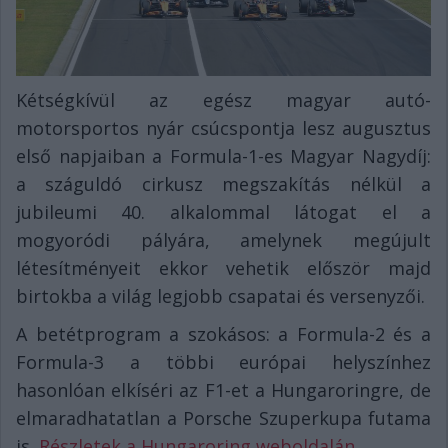
Kétségkívül az egész magyar autó-
motorsportos nyár csúcspontja lesz augusztus
első napjaiban a Formula-1-es Magyar Nagydíj:
a száguldó cirkusz megszakítás nélkül a
jubileumi 40. alkalommal látogat el a
mogyoródi pályára, amelynek megújult
létesítményeit ekkor vehetik először majd
birtokba a világ legjobb csapatai és versenyzői.
A betétprogram a szokásos: a Formula-2 és a
Formula-3 a többi európai helyszínhez
hasonlóan elkíséri az F1-et a Hungaroringre, de
elmaradhatatlan a Porsche Szuperkupa futama
is.
Részletek a Hungaroring weboldalán
.