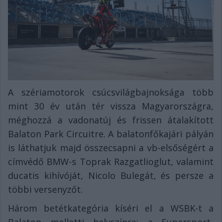
A szériamotorok csúcsvilágbajnoksága több
mint 30 év után tér vissza Magyarországra,
méghozzá a vadonatúj és frissen átalakított
Balaton Park Circuitre. A balatonfőkajári pályán
is láthatjuk majd összecsapni a vb-elsőségért a
címvédő BMW-s Toprak Razgatlioglut, valamint
ducatis kihívóját, Nicolo Bulegát, és persze a
többi versenyzőt.
Három betétkategória kíséri el a WSBK-t a
Balaton melletti helyszínre: a Supersport-