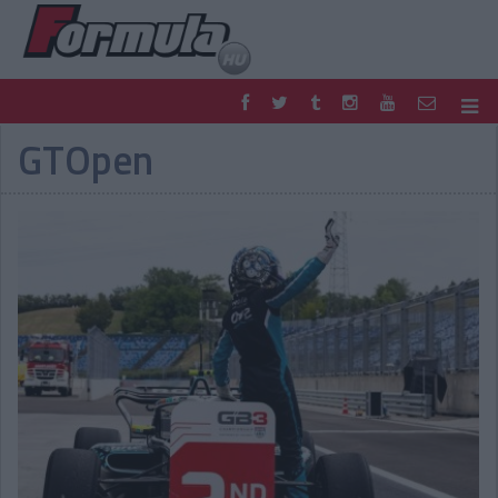
GTOpen
F1
PARC FERMÉ
FORMULA
MOTOR
NEMZETKÖZI
HAZAI
RETRO
EGYÉB
PODCAST
SHOP
LIVE
TIPPJÁTÉK
DIGITÁLIS MAGAZIN
PONTÁLLÁSOK
VERSENYNAPTÁRAK