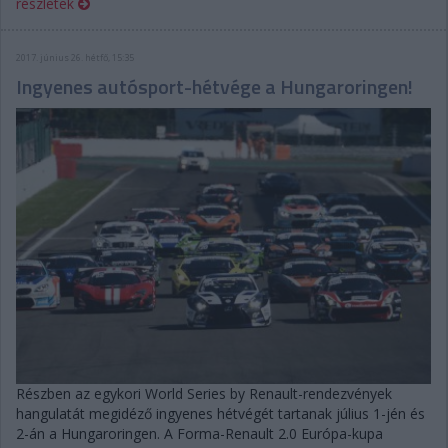
részletek
2017. június 26. hétfő, 15:35
Ingyenes autósport-hétvége a Hungaroringen!
Részben az egykori World Series by Renault-rendezvények
hangulatát megidéző ingyenes hétvégét tartanak július 1-jén és
2-án a Hungaroringen. A Forma-Renault 2.0 Európa-kupa