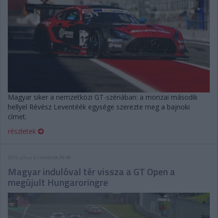
Magyar siker a nemzetközi GT-szériában: a monzai második
hellyel Révész Leventéék egysége szerezte meg a bajnoki
címet.
részletek
2025. július 3. csütörtök, 09:48
Magyar indulóval tér vissza a GT Open a
megújult Hungaroringre