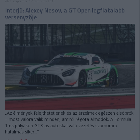
2020. szeptember 17. csütörtök, 08:15
Interjú: Alexey Nesov, a GT Open legfiatalabb
versenyzője
„Az élmények felejthetetlenek és az érzelmek egészen elsöprők
– most valóra válik minden, amiről régóta álmodok. A Formula-
1-es pályákon GT3-as autókkal való vezetés számomra
hatalmas siker...”