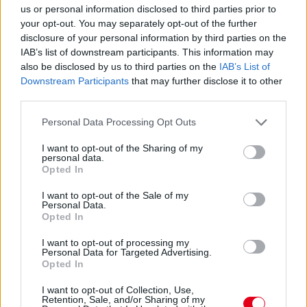
us or personal information disclosed to third parties prior to
your opt-out. You may separately opt-out of the further
1 napja
disclosure of your personal information by third parties on the
„Jó látni, hogy közel az álom” – Camara az F1-es
IAB’s list of downstream participants. This information may
pletykákról
also be disclosed by us to third parties on the
IAB’s List of
Downstream Participants
that may further disclose it to other
third parties.
Please note that this website/app uses one or more Google
Personal Data Processing Opt Outs
services and may gather and store information including but
not limited to your visit or usage behaviour. You may click to
I want to opt-out of the Sharing of my
personal data.
grant or deny consent to Google and its third-party tags to
Opted In
use your data for below specified purposes in below Google
consent section.
I want to opt-out of the Sale of my
Personal Data.
Opted In
I want to opt-out of processing my
Personal Data for Targeted Advertising.
Opted In
1 napja
I want to opt-out of Collection, Use,
Retention, Sale, and/or Sharing of my
MotoGP: Bezzecchi közel egy másodpercet javított a