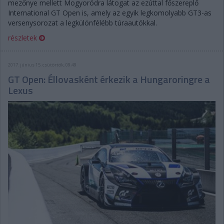
mezőnye mellett Mogyoródra látogat az ezúttal főszereplő
International GT Open is, amely az egyik legkomolyabb GT3-as
versenysorozat a legkülönfélébb túraautókkal.
részletek
2017. június 15. csütörtök, 09:49
GT Open: Éllovasként érkezik a Hungaroringre a
Lexus