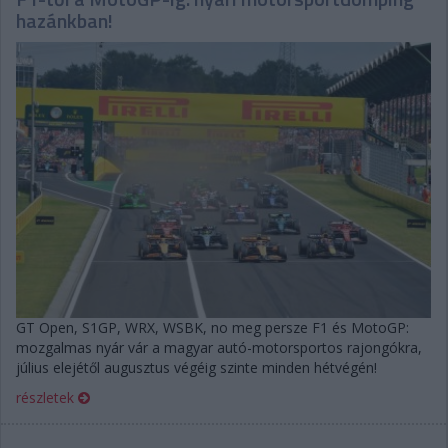
hazánkban!
GT Open, S1GP, WRX, WSBK, no meg persze F1 és MotoGP:
mozgalmas nyár vár a magyar autó-motorsportos rajongókra,
július elejétől augusztus végéig szinte minden hétvégén!
részletek