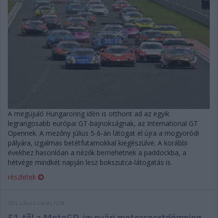
A megújuló Hungaroring idén is otthont ad az egyik
legrangosabb európai GT-bajnokságnak, az International GT
Opennek. A mezőny július 5-6-án látogat el újra a mogyoródi
pályára, izgalmas betétfutamokkal kiegészülve. A korábbi
évekhez hasonlóan a nézők bemehetnek a paddockba, a
hétvége mindkét napján lesz bokszutca-látogatás is.
részletek
2025. július 2. szerda, 12:18
F1-től a MotoGP-ig: nyári motorsportdömping