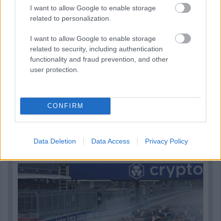
I want to allow Google to enable storage
related to personalization.
I want to allow Google to enable storage
related to security, including authentication
functionality and fraud prevention, and other
user protection.
CONFIRM
1 napja
Óriási bevétel-visszaesést könyvelhetett el az F1 a
Data Deletion
Data Access
Privacy Policy
második negyedévben