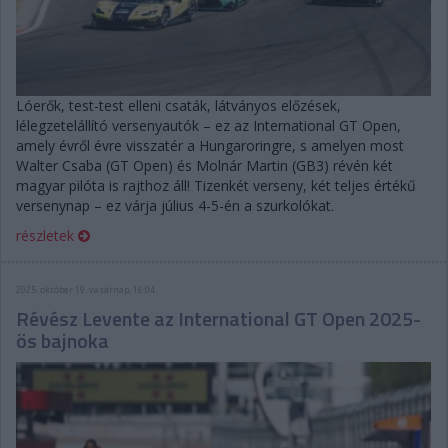
Lóerők, test-test elleni csaták, látványos előzések,
lélegzetelállító versenyautók – ez az International GT Open,
amely évről évre visszatér a Hungaroringre, s amelyen most
Walter Csaba (GT Open) és Molnár Martin (GB3) révén két
magyar pilóta is rajthoz áll! Tizenkét verseny, két teljes értékű
versenynap – ez várja július 4-5-én a szurkolókat.
részletek
2025. október 19. vasárnap, 16:04
Révész Levente az International GT Open 2025-
ös bajnoka