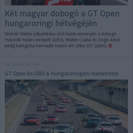
Két magyar dobogó a GT Open
hungaroringi hétvégéjén
Molnár Martin pályafutása első hazai versenyén a dobogó
második fokán ünnepelt (GB3), Walter Csaba és Zsigó Antal
pedig kategória-harmadik helyen ért célba (GT Open).
2026. június 30. kedd, 12:54
GT Open és GB3 a Hungaroringen: menetrend