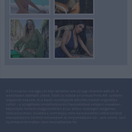
A Formula.hu szöveges és képi tartalma szerzői jogi védelem alatt áll. A
weboldalon található cikkek, fotók és videók a Formula Press Kft. szellemi
tulajdonát képezik, és a kiadó vezetőjének előzetes írásbeli engedélye
nélkül – a szolgáltatás rendeltetésszerű használatával velejáró olvasáson,
képernyőn történő megjelenítésen és az ehhez szükséges ideiglenes
többszörözésen, továbbá a személyes, nem-kereskedelmi célból történő
merevlemezre történő lementésen és kinyomtatáson túl - sem online, sem
nyomtatott formában nem használhatóak fel.