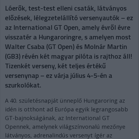
Lóerők, test-test elleni csaták, látványos
előzések, lélegzetelállító versenyautók – ez
az International GT Open, amely évről évre
visszatér a Hungaroringre, s amelyen most
Walter Csaba (GT Open) és Molnár Martin
(GB3) révén két magyar pilóta is rajthoz áll!
Tizenkét verseny, két teljes értékű
versenynap – ez várja július 4-5-én a
szurkolókat.
A 40. születésnapját ünneplő Hungaroring az
idén is otthont ad Európa egyik legrangosabb
GT-bajnokságának, az International GT
Opennek, amelynek világszínvonalú mezőnye
látványos, adrenalindús versenyt ígér az