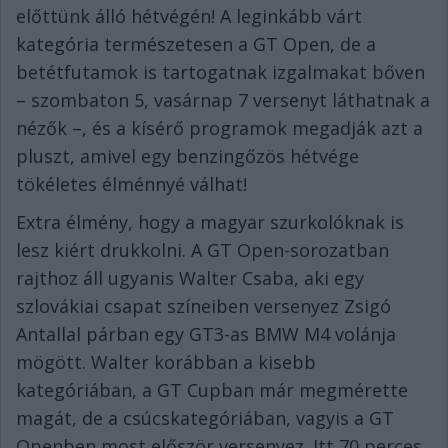
előttünk álló hétvégén! A leginkább várt
kategória természetesen a GT Open, de a
betétfutamok is tartogatnak izgalmakat bőven
– szombaton 5, vasárnap 7 versenyt láthatnak a
nézők –, és a kísérő programok megadják azt a
pluszt, amivel egy benzingőzös hétvége
tökéletes élménnyé válhat!
Extra élmény, hogy a magyar szurkolóknak is
lesz kiért drukkolni. A GT Open-sorozatban
rajthoz áll ugyanis Walter Csaba, aki egy
szlovákiai csapat színeiben versenyez Zsigó
Antallal párban egy GT3-as BMW M4 volánja
mögött. Walter korábban a kisebb
kategóriában, a GT Cupban már megmérette
magát, de a csúcskategóriában, vagyis a GT
Openben most először versenyez. Itt 70 perces