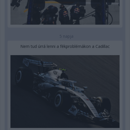
5 napja
Nem tud úrrá lenni a fékproblémákon a Cadillac