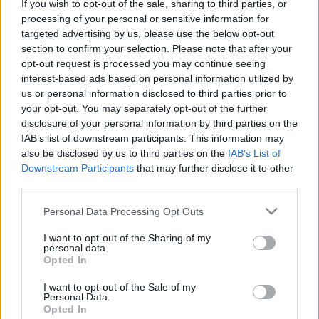
If you wish to opt-out of the sale, sharing to third parties, or
processing of your personal or sensitive information for
targeted advertising by us, please use the below opt-out
Hallgasd meg a Formula Podcast
section to confirm your selection. Please note that after your
legfrissebb adását!
opt-out request is processed you may continue seeing
interest-based ads based on personal information utilized by
us or personal information disclosed to third parties prior to
your opt-out. You may separately opt-out of the further
disclosure of your personal information by third parties on the
IAB’s list of downstream participants. This information may
also be disclosed by us to third parties on the
IAB’s List of
Downstream Participants
that may further disclose it to other
third parties.
Please note that this website/app uses one or more Google
Personal Data Processing Opt Outs
services and may gather and store information including but
not limited to your visit or usage behaviour. You may click to
I want to opt-out of the Sharing of my
personal data.
grant or deny consent to Google and its third-party tags to
Opted In
use your data for below specified purposes in below Google
consent section.
I want to opt-out of the Sale of my
Personal Data.
Opted In