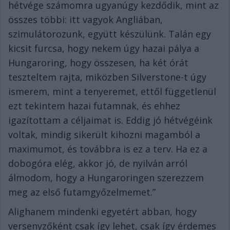
hétvége számomra ugyanúgy kezdődik, mint az
összes többi: itt vagyok Angliában,
szimulátorozunk, együtt készülünk. Talán egy
kicsit furcsa, hogy nekem úgy hazai pálya a
Hungaroring, hogy összesen, ha két órát
teszteltem rajta, miközben Silverstone-t úgy
ismerem, mint a tenyeremet, ettől függetlenül
ezt tekintem hazai futamnak, és ehhez
igazítottam a céljaimat is. Eddig jó hétvégéink
voltak, mindig sikerült kihozni magamból a
maximumot, és továbbra is ez a terv. Ha ez a
dobogóra elég, akkor jó, de nyilván arról
álmodom, hogy a Hungaroringen szerezzem
meg az első futamgyőzelmemet.”
Alighanem mindenki egyetért abban, hogy
versenyzőként csak így lehet, csak így érdemes