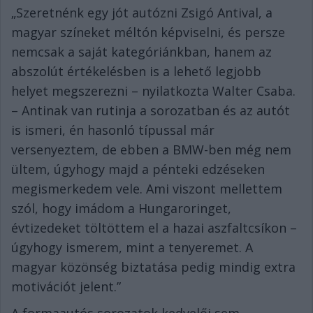
„Szeretnénk egy jót autózni Zsigó Antival, a
magyar színeket méltón képviselni, és persze
nemcsak a saját kategóriánkban, hanem az
abszolút értékelésben is a lehető legjobb
helyet megszerezni – nyilatkozta Walter Csaba.
– Antinak van rutinja a sorozatban és az autót
is ismeri, én hasonló típussal már
versenyeztem, de ebben a BMW-ben még nem
ültem, úgyhogy majd a pénteki edzéseken
megismerkedem vele. Ami viszont mellettem
szól, hogy imádom a Hungaroringet,
évtizedeket töltöttem el a hazai aszfaltcsíkon –
úgyhogy ismerem, mint a tenyeremet. A
magyar közönség biztatása pedig mindig extra
motivációt jelent.”