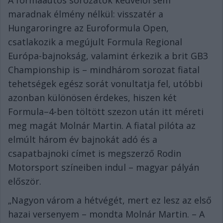
A formaautós sorozatok kedvelői sem
maradnak élmény nélkül: visszatér a
Hungaroringre az Euroformula Open,
csatlakozik a megújult Formula Regional
Európa-bajnokság, valamint érkezik a brit GB3
Championship is – mindhárom sorozat fiatal
tehetségek egész sorát vonultatja fel, utóbbi
azonban különösen érdekes, hiszen két
Formula–4-ben töltött szezon után itt méreti
meg magát Molnár Martin. A fiatal pilóta az
elmúlt három év bajnokát adó és a
csapatbajnoki címet is megszerző Rodin
Motorsport színeiben indul – magyar pályán
először.
„Nagyon várom a hétvégét, mert ez lesz az első
hazai versenyem – mondta Molnár Martin. – A