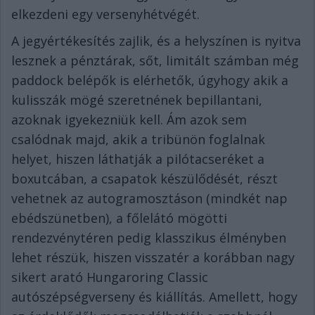
elkezdeni egy versenyhétvégét.
A jegyértékesítés zajlik, és a helyszínen is nyitva
lesznek a pénztárak, sőt, limitált számban még
paddock belépők is elérhetők, úgyhogy akik a
kulisszák mögé szeretnének bepillantani,
azoknak igyekezniük kell. Ám azok sem
csalódnak majd, akik a tribünön foglalnak
helyet, hiszen láthatják a pilótacseréket a
boxutcában, a csapatok készülődését, részt
vehetnek az autogramosztáson (mindkét nap
ebédszünetben), a főlelátó mögötti
rendezvénytéren pedig klasszikus élményben
lehet részük, hiszen visszatér a korábban nagy
sikert arató Hungaroring Classic
autószépségverseny és kiállítás. Amellett, hogy