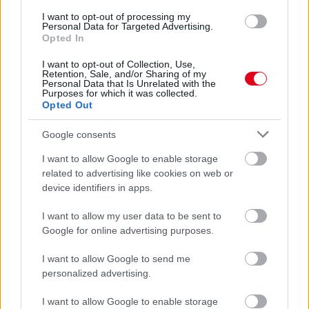
I want to opt-out of processing my
Personal Data for Targeted Advertising.
Opted In
Kövess minket a Facebookon
I want to opt-out of Collection, Use,
Retention, Sale, and/or Sharing of my
Personal Data that Is Unrelated with the
Purposes for which it was collected.
Opted Out
Parc Fermé
Google consents
I want to allow Google to enable storage
11 órája
related to advertising like cookies on web or
Az F1-es Német Nagydíj „mindenképpen megvalósul”
device identifiers in apps.
Domenicali szerint
I want to allow my user data to be sent to
Google for online advertising purposes.
I want to allow Google to send me
personalized advertising.
I want to allow Google to enable storage