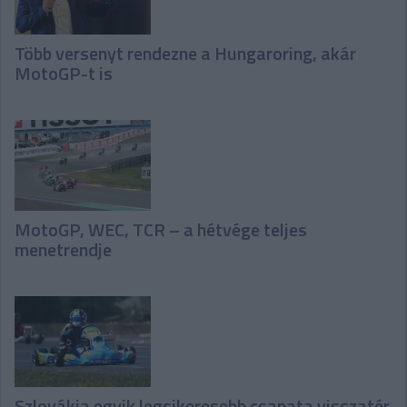
Több versenyt rendezne a Hungaroring, akár
MotoGP-t is
MotoGP, WEC, TCR – a hétvége teljes
menetrendje
Szlovákia egyik legsikeresebb csapata visszatér