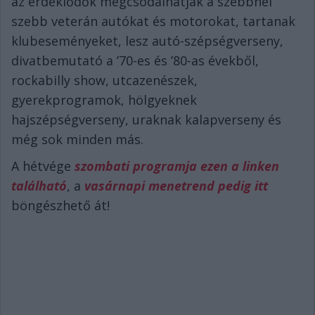
az érdeklődők megcsodálhatják a szebbnél
szebb veterán autókat és motorokat, tartanak
klubeseményeket, lesz autó-szépségverseny,
divatbemutató a ’70-es és ’80-as évekből,
rockabilly show, utcazenészek,
gyerekprogramok, hölgyeknek
hajszépségverseny, uraknak kalapverseny és
még sok minden más.
A hétvége
szombati programja ezen a linken
található
, a
vasárnapi menetrend pedig itt
böngészhető át!