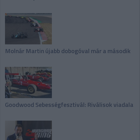
Molnár Martin újabb dobogóval már a második
Goodwood Sebességfesztivál: Riválisok viadala