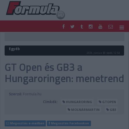
F1
PARC FERMÉ
FORMULA
MOTOR
Egyéb
NEMZETKÖZI
HAZAI
2026. június 30. kedd, 12:54
RETRO
EGYÉB
GT Open és GB3 a
PODCAST
SHOP
Hungaroringen: menetrend
LIVE
TIPPJÁTÉK
DIGITÁLIS MAGAZIN
PONTÁLLÁSOK
VERSENYNAPTÁRAK
Szerző:
Formula.hu
Címkék:
HUNGARORING
GTOPEN
MOLNÁRMARTIN
GB3
Megosztás e-mailben
Megosztás Facebookon