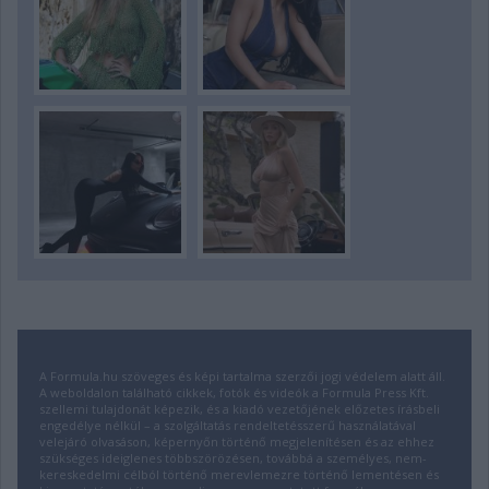
A Formula.hu szöveges és képi tartalma szerzői jogi védelem alatt áll.
A weboldalon található cikkek, fotók és videók a Formula Press Kft.
szellemi tulajdonát képezik, és a kiadó vezetőjének előzetes írásbeli
engedélye nélkül – a szolgáltatás rendeltetésszerű használatával
velejáró olvasáson, képernyőn történő megjelenítésen és az ehhez
szükséges ideiglenes többszörözésen, továbbá a személyes, nem-
kereskedelmi célból történő merevlemezre történő lementésen és