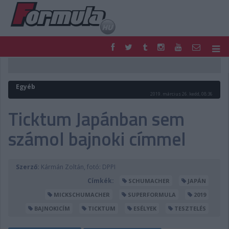
F1
PARC FERMÉ
FORMULA
MOTOR
Egyéb
NEMZETKÖZI
HAZAI
2019. március 26. kedd, 08:36
RETRO
EGYÉB
Ticktum Japánban sem
PODCAST
SHOP
számol bajnoki címmel
LIVE
TIPPJÁTÉK
DIGITÁLIS MAGAZIN
PONTÁLLÁSOK
VERSENYNAPTÁRAK
Szerző:
Kármán Zoltán, fotó: DPPI
Címkék:
SCHUMACHER
JAPÁN
MICKSCHUMACHER
SUPERFORMULA
2019
BAJNOKICÍM
TICKTUM
ESÉLYEK
TESZTELÉS