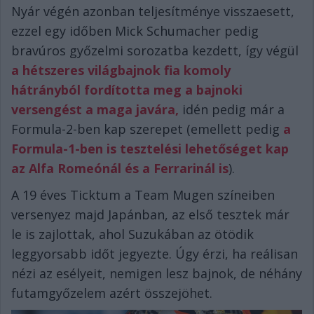
Nyár végén azonban teljesítménye visszaesett,
ezzel egy időben Mick Schumacher pedig
bravúros győzelmi sorozatba kezdett, így végül
a hétszeres világbajnok fia komoly
hátrányból fordította meg a bajnoki
versengést a maga javára,
idén pedig már a
Formula-2-ben kap szerepet (emellett pedig
a
Formula-1-ben is tesztelési lehetőséget kap
az Alfa Romeónál és a Ferrarinál is
).
A 19 éves Ticktum a Team Mugen színeiben
versenyez majd Japánban, az első tesztek már
le is zajlottak, ahol Suzukában az ötödik
leggyorsabb időt jegyezte. Úgy érzi, ha reálisan
nézi az esélyeit, nemigen lesz bajnok, de néhány
futamgyőzelem azért összejöhet.