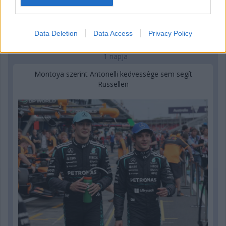
Data Deletion
Data Access
Privacy Policy
1 napja
Montoya szerint Antonelli kedvessége sem segít
Russellen