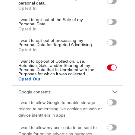
personal data.
grant or deny consent to Google and its third-party tags to
Opted In
use your data for below specified purposes in below Google
consent section.
I want to opt-out of the Sale of my
Personal Data.
Opted In
I want to opt-out of processing my
Personal Data for Targeted Advertising.
Opted In
I want to opt-out of Collection, Use,
Retention, Sale, and/or Sharing of my
7 órája
Personal Data that Is Unrelated with the
Purposes for which it was collected.
Opted Out
Óriási bevétel-visszaesést könyvelhetett el az F1 a
második negyedévben
Google consents
I want to allow Google to enable storage
related to advertising like cookies on web or
device identifiers in apps.
I want to allow my user data to be sent to
Google for online advertising purposes.