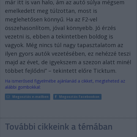
már itt is van halo, ám az autó súlya mégsem
emelkedett meg túlzottan, most is
meglehetősen könnyű. Ha az F2-vel
összehasonlítom, jóval könnyebb. Jó érzés
vezetni is, ebben a tekintetben boldog is
vagyok. Még nincs túl nagy tapasztalatom az
ilyen gyors autók vezetésében, ez nehézzé teszi
majd az évet, de igyekszem a szezon alatt minél
többet fejlődni” – tekintett előre Ticktum.
Ha ismerőseid figyelmébe ajánlanád a cikket, megteheted az
alábbi gombokkal:
Megosztás e-mailben
Megosztás Facebookon
További cikkeink a témában