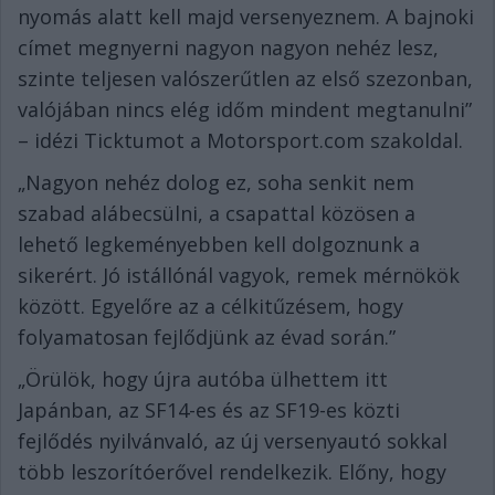
nyomás alatt kell majd versenyeznem. A bajnoki
címet megnyerni nagyon nagyon nehéz lesz,
szinte teljesen valószerűtlen az első szezonban,
valójában nincs elég időm mindent megtanulni”
– idézi Ticktumot a Motorsport.com szakoldal.
„Nagyon nehéz dolog ez, soha senkit nem
szabad alábecsülni, a csapattal közösen a
lehető legkeményebben kell dolgoznunk a
sikerért. Jó istállónál vagyok, remek mérnökök
között. Egyelőre az a célkitűzésem, hogy
folyamatosan fejlődjünk az évad során.”
„Örülök, hogy újra autóba ülhettem itt
Japánban, az SF14-es és az SF19-es közti
fejlődés nyilvánvaló, az új versenyautó sokkal
több leszorítóerővel rendelkezik. Előny, hogy