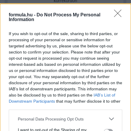
körrekordon
formula.hu -
Do Not Process My Personal
Information
If you wish to opt-out of the sale, sharing to third parties, or
processing of your personal or sensitive information for
targeted advertising by us, please use the below opt-out
section to confirm your selection. Please note that after your
opt-out request is processed you may continue seeing
interest-based ads based on personal information utilized by
us or personal information disclosed to third parties prior to
your opt-out. You may separately opt-out of the further
disclosure of your personal information by third parties on the
3 órája
IAB’s list of downstream participants. This information may
also be disclosed by us to third parties on the
IAB’s List of
Sajtó: Az Aston Martintól érkezik Lambiase utódja a Red
Downstream Participants
that may further disclose it to other
Bullhoz?
third parties.
Please note that this website/app uses one or more Google
Personal Data Processing Opt Outs
services and may gather and store information including but
not limited to your visit or usage behaviour. You may click to
I want to opt-out of the Sharing of my