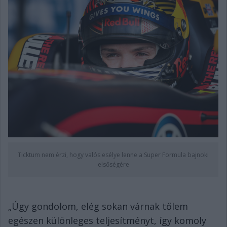
Ticktum nem érzi, hogy valós esélye lenne a Super Formula bajnoki
elsőségére
„Úgy gondolom, elég sokan várnak tőlem
egészen különleges teljesítményt, így komoly