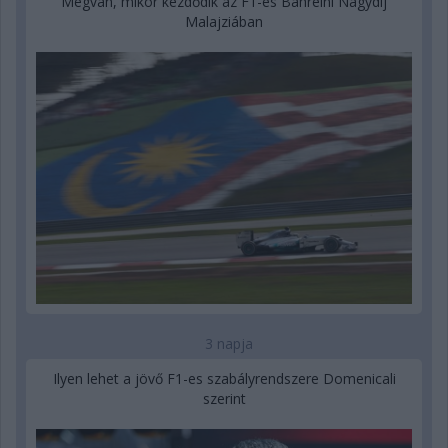
Megvan, mikor kezdődik az F1-es Bahreini Nagydíj
Malajziában
3 napja
Ilyen lehet a jövő F1-es szabályrendszere Domenicali
szerint