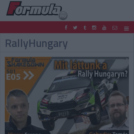
RallyHungary
F1
PARC FERMÉ
FORMULA
MOTOR
NEMZETKÖZI
HAZAI
RETRO
EGYÉB
PODCAST
SHOP
LIVE
TIPPJÁTÉK
DIGITÁLIS MAGAZIN
PONTÁLLÁSOK
VERSENYNAPTÁRAK