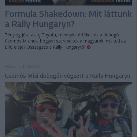
Formula Shakedown: Mit láttunk
a Rally Hungaryn?
Tényleg jó-e az új Toyota, mennyire értékes ez a dobogó
Csomós Mixinek, hogyan szerepeltek a magyarok, mit tud az
ERC eleje? Összegzés a Rally Hungaryről.
2024. április 15. hétfő, 08:04
Csomós Mixi dobogón végzett a Rally Hungaryn