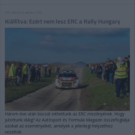
2022. február 4. péntek, 17:02
Kiállítva: Ezért nem lesz ERC a Rally Hungary
Három éve után búcsút inthettünk az ERC mezőnyének. Hogy
jutottunk idáig? Az Autósport és Formula Magazin összefoglalja
azokat az eseményeket, amelyek a jelenlegi helyzethez
vezettek.