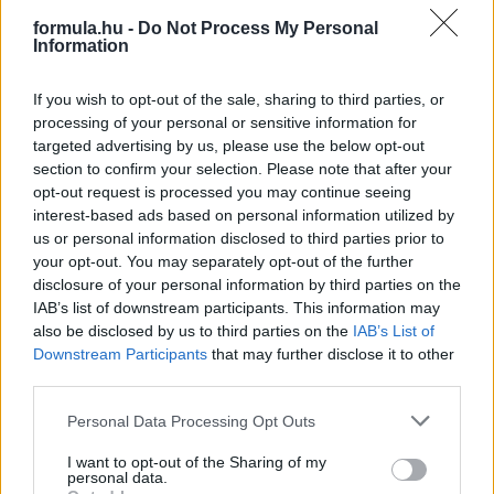
megrendezése - az MNASZ elnöke szerint december 15-én
formula.hu -
Do Not Process My Personal
véglegesítik csak a versenynaptárat.
Information
részletek
If you wish to opt-out of the sale, sharing to third parties, or
processing of your personal or sensitive information for
2021. október 29. péntek, 16:36
targeted advertising by us, please use the below opt-out
Kritikák kereszttüzében a Rally Hungary – a
section to confirm your selection. Please note that after your
rendező válaszol
opt-out request is processed you may continue seeing
interest-based ads based on personal information utilized by
us or personal information disclosed to third parties prior to
your opt-out. You may separately opt-out of the further
disclosure of your personal information by third parties on the
IAB’s list of downstream participants. This information may
also be disclosed by us to third parties on the
IAB’s List of
Downstream Participants
that may further disclose it to other
third parties.
Please note that this website/app uses one or more Google
Personal Data Processing Opt Outs
services and may gather and store information including but
not limited to your visit or usage behaviour. You may click to
I want to opt-out of the Sharing of my
personal data.
grant or deny consent to Google and its third-party tags to