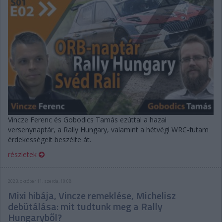
Vincze Ferenc és Gobodics Tamás ezúttal a hazai
versenynaptár, a Rally Hungary, valamint a hétvégi WRC-futam
érdekességeit beszélte át.
részletek
2023. október 11. szerda, 10:08
Mixi hibája, Vincze remeklése, Michelisz
debütálása: mit tudtunk meg a Rally
Hungaryből?