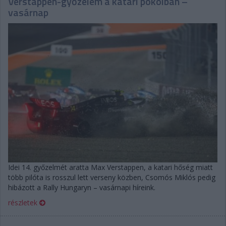
Verstappen-győzelem a katari pokolban –
vasárnap
Idei 14. győzelmét aratta Max Verstappen, a katari hőség miatt
több pilóta is rosszul lett verseny közben, Csomós Miklós pedig
hibázott a Rally Hungaryn – vasárnapi híreink.
részletek