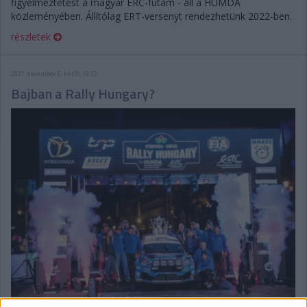
figyelmeztetést a magyar ERC-futam - áll a HUMDA
közleményében. Állítólag ERT-versenyt rendezhetünk 2022-ben.
részletek
2021. december 6. hétfő, 16:12
Bajban a Rally Hungary?
A hírek szerint veszélybe került a magyar ERC-futam 2022-es