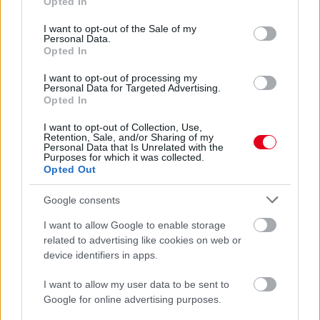
Opted In
use your data for below specified purposes in below Google
A magyar ralisport ünnepének szánták a már harmadik
consent section.
I want to opt-out of the Sale of my
alkalommal megrendezésre kerülő Rally Hungaryt, ám sokan
Personal Data.
tértek haza a futamról rossz szájízzel – nézők és versenyzők
Opted In
egyaránt. De mi is ennek az oka?
I want to opt-out of processing my
részletek
Personal Data for Targeted Advertising.
Opted In
előző hírek
következő hírek
I want to opt-out of Collection, Use,
Retention, Sale, and/or Sharing of my
Personal Data that Is Unrelated with the
Purposes for which it was collected.
Opted Out
Hallgasd meg a Formula Podcast
legfrissebb adását!
Google consents
I want to allow Google to enable storage
related to advertising like cookies on web or
device identifiers in apps.
Kövess minket a Facebookon
I want to allow my user data to be sent to
Google for online advertising purposes.