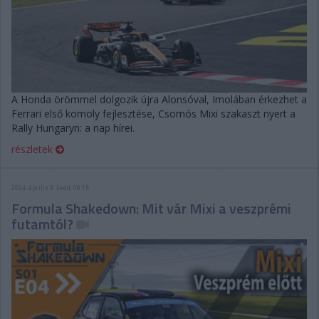
A Honda örömmel dolgozik újra Alonsóval, Imolában érkezhet a
Ferrari első komoly fejlesztése, Csomós Mixi szakaszt nyert a
Rally Hungaryn: a nap hírei.
részletek
2024. április 9. kedd, 09:15
Formula Shakedown: Mit vár Mixi a veszprémi
futamtól?