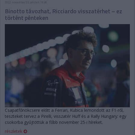
2022. november 25. péntek, 19:46
Binotto távozhat, Ricciardo visszatérhet – ez
történt pénteken
Csapatfőnökcsere előtt a Ferrari, Kubica lemondott az F1-ről,
teszteket tervez a Pirelli, visszatér Huff és a Rally Hungary: egy
csokorba gyűjtöttük a főbb november 25-i híreket.
részletek