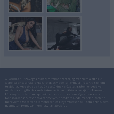
A Formula.hu szöveges és képi tartalma szerzői jogi védelem alatt áll. A
weboldalon található cikkek, fotók és videók a Formula Press Kft. szellemi
tulajdonát képezik, és a kiadó vezetőjének előzetes írásbeli engedélye
nélkül – a szolgáltatás rendeltetésszerű használatával velejáró olvasáson,
képernyőn történő megjelenítésen és az ehhez szükséges ideiglenes
többszörözésen, továbbá a személyes, nem-kereskedelmi célból történő
merevlemezre történő lementésen és kinyomtatáson túl - sem online, sem
nyomtatott formában nem használhatóak fel.