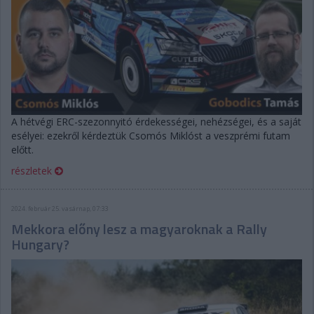
A hétvégi ERC-szezonnyitó érdekességei, nehézségei, és a saját
esélyei: ezekről kérdeztük Csomós Miklóst a veszprémi futam
előtt.
részletek
2024. február 25. vasárnap, 07:33
Mekkora előny lesz a magyaroknak a Rally
Hungary?