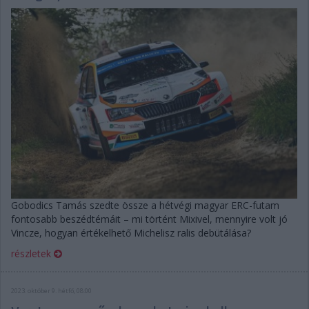
Gobodics Tamás szedte össze a hétvégi magyar ERC-futam
fontosabb beszédtémáit – mi történt Mixivel, mennyire volt jó
Vincze, hogyan értékelhető Michelisz ralis debütálása?
részletek
2023. október 9. hétfő, 08:00