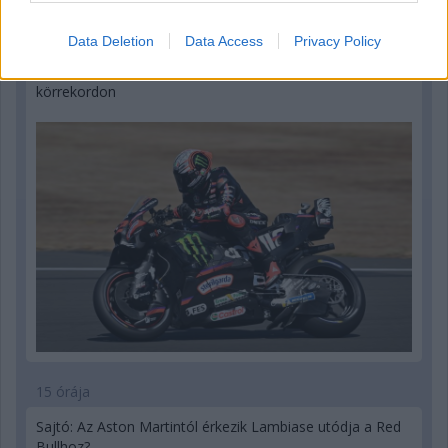
15 órája
Data Deletion
Data Access
Privacy Policy
MotoGP: Bezzecchi közel egy másodpercet javított a
körrekordon
15 órája
Sajtó: Az Aston Martintól érkezik Lambiase utódja a Red
Bullhoz?