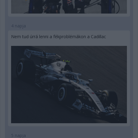
4 napja
Nem tud úrrá lenni a fékproblémákon a Cadillac
5 napja