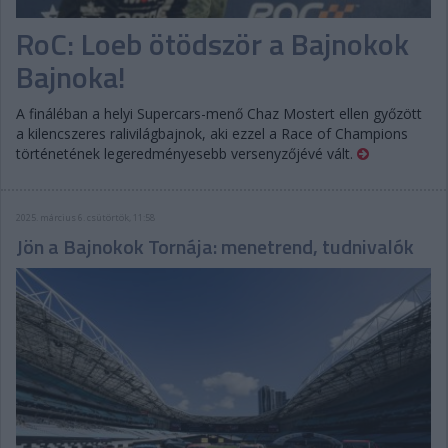
RoC: Loeb ötödször a Bajnokok
Bajnoka!
A fináléban a helyi Supercars-menő Chaz Mostert ellen győzött
a kilencszeres ralivilágbajnok, aki ezzel a Race of Champions
történetének legeredményesebb versenyzőjévé vált.
2025. március 6. csütörtök, 11:58
Jön a Bajnokok Tornája: menetrend, tudnivalók