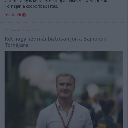
virtuális világ is képviselteti magát: elkészült a Bajnokok
Tornáján a csoportbeosztás.
részletek
2018. október 30. kedd, 18:27
Két nagy név már biztosan jön a Bajnokok
Tornájára