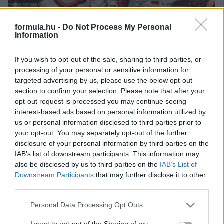
A parádézó Juan Pablo Montoya vezetésével egészen a döntőig
formula.hu -
Do Not Process My Personal
menetelt Latin-Amerika, de végül Rene Rast és Timo Bernhard
Information
révén a németek értek révbe a Bajnokok Tornájának
csapatversenyén.
If you wish to opt-out of the sale, sharing to third parties, or
részletek
processing of your personal or sensitive information for
targeted advertising by us, please use the below opt-out
section to confirm your selection. Please note that after your
2017. július 21. péntek, 19:04
opt-out request is processed you may continue seeing
Már a Bajnokok Tornáját is lehet játszani
interest-based ads based on personal information utilized by
us or personal information disclosed to third parties prior to
your opt-out. You may separately opt-out of the further
disclosure of your personal information by third parties on the
IAB’s list of downstream participants. This information may
also be disclosed by us to third parties on the
IAB’s List of
Downstream Participants
that may further disclose it to other
third parties.
Please note that this website/app uses one or more Google
Personal Data Processing Opt Outs
services and may gather and store information including but
not limited to your visit or usage behaviour. You may click to
I want to opt-out of the Sharing of my