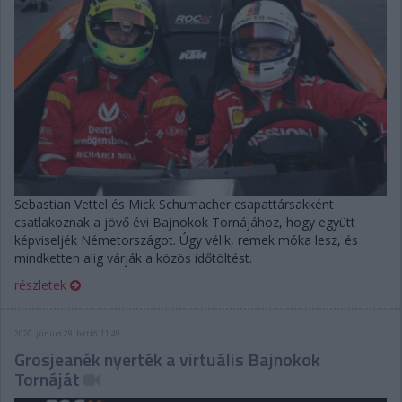
Sebastian Vettel és Mick Schumacher csapattársakként
csatlakoznak a jövő évi Bajnokok Tornájához, hogy együtt
képviseljék Németországot. Úgy vélik, remek móka lesz, és
mindketten alig várják a közös időtöltést.
részletek
2020. június 29. hétfő, 11:49
Grosjeanék nyerték a virtuális Bajnokok
Tornáját