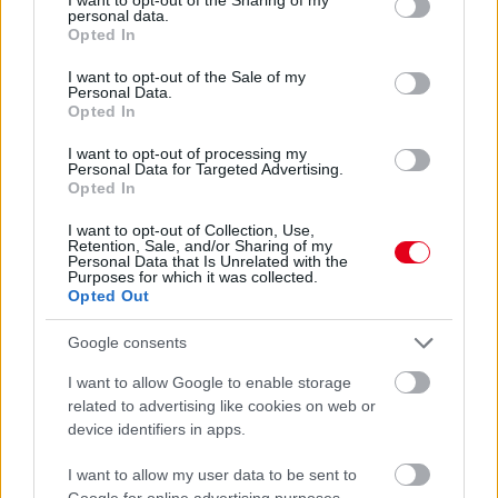
personal data.
grant or deny consent to Google and its third-party tags to
Opted In
use your data for below specified purposes in below Google
consent section.
I want to opt-out of the Sale of my
Mobilra készült el a népszerű szezon végi autóverseny, a Race
Personal Data.
of Champions játékváltozata. Több korábbi pályán, számos a
Opted In
valóságban is használt autóval és különféle játékmódokkal
I want to opt-out of processing my
kísérletezhetünk.
Personal Data for Targeted Advertising.
részletek
Opted In
I want to opt-out of Collection, Use,
Retention, Sale, and/or Sharing of my
előző hírek
következő hírek
Personal Data that Is Unrelated with the
Purposes for which it was collected.
Opted Out
Hallgasd meg a Formula Podcast
Google consents
legfrissebb adását!
I want to allow Google to enable storage
related to advertising like cookies on web or
device identifiers in apps.
I want to allow my user data to be sent to
Kövess minket a Facebookon
Google for online advertising purposes.