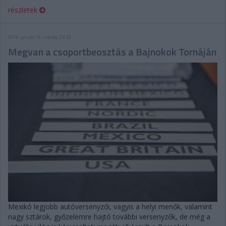
részletek
2019. január 16. szerda, 23:33
Megvan a csoportbeosztás a Bajnokok Tornáján
Mexikó legjobb autóversenyzői, vagyis a helyi menők, valamint
nagy sztárok, győzelemre hajtó további versenyzők, de még a