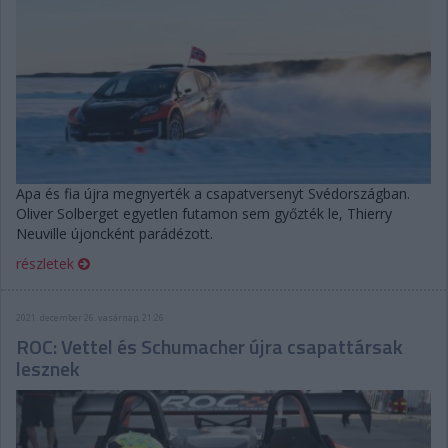
Apa és fia újra megnyerték a csapatversenyt Svédországban.
Oliver Solberget egyetlen futamon sem győzték le, Thierry
Neuville újoncként parádézott.
részletek
2021. december 26. vasárnap, 21:26
ROC: Vettel és Schumacher újra csapattársak
lesznek