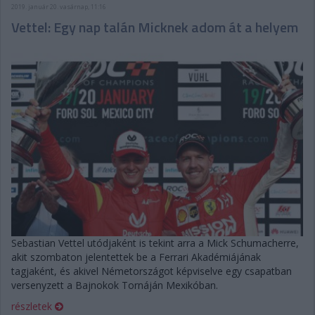
2019. január 20. vasárnap, 11:16
Vettel: Egy nap talán Micknek adom át a helyem
Sebastian Vettel utódjaként is tekint arra a Mick Schumacherre,
akit szombaton jelentettek be a Ferrari Akadémiájának
tagjaként, és akivel Németországot képviselve egy csapatban
versenyzett a Bajnokok Tornáján Mexikóban.
részletek