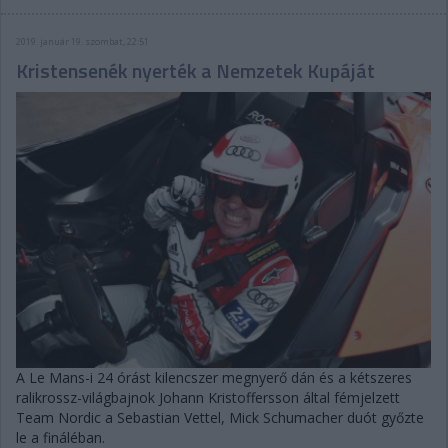
2019. január 19. szombat, 22:51
Kristensenék nyerték a Nemzetek Kupáját
A Le Mans-i 24 órást kilencszer megnyerő dán és a kétszeres
ralikrossz-világbajnok Johann Kristoffersson által fémjelzett
Team Nordic a Sebastian Vettel, Mick Schumacher duót győzte
le a fináléban.