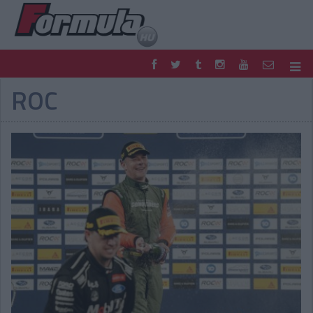
ROC
F1
PARC FERMÉ
FORMULA
MOTOR
NEMZETKÖZI
HAZAI
RETRO
EGYÉB
PODCAST
SHOP
LIVE
TIPPJÁTÉK
DIGITÁLIS MAGAZIN
PONTÁLLÁSOK
VERSENYNAPTÁRAK