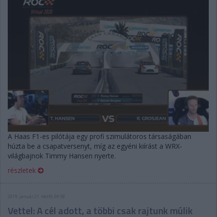
A Haas F1-es pilótája egy profi szimulátoros társaságában
húzta be a csapatversenyt, míg az egyéni kiírást a WRX-
világbajnok Timmy Hansen nyerte.
részletek
2019. január 21. hétfő, 09:59
Vettel: A cél adott, a többi csak rajtunk múlik