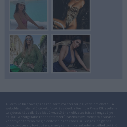
A Formula.hu szöveges és képi tartalma szerzői jogi védelem alatt áll. A
weboldalon található cikkek, fotók és videók a Formula Press Kft. szellemi
tulajdonát képezik, és a kiadó vezetőjének előzetes írásbeli engedélye
nélkül – a szolgáltatás rendeltetésszerű használatával velejáró olvasáson,
képernyőn történő megjelenítésen és az ehhez szükséges ideiglenes
többszörözésen, továbbá a személyes, nem-kereskedelmi célból történő