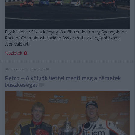
Egy héttel az F1-es idénynyitó előtt rendezik meg Sydney-ben a
Race of Championst: röviden összeszedtük a legfontosabb
tudnivalókat.
részletek
2023. december 16. szombat, 07:10
Retro – A kölyök Vettel menti meg a németek
büszkeségét