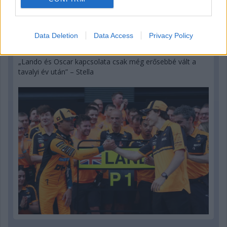
Data Deletion
Data Access
Privacy Policy
4 órája
„Lando és Oscar kapcsolata csak még erősebbé vált a
tavalyi év után” – Stella