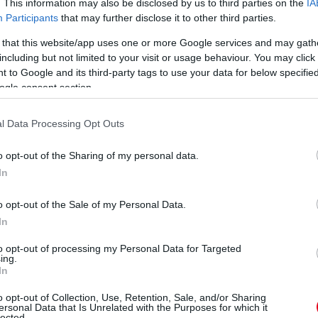
. This information may also be disclosed by us to third parties on the
IA
Participants
that may further disclose it to other third parties.
 that this website/app uses one or more Google services and may gath
including but not limited to your visit or usage behaviour. You may click 
 to Google and its third-party tags to use your data for below specifi
ogle consent section.
l Data Processing Opt Outs
o opt-out of the Sharing of my personal data.
In
o opt-out of the Sale of my Personal Data.
In
to opt-out of processing my Personal Data for Targeted
ing.
In
o opt-out of Collection, Use, Retention, Sale, and/or Sharing
ersonal Data that Is Unrelated with the Purposes for which it
lected.