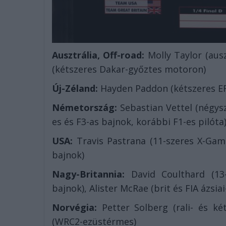
Ausztrália, Off-road:
Molly Taylor (ausz
(kétszeres Dakar-győztes motoron)
Új-Zéland:
Hayden Paddon (kétszeres ER
Németország:
Sebastian Vettel (négysz
es és F3-as bajnok, korábbi F1-es pilóta
USA:
Travis Pastrana (11-szeres X-Gam
bajnok)
Nagy-Britannia:
David Coulthard (13-
bajnok), Alister McRae (brit és FIA ázsia
Norvégia:
Petter Solberg (rali- és két
(WRC2-ezüstérmes)