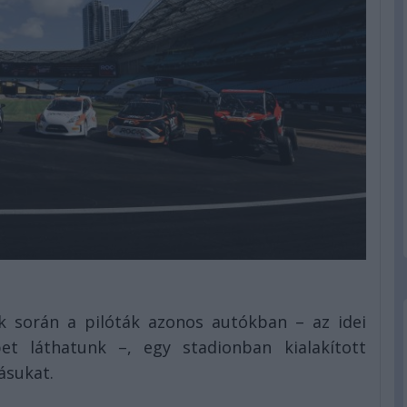
ok során a pilóták azonos autókban – az idei
pet láthatunk –, egy stadionban kialakított
ásukat.