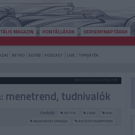
ITÁLIS MAGAZIN
PONTÁLLÁSOK
VERSENYNAPTÁRAK
AZAI
RETRO
EGYÉB
PODCAST
LIVE
TIPPJÁTÉK
2025. március 6. csütörtök, 11:58
a: menetrend, tudnivalók
Címkék:
VETTEL
LOEB
ROC
BAJNOKOKTORNÁJA
RACEOFCHAMPIONS