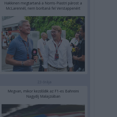
Hakkinen megtartaná a Norris-Piastri párost a
McLarennél, nem borítaná fel Verstappenért
23 órája
Megvan, mikor kezdődik az F1-es Bahreini
Nagydíj Malajziában