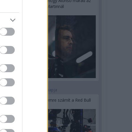
Newey biztos benne, hogy Alonso marad az
Aston Martinnál
2 napja
Lassuló fejlesztési ütemre számít a Red Bull