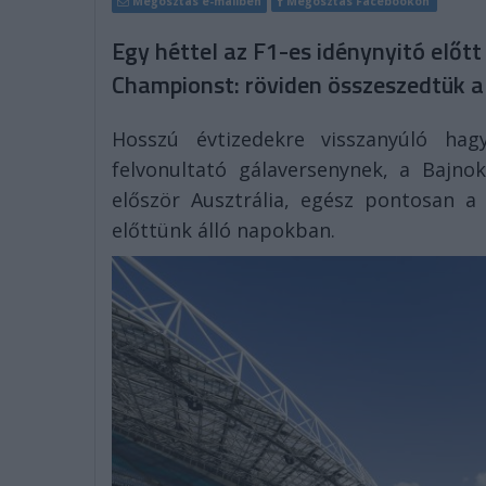
Megosztás e-mailben
Megosztás Facebookon
Egy héttel az F1-es idénynyitó előt
Championst: röviden összeszedtük a
Hosszú évtizedekre visszanyúló ha
felvonultató gálaversenynek, a Bajn
először Ausztrália, egész pontosan a
előttünk álló napokban.