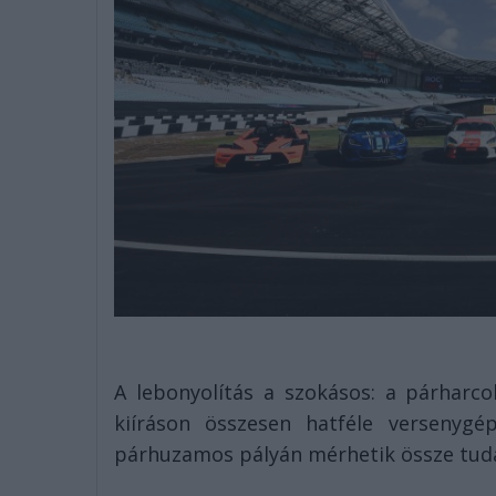
A lebonyolítás a szokásos: a párharc
kiíráson összesen hatféle versenygé
párhuzamos pályán mérhetik össze tud