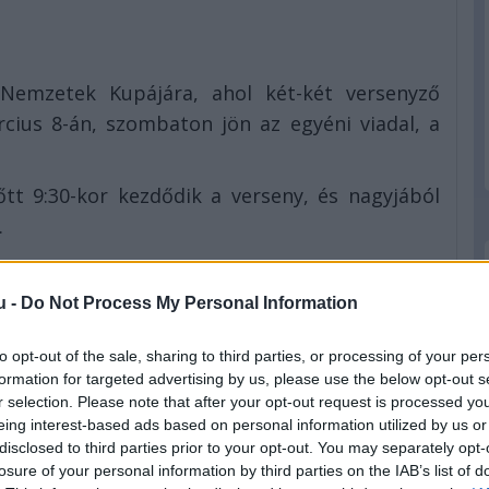
Nemzetek Kupájára, ahol két-két versenyző
rcius 8-án, szombaton jön az egyéni viadal, a
tt 9:30-kor kezdődik a verseny, és nagyjából
.
u -
Do Not Process My Personal Information
to opt-out of the sale, sharing to third parties, or processing of your per
etítés a Bajnokok Tornájáról, ez idén sincs
formation for targeted advertising by us, please use the below opt-out s
lapján,
IDE KATTINTVA
, valamint vélhetőleg a
r selection. Please note that after your opt-out request is processed y
-csatornáján lehet majd élőben követni az
eing interest-based ads based on personal information utilized by us or
disclosed to third parties prior to your opt-out. You may separately opt-
losure of your personal information by third parties on the IAB’s list of