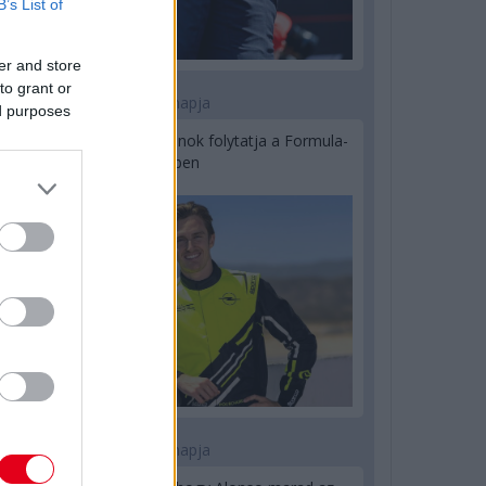
B’s List of
er and store
to grant or
1 napja
ed purposes
Újabb korábbi F2-es bajnok folytatja a Formula-
E-ben
1 napja