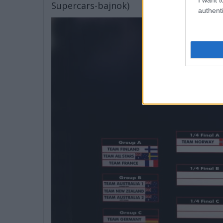
Supercars-bajnok)
authenti