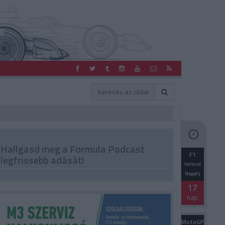
Hallgasd meg a Formula Podcast
F1
legfrissebb adását!
Holland
Nagydíj
17
nap
MotoGP