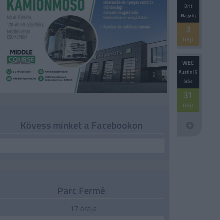
Brit
Nagydíj
3
nap
WEC
Austini 6
órás
31
nap
Kövess minket a Facebookon
Parc Fermé
17 órája