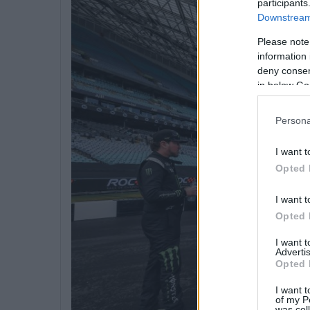
participants
Downstream 
Please note
information 
deny consent
in below Go
Persona
I want t
Opted 
I want t
Opted 
I want 
Advertis
Opted 
I want t
of my P
was col