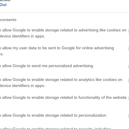
Out
nyen?
consents
o allow Google to enable storage related to advertising like cookies on
indulók között, korábbi Formula-1-es versenyző
evice identifiers in apps.
szakág klasszisai is képviselik magukat az idei
upájának párosai alapján vesszük sorra az
o allow my user data to be sent to Google for online advertising
s.
 és csoportbeosztások is láthatók:
to allow Google to send me personalized advertising.
s F1-es nagydíjgyőztes), Heikki Kovalainen
 bajnoka)
o allow Google to enable storage related to analytics like cookies on
hétszeres ralikrossz-világbajnok), Chaz Mostert
evice identifiers in apps.
o allow Google to enable storage related to functionality of the website
eres ralivilágbajnok, négyszeres RoC-győztes),
o allow Google to enable storage related to personalization.
i (Supercars-bajnok), Will Brown (regnáló
o allow Google to enable storage related to security, including