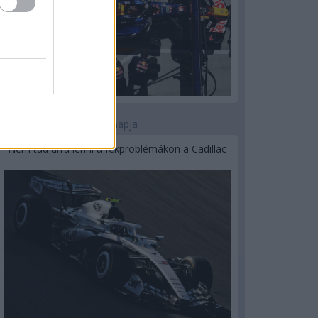
2 napja
Nem tud úrrá lenni a fékproblémákon a Cadillac