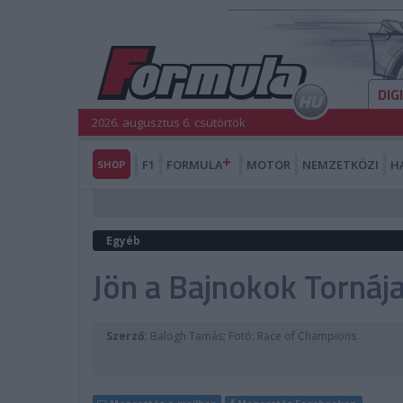
DIG
2026. augusztus 6. csütörtök
SHOP
F1
FORMULA
MOTOR
NEMZETKÖZI
H
Egyéb
Jön a Bajnokok Tornáj
Szerző:
Balogh Tamás; Fotó: Race of Champions