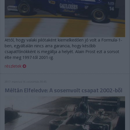
Attól, hogy valaki pilótaként kiemelkedően jó volt a Formula-1-
ben, egyáltalán nincs arra garancia, hogy később
csapatfőnökként is megállja a helyét. Alain Prost ezt a sorsot
élte meg 1997-től 2001-ig.
részletek
2017. március 16. csütörtök, 09:45
Méltán Elfeledve: A sosemvolt csapat 2002-ből