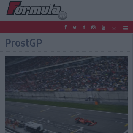
ProstGP
F1
PARC FERMÉ
FORMULA
MOTOR
NEMZETKÖZI
HAZAI
RETRO
EGYÉB
PODCAST
SHOP
LIVE
TIPPJÁTÉK
DIGITÁLIS MAGAZIN
PONTÁLLÁSOK
VERSENYNAPTÁRAK