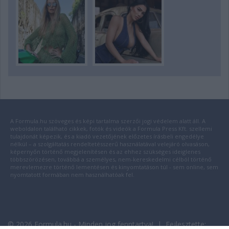
A Formula.hu szöveges és képi tartalma szerzői jogi védelem alatt áll. A
weboldalon található cikkek, fotók és videók a Formula Press Kft. szellemi
tulajdonát képezik, és a kiadó vezetőjének előzetes írásbeli engedélye
nélkül – a szolgáltatás rendeltetésszerű használatával velejáró olvasáson,
képernyőn történő megjelenítésen és az ehhez szükséges ideiglenes
többszörözésen, továbbá a személyes, nem-kereskedelmi célból történő
merevlemezre történő lementésen és kinyomtatáson túl - sem online, sem
nyomtatott formában nem használhatóak fel.
© 2026 Formula.hu - Minden jog fenntartva! | Fejlesztette: