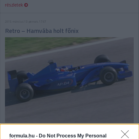
részletek
2015. március 13. péntek, 17:47
Retro – Hamvába holt főnix
Amikor a Phoenix GP bemutatta, hogyan ne próbáljunk meg
életet lehelni egy Formula-1-es csapatba.
formula.hu -
Do Not Process My Personal