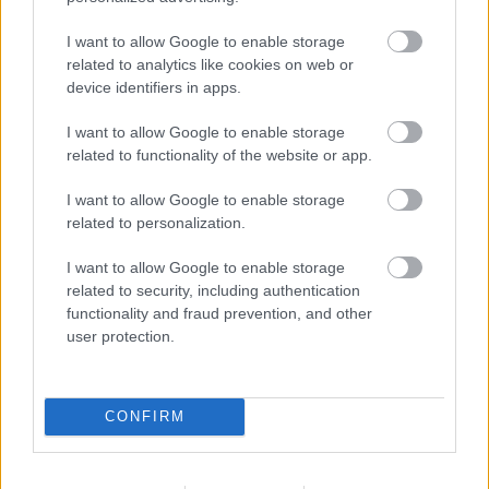
4 órája
I want to allow Google to enable storage
related to analytics like cookies on web or
Domenicali: Több sprint lesz az F1-ben – de nem
device identifiers in apps.
mindenhol
I want to allow Google to enable storage
related to functionality of the website or app.
I want to allow Google to enable storage
related to personalization.
I want to allow Google to enable storage
related to security, including authentication
functionality and fraud prevention, and other
user protection.
CONFIRM
6 órája
„Lando és Oscar kapcsolata csak még erősebbé vált a