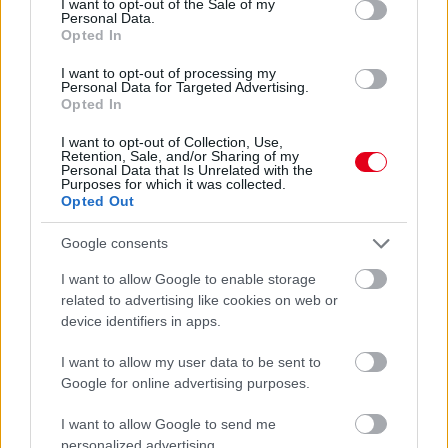
I want to opt-out of the Sale of my
február 13-án.
Personal Data.
Opted In
részletek
I want to opt-out of processing my
Personal Data for Targeted Advertising.
előző hírek
következő hírek
Opted In
I want to opt-out of Collection, Use,
Retention, Sale, and/or Sharing of my
Personal Data that Is Unrelated with the
Hallgasd meg a Formula Podcast
Purposes for which it was collected.
legfrissebb adását!
Opted Out
Google consents
I want to allow Google to enable storage
related to advertising like cookies on web or
Kövess minket a Facebookon
device identifiers in apps.
I want to allow my user data to be sent to
Google for online advertising purposes.
I want to allow Google to send me
Parc Fermé
personalized advertising.