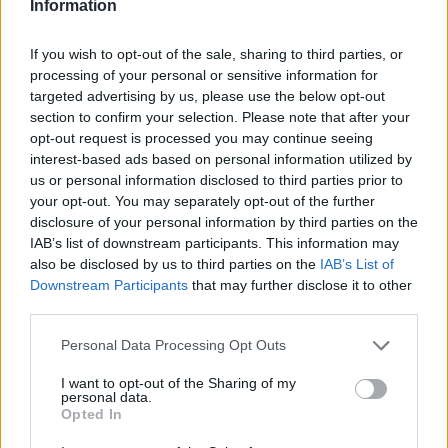
Information
részletek
If you wish to opt-out of the sale, sharing to third parties, or
2015. február 13. péntek, 11:45
processing of your personal or sensitive information for
F1-Archív: Schumacher mozgatja a pilótapiacot
targeted advertising by us, please use the below opt-out
section to confirm your selection. Please note that after your
opt-out request is processed you may continue seeing
interest-based ads based on personal information utilized by
us or personal information disclosed to third parties prior to
your opt-out. You may separately opt-out of the further
disclosure of your personal information by third parties on the
IAB’s list of downstream participants. This information may
also be disclosed by us to third parties on the
IAB’s List of
Downstream Participants
that may further disclose it to other
third parties.
Please note that this website/app uses one or more Google
Personal Data Processing Opt Outs
services and may gather and store information including but
not limited to your visit or usage behaviour. You may click to
I want to opt-out of the Sharing of my
Megértő Senna, pesszimista Trulli, teljes 2004-es rajtrács,
personal data.
grant or deny consent to Google and its third-party tags to
Opted In
gyermekáldás elé néző Barrichello, csapatot vásárló négyszeres
use your data for below specified purposes in below Google
világbajnok, kritikus létszám. Ez történt az elmúlt 20 évben
consent section.