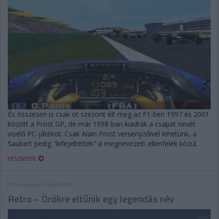
És összesen is csak öt szezont élt meg az F1-ben 1997 és 2001
között a Prost GP, de már 1998-ban kiadták a csapat nevét
viselő PC-játékot. Csak Alain Prost versenyzőivel lehetünk, a
Saubert pedig "kifejeltették" a megnevezett ellenfelek közül.
részletek
2015. november 16. hétfő, 20:52
Retro – Örökre eltűnik egy legendás név