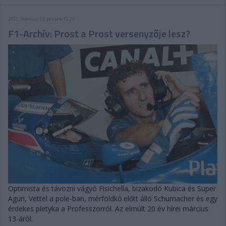
2015. március 13. péntek, 19:24
F1-Archív: Prost a Prost versenyzője lesz?
Optimista és távozni vágyó Fisichella, bizakodó Kubica és Super
Aguri, Vettel a pole-ban, mérföldkő előtt álló Schumacher és egy
érdekes pletyka a Professzorról. Az elmúlt 20 év hírei március
13-áról.