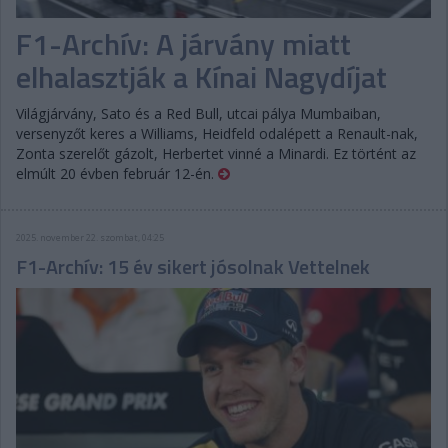
F1-Archív: A járvány miatt
elhalasztják a Kínai Nagydíjat
Világjárvány, Sato és a Red Bull, utcai pálya Mumbaiban,
versenyzőt keres a Williams, Heidfeld odalépett a Renault-nak,
Zonta szerelőt gázolt, Herbertet vinné a Minardi. Ez történt az
elmúlt 20 évben február 12-én.
2025. november 22. szombat, 04:25
F1-Archív: 15 év sikert jósolnak Vettelnek