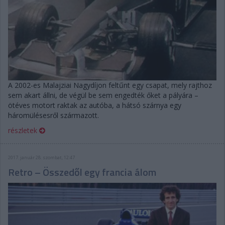
A 2002-es Malajziai Nagydíjon feltűnt egy csapat, mely rajthoz
sem akart állni, de végül be sem engedték őket a pályára –
ötéves motort raktak az autóba, a hátsó szárnya egy
háromülésesről származott.
részletek
2017. január 28. szombat, 12:47
Retro – Összedől egy francia álom