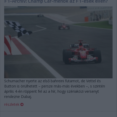
F1-Archív: Champ Car-menők az F1-esek ellen?
Schumacher nyerte az első bahreini futamot, de Vettel és
Button is örülhetett – persze más-más években –, s szintén
április 4-én röppent fel az a hír, hogy szériaközi versenyt
rendezne Dubaj.
részletek