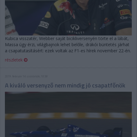
Kubica visszatér, Webber saját bicikliversenyén törte el a lábát,
Massa úgy érzi, világbajnok lehet belőle, drákói büntetés járhat
a csapatutasításért: ezek voltak az F1-es hírek november 22-én.
részletek
2019. február 14. csütörtök, 10:59
A kiváló versenyző nem mindig jó csapatfőnök