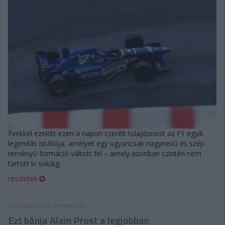
Évekkel ezelőtt ezen a napon cserélt tulajdonost az F1 egyik
legendás istállója, amelyet egy ugyancsak nagynevű és szép
reményű formáció váltott fel – amely azonban szintén nem
tartott ki sokáig.
részletek
2015. augusztus 13. csütörtök, 14:01
Ezt bánja Alain Prost a legjobban