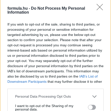
érő hibát követett el az első versenyeken – bár szerinte a
Magyar Nagydíjon ki sem kellett volna állniuk a végén a
formula.hu -
Do Not Process My Personal
bokszba.
Information
részletek
If you wish to opt-out of the sale, sharing to third parties, or
processing of your personal or sensitive information for
2026. július 26. vasárnap, 21:21
targeted advertising by us, please use the below opt-out
Helyszíni: Norris külön ligában, indul a nyári
section to confirm your selection. Please note that after your
szünet!
opt-out request is processed you may continue seeing
interest-based ads based on personal information utilized by
us or personal information disclosed to third parties prior to
your opt-out. You may separately opt-out of the further
disclosure of your personal information by third parties on the
IAB’s list of downstream participants. This information may
also be disclosed by us to third parties on the
IAB’s List of
Downstream Participants
that may further disclose it to other
third parties.
Please note that this website/app uses one or more Google
Personal Data Processing Opt Outs
services and may gather and store information including but
not limited to your visit or usage behaviour. You may click to
I want to opt-out of the Sharing of my
personal data.
grant or deny consent to Google and its third-party tags to