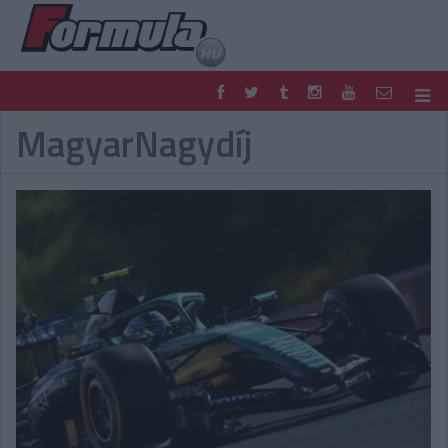
MagyarNagydíj
F1
PARC FERMÉ
FORMULA
MOTOR
NEMZETKÖZI
HAZAI
RETRO
EGYÉB
PODCAST
SHOP
LIVE
TIPPJÁTÉK
DIGITÁLIS MAGAZIN
PONTÁLLÁSOK
VERSENYNAPTÁRAK