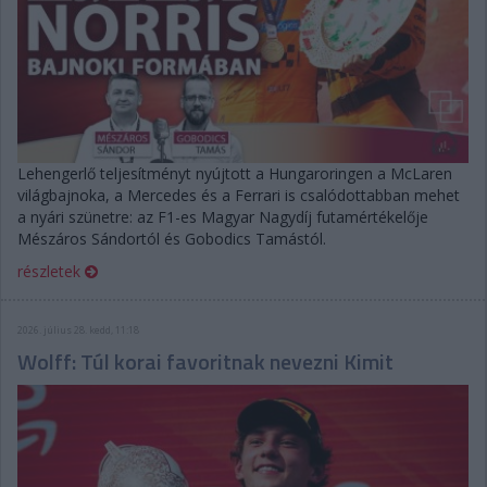
Lehengerlő teljesítményt nyújtott a Hungaroringen a McLaren
világbajnoka, a Mercedes és a Ferrari is csalódottabban mehet
a nyári szünetre: az F1-es Magyar Nagydíj futamértékelője
Mészáros Sándortól és Gobodics Tamástól.
részletek
2026. július 28. kedd, 11:18
Wolff: Túl korai favoritnak nevezni Kimit