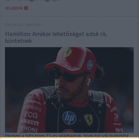
részletek
2026. július 27. hétfő, 08:20
Hamilton: Amikor lehetőséget adok rá,
büntetnek
Elismeri a hétszeres F1-es világbajnok, hogy túl sok büntetést