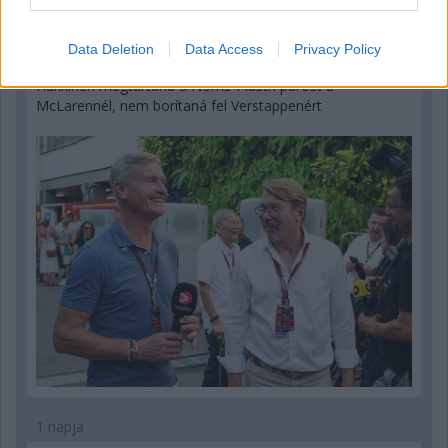
Data Deletion
Data Access
Privacy Policy
1 napja
Hakkinen megtartaná a Norris-Piastri párost a
McLarennél, nem borítaná fel Verstappenért
1 napja