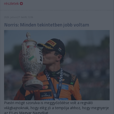
részletek
2026. július 27. hétfő, 12:06
Norris: Minden tekintetben jobb voltam
Piastri mögé szorulva is meggyőződése volt a regnáló
világbajnoknak, hogy elég jó a tempója ahhoz, hogy megnyerje
az F1-es Magyar Nagydíjat.