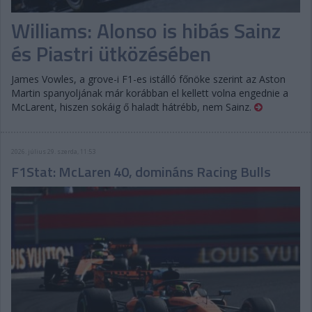
Williams: Alonso is hibás Sainz
és Piastri ütközésében
James Vowles, a grove-i F1-es istálló főnöke szerint az Aston
Martin spanyoljának már korábban el kellett volna engednie a
McLarent, hiszen sokáig ő haladt hátrébb, nem Sainz.
2026. július 29. szerda, 11:53
F1Stat: McLaren 40, domináns Racing Bulls