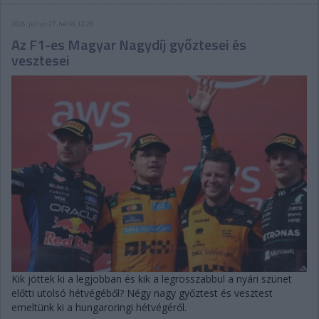
2026. július 27. hétfő, 12:28
Az F1-es Magyar Nagydíj győztesei és
vesztesei
Kik jöttek ki a legjobban és kik a legrosszabbul a nyári szünet
előtti utolsó hétvégéből? Négy nagy győztest és vesztest
emeltünk ki a hungaroringi hétvégéről.