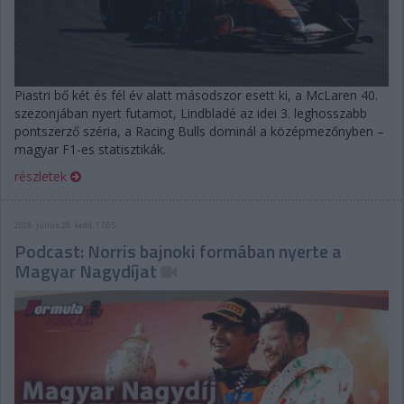
Piastri bő két és fél év alatt másodszor esett ki, a McLaren 40.
szezonjában nyert futamot, Lindbladé az idei 3. leghosszabb
pontszerző széria, a Racing Bulls dominál a középmezőnyben –
magyar F1-es statisztikák.
részletek
2026. július 28. kedd, 17:05
Podcast: Norris bajnoki formában nyerte a
Magyar Nagydíjat