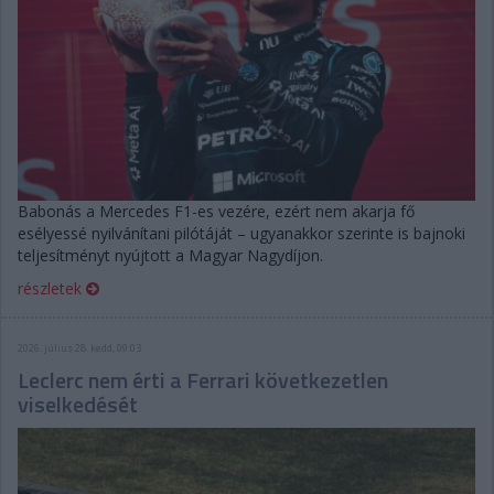
Babonás a Mercedes F1-es vezére, ezért nem akarja fő
esélyessé nyilvánítani pilótáját – ugyanakkor szerinte is bajnoki
teljesítményt nyújtott a Magyar Nagydíjon.
részletek
2026. július 28. kedd, 09:03
Leclerc nem érti a Ferrari következetlen
viselkedését