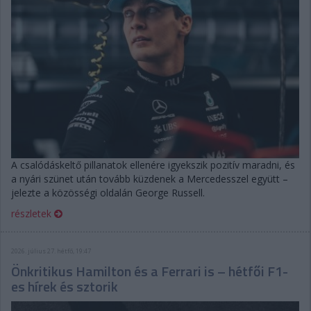
A csalódáskeltő pillanatok ellenére igyekszik pozitív maradni, és
a nyári szünet után tovább küzdenek a Mercedesszel együtt –
jelezte a közösségi oldalán George Russell.
részletek
2026. július 27. hétfő, 19:47
Önkritikus Hamilton és a Ferrari is – hétfői F1-
es hírek és sztorik