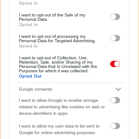
Opted In
use your data for below specified purposes in below Google
consent section.
Sokak számára alakult jobban a 41. Magyar Nagydíj, mint
I want to opt-out of the Sale of my
Personal Data.
várták, de azért a pohár nincs mindenkinél félig tele. A nyári
Opted In
szünetre összepakoló Hungaroringről jelentenek Mészáros
Sándor és Gobodics Tamás kollégáink.
I want to opt-out of processing my
Personal Data for Targeted Advertising.
részletek
Opted In
I want to opt-out of Collection, Use,
előző hírek
következő hírek
Retention, Sale, and/or Sharing of my
Personal Data that Is Unrelated with the
Purposes for which it was collected.
Opted Out
Hallgasd meg a Formula Podcast
Google consents
legfrissebb adását!
I want to allow Google to enable storage
related to advertising like cookies on web or
device identifiers in apps.
Kövess minket a Facebookon
I want to allow my user data to be sent to
Google for online advertising purposes.