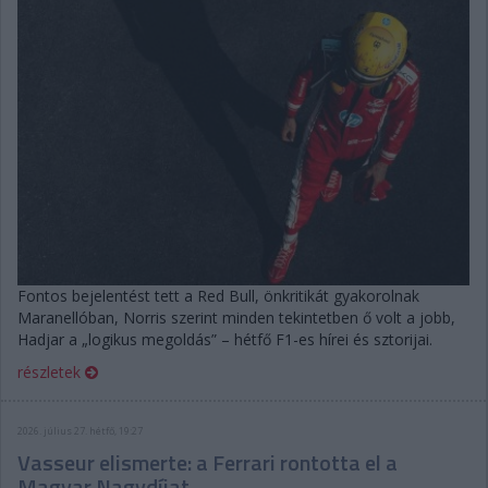
Fontos bejelentést tett a Red Bull, önkritikát gyakorolnak
Maranellóban, Norris szerint minden tekintetben ő volt a jobb,
Hadjar a „logikus megoldás” – hétfő F1-es hírei és sztorijai.
részletek
2026. július 27. hétfő, 19:27
Vasseur elismerte: a Ferrari rontotta el a
Magyar Nagydíjat