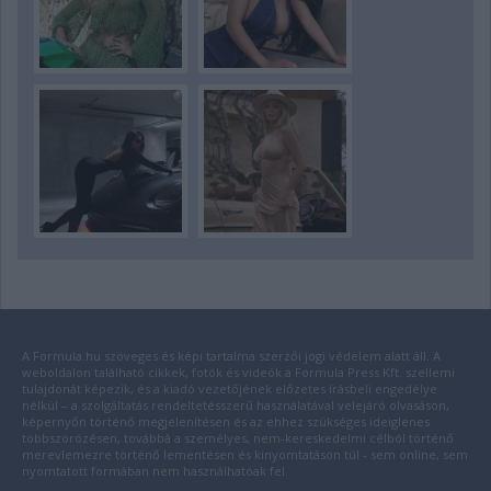
A Formula.hu szöveges és képi tartalma szerzői jogi védelem alatt áll. A
weboldalon található cikkek, fotók és videók a Formula Press Kft. szellemi
tulajdonát képezik, és a kiadó vezetőjének előzetes írásbeli engedélye
nélkül – a szolgáltatás rendeltetésszerű használatával velejáró olvasáson,
képernyőn történő megjelenítésen és az ehhez szükséges ideiglenes
többszörözésen, továbbá a személyes, nem-kereskedelmi célból történő
merevlemezre történő lementésen és kinyomtatáson túl - sem online, sem
nyomtatott formában nem használhatóak fel.