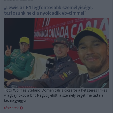
„Lewis az F1 legfontosabb személyisége,
tartozunk neki a nyolcadik vb-címmel”
Toto Wolff és Stefano Domenicali is dicsérte a hétszeres F1-es
világbajnokot a Brit Nagydíj előtt: a személyiségét méltatta a
két nagyágyú.
részletek