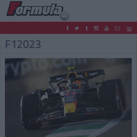
F12023
F1
PARC FERMÉ
FORMULA
MOTOR
NEMZETKÖZI
HAZAI
RETRO
EGYÉB
PODCAST
SHOP
LIVE
TIPPJÁTÉK
DIGITÁLIS MAGAZIN
PONTÁLLÁSOK
VERSENYNAPTÁRAK