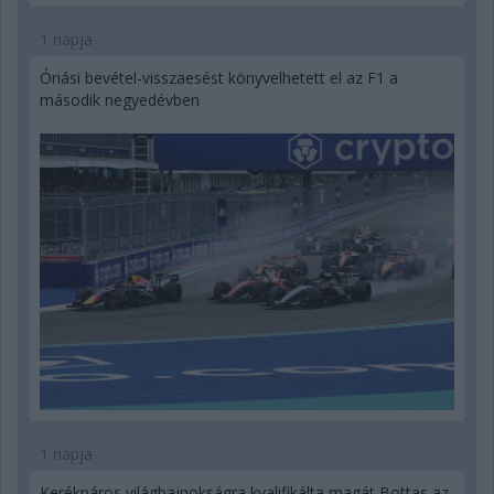
1 napja
Óriási bevétel-visszaesést könyvelhetett el az F1 a
második negyedévben
1 napja
Kerékpáros világbajnokságra kvalifikálta magát Bottas az