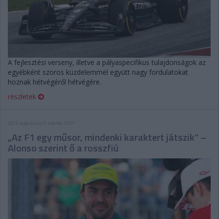
A fejlesztési verseny, illetve a pályaspecifikus tulajdonságok az
egyébként szoros küzdelemmel együtt nagy fordulatokat
hoznak hétvégéről hétvégére.
részletek
2023. augusztus 2. szerda, 14:21
„Az F1 egy műsor, mindenki karaktert játszik” –
Alonso szerint ő a rosszfiú