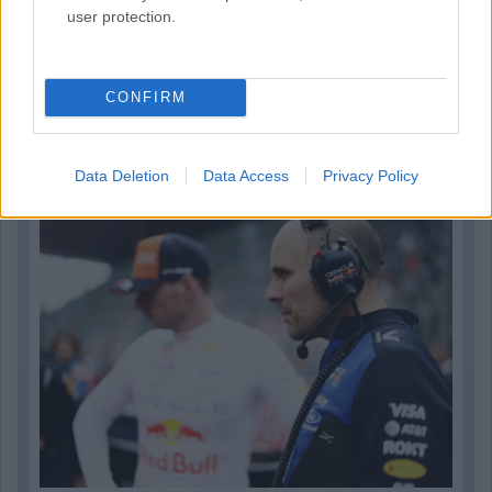
user protection.
CONFIRM
1 napja
Sajtó: Az Aston Martintól érkezik Lambiase utódja a Red
Data Deletion
Data Access
Privacy Policy
Bullhoz?