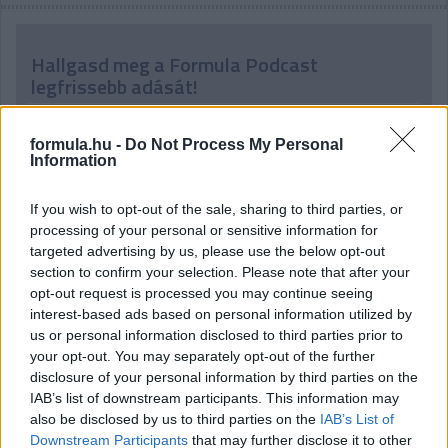
Hallgasd meg a Formula Podcast
legfrissebb adását!
formula.hu -
Do Not Process My Personal
Information
Kövess minket a Facebookon
If you wish to opt-out of the sale, sharing to third parties, or
processing of your personal or sensitive information for
targeted advertising by us, please use the below opt-out
section to confirm your selection. Please note that after your
opt-out request is processed you may continue seeing
interest-based ads based on personal information utilized by
Parc Fermé
us or personal information disclosed to third parties prior to
your opt-out. You may separately opt-out of the further
10 órája
disclosure of your personal information by third parties on the
Az F1-es Német Nagydíj „mindenképpen megvalósul”
IAB’s list of downstream participants. This information may
Domenicali szerint
also be disclosed by us to third parties on the
IAB’s List of
Downstream Participants
that may further disclose it to other