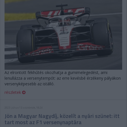
Az elrontott fékhűtés okozhatja a gumimelegedést, ami
lenullázza a versenytempót: az erre kevésbé érzékeny pályákon
versenyképesebb az istálló.
részletek
2023. július 13. csütörtök, 18:24
Jön a Magyar Nagydíj, közelít a nyári szünet: itt
tart most az F1 versenynaptára