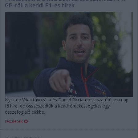
GP-ről: a keddi F1-es hírek
Nyck de Vries távozása és Daniel Ricciardo visszatérése a nap
fő híre, de összeszedtük a keddi érdekességeket egy
összefoglaló cikkbe.
részletek
2023. július 5. szerda, 06:00