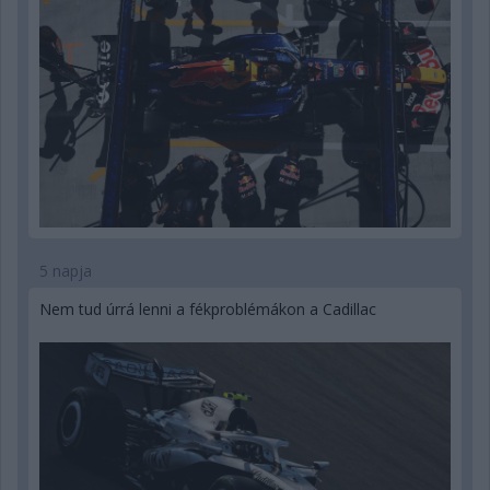
5 napja
Nem tud úrrá lenni a fékproblémákon a Cadillac