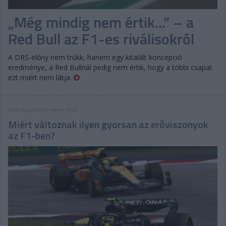
„Még mindig nem értik...” – a
Red Bull az F1-es riválisokról
A DRS-előny nem trükk, hanem egy kitalált koncepció
eredménye, a Red Bullnál pedig nem értik, hogy a többi csapat
ezt miért nem látja.
2023. augusztus 9. szerda, 19:22
Miért változnak ilyen gyorsan az erőviszonyok
az F1-ben?