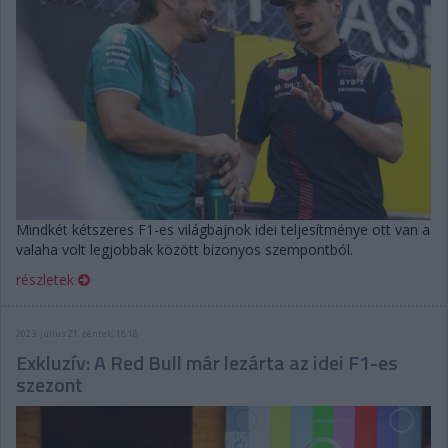
Mindkét kétszeres F1-es világbajnok idei teljesítménye ott van a
valaha volt legjobbak között bizonyos szempontból.
részletek
2023. július 21. péntek, 18:18
Exkluzív: A Red Bull már lezárta az idei F1-es
szezont