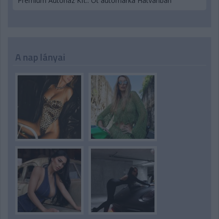
Prémium Autóház Kft.: Öt autómárka Hatvanban
A nap lányai