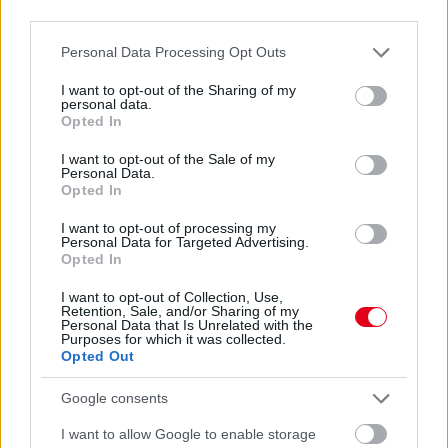
third parties.
Please note that this website/app uses one or more Google
Personal Data Processing Opt Outs
services and may gather and store information including but
not limited to your visit or usage behaviour. You may click to
I want to opt-out of the Sharing of my
personal data.
grant or deny consent to Google and its third-party tags to
Opted In
use your data for below specified purposes in below Google
consent section.
I want to opt-out of the Sale of my
Personal Data.
Opted In
I want to opt-out of processing my
Personal Data for Targeted Advertising.
Opted In
14 órája
I want to opt-out of Collection, Use,
„Jó látni, hogy közel az álom” – Camara az F1-es
Retention, Sale, and/or Sharing of my
Personal Data that Is Unrelated with the
pletykákról
Purposes for which it was collected.
Opted Out
Google consents
I want to allow Google to enable storage