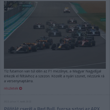
Tíz futamon van túl idén az F1 mezőnye, a Magyar Nagydíjjal
érkezik el féltávhoz a szezon. Közelít a nyári szünet, nézzünk rá
a versenynaptárra.
részletek
2023. július 11. kedd, 20:32
Pilótát cserél a Red Bull, furcsa sztori az APX