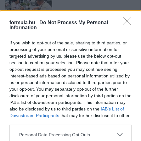
formula.hu -
Do Not Process My Personal
Information
Bizakodnak a Hondánál, nagy lépést várnak
Zandvoorttól
If you wish to opt-out of the sale, sharing to third parties, or
processing of your personal or sensitive information for
targeted advertising by us, please use the below opt-out
section to confirm your selection. Please note that after your
opt-out request is processed you may continue seeing
interest-based ads based on personal information utilized by
us or personal information disclosed to third parties prior to
your opt-out. You may separately opt-out of the further
Miért tud folyamatosan így fejleszteni a
disclosure of your personal information by third parties on the
Ferrari?
IAB’s list of downstream participants. This information may
also be disclosed by us to third parties on the
IAB’s List of
Downstream Participants
that may further disclose it to other
third parties.
Please note that this website/app uses one or more Google
Personal Data Processing Opt Outs
services and may gather and store information including but