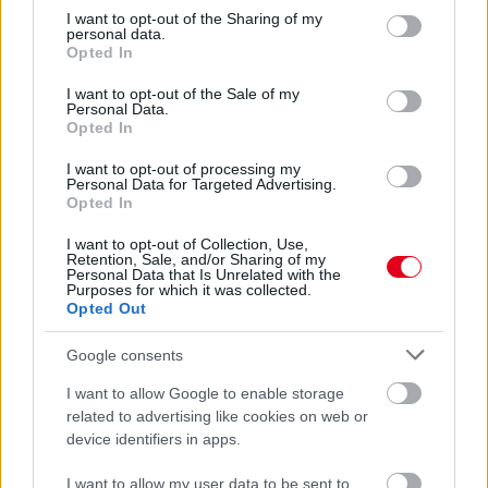
not limited to your visit or usage behaviour. You may click to
I want to opt-out of the Sharing of my
Red Bull: Óriási a javulás az év elejéhez képest
personal data.
grant or deny consent to Google and its third-party tags to
Opted In
use your data for below specified purposes in below Google
consent section.
I want to opt-out of the Sale of my
Personal Data.
Opted In
I want to opt-out of processing my
Personal Data for Targeted Advertising.
Opted In
Miért az algoritmusok dolgoznak az F1-ben?
I want to opt-out of Collection, Use,
Retention, Sale, and/or Sharing of my
Personal Data that Is Unrelated with the
Purposes for which it was collected.
Opted Out
Hallgasd meg a Formula Podcast
Google consents
legfrissebb adását!
I want to allow Google to enable storage
related to advertising like cookies on web or
device identifiers in apps.
I want to allow my user data to be sent to