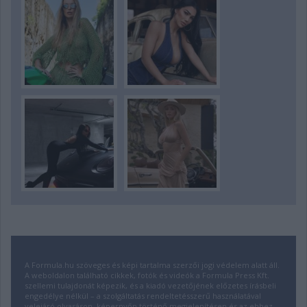
A Formula.hu szöveges és képi tartalma szerzői jogi védelem alatt áll.
A weboldalon található cikkek, fotók és videók a Formula Press Kft.
szellemi tulajdonát képezik, és a kiadó vezetőjének előzetes írásbeli
engedélye nélkül – a szolgáltatás rendeltetésszerű használatával
velejáró olvasáson, képernyőn történő megjelenítésen és az ehhez