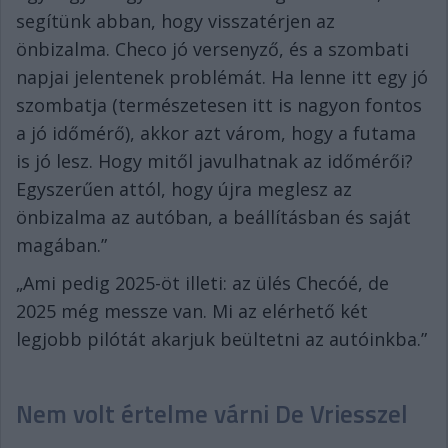
segítünk abban, hogy visszatérjen az
önbizalma. Checo jó versenyző, és a szombati
napjai jelentenek problémát. Ha lenne itt egy jó
szombatja (természetesen itt is nagyon fontos
a jó időmérő), akkor azt várom, hogy a futama
is jó lesz. Hogy mitől javulhatnak az időmérői?
Egyszerűen attól, hogy újra meglesz az
önbizalma az autóban, a beállításban és saját
magában.”
„Ami pedig 2025-öt illeti: az ülés Checóé, de
2025 még messze van. Mi az elérhető két
legjobb pilótát akarjuk beültetni az autóinkba.”
Nem volt értelme várni De Vriesszel