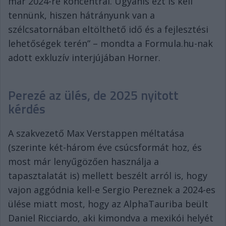
már 2024-re koncentrál. Ugyanis ezt is kell
tennünk, hiszen hátrányunk van a
szélcsatornában eltölthető idő és a fejlesztési
lehetőségek terén” – mondta a Formula.hu-nak
adott exkluzív interjújában Horner.
Perezé az ülés, de 2025 nyitott
kérdés
A szakvezető Max Verstappen méltatása
(szerinte két-három éve csúcsformát hoz, és
most már lenyűgözően használja a
tapasztalatát is) mellett beszélt arról is, hogy
vajon aggódnia kell-e Sergio Pereznek a 2024-es
ülése miatt most, hogy az AlphaTauriba beült
Daniel Ricciardo, aki kimondva a mexikói helyét