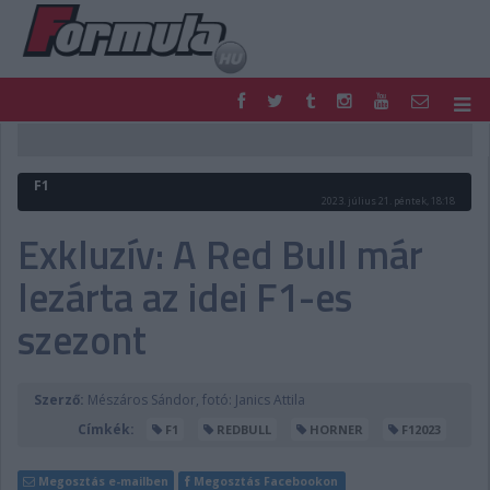
F1
PARC FERMÉ
FORMULA
MOTOR
F1
NEMZETKÖZI
HAZAI
2023. július 21. péntek, 18:18
RETRO
EGYÉB
Exkluzív: A Red Bull már
PODCAST
SHOP
lezárta az idei F1-es
LIVE
TIPPJÁTÉK
DIGITÁLIS MAGAZIN
PONTÁLLÁSOK
szezont
VERSENYNAPTÁRAK
Szerző:
Mészáros Sándor, fotó: Janics Attila
Címkék:
F1
REDBULL
HORNER
F12023
Megosztás e-mailben
Megosztás Facebookon