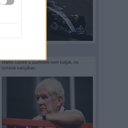
3 napja
Marko szerint a szurkolók nem tudják, mi
történik valójában