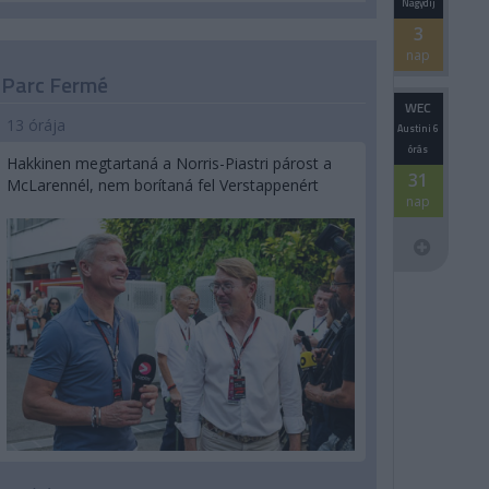
Nagydíj
3
nap
Parc Fermé
WEC
13 órája
Austini 6
órás
Hakkinen megtartaná a Norris-Piastri párost a
31
McLarennél, nem borítaná fel Verstappenért
nap