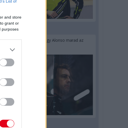
B’s List of
er and store
to grant or
ed purposes
1 napja
Newey biztos benne, hogy Alonso marad az
Aston Martinnál
2 napja