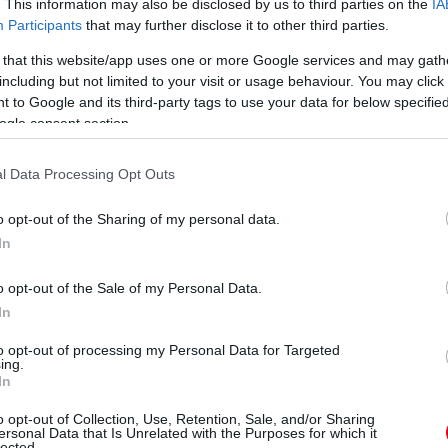
tiszta pénzkidobás
. This information may also be disclosed by us to third parties on the
IA
Participants
that may further disclose it to other third parties.
 that this website/app uses one or more Google services and may gath
including but not limited to your visit or usage behaviour. You may click 
 to Google and its third-party tags to use your data for below specifi
ogle consent section.
A Formula-1 vezetősége
nemrég bejelentette,
ső
Új aszfaltot kapott a
hogy a gyenge
Spanyol Nagydíj
l Data Processing Opt Outs
versenyeket kirostálná a
helyszíne, ám a brit F1-
versenynaptárból. Úgy
es szerint egy ilyen
o opt-out of the Sharing of my personal data.
tűnik, az Orosz Nagydíj
s
karakteres pályát csak
In
nem szeretne erre a
az
elrontani lehet. Fájó
sorsra jutni és változást
számára, hogy a
tervez.
felújításokkal elvesznek
o opt-out of the Sale of my Personal Data.
a régi pályák
In
részletek
jellegzetességei.
to opt-out of processing my Personal Data for Targeted
részletek
ing.
In
o opt-out of Collection, Use, Retention, Sale, and/or Sharing
ersonal Data that Is Unrelated with the Purposes for which it
következő hírek
lected.