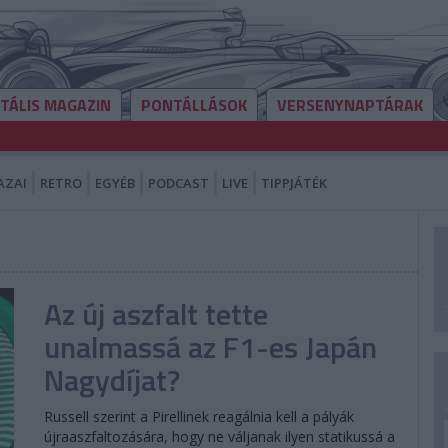
ITÁLIS MAGAZIN
PONTÁLLÁSOK
VERSENYNAPTÁRAK
AZAI
RETRO
EGYÉB
PODCAST
LIVE
TIPPJÁTÉK
Az új aszfalt tette
unalmassá az F1-es Japán
Nagydíjat?
Russell szerint a Pirellinek reagálnia kell a pályák
újraaszfaltozására, hogy ne váljanak ilyen statikussá a