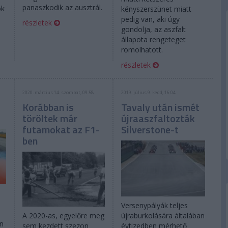
panaszkodik az ausztrál.
ok
kényszerszünet miatt
pedig van, aki úgy
részletek
gondolja, az aszfalt
állapota rengeteget
romolhatott.
részletek
2020. március 14. szombat, 09:58
2019. július 9. kedd, 16:04
Korábban is
Tavaly után ismét
töröltek már
újraaszfaltozták
futamokat az F1-
Silverstone-t
ben
Versenypályák teljes
újraburkolására általában
A 2020-as, egyelőre meg
én
évtizedben mérhető
sem kezdett szezon