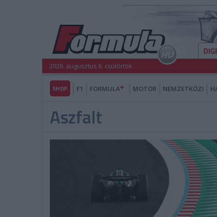
DIG
2026. augusztus 6. csütörtök
SHOP
F1
FORMULA
MOTOR
NEMZETKÖZI
H
Aszfalt