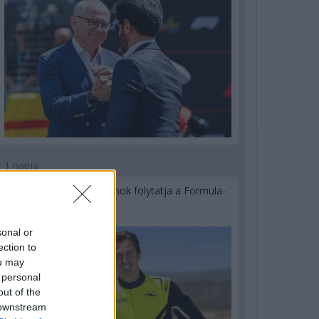
1 napja
Újabb korábbi F2-es bajnok folytatja a Formula-
E-ben
sonal or
ection to
ou may
 personal
out of the
 downstream