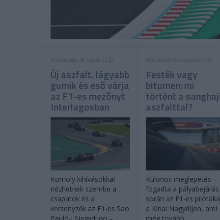
2024. október 30. szerda, 12:52
2024. április 18. csütörtök, 12:26
Új aszfalt, lágyabb
Festék vagy
gumik és eső várja
bitumen: mi
az F1-es mezőnyt
történt a sanghaj
Interlagosban
aszfalttal?
Komoly kihívásokkal
Különös meglepetés
nézhetnek szembe a
fogadta a pályabejárás
csapatok és a
során az F1-es pilótáka
versenyzők az F1-es Sao
a Kínai Nagydíjon, ami
Pauló-i Nagydíjon –
még tovább