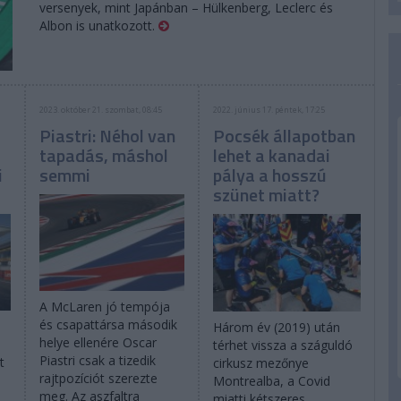
versenyek, mint Japánban – Hülkenberg, Leclerc és
Albon is unatkozott.
2023. október 21. szombat, 08:45
2022. június 17. péntek, 17:25
Piastri: Néhol van
Pocsék állapotban
tapadás, máshol
lehet a kanadai
i
semmi
pálya a hosszú
szünet miatt?
A McLaren jó tempója
és csapattársa második
Három év (2019) után
helye ellenére Oscar
térhet vissza a száguldó
Piastri csak a tizedik
t
cirkusz mezőnye
rajtpozíciót szerezte
Montrealba, a Covid
meg. Az aszfaltra
miatti kétszeres