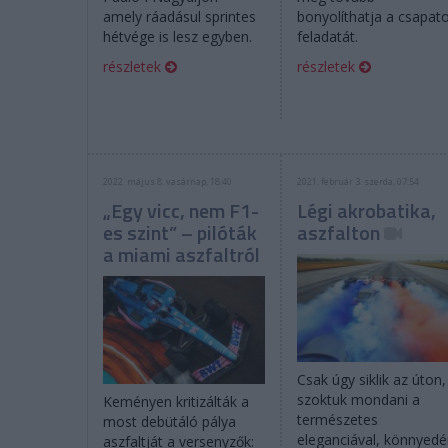
amely ráadásul sprintes
bonyolíthatja a csapat
hétvége is lesz egyben.
feladatát.
részletek
részletek
2022. május 8. vasárnap, 18:40
2021. február 3. szerda, 07:54
„Egy vicc, nem F1-
Légi akrobatika,
es szint” – pilóták
aszfalton
a miami aszfaltról
Csak úgy siklik az úton,
szoktuk mondani a
Keményen kritizálták a
természetes
most debütáló pálya
eleganciával, könnyed
aszfaltját a versenyzők: