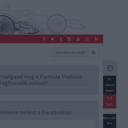
Hallgasd meg a Formula Podcast
F1
legfrissebb adását!
Holland
Nagydíj
17
nap
Kövess minket a Facebookon
MotoGP
Brit