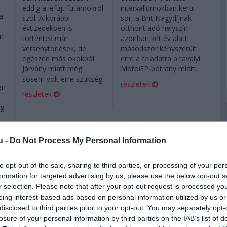
intervallumokban kerül
eddig a lefújt futamokról
a
sor, a Brit Nagydíjnak
szól. A korábbi
otthont adó helyszín
évtizedekben is
en
azonban két év alatt
történtek már
a
másodszor kényszerült
versenytörlések, de
erre a feladatra a tavalyi
egészen más okokból.
MotoGP-botrány miatt.
Járvány miatt még
sosem volt erre szükség.
részletek
en
részletek
ág
it
u -
Do Not Process My Personal Information
to opt-out of the sale, sharing to third parties, or processing of your per
formation for targeted advertising by us, please use the below opt-out s
r selection. Please note that after your opt-out request is processed y
54
2018. március 2. péntek, 16:03
2018. február 20. kedd, 06:45
eing interest-based ads based on personal information utilized by us or
Hamilton:
Szocsi megijedt a
disclosed to third parties prior to your opt-out. You may separately opt-
Újraaszfaltozni
fenyegetéstől?
losure of your personal information by third parties on the IAB’s list of