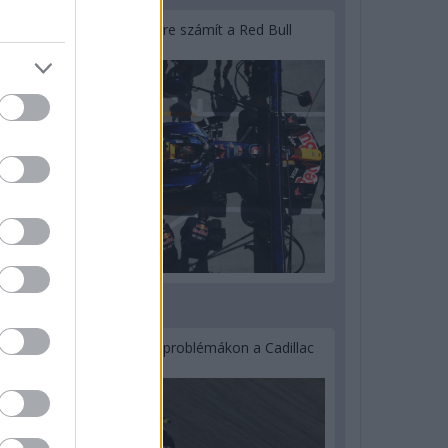
Lassuló fejlesztési ütemre számít a Red Bull
2 napja
Nem tud úrrá lenni a fékproblémákon a Cadillac