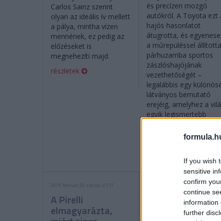
és precízen mozgó
Carlos Sainz szerint
autókról. A Toyota ezt 
olyan az ideális ív mellett
hajós hasonlatot
a pálya, mintha vízen
átugrotta, és egyenes
mennének, ez pedig az
a műrepüléssel állított
előzéseket is
párhuzamba sportos
megnehezíti majd.
zászlóshajójának
részletek
vezethetőségét –
legalábbis egy különös
látványos bemutató
erejéig, amelyhez a vil
egyik legismertebb
műrepülő csapata, a br
Red Arrows nyújtott
formula.h
ihletet.
részletek
If you wish 
sensitive in
confirm you
2019. február 20. szerda, 07:37
2018. szeptember 30. vasárnap, 07:
continue se
A Pirelli
Vettel: A rajtnál
information 
elmagyarázta,
gond lehet az új
further disc