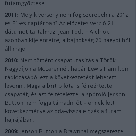
futamgyőztese.
2011:
Melyik verseny nem fog szerepelni a 2012-
es F1-es naptárban? Az előzetes verzió 21
dátumot tartalmaz, Jean Todt FIA-elnök
azonban kijelentette, a bajnokság 20 nagydíjból
áll majd.
2010:
Nem történt csapatutasítás a Török
Nagydíjon a McLarennél, habár Lewis Hamilton
rádiózásából ezt a következtetést lehetett
levonni. Maga a brit pilóta is félreértette
csapatát, és azt feltételezte, a spóroló Jenson
Button nem fogja támadni őt – ennek lett
következménye az oda-vissza előzés a futam
hajrájában.
2009:
Jenson Button a Brawnnal megszerezte