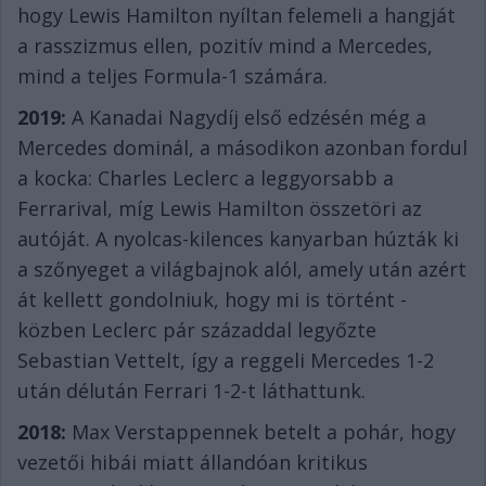
hogy Lewis Hamilton nyíltan felemeli a hangját
a rasszizmus ellen, pozitív mind a Mercedes,
mind a teljes Formula-1 számára.
2019:
A Kanadai Nagydíj első edzésén még a
Mercedes dominál, a másodikon azonban fordul
a kocka: Charles Leclerc a leggyorsabb a
Ferrarival, míg Lewis Hamilton összetöri az
autóját. A nyolcas-kilences kanyarban húzták ki
a szőnyeget a világbajnok alól, amely után azért
át kellett gondolniuk, hogy mi is történt -
közben Leclerc pár századdal legyőzte
Sebastian Vettelt, így a reggeli Mercedes 1-2
után délután Ferrari 1-2-t láthattunk.
2018:
Max Verstappennek betelt a pohár, hogy
vezetői hibái miatt állandóan kritikus