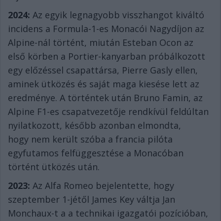
2024:
Az egyik legnagyobb visszhangot kiváltó
incidens a Formula-1-es Monacói Nagydíjon az
Alpine-nál történt, miután Esteban Ocon az
első körben a Portier-kanyarban próbálkozott
egy előzéssel csapattársa, Pierre Gasly ellen,
aminek ütközés és saját maga kiesése lett az
eredménye.
A történtek után Bruno Famin, az
Alpine F1-es csapatvezetője rendkívül feldúltan
nyilatkozott, később azonban elmondta,
hogy
nem került szóba a francia pilóta
egyfutamos felfüggesztése a Monacóban
történt ütközés után.
2023:
Az Alfa Romeo bejelentette, hogy
szeptember 1-jétől James Key váltja Jan
Monchaux-t a a technikai igazgatói pozícióban,