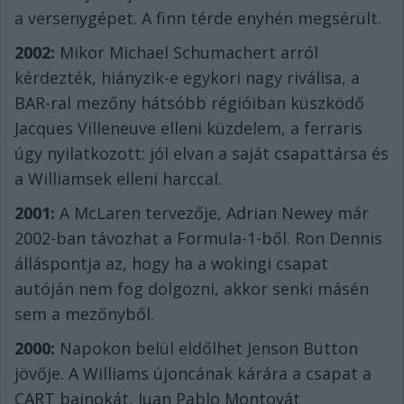
a versenygépet. A finn térde enyhén megsérült.
2002:
Mikor Michael Schumachert arról
kérdezték, hiányzik-e egykori nagy riválisa, a
BAR-ral mezőny hátsóbb régióiban küszködő
Jacques Villeneuve elleni küzdelem, a ferraris
úgy nyilatkozott: jól elvan a saját csapattársa és
a Williamsek elleni harccal.
2001:
A McLaren tervezője, Adrian Newey már
2002-ban távozhat a Formula-1-ből. Ron Dennis
álláspontja az, hogy ha a wokingi csapat
autóján nem fog dolgozni, akkor senki másén
sem a mezőnyből.
2000:
Napokon belül eldőlhet Jenson Button
jövője. A Williams újoncának kárára a csapat a
CART bajnokát, Juan Pablo Montoyát