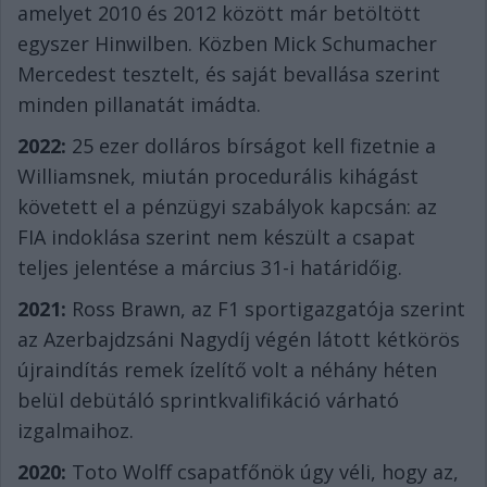
amelyet 2010 és 2012 között már betöltött
egyszer Hinwilben. Közben Mick Schumacher
Mercedest tesztelt, és saját bevallása szerint
minden pillanatát imádta.
2022:
25 ezer dolláros bírságot kell fizetnie a
Williamsnek, miután procedurális kihágást
követett el a pénzügyi szabályok kapcsán: az
FIA indoklása szerint nem készült a csapat
teljes jelentése a március 31-i határidőig.
2021:
Ross Brawn, az F1 sportigazgatója szerint
az Azerbajdzsáni Nagydíj végén látott kétkörös
újraindítás remek ízelítő volt a néhány héten
belül debütáló sprintkvalifikáció várható
izgalmaihoz.
2020:
Toto Wolff csapatfőnök úgy véli, hogy az,