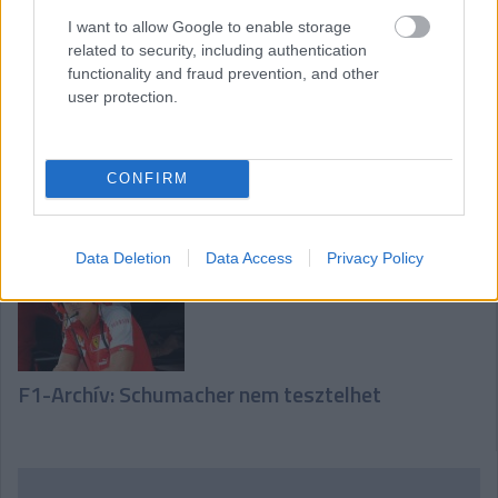
F1-Archív: A Mercedesszel tárgyal Verstappen
I want to allow Google to enable storage
related to security, including authentication
functionality and fraud prevention, and other
user protection.
CONFIRM
F1-Archív: Alonso dupla büntetése
Data Deletion
Data Access
Privacy Policy
F1-Archív: Schumacher nem tesztelhet