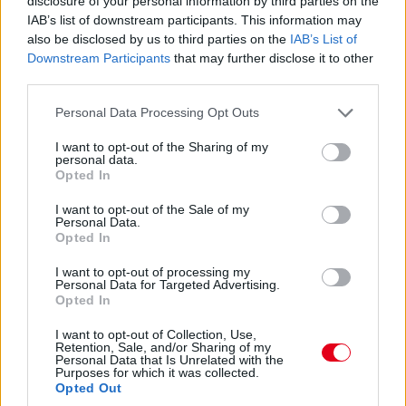
F1-Archív: Sainz örül Verstappen távozásának
disclosure of your personal information by third parties on the
IAB’s list of downstream participants. This information may
also be disclosed by us to third parties on the
IAB’s List of
Downstream Participants
that may further disclose it to other
third parties.
Please note that this website/app uses one or more Google
Personal Data Processing Opt Outs
services and may gather and store information including but
not limited to your visit or usage behaviour. You may click to
I want to opt-out of the Sharing of my
F1-Archív: Ecclestone megfenyegeti Buttont
personal data.
grant or deny consent to Google and its third-party tags to
Opted In
use your data for below specified purposes in below Google
consent section.
I want to opt-out of the Sale of my
Personal Data.
Opted In
I want to opt-out of processing my
Personal Data for Targeted Advertising.
Opted In
F1-Archív: Ralf Schumacher nem támogatja a
testvérét
I want to opt-out of Collection, Use,
Retention, Sale, and/or Sharing of my
Personal Data that Is Unrelated with the
Purposes for which it was collected.
Opted Out