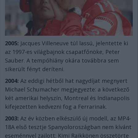
2005:
Jacques Villeneuve túl lassú, jelentette ki
az 1997-es világbajnok csapatfőnöke, Peter
Sauber. A tempóhiány okára továbbra sem
sikerült fényt deríteni.
2004:
Az eddigi hétből hat nagydíjat megnyert
Michael Schumacher megjegyezte: a következő
két amerikai helyszín, Montreal és Indianapolis
kifejezetten kedvezni fog a Ferrarinak.
2003:
Az év közben elkészülő új modell, az MP4-
18A első tesztje Spanyoloroszágban nem kívánt
eseménnyel zajlott: Kimi Raikkönen összetörte