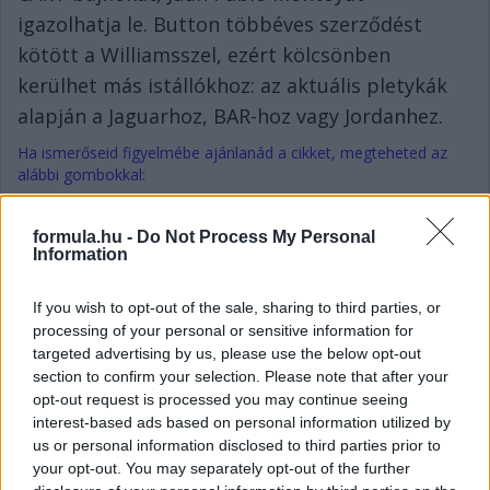
igazolhatja le. Button többéves szerződést
kötött a Williamsszel, ezért kölcsönben
kerülhet más istállókhoz: az aktuális pletykák
alapján a Jaguarhoz, BAR-hoz vagy Jordanhez.
Ha ismerőseid figyelmébe ajánlanád a cikket, megteheted az
alábbi gombokkal:
Megosztás e-mailben
Megosztás Facebookon
formula.hu -
Do Not Process My Personal
Information
További cikkeink a témában
If you wish to opt-out of the sale, sharing to third parties, or
processing of your personal or sensitive information for
targeted advertising by us, please use the below opt-out
section to confirm your selection. Please note that after your
opt-out request is processed you may continue seeing
interest-based ads based on personal information utilized by
us or personal information disclosed to third parties prior to
your opt-out. You may separately opt-out of the further