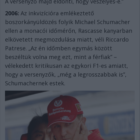
A versenyző majd eldönti, hogy veszélyes-e.”
2006:
Az inkvizícióra emlékeztető
boszorkányüldözés folyik Michael Schumacher
ellen a monacói időmérőn, Rascasse kanyarban
elkövetett megmozdulása miatt, véli Riccardo
Patrese. „Az én időmben egymás között
beszéltük volna meg ezt, mint a férfiak” –
vélekedett kritikusan az egykori F1-es amiatt,
hogy a versenyzők, „még a legrosszabbak is”,
Schumachernek estek.