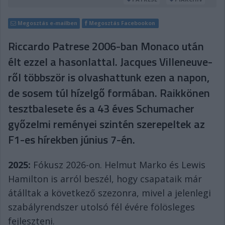
Megosztás e-mailben
Megosztás Facebookon
Riccardo Patrese 2006-ban Monaco után
élt ezzel a hasonlattal. Jacques Villeneuve-
ről többször is olvashattunk ezen a napon,
de sosem túl hízelgő formában. Raikkönen
tesztbalesete és a 43 éves Schumacher
győzelmi reményei szintén szerepeltek az
F1-es hírekben június 7-én.
2025:
Fókusz 2026-on. Helmut Marko és Lewis
Hamilton is arról beszél, hogy csapataik már
átálltak a következő szezonra, mivel a jelenlegi
szabályrendszer utolsó fél évére fölösleges
fejleszteni.