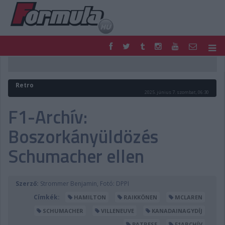
F1
PARC FERMÉ
FORMULA
MOTOR
Retro
NEMZETKÖZI
HAZAI
2025. június 7. szombat, 06:30
RETRO
EGYÉB
F1-Archív:
PODCAST
SHOP
Boszorkányüldözés
LIVE
TIPPJÁTÉK
DIGITÁLIS MAGAZIN
PONTÁLLÁSOK
Schumacher ellen
VERSENYNAPTÁRAK
Szerző:
Strommer Benjamin, Fotó: DPPI
Címkék:
HAMILTON
RAIKKÖNEN
MCLAREN
SCHUMACHER
VILLENEUVE
KANADAINAGYDÍJ
PATRESE
F1ARCHÍV