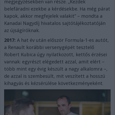
megjegyzésekben van része. „Kezdek
belefáradni ezekbe a kérdésekbe. Ha még párat
kapok, akkor megfejelek valakit” – mondta a
Kanadai Nagydíj hivatalos sajtótájékoztatóján
az újságíróknak.
2017:
A hat év után először Formula-1-es autót,
a Renault korábbi versenygépét tesztelő
Robert Kubica úgy nyilatkozott, kettős érzései
vannak: egyrészt elégedett azzal, amit elért –
több mint egy évig készült a nagy alkalomra –,
de azzal is szembesült, mit veszített a hosszú
kihagyás és kézsérülése következményeként.