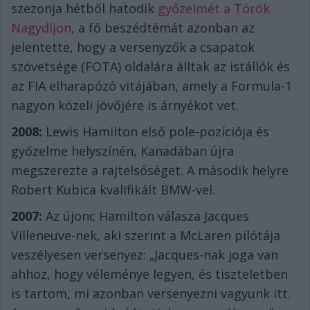
szezonja hétből hatodik
győzelmét a Török
Nagydíjon
, a fő beszédtémát azonban az
jelentette, hogy a versenyzők a csapatok
szövetsége (FOTA) oldalára álltak az istállók és
az FIA elharapózó vitájában, amely a Formula-1
nagyon közeli jövőjére is árnyékot vet.
2008:
Lewis Hamilton első pole-pozíciója és
győzelme helyszínén, Kanadában újra
megszerezte a rajtelsőséget. A második helyre
Robert Kubica kvalifikált BMW-vel.
2007:
Az újonc Hamilton válasza Jacques
Villeneuve-nek, aki szerint a McLaren pilótája
veszélyesen versenyez: „Jacques-nak joga van
ahhoz, hogy véleménye legyen, és tiszteletben
is tartom, mi azonban versenyezni vagyunk itt.