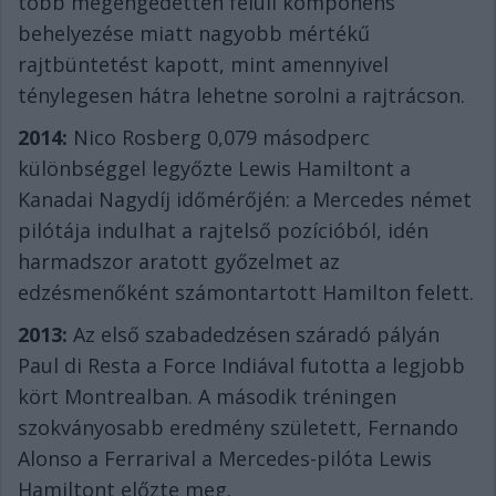
több megengedetten felüli komponens
behelyezése miatt nagyobb mértékű
rajtbüntetést kapott, mint amennyivel
ténylegesen hátra lehetne sorolni a rajtrácson.
2014:
Nico Rosberg 0,079 másodperc
különbséggel legyőzte Lewis Hamiltont a
Kanadai Nagydíj időmérőjén: a Mercedes német
pilótája indulhat a rajtelső pozícióból, idén
harmadszor aratott győzelmet az
edzésmenőként számontartott Hamilton felett.
2013:
Az első szabadedzésen száradó pályán
Paul di Resta a Force Indiával futotta a legjobb
kört Montrealban. A második tréningen
szokványosabb eredmény született, Fernando
Alonso a Ferrarival a Mercedes-pilóta Lewis
Hamiltont előzte meg.