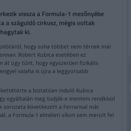
 érkezik vissza a Formula-1 mezőnyébe
ta a száguldó cirkusz, mégis voltak
 hagytak ki.
pilótáról, hogy soha többet nem térnek már
 onnan. Robert Kubica esetében ez
 át úgy tűnt, hogy egyszerűen fizikális
engyel valaha is újra a leggyorsabb
 kettétörte a biztatóan induló Kubica
hogy egyáltalán meg tudják-e menteni rendkívül
k sorozata következett a Ferrarival már
ál, a Formula-1 elméleti síkon sem merült fel