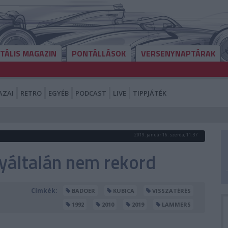
ITÁLIS MAGAZIN
PONTÁLLÁSOK
VERSENYNAPTÁRAK
AZAI
RETRO
EGYÉB
PODCAST
LIVE
TIPPJÁTÉK
2019. január 16. szerda, 11:37
gyáltalán nem rekord
Címkék:
BADOER
KUBICA
VISSZATÉRÉS
1992
2010
2019
LAMMERS