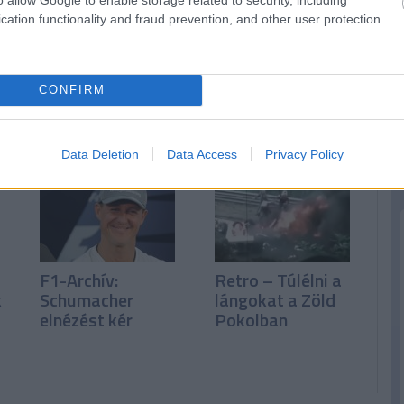
cation functionality and fraud prevention, and other user protection.
F1-Archív: A
F1-Archív: Alonso
Mercedesszel
dupla büntetése
CONFIRM
tárgyal Verstappen
Data Deletion
Data Access
Privacy Policy
F1-Archív:
Retro – Túlélni a
k
Schumacher
lángokat a Zöld
elnézést kér
Pokolban