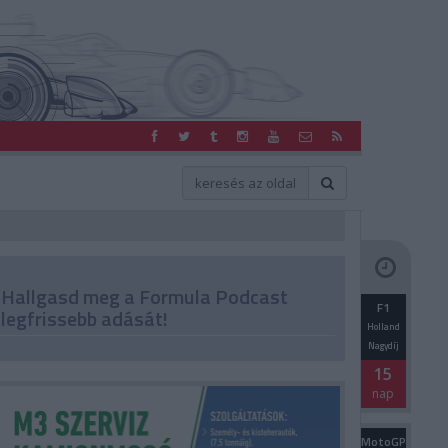
Hallgasd meg a Formula Podcast
F1
legfrissebb adását!
Holland
Nagydíj
15
nap
MotoGP