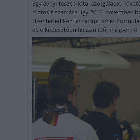
Egy évnyi tesztpilótai szolgálatot köve
biztosít számára, így 2010. november t
tizenhetedikén láthatjuk ismét Formula-
el, elképesztően hosszú idő, mégsem ő t