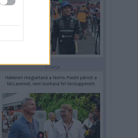
2 napja
Hakkinen megtartaná a Norris-Piastri párost a
McLarennél, nem borítaná fel Verstappenért