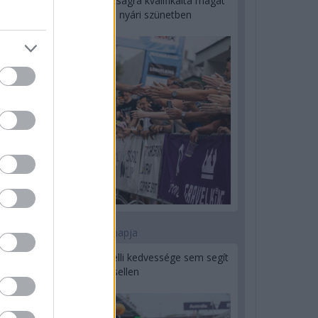
Kerékpáros világbajnokságra kvalifikálta magát
Bottas az F1-es nyári szünetben
1 napja
Montoya szerint Antonelli kedvessége sem segít
Russellen