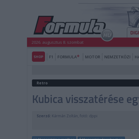
DIG
2026. augusztus 8. szombat
SHOP
F1
FORMULA
MOTOR
NEMZETKÖZI
H
Retro
Kubica visszatérése e
Szerző:
Kármán Zoltán, fotó: dppi