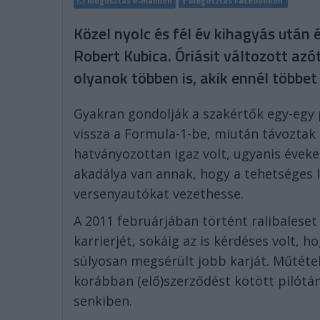
Megosztás e-mailben
Megosztás Facebookon
Közel nyolc és fél év kihagyás után
Robert Kubica. Óriásit változott azó
olyanok többen is, akik ennél többet
Gyakran gondolják a szakértők egy-egy 
vissza a Formula-1-be, miután távoztak
hatványozottan igaz volt, ugyanis éveken
akadálya van annak, hogy a tehetséges l
versenyautókat vezethesse.
A 2011 februárjában történt ralibaleset
karrierjét, sokáig az is kérdéses volt, 
súlyosan megsérült jobb karját. Műtéte
korábban (elő)szerződést kötött pilótán
senkiben.