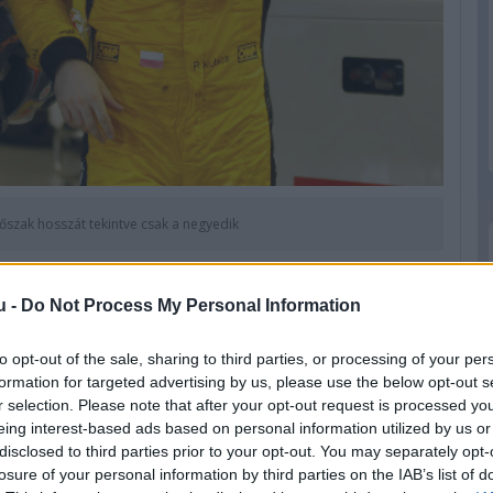
dőszak hosszát tekintve csak a negyedik
u -
Do Not Process My Personal Information
egy holland pilóta, Jan Lammers, aki közel tíz
ihagyás után bukkant fel ismét egy F1-es autó
to opt-out of the sale, sharing to third parties, or processing of your per
ore-t vezetett a Holland nagydíjon,
formation for targeted advertising by us, please use the below opt-out s
jd az Ausztrál) Nagydíjon láthattuk egy
r selection. Please note that after your opt-out request is processed y
eing interest-based ads based on personal information utilized by us or
sett, Adelaide-ben azonban sikerült célba
disclosed to third parties prior to your opt-out. You may separately opt-
losure of your personal information by third parties on the IAB’s list of