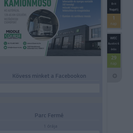
Brit
Nagydíj
1
nap
WEC
Austini 6
órás
29
nap
Kövess minket a Facebookon
Parc Fermé
1 órája