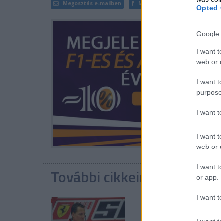
Megosztás e-mailben
Megosztás Facebookon
Opted 
Google 
I want t
web or d
I want t
purpose
I want 
I want t
web or d
I want t
További cikkeink a témába
or app.
I want t
I want t