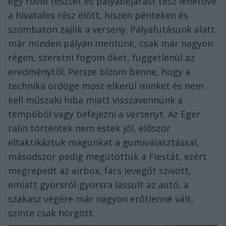
egy rövid tesztet és pályabejárást tesz lehetővé
a hivatalos rész előtt, hiszen pénteken és
szombaton zajlik a verseny. Pályafutásunk alatt
már minden pályán mentünk, csak már nagyon
régen, szeretni fogom őket, függetlenül az
eredménytől. Persze bízom benne, hogy a
technika ördöge most elkerül minket és nem
kell műszaki hiba miatt visszavennünk a
tempóból vagy befejezni a versenyt. Az Eger
ralin történtek nem estek jól, először
eltaktikáztuk magunkat a gumiválasztással,
másodszor pedig megütöttük a Fiestát, ezért
megrepedt az airbox, fars levegőt szívott,
emiatt gyorsról-gyorsra lassult az autó, a
szakasz végére már nagyon erőtlenné vált,
szinte csak hörgött.