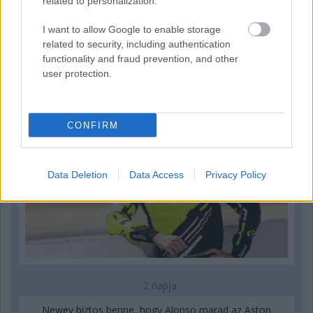
related to personalization.
I want to allow Google to enable storage
related to security, including authentication
2 napja
functionality and fraud prevention, and other
user protection.
Újabb korábbi F2-es bajnok folytatja a Formula-E-ben
CONFIRM
Data Deletion
Data Access
Privacy Policy
2 napja
Newey biztos benne, hogy Alonso marad az Aston