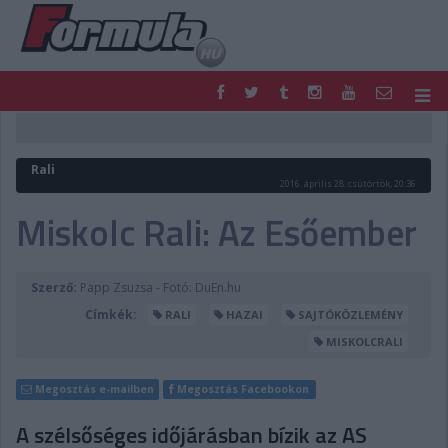
F1
PARC FERMÉ
FORMULA
MOTOR
Rali
NEMZETKÖZI
HAZAI
2016. április 28. csütörtök, 20:36
RETRO
EGYÉB
Miskolc Rali: Az Esőember
PODCAST
SHOP
LIVE
TIPPJÁTÉK
DIGITÁLIS MAGAZIN
PONTÁLLÁSOK
Szerző:
Papp Zsuzsa - Fotó: DuEn.hu
VERSENYNAPTÁRAK
Címkék:
RALI
HAZAI
SAJTÓKÖZLEMÉNY
MISKOLCRALI
Megosztás e-mailben
Megosztás Facebookon
A szélsőséges időjárásban bízik az AS