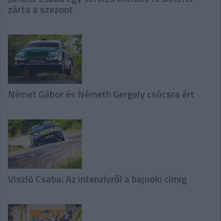
zárta a szezont
Német Gábor és Németh Gergely csúcsra ért
Viszló Csaba: Az intenzívről a bajnoki címig