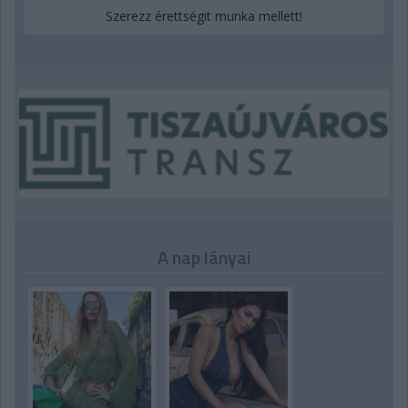
Szerezz érettségit munka mellett!
A nap lányai