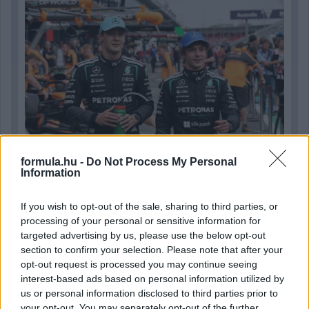
formula.hu -
Do Not Process My Personal
Information
1 napja
If you wish to opt-out of the sale, sharing to third parties, or
processing of your personal or sensitive information for
Hakkinen megtartaná a Norris-Piastri párost a
targeted advertising by us, please use the below opt-out
McLarennél, nem borítaná fel Verstappenért
section to confirm your selection. Please note that after your
opt-out request is processed you may continue seeing
interest-based ads based on personal information utilized by
us or personal information disclosed to third parties prior to
your opt-out. You may separately opt-out of the further