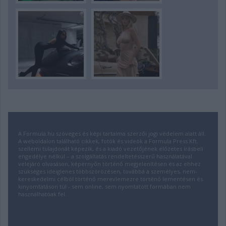
A Formula.hu szöveges és képi tartalma szerzői jogi védelem alatt áll.
A weboldalon található cikkek, fotók és videók a Formula Press Kft.
szellemi tulajdonát képezik, és a kiadó vezetőjének előzetes írásbeli
engedélye nélkül – a szolgáltatás rendeltetésszerű használatával
velejáró olvasáson, képernyőn történő megjelenítésen és az ehhez
szükséges ideiglenes többszörözésen, továbbá a személyes, nem-
kereskedelmi célból történő merevlemezre történő lementésen és
kinyomtatáson túl - sem online, sem nyomtatott formában nem
használhatóak fel.