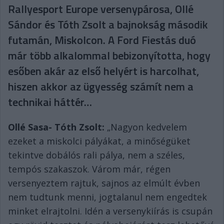
Rallyesport Europe versenypárosa, Ollé
Sándor és Tóth Zsolt a bajnokság második
futamán, Miskolcon. A Ford Fiestás duó
már több alkalommal bebizonyította, hogy
esőben akár az első helyért is harcolhat,
hiszen akkor az ügyesség számít nem a
technikai háttér…
Ollé Sasa- Tóth Zsolt:
„Nagyon kedvelem
ezeket a miskolci pályákat, a minőségüket
tekintve dobálós rali pálya, nem a széles,
tempós szakaszok. Várom már, régen
versenyeztem rajtuk, sajnos az elmúlt évben
nem tudtunk menni, jogtalanul nem engedtek
minket elrajtolni. Idén a versenykiírás is csupán