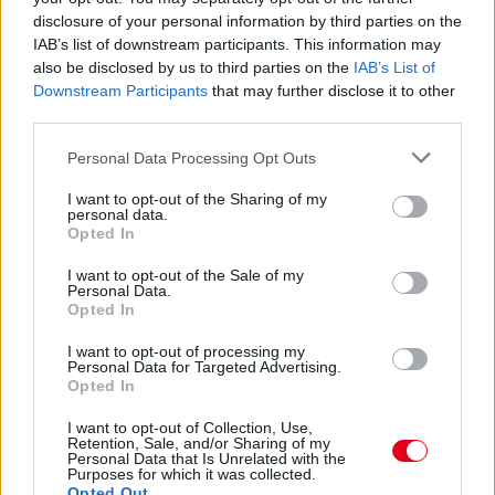
disclosure of your personal information by third parties on the
IAB’s list of downstream participants. This information may
also be disclosed by us to third parties on the
IAB’s List of
Downstream Participants
that may further disclose it to other
third parties.
Please note that this website/app uses one or more Google
Personal Data Processing Opt Outs
services and may gather and store information including but
not limited to your visit or usage behaviour. You may click to
I want to opt-out of the Sharing of my
personal data.
grant or deny consent to Google and its third-party tags to
Opted In
1 napja
use your data for below specified purposes in below Google
consent section.
I want to opt-out of the Sale of my
Megvan, mikor kezdődik az F1-es Bahreini Nagydíj
Personal Data.
Malajziában
Opted In
I want to opt-out of processing my
Personal Data for Targeted Advertising.
Opted In
I want to opt-out of Collection, Use,
Retention, Sale, and/or Sharing of my
Personal Data that Is Unrelated with the
Purposes for which it was collected.
Opted Out