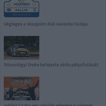
Végleges a Veszprém Rali nevezési listája
Rónavölgyi Endre befejezte aktív pályafutását
Juhász Csaba egy sérülés ellenére is sikerrel