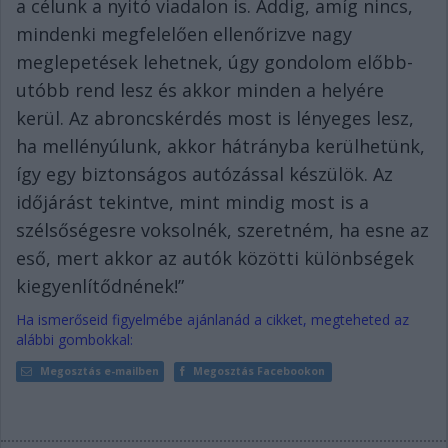
a célunk a nyitó viadalon is. Addig, amíg nincs,
mindenki megfelelően ellenőrizve nagy
meglepetések lehetnek, úgy gondolom előbb-
utóbb rend lesz és akkor minden a helyére
kerül. Az abroncskérdés most is lényeges lesz,
ha mellényúlunk, akkor hátrányba kerülhetünk,
így egy biztonságos autózással készülök. Az
időjárást tekintve, mint mindig most is a
szélsőségesre voksolnék, szeretném, ha esne az
eső, mert akkor az autók közötti különbségek
kiegyenlítődnének!”
Ha ismerőseid figyelmébe ajánlanád a cikket, megteheted az
alábbi gombokkal:
Megosztás e-mailben
Megosztás Facebookon