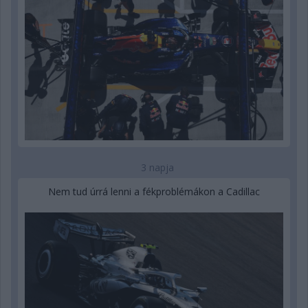
3 napja
Nem tud úrrá lenni a fékproblémákon a Cadillac