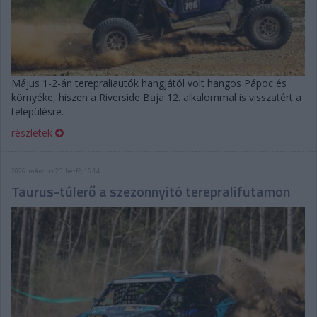
Május 1-2-án terepraliautók hangjától volt hangos Pápoc és
környéke, hiszen a Riverside Baja 12. alkalommal is visszatért a
településre.
részletek
2026. március 23. hétfő, 16:14
Taurus-túlerő a szezonnyitó terepralifutamon