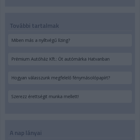
További tartalmak
Miben más a nyíltvégű lízing?
Prémium Autóház Kft.: Öt autómárka Hatvanban
Hogyan válasszunk megfelelő fénymásolópapírt?
Szerezz érettségit munka mellett!
A nap lányai