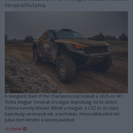
terepralifutama
A Hunguest Raid of the Championsszal lezárult a 2025-ös M1
Flotta Magyar Tereprali Országos Bajnokság. Az év utolsó
futama komoly kihívást állított a magyar, a CEZ és az olasz
bajnokság versenyzői elé, a technikás, ritmusváltásoktól teli
pálya nem kímélte a versenyautókat.
részletek