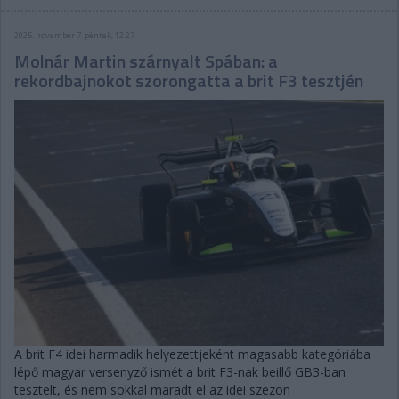
2025. november 7. péntek, 12:27
Molnár Martin szárnyalt Spában: a
rekordbajnokot szorongatta a brit F3 tesztjén
A brit F4 idei harmadik helyezettjeként magasabb kategóriába
lépő magyar versenyző ismét a brit F3-nak beillő GB3-ban
tesztelt, és nem sokkal maradt el az idei szezon