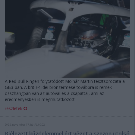
A Red Bull Ringen folytatódott Molnár Martin tesztsorozata a
GB3-ban. A brit F4 idei bronzérmese továbbra is remek
összhangban van az autóval és a csapattal, ami az
eredményekben is megmutatkozott.
részletek
2025. november 17. hétfő, 07:02
Kiélezett küzdelemmel ért véget a szezon utolsó