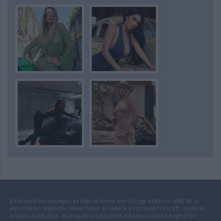
A Formula.hu szöveges és képi tartalma szerzői jogi védelem alatt áll. A
weboldalon található cikkek, fotók és videók a Formula Press Kft. szellemi
tulajdonát képezik, és a kiadó vezetőjének előzetes írásbeli engedélye