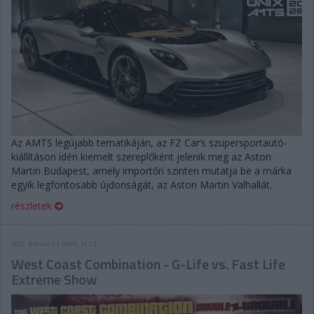
Az AMTS legújabb tematikáján, az FZ Car’s szupersportautó-
kiállításon idén kiemelt szereplőként jelenik meg az Aston
Martin Budapest, amely importőri szinten mutatja be a márka
egyik legfontosabb újdonságát, az Aston Martin Valhallát.
részletek
2026. február 23. hétfő, 16:23
West Coast Combination - G-Life vs. Fast Life
Extreme Show