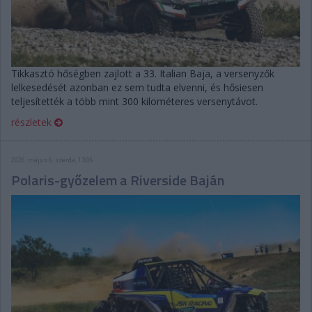
Tikkasztó hőségben zajlott a 33. Italian Baja, a versenyzők
lelkesedését azonban ez sem tudta elvenni, és hősiesen
teljesítették a több mint 300 kilométeres versenytávot.
részletek
2026. május 6. szerda, 13:06
Polaris-győzelem a Riverside Baján