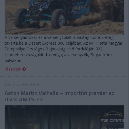
A versenyautókat és a versenyzőket is vastag homokréteg
takarta be a Desert Express 300 céljában. Az M1 Flotta Magyar
Tereprallye Országos Bajnokság első fordulóján 332
kilométeren száguldottak végig a versenyzők, Bugac körüli
pályákon.
részletek
2026. március 9. hétfő, 19:26
Aston Martin Valhalla – importőri premier az
UNIX-AMTS-en!