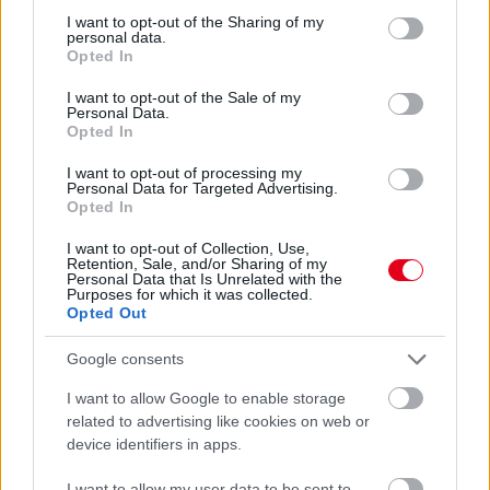
not limited to your visit or usage behaviour. You may click to
I want to opt-out of the Sharing of my
personal data.
grant or deny consent to Google and its third-party tags to
Opted In
use your data for below specified purposes in below Google
consent section.
I want to opt-out of the Sale of my
Personal Data.
Opted In
Július 12-én és 13-án a visontai Black Star Speedwayen kerül sor
I want to opt-out of processing my
a Supermoto GP világbajnoki sorozat magyarországi
Personal Data for Targeted Advertising.
fordulójára, négy hazai indulóval.
Opted In
részletek
I want to opt-out of Collection, Use,
Retention, Sale, and/or Sharing of my
Personal Data that Is Unrelated with the
Purposes for which it was collected.
előző hírek
következő hírek
Opted Out
Google consents
Hallgasd meg a Formula Podcast
I want to allow Google to enable storage
legfrissebb adását!
related to advertising like cookies on web or
device identifiers in apps.
I want to allow my user data to be sent to