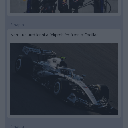
3 napja
Nem tud úrrá lenni a fékproblémákon a Cadillac
4 napja