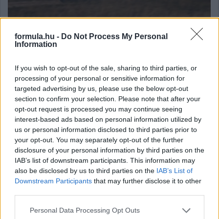
Augusztus 14-16. között a tereprali mezőnye ismét beveszi
formula.hu -
Do Not Process My Personal
Information
Várpalotát és a lőteret! A HunGarian Baja idén már 22.
évfordulóját ünnepli, a verseny pedig hírnevéhez mérten
szenzációs hangulattal és adrenalindús környezettel, és
If you wish to opt-out of the sale, sharing to third parties, or
természetesen páratlan pályákkal várja a versenyzőket és a
processing of your personal or sensitive information for
nézőket.
targeted advertising by us, please use the below opt-out
section to confirm your selection. Please note that after your
részletek
opt-out request is processed you may continue seeing
interest-based ads based on personal information utilized by
2025. július 9. szerda, 06:54
us or personal information disclosed to third parties prior to
Visontán küzdenek a Supermoto-vb legjobbjai
your opt-out. You may separately opt-out of the further
disclosure of your personal information by third parties on the
IAB’s list of downstream participants. This information may
also be disclosed by us to third parties on the
IAB’s List of
Downstream Participants
that may further disclose it to other
third parties.
Please note that this website/app uses one or more Google
Personal Data Processing Opt Outs
services and may gather and store information including but