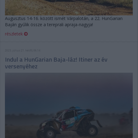
Augusztus 14-16. között ismét Várpalotán, a 22. HunGarian
Baján gyűlik össze a tereprali apraja-nagyja!
részletek
2025. július 21. hétfő, 06:14
Indul a HunGarian Baja-láz! Itiner az év
versenyéhez