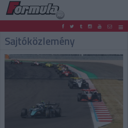
Sajtóközlemény
F1
PARC FERMÉ
FORMULA
MOTOR
NEMZETKÖZI
HAZAI
RETRO
EGYÉB
PODCAST
SHOP
LIVE
TIPPJÁTÉK
DIGITÁLIS MAGAZIN
PONTÁLLÁSOK
VERSENYNAPTÁRAK