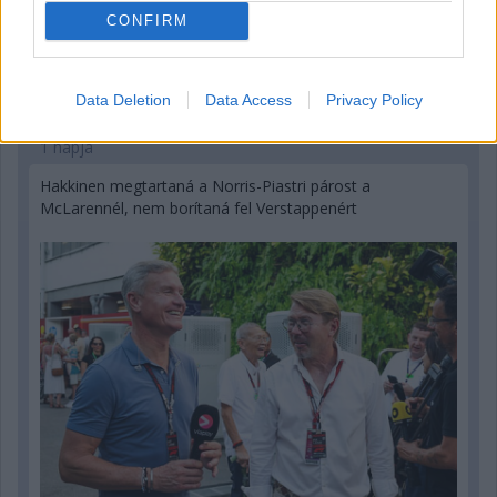
CONFIRM
Data Deletion
Data Access
Privacy Policy
1 napja
Hakkinen megtartaná a Norris-Piastri párost a
McLarennél, nem borítaná fel Verstappenért