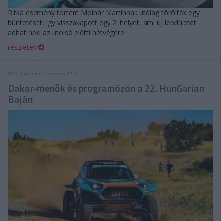
Ritka esemény történt Molnár Martinnal: utólag törölték egy
büntetését, így visszakapott egy 2. helyet, ami új lendületet
adhat neki az utolsó előtti hétvégére.
részletek
2025. augusztus 13. szerda, 17:11
Dakar-menők és programözön a 22. HunGarian
Baján