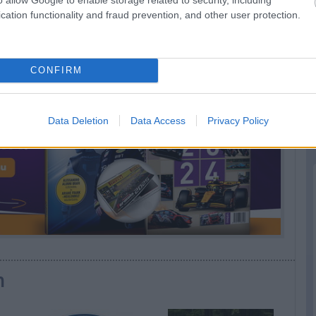
eted az alábbi gombokkal:
cation functionality and fraud prevention, and other user protection.
CONFIRM
Data Deletion
Data Access
Privacy Policy
n