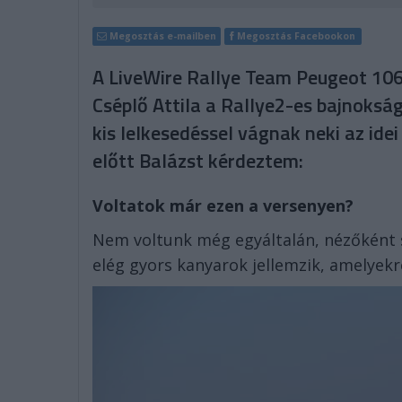
Megosztás e-mailben
Megosztás Facebookon
A LiveWire Rallye Team Peugeot 106-
Cséplő Attila a Rallye2-es bajnoksá
kis lelkesedéssel vágnak neki az ide
előtt Balázst kérdeztem:
Voltatok már ezen a versenyen?
Nem voltunk még egyáltalán, nézőként s
elég gyors kanyarok jellemzik, amelyekr