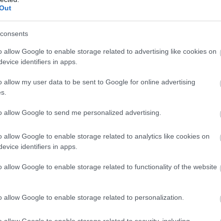
Out
consents
o allow Google to enable storage related to advertising like cookies on
evice identifiers in apps.
o allow my user data to be sent to Google for online advertising
s.
rt 106-ossal indultok, hogyan készítették
to allow Google to send me personalized advertising.
tunk és még fogunk is az utolsó pillanatig. Új
o allow Google to enable storage related to analytics like cookies on
evice identifiers in apps.
s mondhatnám, hogy ezek már a másik autónkba
gy fehér alapszínű lesz, súlya pedig a
o allow Google to enable storage related to functionality of the website
árait fogja súrolni és természetesen a
 fogja viselni.
o allow Google to enable storage related to personalization.
o allow Google to enable storage related to security, including