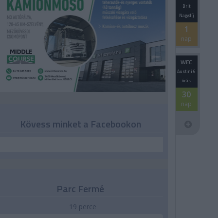
Brit
Nagydíj
1
nap
WEC
Austini 6
órás
30
nap
Kövess minket a Facebookon
Parc Fermé
19 perce