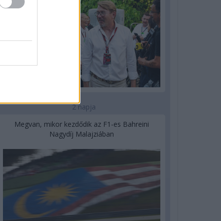
2 napja
Megvan, mikor kezdődik az F1-es Bahreini
Nagydíj Malajziában