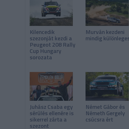
Kilencedik
Murván kezdeni
szezonját kezdi a
mindig különlege
Peugeot 208 Rally
Cup Hungary
sorozata
Juhász Csaba egy
Német Gábor és
sérülés ellenére is
Németh Gergely
sikerrel zárta a
csúcsra ért
szezont