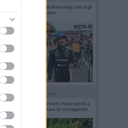
Montoya szerint Antonelli kedvessége sem segít
Russellen
2 napja
Hakkinen megtartaná a Norris-Piastri párost a
McLarennél, nem borítaná fel Verstappenért