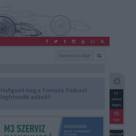
Hallgasd meg a Formula Podcast
F1
legfrissebb adását!
Holland
Nagydíj
15
nap
MotoGP