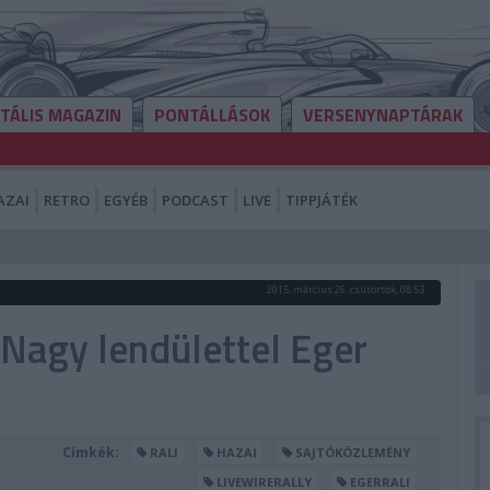
ITÁLIS MAGAZIN
PONTÁLLÁSOK
VERSENYNAPTÁRAK
AZAI
RETRO
EGYÉB
PODCAST
LIVE
TIPPJÁTÉK
2015. március 26. csütörtök, 08:53
 Nagy lendülettel Eger
Címkék:
RALI
HAZAI
SAJTÓKÖZLEMÉNY
LIVEWIRERALLY
EGERRALI