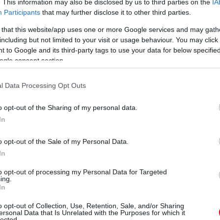
. This information may also be disclosed by us to third parties on the
IA
Participants
that may further disclose it to other third parties.
zt vettünk a Mecsek Rallye-n és a
 that this website/app uses one or more Google services and may gath
including but not limited to your visit or usage behaviour. You may click 
először, hogy már a komplett bajnokságban
 to Google and its third-party tags to use your data for below specifi
cences versenyzőkként.
ogle consent section.
l Data Processing Opt Outs
o opt-out of the Sharing of my personal data.
In
o opt-out of the Sale of my Personal Data.
In
to opt-out of processing my Personal Data for Targeted
ing.
In
o opt-out of Collection, Use, Retention, Sale, and/or Sharing
ersonal Data that Is Unrelated with the Purposes for which it
lected.