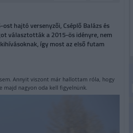
ost hajtó versenyzői, Cséplő Balázs és
got választották a 2015-ös idényre, nem
i kihívásoknak, így most az első futam
em. Annyit viszont már hallottam róla, hogy
e majd nagyon oda kell figyelnünk.