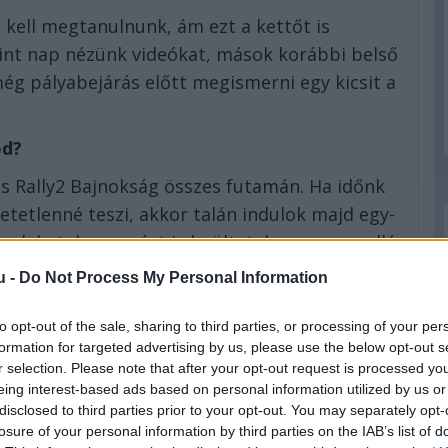
 kell megtanulnunk, ám ezt a kettőt is
mint nap nézünk videókat, mások korábbi belső
még pályabejárás előtt megismerni egy kicsit a
od?
os Rally2 Bajnokság összes futamán. Ha időnk
etetlenné teszi, akkor talán indulok majd egy-
ben lehet, hogy mást is beültetek magam mellé,
u -
Do Not Process My Personal Information
sre?
to opt-out of the sale, sharing to third parties, or processing of your per
azt az előbb említett videók alapján, a fizikai
formation for targeted advertising by us, please use the below opt-out s
r selection. Please note that after your opt-out request is processed y
juk meg, legyen ez futás vagy az én esetemben
eing interest-based ads based on personal information utilized by us or
ráló célzott torna.
disclosed to third parties prior to your opt-out. You may separately opt-
losure of your personal information by third parties on the IAB’s list of
zőnyében, mi a célotok erre a szezonra