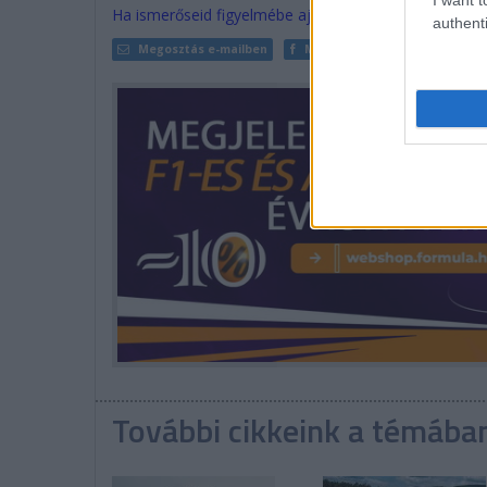
Ha ismerőseid figyelmébe ajánlanád a cikket, megteh
authenti
Megosztás e-mailben
Megosztás Facebookon
További cikkeink a témába