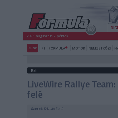
DIG
2026. augusztus 7. péntek
SHOP
F1
FORMULA
MOTOR
NEMZETKÖZI
H
Rali
LiveWire Rallye Team:
felé
Szerző:
Krizsán Zoltán