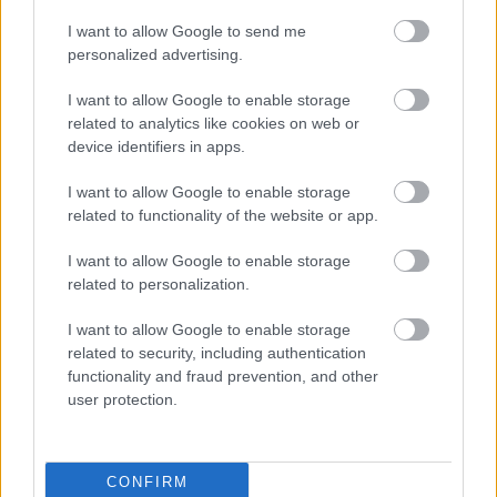
Miben más a nyíltvégű lízing?
I want to allow Google to send me
personalized advertising.
Prémium Autóház Kft.: Öt autómárka Hatvanban
I want to allow Google to enable storage
related to analytics like cookies on web or
Hogyan válasszunk megfelelő fénymásolópapírt?
device identifiers in apps.
I want to allow Google to enable storage
Szerezz érettségit munka mellett!
related to functionality of the website or app.
I want to allow Google to enable storage
related to personalization.
I want to allow Google to enable storage
related to security, including authentication
functionality and fraud prevention, and other
user protection.
CONFIRM