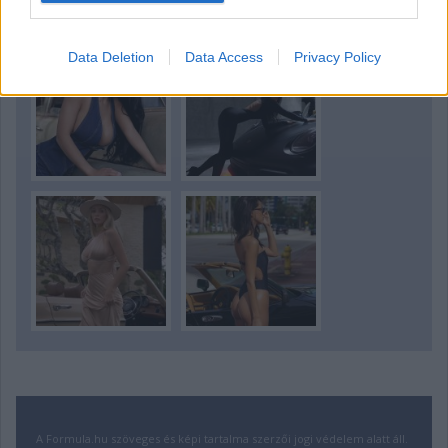
A nap lányai
Data Deletion
Data Access
Privacy Policy
A Formula.hu szöveges és képi tartalma szerzői jogi védelem alatt áll.