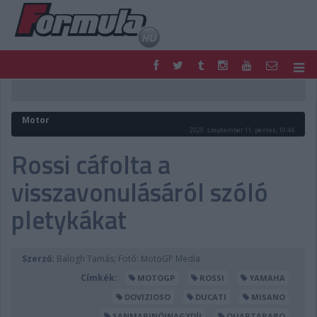
F1
PARC FERMÉ
FORMULA
MOTOR
Motor
NEMZETKÖZI
HAZAI
2020. szeptember 11. péntek, 10:44
RETRO
EGYÉB
Rossi cáfolta a
PODCAST
SHOP
visszavonulásáról szóló
LIVE
TIPPJÁTÉK
DIGITÁLIS MAGAZIN
PONTÁLLÁSOK
pletykákat
VERSENYNAPTÁRAK
Szerző:
Balogh Tamás; Fotó: MotoGP Media
Címkék:
MOTOGP
ROSSI
YAMAHA
DOVIZIOSO
DUCATI
MISANO
SANMARINÓINAGYDÍJ
QUARTARARO