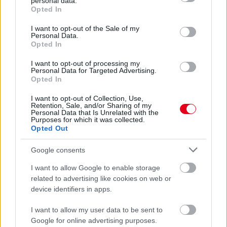
personal data.
grant or deny consent to Google and its third-party tags to
Opted In
Steiner már csak öt százalék esélyt ad Russell vb-címére
use your data for below specified purposes in below Google
consent section.
I want to opt-out of the Sale of my
Personal Data.
Opted In
I want to opt-out of processing my
Personal Data for Targeted Advertising.
Opted In
I want to opt-out of Collection, Use,
Retention, Sale, and/or Sharing of my
Personal Data that Is Unrelated with the
Purposes for which it was collected.
Opted Out
Google consents
I want to allow Google to enable storage
related to advertising like cookies on web or
device identifiers in apps.
További tartalmak
I want to allow my user data to be sent to
Google for online advertising purposes.