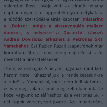
Valentino Rossi jövője volt, az elmúlt néhány
napban ugyanis felröppentek olyan pletykák az
elhúzódó szerződés-aláírás kapcsán,
miszerint
a „Doktor” mégis a visszavonulás mellett
döntött, s helyette a Ducatitól távozó
Andrea Dovizioso érkezhet a Petronas SRT
Yamahához
. Ezt Razlan Razali csapatfőnök már
korábban cáfolta, most pedig maga Rossi is jót
nevetett a híreszteléseken:
„Nem, ez nem igaz. A helyzet ugyanaz, mint két-
három hete. Kihasználjuk a rendelkezésünkre
álló időt a Yamahával, mert nem kell sietnünk,
és van még valami, amit meg kell oldanunk. De
közel vagyunk az aláíráshoz, és a Petronas SRT-
nél fogok versenyezni jövőre. Azt mondanám,