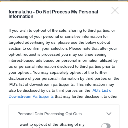
formula.hu -
Do Not Process My Personal
Information
4 napja
Molnár Martin második lett Silverstone-ban, a
If you wish to opt-out of the sale, sharing to third parties, or
bajnokságban is előrelépett
processing of your personal or sensitive information for
targeted advertising by us, please use the below opt-out
section to confirm your selection. Please note that after your
opt-out request is processed you may continue seeing
interest-based ads based on personal information utilized by
us or personal information disclosed to third parties prior to
your opt-out. You may separately opt-out of the further
disclosure of your personal information by third parties on the
IAB’s list of downstream participants. This information may
also be disclosed by us to third parties on the
IAB’s List of
Downstream Participants
that may further disclose it to other
third parties.
Please note that this website/app uses one or more Google
Personal Data Processing Opt Outs
services and may gather and store information including but
not limited to your visit or usage behaviour. You may click to
I want to opt-out of the Sharing of my
5 napja