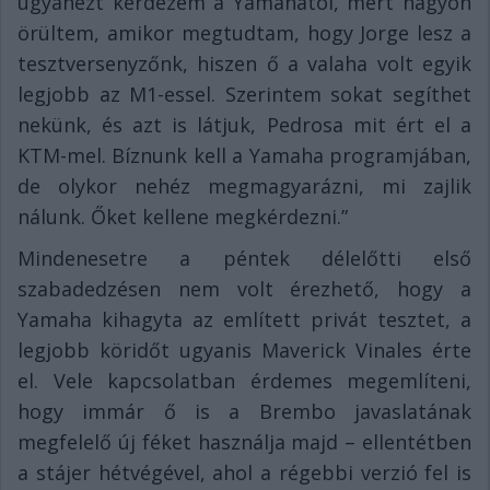
ugyanezt kérdezem a Yamahától, mert nagyon
örültem, amikor megtudtam, hogy Jorge lesz a
tesztversenyzőnk, hiszen ő a valaha volt egyik
legjobb az M1-essel. Szerintem sokat segíthet
nekünk, és azt is látjuk, Pedrosa mit ért el a
KTM-mel. Bíznunk kell a Yamaha programjában,
de olykor nehéz megmagyarázni, mi zajlik
nálunk. Őket kellene megkérdezni.”
Mindenesetre a péntek délelőtti első
szabadedzésen nem volt érezhető, hogy a
Yamaha kihagyta az említett privát tesztet, a
legjobb köridőt ugyanis Maverick Vinales érte
el. Vele kapcsolatban érdemes megemlíteni,
hogy immár ő is a Brembo javaslatának
megfelelő új féket használja majd – ellentétben
a stájer hétvégével, ahol a régebbi verzió fel is