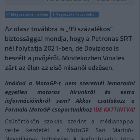
Megosztás e-mailben
Megosztás Facebookon
Az olasz továbbra is „99 százalékos”
biztossággal mondja, hogy a Petronas SRT-
nél folytatja 2021-ben, de Dovizioso is
beszélt a jövőjéről. Mindeközben Vinales
zárt az élen az első misanói edzésen.
Imádod a MotoGP-t, nem szeretnél lemaradni
egyetlen motoros hírünkről és extra
információinkról sem? Akkor csatlakozz a
Formula MotoGP csoportunkhoz
IDE KATTINTVA
!
Csütörtökön szokás szerint a médianappal
vette kezdetét a MotoGP San Marinó-i
Nagydíjának hétvégéje. A legfontosabb téma