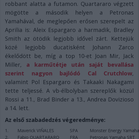
robbant alatta a futamon. Quartararo végzett
mögötte a második helyen a Petronas
Yamahával, de meglepően erősen szerepelt az
Aprilia is: Aleix Espargaro a harmadik, Bradley
Smith az ötödik legjobb idővel zárt. Kettejük
közé legjobb ducatisként Johann Zarco
ékelődött be, míg a top 10-et Joan Mir, Jack
Miller,
a karműtétje után saját bevallása
szerint nagyon bajlódó Cal Crutchlow
,
valamint Pol Espargaro és Takaaki Nakagami
tette teljessé. A vb-élbolyban szereplők közül
Rossi a 11., Brad Binder a 13., Andrea Dovizioso
a 14. lett.
Az első szabadedzés végeredménye:
1.
Maverick VIÑALES
SPA
Monster Energy Yamah
2.
Fabio QUARTARARO
FRA
Petronas Yamaha SRT