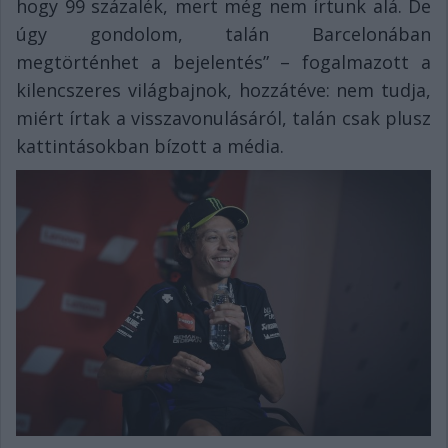
hogy 99 százalék, mert még nem írtunk alá. De
úgy gondolom, talán Barcelonában
megtörténhet a bejelentés” – fogalmazott a
kilencszeres világbajnok, hozzátéve: nem tudja,
miért írtak a visszavonulásáról, talán csak plusz
kattintásokban bízott a média.