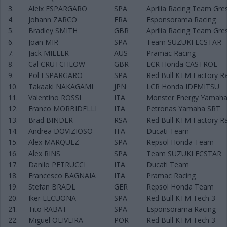
3.
Aleix ESPARGARO
SPA
Aprilia Racing Team Gres
4.
Johann ZARCO
FRA
Esponsorama Racing
5.
Bradley SMITH
GBR
Aprilia Racing Team Gres
6.
Joan MIR
SPA
Team SUZUKI ECSTAR
7.
Jack MILLER
AUS
Pramac Racing
8.
Cal CRUTCHLOW
GBR
LCR Honda CASTROL
9.
Pol ESPARGARO
SPA
Red Bull KTM Factory R
10.
Takaaki NAKAGAMI
JPN
LCR Honda IDEMITSU
11.
Valentino ROSSI
ITA
Monster Energy Yamah
12.
Franco MORBIDELLI
ITA
Petronas Yamaha SRT
13.
Brad BINDER
RSA
Red Bull KTM Factory R
14.
Andrea DOVIZIOSO
ITA
Ducati Team
15.
Alex MARQUEZ
SPA
Repsol Honda Team
16.
Alex RINS
SPA
Team SUZUKI ECSTAR
17.
Danilo PETRUCCI
ITA
Ducati Team
18.
Francesco BAGNAIA
ITA
Pramac Racing
19.
Stefan BRADL
GER
Repsol Honda Team
20.
Iker LECUONA
SPA
Red Bull KTM Tech 3
21.
Tito RABAT
SPA
Esponsorama Racing
22.
Miguel OLIVEIRA
POR
Red Bull KTM Tech 3