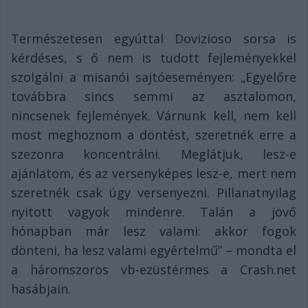
Természetesen egyúttal Dovizioso sorsa is
kérdéses, s ő nem is tudott fejleményekkel
szolgálni a misanói sajtóeseményen: „Egyelőre
továbbra sincs semmi az asztalomon,
nincsenek fejlemények. Várnunk kell, nem kell
most meghoznom a döntést, szeretnék erre a
szezonra koncentrálni. Meglátjuk, lesz-e
ajánlatom, és az versenyképes lesz-e, mert nem
szeretnék csak úgy versenyezni. Pillanatnyilag
nyitott vagyok mindenre. Talán a jövő
hónapban már lesz valami: akkor fogok
dönteni, ha lesz valami egyértelmű” – mondta el
a háromszoros vb-ezüstérmes a Crash.net
hasábjain.