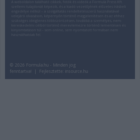
A weboldalon található cikkek, fotók és videók a Formula Press Kft.
szellemi tulajdonát képezik, és a kiadó vezetőjének előzetes írásbeli
engedélye nélkül – a szolgáltatás rendeltetésszerű használatával
velejáró olvasáson, képernyőn történő megjelenítésen és az ehhez
szükséges ideiglenes többszörözésen, továbbá a személyes, nem-
kereskedelmi célból történő merevlemezre történő lementésen és
kinyomtatáson túl - sem online, sem nyomtatott formában nem
használhatóak fel.
© 2026 Formula.hu - Minden jog
fenntartva! | Fejlesztette:
insource.hu