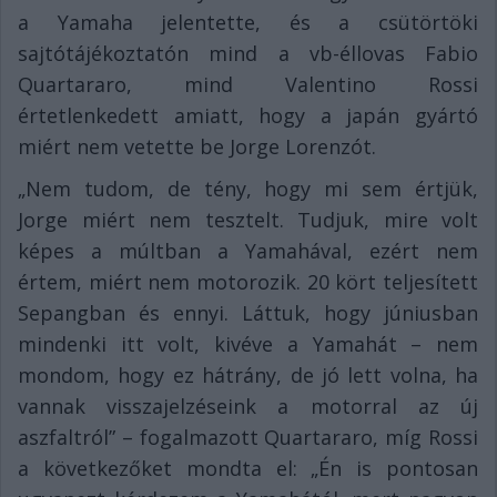
a Yamaha jelentette, és a csütörtöki
sajtótájékoztatón mind a vb-éllovas Fabio
Quartararo, mind Valentino Rossi
értetlenkedett amiatt, hogy a japán gyártó
miért nem vetette be Jorge Lorenzót.
„Nem tudom, de tény, hogy mi sem értjük,
Jorge miért nem tesztelt. Tudjuk, mire volt
képes a múltban a Yamahával, ezért nem
értem, miért nem motorozik. 20 kört teljesített
Sepangban és ennyi. Láttuk, hogy júniusban
mindenki itt volt, kivéve a Yamahát – nem
mondom, hogy ez hátrány, de jó lett volna, ha
vannak visszajelzéseink a motorral az új
aszfaltról” – fogalmazott Quartararo, míg Rossi
a következőket mondta el: „Én is pontosan