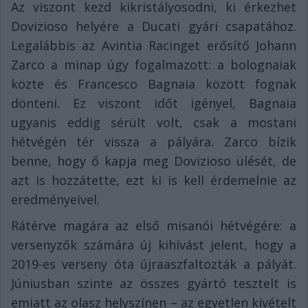
Az viszont kezd kikristályosodni, ki érkezhet
Dovizioso helyére a Ducati gyári csapatához.
Legalábbis az Avintia Racinget erősítő Johann
Zarco a minap úgy fogalmazott: a bolognaiak
közte és Francesco Bagnaia között fognak
dönteni. Ez viszont időt igényel, Bagnaia
ugyanis eddig sérült volt, csak a mostani
hétvégén tér vissza a pályára. Zarco bízik
benne, hogy ő kapja meg Dovizioso ülését, de
azt is hozzátette, ezt ki is kell érdemelnie az
eredményeivel.
Rátérve magára az első misanói hétvégére: a
versenyzők számára új kihívást jelent, hogy a
2019-es verseny óta újraaszfaltozták a pályát.
Júniusban szinte az összes gyártó tesztelt is
emiatt az olasz helyszínen – az egyetlen kivételt