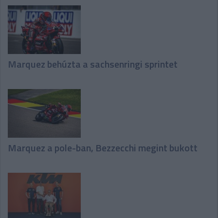
Marquez behúzta a sachsenringi sprintet
Marquez a pole-ban, Bezzecchi megint bukott