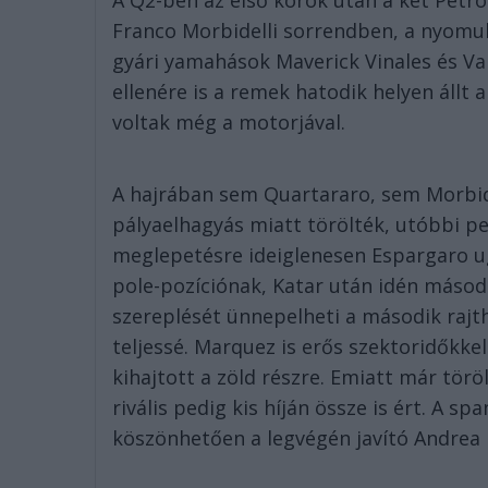
A Q2-ben az első körök után a két Petr
Franco Morbidelli sorrendben, a nyomu
gyári yamahások Maverick Vinales és Va
ellenére is a remek hatodik helyen állt
voltak még a motorjával.
A hajrában sem Quartararo, sem Morbide
pályaelhagyás miatt törölték, utóbbi ped
meglepetésre ideiglenesen Espargaro ugr
pole-pozíciónak, Katar után idén másod
szereplését ünnepelheti a második rajthe
teljessé. Marquez is erős szektoridőkkel
kihajtott a zöld részre. Emiatt már töröl
rivális pedig kis híján össze is ért. A sp
köszönhetően a legvégén javító Andrea 