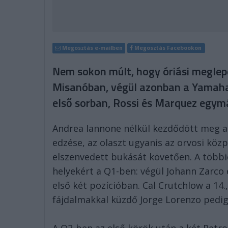
Megosztás e-mailben
Megosztás Facebookon
Nem sokon múlt, hogy óriási meglep
Misanóban, végül azonban a Yamaha 
első sorban, Rossi és Marquez egymá
Andrea Iannone nélkül kezdődött meg 
edzése, az olaszt ugyanis az orvosi köz
elszenvedett bukását követően. A többie
helyekért a Q1-ben: végül Johann Zarco 
első két pozícióban. Cal Crutchlow a 14.,
fájdalmakkal küzdő Jorge Lorenzo pedig a