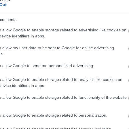
Out
consents
o allow Google to enable storage related to advertising like cookies on
evice identifiers in apps.
n
o allow my user data to be sent to Google for online advertising
s.
to allow Google to send me personalized advertising.
o allow Google to enable storage related to analytics like cookies on
evice identifiers in apps.
Marquez és Ogura
Marquez 13.
is kimondta: vb-
alkalommal nyert
o allow Google to enable storage related to functionality of the website
ál
esélyesek, ha…
a Sachsenringen
o allow Google to enable storage related to personalization.
o allow Google to enable storage related to security, including