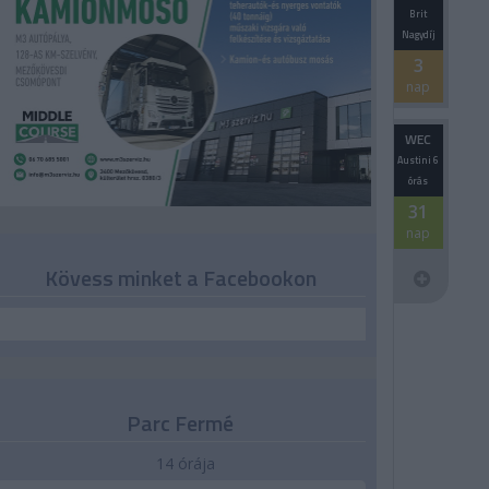
Brit
Nagydíj
3
nap
WEC
Austini 6
órás
31
nap
Kövess minket a Facebookon
Parc Fermé
14 órája