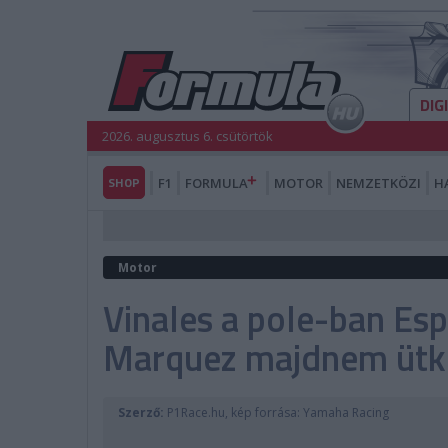
DIG
2026. augusztus 6. csütörtök
SHOP
F1
FORMULA
MOTOR
NEMZETKÖZI
H
Motor
Vinales a pole-ban Esp
Marquez majdnem ütk
Szerző:
P1Race.hu, kép forrása: Yamaha Racing