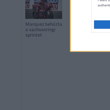
authenti
Marquez behúzta
Marquez a pole-
a sachsenringi
ban, Bezzecchi
sprintet
megint bukott