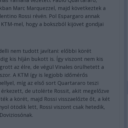
onas Yamaha vezetett Fabio Quartararo,
kban Marc Marquezzel, majd következtek a
lentino Rossi révén. Pol Espargaro annak
 a KTM-mel, hogy a bokszból kijövet gondjai
lli nem tudott javítani: előbbi körét
ig kis híján bukott is. Így viszont nem kis
ott az élre, de végül Vinales örülhetett a
szor. A KTM így is legjobb időmérős
llyel, míg az első sort Quartararo teszi
 érkezett, de utolérte Rossit, akit megelőzve
ték a körét, majd Rossi visszaelőzte őt, a két
anyol ötödik lett, Rossi viszont csak hetedik,
Doviziosónak.