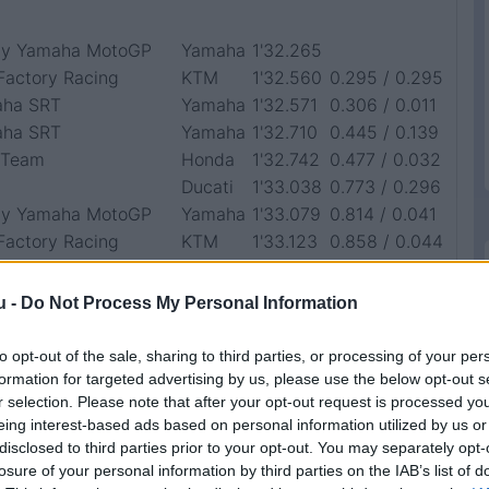
gy Yamaha MotoGP
Yamaha
1'32.265
Factory Racing
KTM
1'32.560
0.295 / 0.295
aha SRT
Yamaha
1'32.571
0.306 / 0.011
aha SRT
Yamaha
1'32.710
0.445 / 0.139
 Team
Honda
1'32.742
0.477 / 0.032
Ducati
1'33.038
0.773 / 0.296
gy Yamaha MotoGP
Yamaha
1'33.079
0.814 / 0.041
Factory Racing
KTM
1'33.123
0.858 / 0.044
 ECSTAR
Suzuki
1'33.265
1.000 / 0.142
 ECSTAR
Suzuki
1'33.431
1.166 / 0.166
u -
Do Not Process My Personal Information
DEMITSU
Honda
1'33.449
1.184 / 0.018
Ducati
1'33.461
1.196 / 0.012
to opt-out of the sale, sharing to third parties, or processing of your per
formation for targeted advertising by us, please use the below opt-out s
r selection. Please note that after your opt-out request is processed y
g
Ducati
1'33.488
eing interest-based ads based on personal information utilized by us or
ASTROL
Honda
1'33.516
disclosed to third parties prior to your opt-out. You may separately opt-
 Team Gresini
Aprilia
1'33.522
losure of your personal information by third parties on the IAB’s list of
g
Ducati
1'33.571