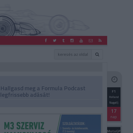
Hallgasd meg a Formula Podcast
F1
legfrissebb adását!
Holland
Nagydíj
17
nap
MotoGP