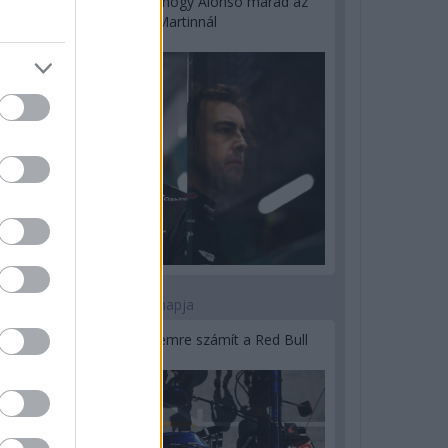
Newey biztos benne, hogy Alonso marad az
Aston Martinnál
2 napja
Lassuló fejlesztési ütemre számít a Red Bull