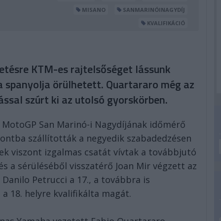
MISANO
SANMARINÓINAGYDÍJ
KVALIFIKÁCIÓ
etésre KTM-es rajtelsőséget lássunk
spanyolja örülhetett. Quartararo még az
ssal szúrt ki az utolsó gyorskörben.
a MotoGP San Marinó-i Nagydíjának időmérő
pontba szállították a negyedik szabadedzésen
k viszont izgalmas csatát vívtak a továbbjutó
és a sérüléséből visszatérő Joan Mir végzett az
 Danilo Petrucci a 17., a továbbra is
 18. helyre kvalifikálta magát.