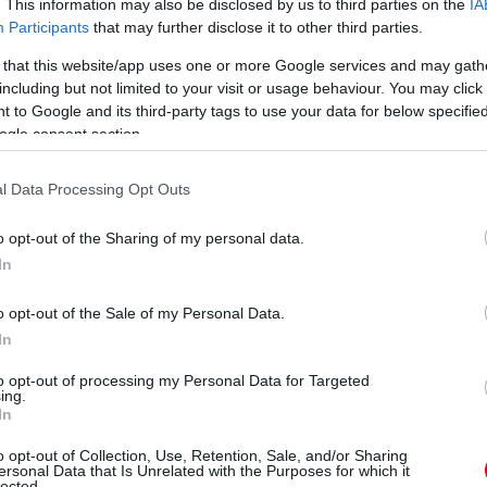
. This information may also be disclosed by us to third parties on the
IA
Ducati
1'33.630
Participants
that may further disclose it to other third parties.
 Team
Honda
1'33.777
 that this website/app uses one or more Google services and may gath
Tech 3
KTM
1'34.162
including but not limited to your visit or usage behaviour. You may click 
Tech 3
KTM
1'34.322
 to Google and its third-party tags to use your data for below specifi
Racing
Ducati
1'34.401
ogle consent section.
Racing
Ducati
1'34.904
 Team Gresini
Aprilia
l Data Processing Opt Outs
eted az alábbi gombokkal:
o opt-out of the Sharing of my personal data.
In
o opt-out of the Sale of my Personal Data.
In
to opt-out of processing my Personal Data for Targeted
ing.
In
o opt-out of Collection, Use, Retention, Sale, and/or Sharing
ersonal Data that Is Unrelated with the Purposes for which it
lected.