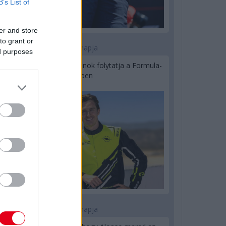
B’s List of
er and store
to grant or
1 napja
ed purposes
Újabb korábbi F2-es bajnok folytatja a Formula-
E-ben
1 napja