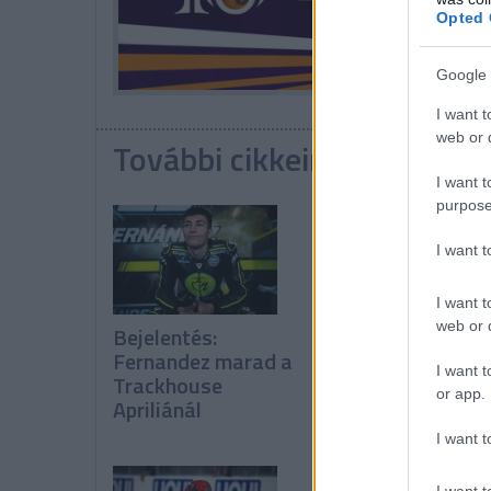
Opted 
Google 
I want t
web or d
További cikkeink a témába
I want t
purpose
I want 
I want t
web or d
Bejelentés:
Bejelentés:
Fernandez marad a
Quartararo és
I want t
Trackhouse
Alonso a Hondán
or app.
Apriliánál
I want t
I want t