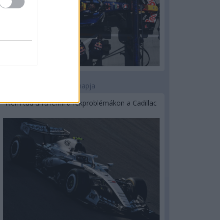
2 napja
Nem tud úrrá lenni a fékproblémákon a Cadillac