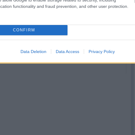
cation functionality and fraud prevention, and other user protection.
Bejelentés: Alex
Egy világbajnok és
CONFIRM
Marquez és Di
egy újonc a Gresini
Giannantonio a
Ducatinál
KTM-nél folytatja
Data Deletion
Data Access
Privacy Policy