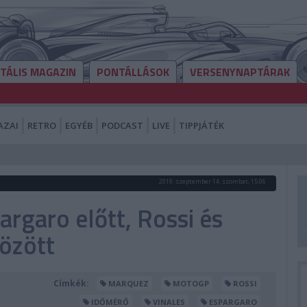
ITÁLIS MAGAZIN
PONTÁLLÁSOK
VERSENYNAPTÁRAK
AZAI
RETRO
EGYÉB
PODCAST
LIVE
TIPPJÁTÉK
2019. szeptember 14. szombat, 15:06
argaro előtt, Rossi és
özött
Címkék:
MARQUEZ
MOTOGP
ROSSI
IDŐMÉRŐ
VINALES
ESPARGARO