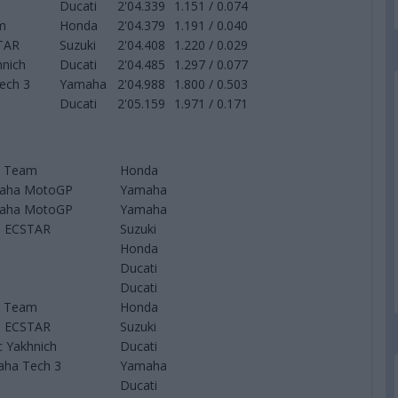
Ducati
2'04.339
1.151 / 0.074
m
Honda
2'04.379
1.191 / 0.040
TAR
Suzuki
2'04.408
1.220 / 0.029
nich
Ducati
2'04.485
1.297 / 0.077
ech 3
Yamaha
2'04.988
1.800 / 0.503
Ducati
2'05.159
1.971 / 0.171
a Team
Honda
maha MotoGP
Yamaha
maha MotoGP
Yamaha
 ECSTAR
Suzuki
Honda
Ducati
Ducati
a Team
Honda
 ECSTAR
Suzuki
 Yakhnich
Ducati
aha Tech 3
Yamaha
Ducati