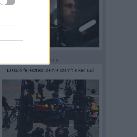
3 napja
Lassuló fejlesztési ütemre számít a Red Bull