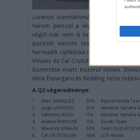
authenti
Lorenzo szemlátomást nem adta fel a
három perccel a vége előtt hét tize
végül már nem is tudott javítani, így 
pozíciót viszont zsinórban második 
harmadik rajtkocka is maradt Rossié, 
Vinales és Cal Crutchlow kvalifikálta m
büntetése miatt kiszorul onnan. Dovizi
Aleix Espargaro és Redding tette teljess
A Q2 végeredménye:
1.
Marc MARQUEZ
SPA
Repsol Honda Tea
2.
Jorge LORENZO
SPA
Movistar Yamaha 
3.
Valentino ROSSI
ITA
Movistar Yamaha 
4.
Andrea IANNONE
ITA
Ducati Team
5.
Maverick VIÑALES
SPA
Team SUZUKI ECS
6.
Cal CRUTCHLOW
GBR
LCR Honda