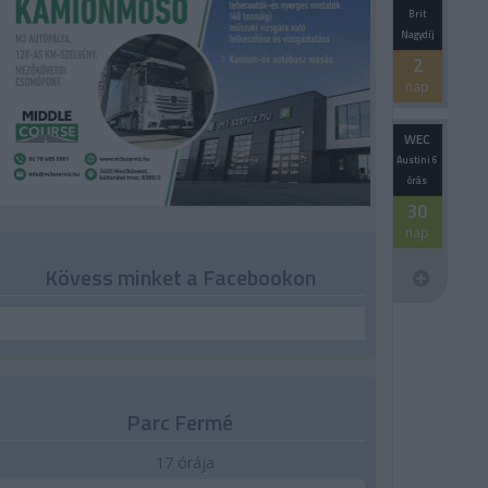
Brit
Nagydíj
2
nap
WEC
Austini 6
órás
30
nap
Kövess minket a Facebookon
Parc Fermé
17 órája