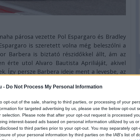
maha párosa vezette Pol Espargaro és Bradley
Espargaro is szeretett volna még beleszólni a
r Barbera is biztató részidőkkel állt, ám az
 érte utol Alvaro Bautista Apriliáját, akivel
k. Így persze Barbera ideje ment a levesbe, az
 Aleix Espargaro végzett, így Pol idejekorán
u -
Do Not Process My Personal Information
ektől.
to opt-out of the sale, sharing to third parties, or processing of your per
formation for targeted advertising by us, please use the below opt-out s
ech 3
Yamaha
2'04.988
1.800 / 0.503
r selection. Please note that after your opt-out request is processed y
Ducati
2'05.159
1.971 / 0.171
eing interest-based ads based on personal information utilized by us or
ech 3
Yamaha
2'04.867
0.127 / 0.018
disclosed to third parties prior to your opt-out. You may separately opt-
Ducati
2'04.944
0.204 / 0.077
losure of your personal information by third parties on the IAB’s list of
GP
Ducati
2'05.425
0.685 / 0.481