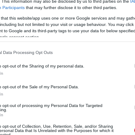
. This information may also be disclosed by us to third parties on the
IA
 Gresini
Aprilia
2'05.625
0.885 / 0.200
Participants
that may further disclose it to other third parties.
nich
Ducati
2'05.702
0.962 / 0.077
 that this website/app uses one or more Google services and may gath
GP
Ducati
2'06.029
1.289 / 0.327
including but not limited to your visit or usage behaviour. You may click 
 Gresini
Aprilia
2'06.049
1.309 / 0.020
 to Google and its third-party tags to use your data for below specifi
0 Marc VDS
Honda
2'06.562
1.822 / 0.513
ogle consent section.
0 Marc VDS
Honda
l Data Processing Opt Outs
dik szakasz, amely során immár a legjobbak is
o opt-out of the Sharing of my personal data.
e Lorenzo kezdte a legjobban, aki azonnal
In
jét, amelyre első körével még az összes eddigi
o opt-out of the Sale of my Personal Data.
dott válaszolni. Második nekifutásra aztán
In
 rögtön kiosztott bő négy tizedet repsolos
entino Rossi foglalta el a harmadik pozíciót a
to opt-out of processing my Personal Data for Targeted
ing.
asz lemaradása már másodperc fölötti volt az
In
o opt-out of Collection, Use, Retention, Sale, and/or Sharing
ersonal Data that Is Unrelated with the Purposes for which it
lected.