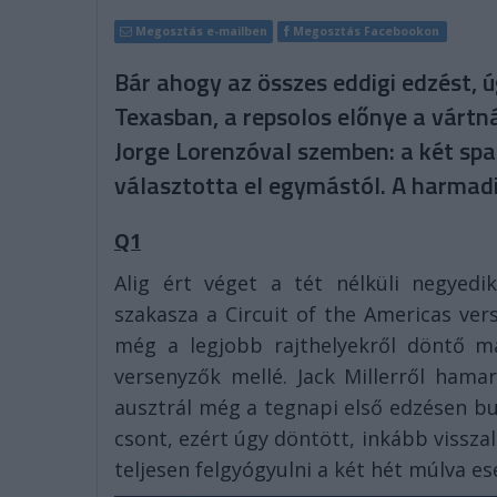
Megosztás e-mailben
Megosztás Facebookon
Bár ahogy az összes eddigi edzést, ú
Texasban, a repsolos előnye a vártná
Jorge Lorenzóval szemben: a két sp
választotta el egymástól. A harmadi
Q1
Alig ért véget a tét nélküli negyed
szakasza a Circuit of the Americas vers
még a legjobb rajthelyekről döntő m
versenyzők mellé. Jack Millerről hama
ausztrál még a tegnapi első edzésen bu
csont, ezért úgy döntött, inkább vissza
teljesen felgyógyulni a két hét múlva es