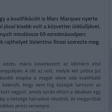
gy a kvalifikációt is Marc Marquez nyerte
l jóval kisebb volt a közvetlen üldözőjével,
anyolt mindössze 69 ezredmásodperc
k rajthelyet Valentino Rossi szerezte meg.
ik edzés, máris következett az időmérő első
enypályán. A tét az volt, melyik két pilóta jut
ásodik etapba a magát eleve oda kvalifikáló
r kiderült, hogy nem fog közéjük tartozni: az
kott nagyot, amely során eltört a lábában egy
lép a hétvége hátralévő részétől, és megpróbál
edékes jerezi versenyre.