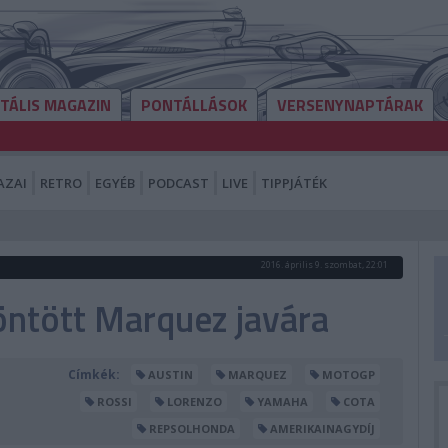
ITÁLIS MAGAZIN
PONTÁLLÁSOK
VERSENYNAPTÁRAK
AZAI
RETRO
EGYÉB
PODCAST
LIVE
TIPPJÁTÉK
2016. április 9. szombat, 22:01
öntött Marquez javára
Címkék:
AUSTIN
MARQUEZ
MOTOGP
ROSSI
LORENZO
YAMAHA
COTA
REPSOLHONDA
AMERIKAINAGYDÍJ