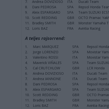
7.
Andrea DOVIZIOSO
ITA
Ducati Team
8.
Dani PEDROSA
SPA
Repsol Honda Tea
9.
Aleix ESPARGARO
SPA
Team SUZUKI ECS
10.
Scott REDDING
GBR
OCTO Pramac Yakh
11.
Bradley SMITH
GBR
Monster Yamaha T
12.
Loris BAZ
FRA
Avintia Racing
A teljes rajsorrend:
1.
Marc MARQUEZ
SPA
Repsol Hond
2.
Jorge LORENZO
SPA
Movistar Ya
3.
Valentino ROSSI
ITA
Movistar Ya
4.
Maverick VIÑALES
SPA
Team SUZUKI
5.
Cal CRUTCHLOW
GBR
LCR Honda
6.
Andrea DOVIZIOSO
ITA
Ducati Team
7.
Andrea IANNONE
ITA
Ducati Team
8.
Dani PEDROSA
SPA
Repsol Hond
9.
Aleix ESPARGARO
SPA
Team SUZUKI
10.
Scott REDDING
GBR
OCTO Pramac
11.
Bradley SMITH
GBR
Monster Yam
12.
Loris BAZ
FRA
Avintia Racing