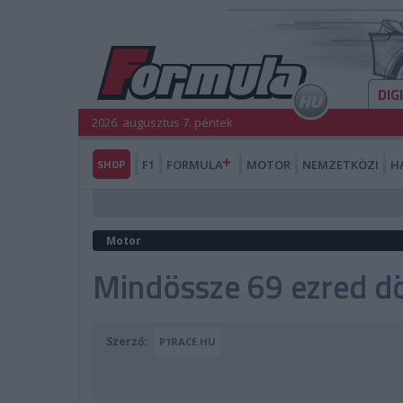
DIG
2026. augusztus 7. péntek
SHOP
F1
FORMULA
MOTOR
NEMZETKÖZI
H
Motor
Mindössze 69 ezred d
Szerző:
P1RACE.HU