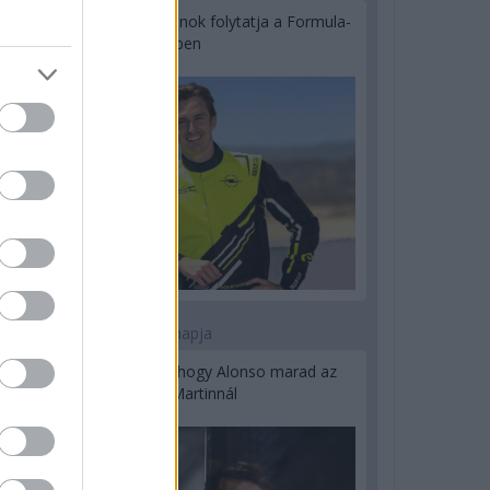
Újabb korábbi F2-es bajnok folytatja a Formula-
E-ben
2 napja
Newey biztos benne, hogy Alonso marad az
Aston Martinnál