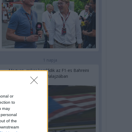
1 napja
Megvan, mikor kezdődik az F1-es Bahreini
Nagydíj Malajziában
sonal or
ection to
ou may
 personal
out of the
 downstream