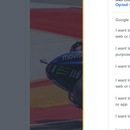
Opted 
Google 
I want t
web or d
I want t
purpose
I want 
I want t
web or d
I want t
or app.
I want t
I want t