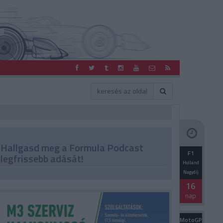
Hallgasd meg a Formula Podcast
F1
legfrissebb adását!
Holland
Nagydíj
16
nap
MotoGP