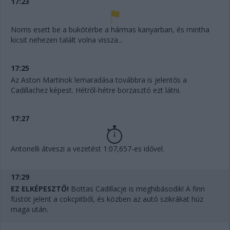
17:23
Norris esett be a bukótérbe a hármas kanyarban, és mintha
kicsit nehezen talált volna vissza...
17:25
Az Aston Martinok lemaradása továbbra is jelentős a
Cadillachez képest. Hétről-hétre borzasztó ezt látni.
17:27
Antonelli átveszi a vezetést 1:07,657-es idővel.
17:29
EZ ELKÉPESZTŐ!
Bottas Cadillacje is meghibásodik! A finn
füstöt jelent a cokcpitből, és közben az autó szikrákat húz
maga után.