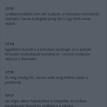
17:13
Lindblad továbbra sem járt a pályán, a helyszínen tartózkodó
Gobodics Tamás kollégánk pedig lőtt is egy fotót ennek
okáról:
17:14
Egyébként Russell is a bokszban vesztegel, az ő autóján
tervezett módosítások húzódtak el – viszont rövidesen
elkészül a Mercedes.
17:15
És még mindig VSC, lassan azért meg kellene oldani a
problémát.
17:17
Na végre. Akkor folytatódhat a száguldás, és közben
megérkezett Russell és Lindblad is a pályára.