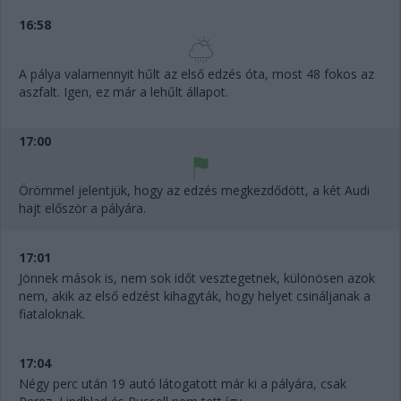
16:58
A pálya valamennyit hűlt az első edzés óta, most 48 fokos az
aszfalt. Igen, ez már a lehűlt állapot.
17:00
Örömmel jelentjük, hogy az edzés megkezdődött, a két Audi
hajt először a pályára.
17:01
Jönnek mások is, nem sok időt vesztegetnek, különösen azok
nem, akik az első edzést kihagyták, hogy helyet csináljanak a
fiataloknak.
17:04
Négy perc után 19 autó látogatott már ki a pályára, csak