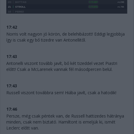
17:42
Norris volt nagyon jó körön, de belehibázott! Eddigi legjobbja
így is csak egy bő tizedre van Antonellitől.
17:43
Antonelli viszont tovább javít, bő két tizeddel vezet Piastri
előtt! Csak a McLarenek vannak fél másodpercen belül.
17:43
Russell viszont továbbra sem! Hiába javít, csak a hatodik!
17:46
Persze, még csak péntek van, de Russell hattizedes hátránya
minden, csak nem biztató. Hamiltont is emeljük ki, ismét
Leclerc előtt van.