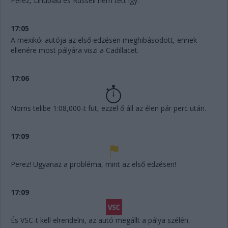
Perez, Lindblad és Russell nem tett így.
17:05
A mexikói autója az első edzésen meghibásodott, ennek
ellenére most pályára viszi a Cadillacet.
17:06
Norris telibe 1:08,000-t fut, ezzel ő áll az élen pár perc után.
17:09
Perez! Ugyanaz a probléma, mint az első edzésen!
17:09
És VSC-t kell elrendelni, az autó megállt a pálya szélén.