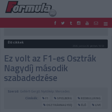
F1
PARC FERMÉ
FORMULA
MOTOR
Élő cikkek
NEMZETKÖZI
HAZAI
2026. június 26. péntek, 16:53
RETRO
EGYÉB
Ez volt az F1-es Osztrák
PODCAST
SHOP
Nagydíj második
LIVE
TIPPJÁTÉK
DIGITÁLIS MAGAZIN
PONTÁLLÁSOK
szabadedzése
VERSENYNAPTÁRAK
Szerző:
Gellérfi Gergő; Nyitókép: Mercedes
Címkék:
F1
SPIELBERG
REDBULLRING
OSZTRÁKNAGYDÍJ
ÉLŐ
LIVE