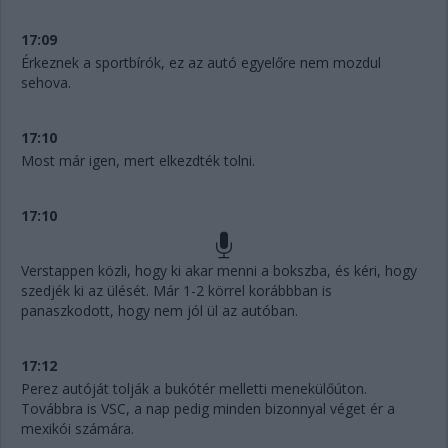
17:09
Érkeznek a sportbírók, ez az autó egyelőre nem mozdul
sehova.
17:10
Most már igen, mert elkezdték tolni.
17:10
Verstappen közli, hogy ki akar menni a bokszba, és kéri, hogy
szedjék ki az ülését. Már 1-2 körrel korábbban is
panaszkodott, hogy nem jól ül az autóban.
17:12
Perez autóját tolják a bukótér melletti menekülőúton.
Továbbra is VSC, a nap pedig minden bizonnyal véget ér a
mexikói számára.