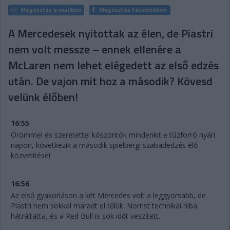
Megosztás e-mailben
Megosztás Facebookon
A Mercedesek nyitottak az élen, de Piastri
nem volt messze – ennek ellenére a
McLaren nem lehet elégedett az első edzés
után. De vajon mit hoz a második? Kövesd
velünk élőben!
16:55
Örömmel és szeretettel köszöntök mindenkit e tűzforró nyári
napon, következik a második spielbergi szabadedzés élő
közvetítése!
16:56
Az első gyakorláson a két Mercedes volt a leggyorsabb, de
Piastri nem sokkal maradt el tőlük. Norrist technikai hiba
hátráltatta, és a Red Bull is sok időt veszített.