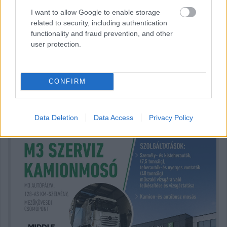
I want to allow Google to enable storage
Ez volt az F1-es Belga Nagydíj harmadik
related to security, including authentication
szabadedzése
functionality and fraud prevention, and other
user protection.
Hallgasd meg a Formula Podcast
CONFIRM
legfrissebb adását!
Data Deletion
Data Access
Privacy Policy