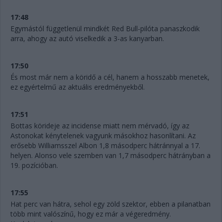
17:48
Egymástól függetlenül mindkét Red Bull-pilóta panaszkodik
arra, ahogy az autó viselkedik a 3-as kanyarban.
17:50
És most már nem a köridő a cél, hanem a hosszabb menetek,
ez egyértelmű az aktuális eredményekből.
17:51
Bottas körideje az incidense miatt nem mérvadó, így az
Astonokat kénytelenek vagyunk másokhoz hasonlítani. Az
erősebb Williamsszel Albon 1,8 másodperc hátránnyal a 17.
helyen. Alonso vele szemben van 1,7 másodperc hátrányban a
19. pozícióban.
17:55
Hat perc van hátra, sehol egy zöld szektor, ebben a pilanatban
több mint valószínű, hogy ez már a végeredmény.