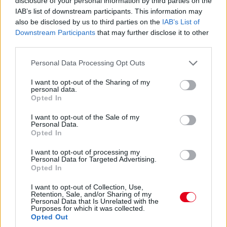
disclosure of your personal information by third parties on the
Ez volt az F1-es Magyar Nagydíj harmadik
IAB’s list of downstream participants. This information may
szabadedzése
also be disclosed by us to third parties on the
IAB’s List of
Downstream Participants
that may further disclose it to other
third parties.
Please note that this website/app uses one or more Google
Personal Data Processing Opt Outs
services and may gather and store information including but
not limited to your visit or usage behaviour. You may click to
I want to opt-out of the Sharing of my
personal data.
grant or deny consent to Google and its third-party tags to
Opted In
use your data for below specified purposes in below Google
Ez volt az F1-es Magyar Nagydíj második
consent section.
I want to opt-out of the Sale of my
szabadedzése
Personal Data.
Opted In
I want to opt-out of processing my
Personal Data for Targeted Advertising.
Opted In
I want to opt-out of Collection, Use,
Retention, Sale, and/or Sharing of my
Personal Data that Is Unrelated with the
Ez volt az F1-es Magyar Nagydíj első edzése
Purposes for which it was collected.
Opted Out