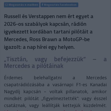
Megosztás e-mailben
Megosztás Facebookon
Russell és Verstappen nem ért egyet a
2026-os szabályok kapcsán, rádión
igyekezett kordában tartani pilótáit a
Mercedes, Ross Brawn a MotoGP-be
igazolt: a nap hírei egy helyen.
„Tisztán, vagy befejezzük” – a
Mercedes a pilótáinak
Érdemes belehallgatni a Mercedes
csapatrádiózásába a vasárnapi F1-es Kanadai
Nagydíj kapcsán – voltak pillanatok, amikor
mindkét pilótát „figyelmeztették”: vagy ésszel
csatáznak, vagy leállítják kettejük küzdelmét.