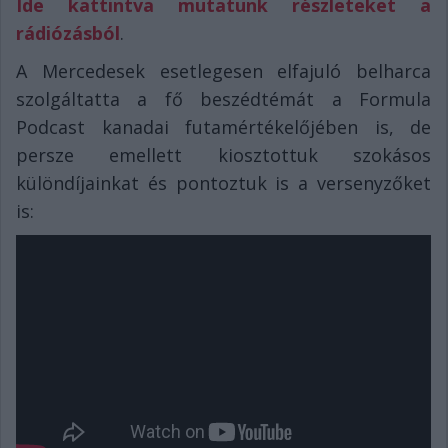
Ide kattintva mutatunk részleteket a
rádiózásból
.
A Mercedesek esetlegesen elfajuló belharca
szolgáltatta a fő beszédtémát a Formula
Podcast kanadai futamértékelőjében is, de
persze emellett kiosztottuk szokásos
különdíjainkat és pontoztuk is a versenyzőket
is: