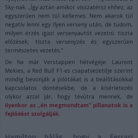
Sky-nak. „Így aztán amikor visszatérsz ehhez, az
egyszerűen nem túl kellemes. Nem akarok túl
negatív lenni egy ilyen verseny után, de tudom,
milyen érzés igazi versenyautót vezetni: tiszta
előzések, tiszta versenyzés és egyszerűen
természetes vezetés.”
De ha már Verstappen hétvégéje: Laurent
Mekies, a Red Bull F1-es csapatvezetője szerint
mindig bevonják a pilótákat is a beállításokkal
kapcsolatos döntésekbe, de a kísérletezés
olykor azzal jár, hogy tévútra mennek, de
ilyenkor az „én megmondtam” pillanatok is a
fejlődést szolgálják
.
Hamilton hálás, hogy a Ferrari