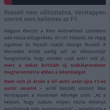
Russell nem változtatna, Verstappen
szerint nem kellemes az F1
Nagyon élvezte a Kimi Antonellivel szembeni
oda-vissza előzgetéses, itt-ott hibázós, de végig
izgalmas és feszült csatát George Russell. A
Mercedes britje pedig azt az álláspontját
hangoztatta, hogy mindez csak azért volt jó,
mert a sokat kritizált új szabályrendszer
megteremtette ehhez a lehetőséget
.
Nem volt jó érzés a GT-autó után újra F1-es
autót vezetni
– erről beszélt viszont Max
Verstappen a montreali hétvége után. „Az a
helyzet, hogy tudom, milyen tiszta élményt
nyújthatnak más motorsportok” – nyilatkozta a