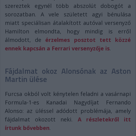
szereztek egynél több abszolút dobogót a
sorozatban. A vele született agyi bénulása
miatt speciálisan átalakított autóval versenyző
Hamilton elmondta, hogy mindig is erről
álmodott, de
érzelmes posztot tett közzé
ennek kapcsán a Ferrari versenyzője is
.
Fájdalmat okoz Alonsónak az Aston
Martin ülése
Furcsa okból volt kénytelen feladni a vasárnapi
Formula-1-es Kanadai Nagydíjat Fernando
Alonso: az üléssel adódott problémája, amely
fájdalmat okozott neki.
A részletekről itt
írtunk bővebben
.