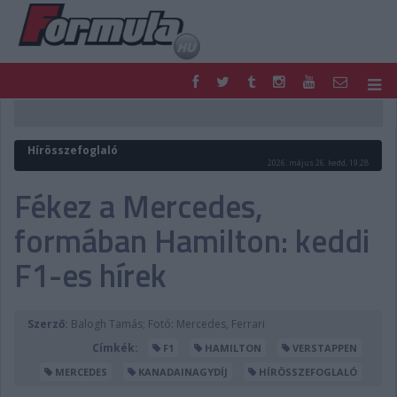
F1
PARC FERMÉ
FORMULA
MOTOR
Hírösszefoglaló
NEMZETKÖZI
HAZAI
2026. május 26. kedd, 19:28
RETRO
EGYÉB
Fékez a Mercedes,
PODCAST
SHOP
formában Hamilton: keddi
LIVE
TIPPJÁTÉK
DIGITÁLIS MAGAZIN
PONTÁLLÁSOK
F1-es hírek
VERSENYNAPTÁRAK
Szerző:
Balogh Tamás; Fotó: Mercedes, Ferrari
Címkék:
F1
HAMILTON
VERSTAPPEN
MERCEDES
KANADAINAGYDÍJ
HÍRÖSSZEFOGLALÓ