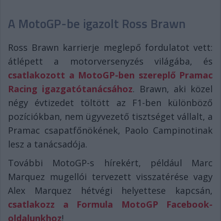
A MotoGP-be igazolt Ross Brawn
Ross Brawn karrierje meglepő fordulatot vett:
átlépett a motorversenyzés világába, és
csatlakozott a MotoGP-ben szereplő Pramac
Racing igazgatótanácsához
. Brawn, aki közel
négy évtizedet töltött az F1-ben különböző
pozíciókban, nem ügyvezető tisztséget vállalt, a
Pramac csapatfőnökének, Paolo Campinotinak
lesz a tanácsadója.
További MotoGP-s hírekért, például Marc
Marquez mugellói tervezett visszatérése vagy
Alex Marquez hétvégi helyettese kapcsán,
csatlakozz a Formula MotoGP Facebook-
oldalunkhoz
!