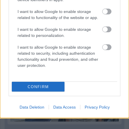
I want to allow Google to enable storage
related to functionality of the website or app.
1 napja
I want to allow Google to enable storage
Hakkinen megtartaná a Norris-Piastri párost a
related to personalization.
McLarennél, nem borítaná fel Verstappenért
I want to allow Google to enable storage
related to security, including authentication
functionality and fraud prevention, and other
user protection.
CONFIRM
Data Deletion
Data Access
Privacy Policy