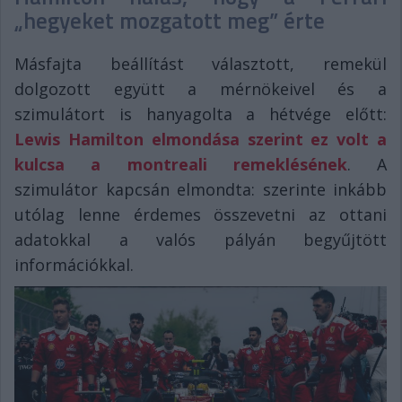
„hegyeket mozgatott meg” érte
Másfajta beállítást választott, remekül
dolgozott együtt a mérnökeivel és a
szimulátort is hanyagolta a hétvége előtt:
Lewis Hamilton elmondása szerint ez volt a
kulcsa a montreali remeklésének
. A
szimulátor kapcsán elmondta: szerinte inkább
utólag lenne érdemes összevetni az ottani
adatokkal a valós pályán begyűjtött
információkkal.