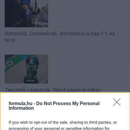
Antonelli, Domenicali, Bortoleto: a nap F1-es
hírei
Tesztelő csapatok, Verstappen érzékei:
csütörtöki F1-es hírek
formula.hu -
Do Not Process My Personal
Information
If you wish to opt-out of the sale, sharing to third parties, or
Hallgasd meg a Formula Podcast
processing of your personal or sensitive information for