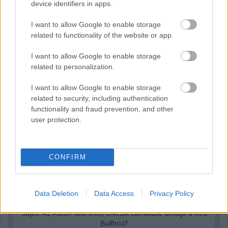
device identifiers in apps.
1 napja
I want to allow Google to enable storage
MotoGP: Bezzecchi közel egy másodpercet javított a
related to functionality of the website or app.
körrekordon
I want to allow Google to enable storage
related to personalization.
I want to allow Google to enable storage
related to security, including authentication
functionality and fraud prevention, and other
user protection.
CONFIRM
Data Deletion
Data Access
Privacy Policy
1 napja
Sajtó: Az Aston Martintól érkezik Lambiase utódja a Red
Bullhoz?