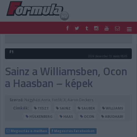
F1
PARC FERMÉ
FORMULA
MOTOR
F1
NEMZETKÖZI
HAZAI
2024. december 10. kedd, 08:45
RETRO
EGYÉB
Sainz a Williamsben, Ocon
PODCAST
SHOP
a Haasban – képek
LIVE
TIPPJÁTÉK
DIGITÁLIS MAGAZIN
PONTÁLLÁSOK
VERSENYNAPTÁRAK
Szerző:
Nagyházi Anna, Fotók: X, Aaron Deckers
Címkék:
TESZT
SAINZ
SAUBER
WILLIAMS
HÜLKENBERG
HAAS
OCON
ABUDHABI
Megosztás e-mailben
Megosztás Facebookon