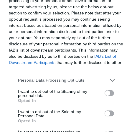
processing of your personal or sensitive information for
Kövess minket a Facebookon
targeted advertising by us, please use the below opt-out
section to confirm your selection. Please note that after your
opt-out request is processed you may continue seeing
interest-based ads based on personal information utilized by
us or personal information disclosed to third parties prior to
your opt-out. You may separately opt-out of the further
Parc Fermé
disclosure of your personal information by third parties on the
IAB’s list of downstream participants. This information may
12 órája
also be disclosed by us to third parties on the
IAB’s List of
Downstream Participants
that may further disclose it to other
Az F1-es Német Nagydíj „mindenképpen megvalósul”
third parties.
Domenicali szerint
Please note that this website/app uses one or more Google
Personal Data Processing Opt Outs
services and may gather and store information including but
not limited to your visit or usage behaviour. You may click to
I want to opt-out of the Sharing of my
personal data.
grant or deny consent to Google and its third-party tags to
Opted In
use your data for below specified purposes in below Google
consent section.
I want to opt-out of the Sale of my
Personal Data.
Opted In
I want to opt-out of processing my