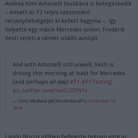
Andrea Kimi Antonelli továbbra is betegeskedik
– emiatt az F2 teljes szezonzáró
versenyhétvégéjét ki kellett hagynia –, így
helyette egy másik Mercedes-junior, Frederik
Vesti vezeti a német istálló autóját.
And with Antonelli still unwell, Vesti is
driving this morning at least for Mercedes
(and perhaps all day)
#F1
#F1Testing
pic.twitter.com/rwlU20YN1x
— Chris Medland (@ChrisMedlandF1)
December 10,
2024
Lando Norris időben befejezte tegnap este az