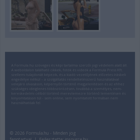
A Formula.hu szöveges és képi tartalma szerzői jogi védelem alatt áll.
A weboldalon található cikkek, fotók és videók a Formula Press Kft.
szellemi tulajdonát képezik, és a kiadó vezetőjének előzetes írásbeli
engedélye nélkül – a szolgáltatás rendeltetésszerű használatával
velejáró olvasáson, képernyőn történő megjelenítésen és az ehhez
szükséges ideiglenes többszörözésen, továbbá a személyes, nem-
kereskedelmi célból történő merevlemezre történő lementésen és
kinyomtatáson túl - sem online, sem nyomtatott formában nem
használhatóak fel.
© 2026 Formula.hu - Minden jog
fenntartva! | Fejlesztette:
insource.hu