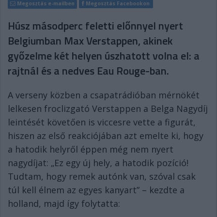
Megosztás e-mailben
Megosztás Facebookon
Húsz másodperc feletti előnnyel nyert
Belgiumban Max Verstappen, akinek
győzelme két helyen úszhatott volna el: a
rajtnál és a nedves Eau Rouge-ban.
A verseny közben a csapatrádióban mérnökét
lelkesen froclizgató Verstappen a Belga Nagydíj
leintését követően is viccesre vette a figurát,
hiszen az első reakciójában azt emelte ki, hogy
a hatodik helyről éppen még nem nyert
nagydíjat: „Ez egy új hely, a hatodik pozíció!
Tudtam, hogy remek autónk van, szóval csak
túl kell élnem az egyes kanyart” – kezdte a
holland, majd így folytatta: