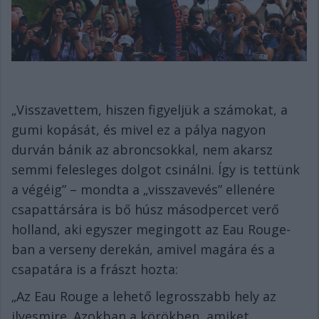
„Visszavettem, hiszen figyeljük a számokat, a
gumi kopását, és mivel ez a pálya nagyon
durván bánik az abroncsokkal, nem akarsz
semmi felesleges dolgot csinálni. Így is tettünk
a végéig” – mondta a „visszavevés” ellenére
csapattársára is bő húsz másodpercet verő
holland, aki egyszer megingott az Eau Rouge-
ban a verseny derekán, amivel magára és a
csapatára is a frászt hozta:
„Az Eau Rouge a lehető legrosszabb hely az
ilyesmire. Azokban a körökben, amiket