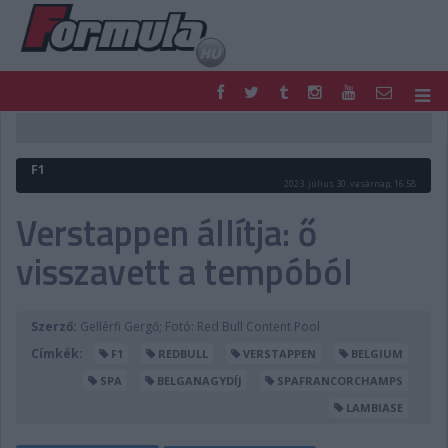
F1
PARC FERMÉ
FORMULA
MOTOR
F1
NEMZETKÖZI
HAZAI
2023. július 30. vasárnap, 16:58
RETRO
EGYÉB
Verstappen állítja: ő
PODCAST
SHOP
visszavett a tempóból
LIVE
TIPPJÁTÉK
DIGITÁLIS MAGAZIN
PONTÁLLÁSOK
VERSENYNAPTÁRAK
Szerző:
Gellérfi Gergő; Fotó: Red Bull Content Pool
Címkék:
F1
REDBULL
VERSTAPPEN
BELGIUM
SPA
BELGANAGYDÍJ
SPAFRANCORCHAMPS
LAMBIASE