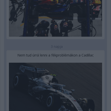
3 napja
Nem tud úrrá lenni a fékproblémákon a Cadillac