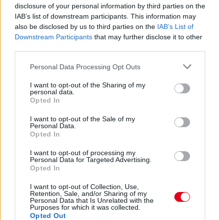
disclosure of your personal information by third parties on the
IAB’s list of downstream participants. This information may
also be disclosed by us to third parties on the
IAB’s List of
Downstream Participants
that may further disclose it to other
third parties.
Please note that this website/app uses one or more Google
Personal Data Processing Opt Outs
services and may gather and store information including but
1 napja
not limited to your visit or usage behaviour. You may click to
I want to opt-out of the Sharing of my
personal data.
grant or deny consent to Google and its third-party tags to
Megvan, mikor kezdődik az F1-es Bahreini Nagydíj
Opted In
Malajziában
use your data for below specified purposes in below Google
consent section.
I want to opt-out of the Sale of my
Personal Data.
Opted In
I want to opt-out of processing my
Personal Data for Targeted Advertising.
Opted In
I want to opt-out of Collection, Use,
Retention, Sale, and/or Sharing of my
Personal Data that Is Unrelated with the
Purposes for which it was collected.
Opted Out