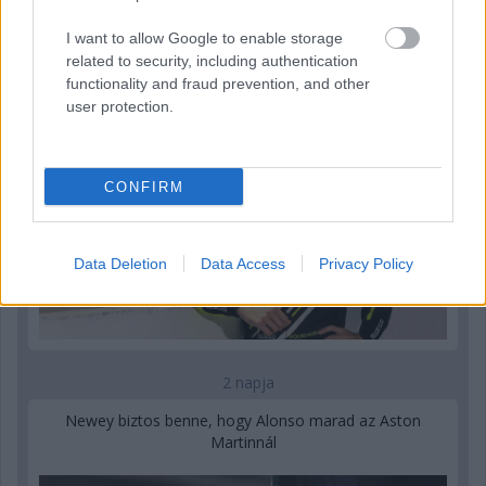
2 napja
I want to allow Google to enable storage
Újabb korábbi F2-es bajnok folytatja a Formula-E-ben
related to security, including authentication
functionality and fraud prevention, and other
user protection.
CONFIRM
Data Deletion
Data Access
Privacy Policy
2 napja
Newey biztos benne, hogy Alonso marad az Aston
Martinnál