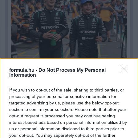
formula.hu -
Do Not Process My Personal
1 napja
Information
Hakkinen megtartaná a Norris-Piastri párost a
McLarennél, nem borítaná fel Verstappenért
If you wish to opt-out of the sale, sharing to third parties, or
processing of your personal or sensitive information for
targeted advertising by us, please use the below opt-out
section to confirm your selection. Please note that after your
opt-out request is processed you may continue seeing
interest-based ads based on personal information utilized by
us or personal information disclosed to third parties prior to
your opt-out. You may separately opt-out of the further