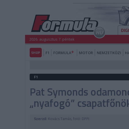
DIG
2026. augusztus 7. péntek
SHOP
F1
FORMULA
MOTOR
NEMZETKÖZI
H
F1
Pat Symonds odamondo
„nyafogó” csapatfőnö
Szerző:
Kovács Tamás, fotó: DPPI