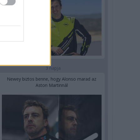
3 napja
Newey biztos benne, hogy Alonso marad az
Aston Martinnál