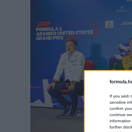
formula.h
If you wish 
sensitive in
confirm you
continue se
information 
further disc