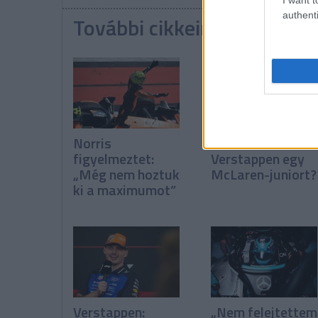
authenti
További cikkeink a témába
Norris
Miért karolt fel
figyelmeztet:
Verstappen egy
„Még nem hoztuk
McLaren-juniort?
ki a maximumot”
Verstappen:
„Nem felejtettem