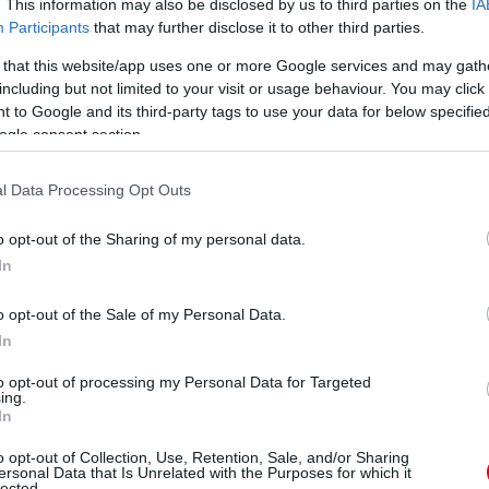
. This information may also be disclosed by us to third parties on the
IA
ket eredményeznek”
Participants
that may further disclose it to other third parties.
 that this website/app uses one or more Google services and may gath
including but not limited to your visit or usage behaviour. You may click 
 to Google and its third-party tags to use your data for below specifi
csak megosztó sprintversenyek kapcsán is
ogle consent section.
ségében pozitív benyomásokkal gazdagodtak a
ak akik szeretik, és vannak akik nem.
l Data Processing Opt Outs
met generál, ami akkor a legjobb, ha
o opt-out of the Sharing of my personal data.
tvégén a péntek nem igazán szól a
In
ó benne? Mi a versenyzés miatt vagyunk itt.
ntre emelték a szimulációk hatékonyságát,
o opt-out of the Sale of my Personal Data.
ra az autó beállításához, az pedig
In
 a brit.
to opt-out of processing my Personal Data for Targeted
ing.
ap a versengésről szóljon, mert pénteken ott a
In
nap pedig a futam. Mindezt pedig úgy sikerül
o opt-out of Collection, Use, Retention, Sale, and/or Sharing
fő eseményről, a hétvége fénypontja ugyanis
ersonal Data that Is Unrelated with the Purposes for which it
lected.