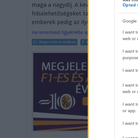
maga a nagydíj. A kevesebb rendelkezésr
Opted 
hibalehetőségeket tartogató sprinttel p
emberek pedig az ilyen versenyeket szer
Google 
Ha ismerőseid figyelmébe ajánlanád a cikket, megteh
I want t
web or d
Megosztás e-mailben
Megosztás Facebookon
I want t
purpose
I want 
I want t
web or d
I want t
or app.
I want t
I want t