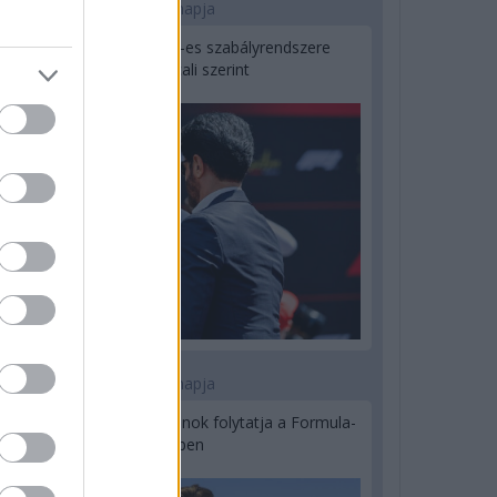
2 napja
Ilyen lehet a jövő F1-es szabályrendszere
Domenicali szerint
2 napja
Újabb korábbi F2-es bajnok folytatja a Formula-
E-ben