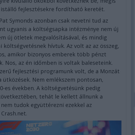
yire kívülálló okokból következnek be, mégis
stálló fejlesztésekre fordítható keretét.
Pat Symonds azonban csak nevetni tud az
int ugyanis a költségsapka intézménye nem új
tem új ötletek megvalósításával, és mindig
 költségvetésnek hívtuk. Az volt az az összeg,
os, amikor bizonyos emberek több pénzt
k. Nos, az én időmben is voltak baleseteink.
erű fejlesztési programunk volt, de a Monzát
 a ütközések. Nem emlékszem pontosan,
90-es években. A költségvetésünk pedig
etkeztében, tehát le kellett állnunk a
 nem tudok együttérezni ezekkel az
 Crash.net.