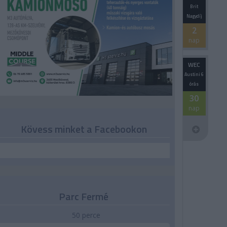
Brit
Nagydíj
2
nap
WEC
Austini 6
órás
30
nap
Kövess minket a Facebookon
Parc Fermé
50 perce