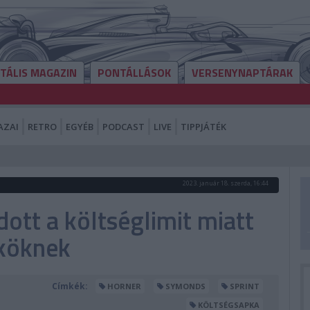
ITÁLIS MAGAZIN
PONTÁLLÁSOK
VERSENYNAPTÁRAK
AZAI
RETRO
EGYÉB
PODCAST
LIVE
TIPPJÁTÉK
2023. január 18. szerda, 16:44
tt a költséglimit miatt
köknek
Címkék:
HORNER
SYMONDS
SPRINT
KÖLTSÉGSAPKA