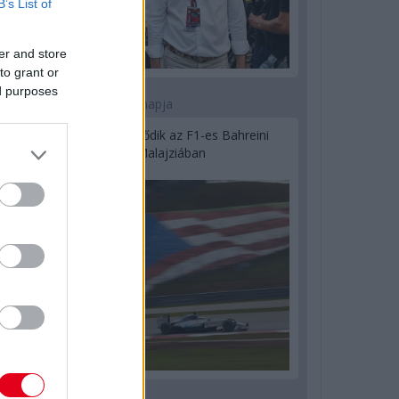
B’s List of
er and store
to grant or
ed purposes
2 napja
Megvan, mikor kezdődik az F1-es Bahreini
Nagydíj Malajziában