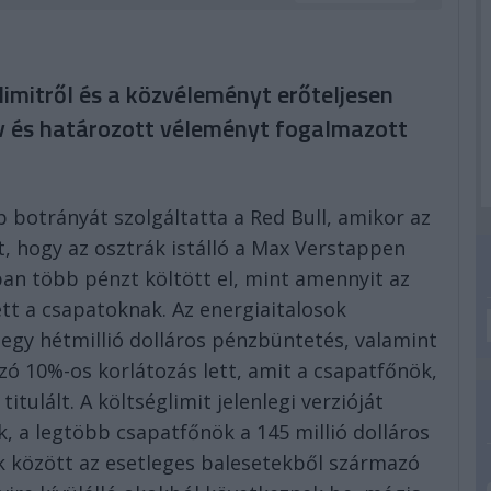
limitről és a közvéleményt erőteljesen
ív és határozott véleményt fogalmazott
 botrányát szolgáltatta a Red Bull, amikor az
t, hogy az osztrák istálló a Max Verstappen
ban több pénzt költött el, mint amennyit az
tt a csapatoknak. Az energiaitalosok
 egy hétmillió dolláros pénzbüntetés, valamint
zó 10%-os korlátozás lett, amit a csapatfőnök,
tulált. A költséglimit jelenlegi verzióját
, a legtöbb csapatfőnök a 145 millió dolláros
k között az esetleges balesetekből származó