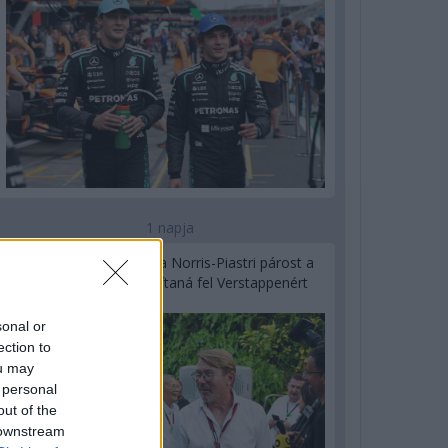
1 napja
Hakkinen megtartaná a Norris-Piastri párost a
McLarennél, nem borítaná fel Verstappenért
sonal or
ection to
ou may
 personal
out of the
 downstream