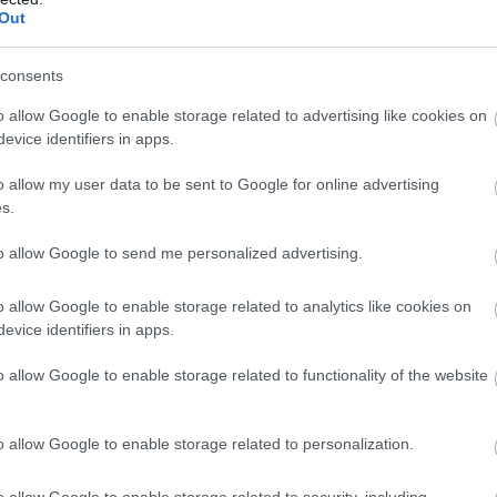
e álló idő, valamint az újabb
Out
edig meg tudjuk kavarni az állóvizet, az
etik.”
consents
eted az alábbi gombokkal:
o allow Google to enable storage related to advertising like cookies on
evice identifiers in apps.
o allow my user data to be sent to Google for online advertising
s.
to allow Google to send me personalized advertising.
o allow Google to enable storage related to analytics like cookies on
evice identifiers in apps.
o allow Google to enable storage related to functionality of the website
o allow Google to enable storage related to personalization.
o allow Google to enable storage related to security, including