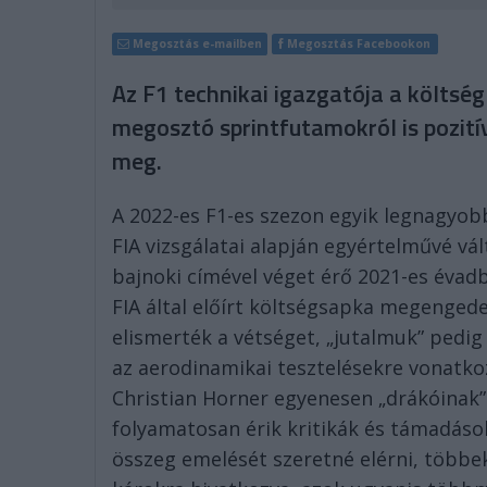
Megosztás e-mailben
Megosztás Facebookon
Az F1 technikai igazgatója a költség
megosztó sprintfutamokról is pozit
meg.
A 2022-es F1-es szezon egyik legnagyobb
FIA vizsgálatai alapján egyértelművé vál
bajnoki címével véget érő 2021-es évad
FIA által előírt költségsapka megengede
elismerték a vétséget, „jutalmuk” pedig
az aerodinamikai tesztelésekre vonatko
Christian Horner egyenesen „drákóinak” ti
folyamatosan érik kritikák és támadások
összeg emelését szeretné elérni, többe