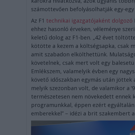
károkra hivatkozva, azok ugyanis többn
számottevően befolyásolhatják egy-egy i
Az F1
technikai igazgatójaként dolgozó
ehhez hasonló érveken, véleménye szer
keletű dolog az F1-ben. „42 évet töltöt
kötötte a kezem a költségsapka, csak mi
amit szabadon elkölthettünk. Mulatság
követelnek, csak mert volt egy balesetü
Emlékszem, valamelyik évben egy nagysz
követő időszakban egymás után jöttek
melyik szezonban volt, de valamikor a ‘
természetesen nem növekedett ennek köv
programunkkal, éppen ezért egyáltalán
emberekkel” – idézi a brit szakembert a