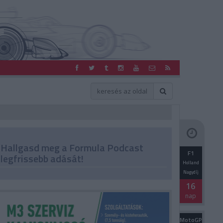
Hallgasd meg a Formula Podcast
F1
legfrissebb adását!
Holland
Nagydíj
16
nap
MotoGP