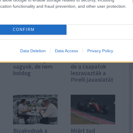
cation functionality and fraud prevention, and other user protection.
n
CONFIRM
Data Deletion
Data Access
Privacy Policy
Binotto: Elégedett
A pilóták kérték,
vagyok, de nem
de a csapatok
boldog
leszavazták a
Pirelli javaslatát
Bizakodnak a
Miért tud