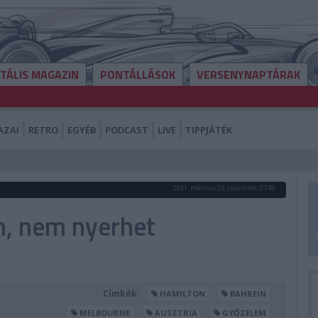
ITÁLIS MAGAZIN
PONTÁLLÁSOK
VERSENYNAPTÁRAK
AZAI
RETRO
EGYÉB
PODCAST
LIVE
TIPPJÁTÉK
2021. március 25. csütörtök, 07:49
n, nem nyerhet
Címkék:
HAMILTON
BAHREIN
MELBOURNE
AUSZTRIA
GYŐZELEM