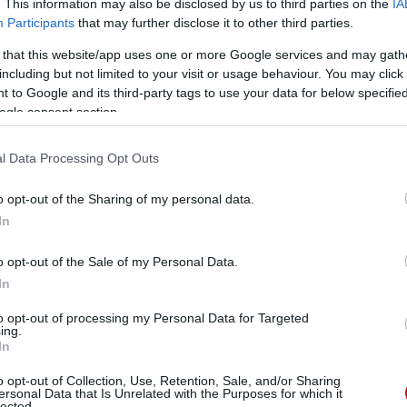
. This information may also be disclosed by us to third parties on the
IA
 altatott és a hétvégén újra begyújtja a
Participants
that may further disclose it to other third parties.
 that this website/app uses one or more Google services and may gath
including but not limited to your visit or usage behaviour. You may click 
ben:
 to Google and its third-party tags to use your data for below specifi
ogle consent section.
l Data Processing Opt Outs
o opt-out of the Sharing of my personal data.
In
o opt-out of the Sale of my Personal Data.
In
to opt-out of processing my Personal Data for Targeted
ing.
In
o opt-out of Collection, Use, Retention, Sale, and/or Sharing
ersonal Data that Is Unrelated with the Purposes for which it
lected.