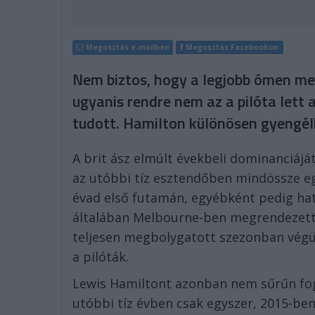
Megosztás e-mailben
Megosztás Facebookon
Nem biztos, hogy a legjobb ómen me
ugyanis rendre nem az a pilóta lett 
tudott. Hamilton különösen gyengél
A brit ász elmúlt évekbeli dominanciájá
az utóbbi tíz esztendőben mindössze eg
évad első futamán, egyébként pedig ha
általában Melbourne-ben megrendezett i
teljesen megbolygatott szezonban végü
a pilóták.
Lewis Hamiltont azonban nem sűrűn foga
utóbbi tíz évben csak egyszer, 2015-be