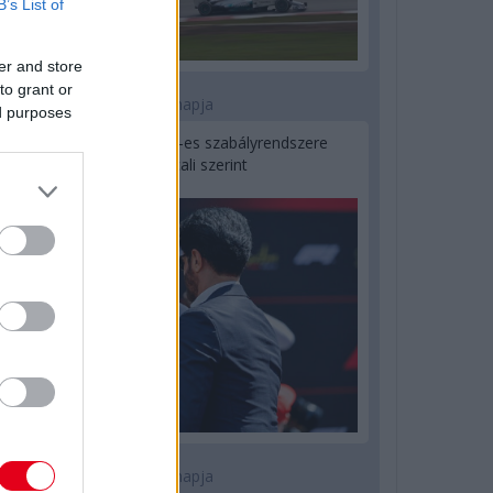
B’s List of
er and store
to grant or
2 napja
ed purposes
Ilyen lehet a jövő F1-es szabályrendszere
Domenicali szerint
2 napja