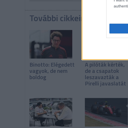
authenti
További cikkeink a témába
Binotto: Elégedett
A pilóták kérték,
vagyok, de nem
de a csapatok
boldog
leszavazták a
Pirelli javaslatát