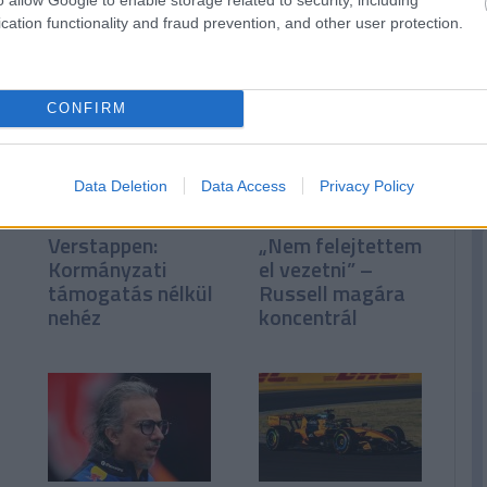
cation functionality and fraud prevention, and other user protection.
n
CONFIRM
Data Deletion
Data Access
Privacy Policy
Verstappen:
„Nem felejtettem
Kormányzati
el vezetni” –
támogatás nélkül
Russell magára
nehéz
koncentrál