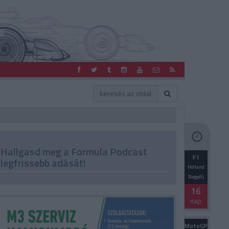
Hallgasd meg a Formula Podcast
F1
legfrissebb adását!
Holland
Nagydíj
16
nap
MotoGP