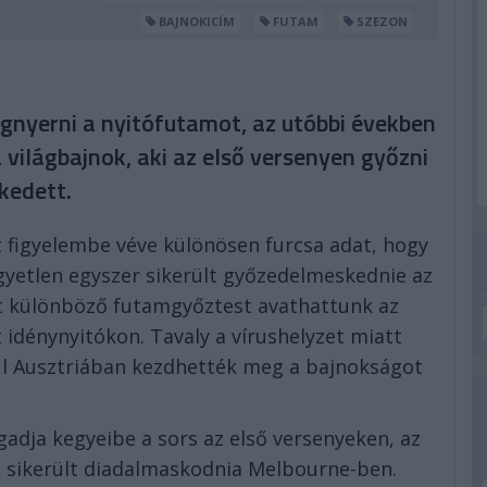
BAJNOKICÍM
FUTAM
SZEZON
gnyerni a nyitófutamot, az utóbbi években
a világbajnok, aki az első versenyen győzni
kedett.
t figyelembe véve különösen furcsa adat, hogy
yetlen egyszer sikerült győzedelmeskednie az
t különböző futamgyőztest avathattunk az
dénynyitókon. Tavaly a vírushelyzet miatt
l Ausztriában kezdhették meg a bajnokságot
dja kegyeibe a sors az első versenyeken, az
n sikerült diadalmaskodnia Melbourne-ben.