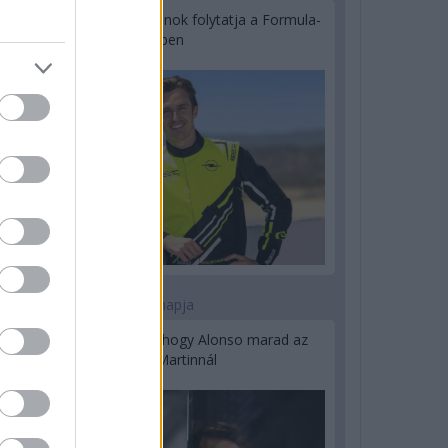
Újabb korábbi F2-es bajnok folytatja a Formula-
E-ben
2 napja
Newey biztos benne, hogy Alonso marad az
Aston Martinnál