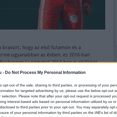
a bravúrt, hogy az első futamon és a
yernie ugyanabban az évben, ez 2016-ban
 Rosbergen (a németet 2014-ben is elsőként
teri Bottas (2), Sebastian Vettel (3), Kimi
u -
Do Not Process My Personal Information
to opt-out of the sale, sharing to third parties, or processing of your per
éra beköszönte óta az idény első futamát 2014-
formation for targeted advertising by us, please use the below opt-out s
020-ban is sikerült megnyerni Rosberg,
r selection. Please note that after your opt-out request is processed y
ikor nyert utoljára nem Mercedes-, vagy
eing interest-based ads based on personal information utilized by us or
disclosed to third parties prior to your opt-out. You may separately opt-
n vezette győzelemre a Lotust. Ezt a
losure of your personal information by third parties on the IAB’s list of
séllyel Max Verstappen a Red Bull-Hondával,