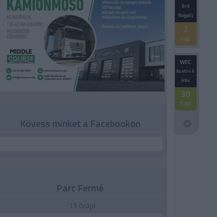
Brit
Nagydíj
2
nap
WEC
Austini 6
órás
30
nap
Kövess minket a Facebookon
Parc Fermé
15 órája