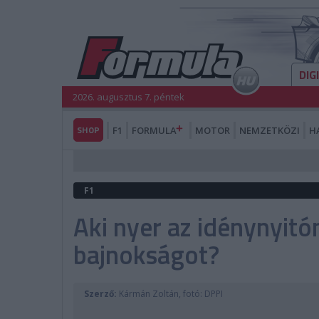
DIG
2026. augusztus 7. péntek
SHOP
F1
FORMULA
MOTOR
NEMZETKÖZI
H
F1
Aki nyer az idénynyitó
bajnokságot?
Szerző:
Kármán Zoltán, fotó: DPPI