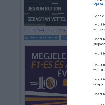
Opted 
Google 
I want t
web or d
Ha ismerőseid figyelmébe ajánlanád a cikket, megteh
Megosztás e-mailben
Megosztás Facebookon
I want t
purpose
I want 
I want t
web or d
I want t
or app.
I want t
I want t