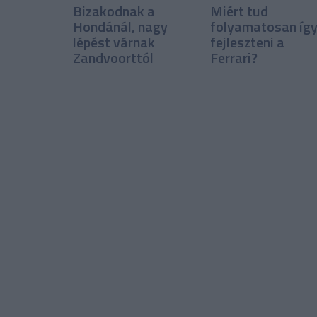
Bizakodnak a
Miért tud
Hondánál, nagy
folyamatosan íg
lépést várnak
fejleszteni a
Zandvoorttól
Ferrari?