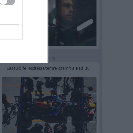
3 napja
Lassuló fejlesztési ütemre számít a Red Bull