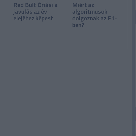
Red Bull: Óriási a
Miért az
y
javulás az év
algoritmusok
elejéhez képest
dolgoznak az F1-
ben?