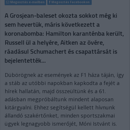
Megosztás e-mailben
Megosztás Facebookon
A Grosjean-baleset okozta sokkot még ki
sem hevertük, máris következett a
koronabomba: Hamilton karanténba került,
Russell ül a helyére, Aitken az övére,
ráadásul Schumachert és csapattársát is
bejelentették...
Dübörögnek az események az F1 háza táján, így
a stáb az utóbbi napokban kapkodta a fejét a
hírek hallatán, majd összeültünk és a 61.
adásban megpróbáltunk mindent alaposan
kitárgyalni. Ehhez segítségül kellett hívnunk
állandó szakértőnket, minden sportszakmai
ügyek legnagyobb ismerőjét, Móni Istvánt is.