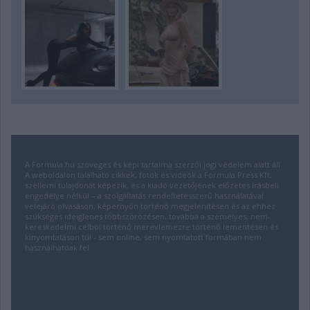
A Formula.hu szöveges és képi tartalma szerzői jogi védelem alatt áll.
A weboldalon található cikkek, fotók és videók a Formula Press Kft.
szellemi tulajdonát képezik, és a kiadó vezetőjének előzetes írásbeli
engedélye nélkül – a szolgáltatás rendeltetésszerű használatával
velejáró olvasáson, képernyőn történő megjelenítésen és az ehhez
szükséges ideiglenes többszörözésen, továbbá a személyes, nem-
kereskedelmi célból történő merevlemezre történő lementésen és
kinyomtatáson túl - sem online, sem nyomtatott formában nem
használhatóak fel.