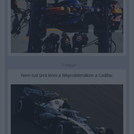
3 napja
Nem tud úrrá lenni a fékproblémákon a Cadillac