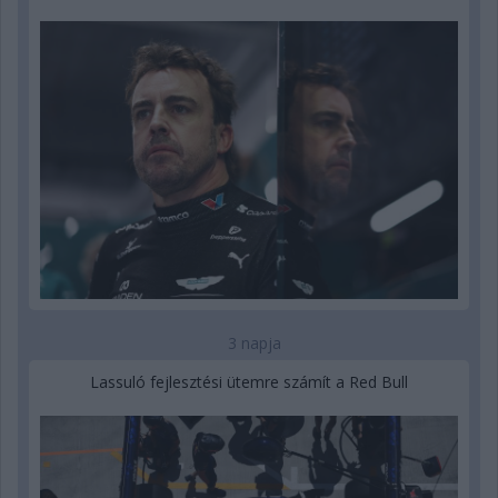
3 napja
Lassuló fejlesztési ütemre számít a Red Bull