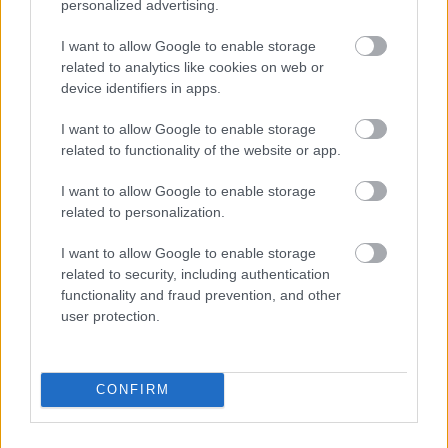
personalized advertising.
I want to allow Google to enable storage
related to analytics like cookies on web or
device identifiers in apps.
2 napja
I want to allow Google to enable storage
related to functionality of the website or app.
Ilyen lehet a jövő F1-es szabályrendszere Domenicali
szerint
I want to allow Google to enable storage
related to personalization.
I want to allow Google to enable storage
related to security, including authentication
functionality and fraud prevention, and other
user protection.
CONFIRM