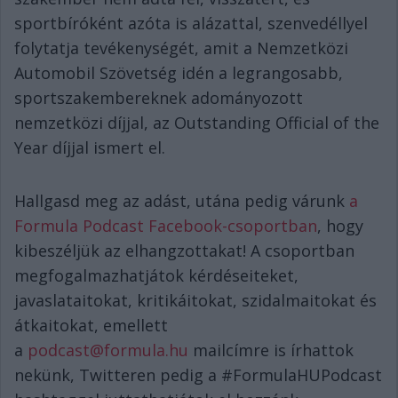
sportbíróként azóta is alázattal, szenvedéllyel
folytatja tevékenységét, amit a Nemzetközi
Automobil Szövetség idén a legrangosabb,
sportszakembereknek adományozott
nemzetközi díjjal, az Outstanding Official of the
Year díjjal ismert el.
Hallgasd meg az adást, utána pedig várunk
a
Formula Podcast Facebook-csoportban
, hogy
kibeszéljük az elhangzottakat! A csoportban
megfogalmazhatjátok kérdéseiteket,
javaslataitokat, kritikáitokat, szidalmaitokat és
átkaitokat, emellett
a
podcast@formula.hu
mailcímre is írhattok
nekünk, Twitteren pedig a #FormulaHUPodcast