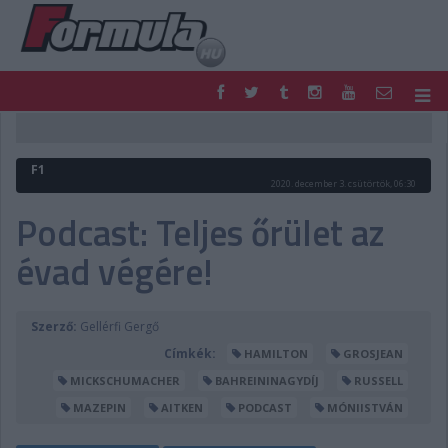
F1
PARC FERMÉ
FORMULA
MOTOR
F1
NEMZETKÖZI
HAZAI
2020. december 3. csütörtök, 06:30
RETRO
EGYÉB
Podcast: Teljes őrület az
PODCAST
SHOP
évad végére!
LIVE
TIPPJÁTÉK
DIGITÁLIS MAGAZIN
PONTÁLLÁSOK
VERSENYNAPTÁRAK
Szerző:
Gellérfi Gergő
Címkék:
HAMILTON
GROSJEAN
MICKSCHUMACHER
BAHREININAGYDÍJ
RUSSELL
MAZEPIN
AITKEN
PODCAST
MÓNIISTVÁN