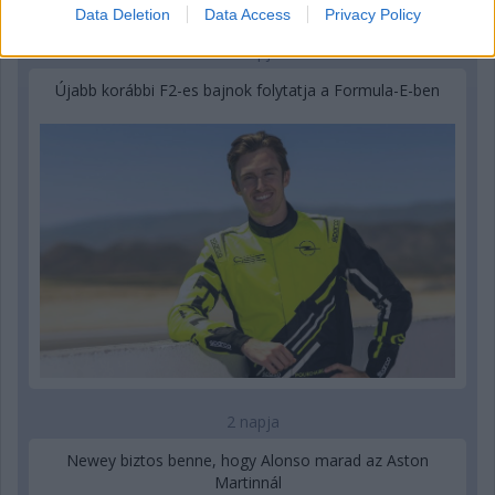
Data Deletion
Data Access
Privacy Policy
2 napja
Újabb korábbi F2-es bajnok folytatja a Formula-E-ben
2 napja
Newey biztos benne, hogy Alonso marad az Aston
Martinnál