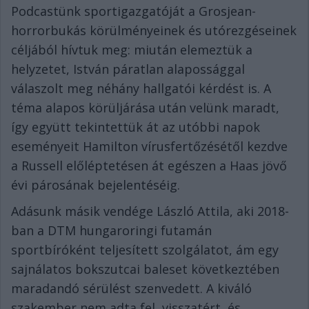
Podcastünk sportigazgatóját a Grosjean-
horrorbukás körülményeinek és utórezgéseinek
céljából hívtuk meg: miután elemeztük a
helyzetet, István páratlan alapossággal
válaszolt meg néhány hallgatói kérdést is. A
téma alapos körüljárása után velünk maradt,
így együtt tekintettük át az utóbbi napok
eseményeit Hamilton vírusfertőzésétől kezdve
a Russell előléptetésen át egészen a Haas jövő
évi párosának bejelentéséig.
Adásunk másik vendége László Attila, aki 2018-
ban a DTM hungaroringi futamán
sportbíróként teljesített szolgálatot, ám egy
sajnálatos bokszutcai baleset következtében
maradandó sérülést szenvedett. A kiváló
szakember nem adta fel, visszatért, és