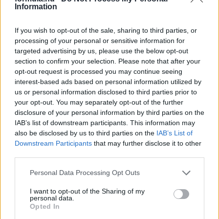
Information
If you wish to opt-out of the sale, sharing to third parties, or
processing of your personal or sensitive information for
targeted advertising by us, please use the below opt-out
section to confirm your selection. Please note that after your
opt-out request is processed you may continue seeing
interest-based ads based on personal information utilized by
us or personal information disclosed to third parties prior to
your opt-out. You may separately opt-out of the further
disclosure of your personal information by third parties on the
IAB’s list of downstream participants. This information may
1 napja
also be disclosed by us to third parties on the
IAB’s List of
Downstream Participants
that may further disclose it to other
Hakkinen megtartaná a Norris-Piastri párost a
third parties.
McLarennél, nem borítaná fel Verstappenért
Please note that this website/app uses one or more Google
Personal Data Processing Opt Outs
services and may gather and store information including but
not limited to your visit or usage behaviour. You may click to
I want to opt-out of the Sharing of my
personal data.
grant or deny consent to Google and its third-party tags to
Opted In
use your data for below specified purposes in below Google