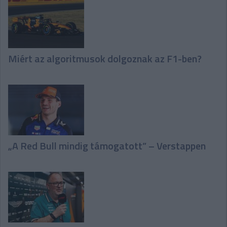
Miért az algoritmusok dolgoznak az F1-ben?
„A Red Bull mindig támogatott” – Verstappen