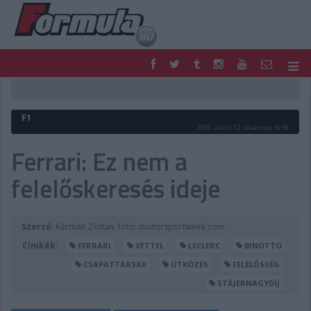
F1
PARC FERMÉ
FORMULA
MOTOR
F1
NEMZETKÖZI
HAZAI
2020. július 12. vasárnap, 16:58
RETRO
EGYÉB
Ferrari: Ez nem a
PODCAST
SHOP
felelőskeresés ideje
LIVE
TIPPJÁTÉK
DIGITÁLIS MAGAZIN
PONTÁLLÁSOK
VERSENYNAPTÁRAK
Szerző:
Kármán Zoltán, fotó: motorsportweek.com
Címkék:
FERRARI
VETTEL
LECLERC
BINOTTO
CSAPATTÁRSAK
ÜTKÖZÉS
FELELŐSSÉG
STÁJERNAGYDÍJ