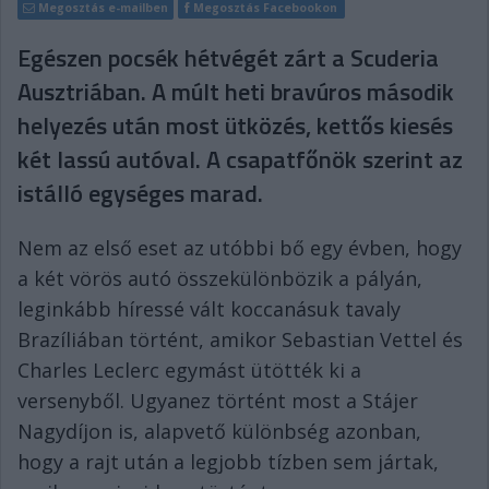
Megosztás e-mailben
Megosztás Facebookon
Egészen pocsék hétvégét zárt a Scuderia
Ausztriában. A múlt heti bravúros második
helyezés után most ütközés, kettős kiesés
két lassú autóval. A csapatfőnök szerint az
istálló egységes marad.
Nem az első eset az utóbbi bő egy évben, hogy
a két vörös autó összekülönbözik a pályán,
leginkább híressé vált koccanásuk tavaly
Brazíliában történt, amikor Sebastian Vettel és
Charles Leclerc egymást ütötték ki a
versenyből. Ugyanez történt most a Stájer
Nagydíjon is, alapvető különbség azonban,
hogy a rajt után a legjobb tízben sem jártak,