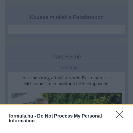
Kövess minket a Facebookon
Parc Fermé
19 órája
Hakkinen megtartaná a Norris-Piastri párost a
McLarennél, nem borítaná fel Verstappenért
formula.hu -
Do Not Process My Personal
Information