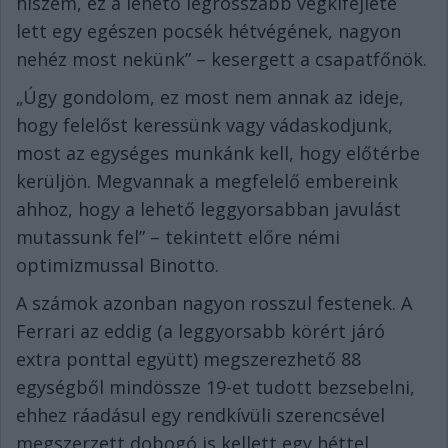
hiszem, ez a lehető legrosszabb végkifejlete
lett egy egészen pocsék hétvégének, nagyon
nehéz most nekünk” – kesergett a csapatfőnök.
„Úgy gondolom, ez most nem annak az ideje,
hogy felelőst keressünk vagy vádaskodjunk,
most az egységes munkánk kell, hogy előtérbe
kerüljön. Megvannak a megfelelő embereink
ahhoz, hogy a lehető leggyorsabban javulást
mutassunk fel” – tekintett előre némi
optimizmussal Binotto.
A számok azonban nagyon rosszul festenek. A
Ferrari az eddig (a leggyorsabb körért járó
extra ponttal együtt) megszerezhető 88
egységből mindössze 19-et tudott bezsebelni,
ehhez ráadásul egy rendkívüli szerencsével
megszerzett dobogó is kellett egy héttel