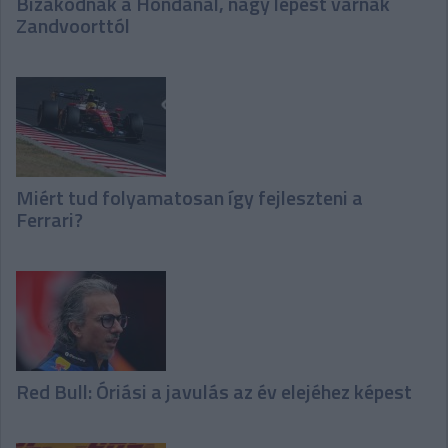
Bizakodnak a Hondánál, nagy lépést várnak
Zandvoorttól
Miért tud folyamatosan így fejleszteni a
Ferrari?
Red Bull: Óriási a javulás az év elejéhez képest