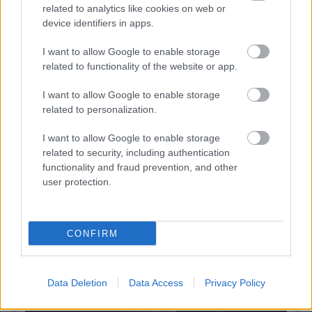
1 napja
related to analytics like cookies on web or
device identifiers in apps.
Újabb korábbi F2-es bajnok folytatja a Formula-E-ben
I want to allow Google to enable storage
related to functionality of the website or app.
I want to allow Google to enable storage
related to personalization.
I want to allow Google to enable storage
related to security, including authentication
functionality and fraud prevention, and other
user protection.
CONFIRM
2 napja
Newey biztos benne, hogy Alonso marad az Aston
Martinnál
Data Deletion
Data Access
Privacy Policy