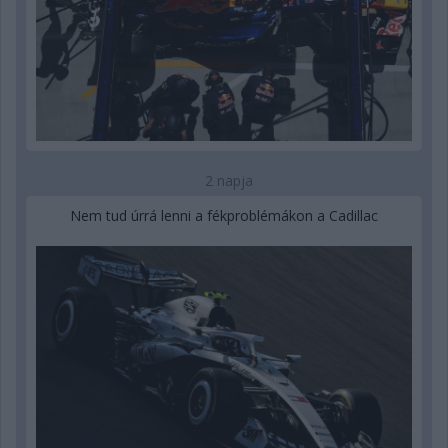
2 napja
Nem tud úrrá lenni a fékproblémákon a Cadillac