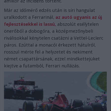
amikor az incidens történt.
Már az időmérő edzés után is síri hangulat
uralkodott a Ferrarinál,
az autó ugyanis az új
fejlesztésekkel is lassú,
abszolút esélytelen
önerőből a dobogóra, a középmezőnybeli
riválisokkal kénytelen csatázni a Vettel-Leclerc
páros. Ezúttal a monacói érkezett hátulról,
rosszul mérte fel a helyzetet és nekiment
német csapattársának, ezzel mindkettejüket
kiejtve a futamból, Ferrari nullázás.