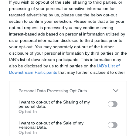
If you wish to opt-out of the sale, sharing to third parties, or
processing of your personal or sensitive information for
targeted advertising by us, please use the below opt-out
section to confirm your selection. Please note that after your
opt-out request is processed you may continue seeing
interest-based ads based on personal information utilized by
us or personal information disclosed to third parties prior to
1 napja
your opt-out. You may separately opt-out of the further
disclosure of your personal information by third parties on the
Megvan, mikor kezdődik az F1-es Bahreini Nagydíj
IAB’s list of downstream participants. This information may
Malajziában
also be disclosed by us to third parties on the
IAB’s List of
Downstream Participants
that may further disclose it to other
third parties.
Please note that this website/app uses one or more Google
Personal Data Processing Opt Outs
services and may gather and store information including but
not limited to your visit or usage behaviour. You may click to
I want to opt-out of the Sharing of my
personal data.
grant or deny consent to Google and its third-party tags to
Opted In
use your data for below specified purposes in below Google
consent section.
I want to opt-out of the Sale of my
Personal Data.
Opted In