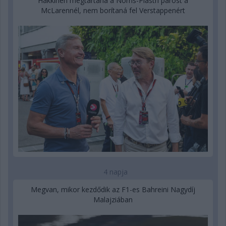
Hakkinen megtartaná a Norris-Piastri párost a
McLarennél, nem borítaná fel Verstappenért
4 napja
Megvan, mikor kezdődik az F1-es Bahreini Nagydíj
Malajziában