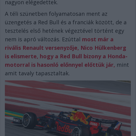
nagyon elégedettek.
A téli szünetben folyamatosan ment az
üzengetés a Red Bull és a franciák között, de a
tesztelés első hetének végeztével történt egy
nem is apró változás. Ezúttal
most már a
rivális Renault versenyzője, Nico Hülkenberg
is elismerte, hogy a Red Bull bizony a Honda-
motorral is hasonló előnnyel előttük jár,
mint
amit tavaly tapasztaltak.