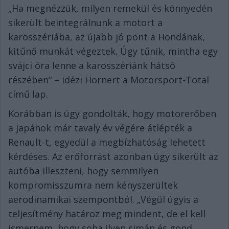
„Ha megnézzük, milyen remekül és könnyedén
sikerült beintegrálnunk a motort a
karosszériába, az újabb jó pont a Hondának,
kitűnő munkát végeztek. Úgy tűnik, mintha egy
svájci óra lenne a karosszériánk hátsó
részében” – idézi Hornert a Motorsport-Total
című lap.
Korábban is úgy gondolták, hogy motorerőben
a japánok már tavaly év végére átlépték a
Renault-t, egyedül a megbízhatóság lehetett
kérdéses. Az erőforrást azonban úgy sikerült az
autóba illeszteni, hogy semmilyen
kompromisszumra nem kényszerültek
aerodinamikai szempontból. „Végül úgyis a
teljesítmény határoz meg mindent, de el kell
ismernem, hogy soha ilyen simán és gond