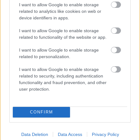
I want to allow Google to enable storage
1 napja
related to analytics like cookies on web or
device identifiers in apps.
Az F1-es Német Nagydíj „mindenképpen megvalósul”
Domenicali szerint
I want to allow Google to enable storage
related to functionality of the website or app.
I want to allow Google to enable storage
related to personalization.
I want to allow Google to enable storage
related to security, including authentication
functionality and fraud prevention, and other
user protection.
CONFIRM
1 napja
„Jó látni, hogy közel az álom” – Camara az F1-es
Data Deletion
Data Access
Privacy Policy
pletykákról