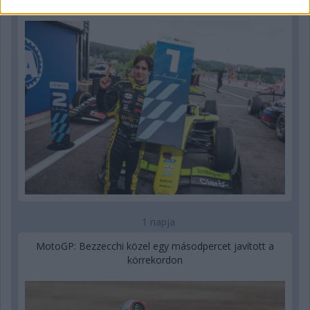
1 napja
MotoGP: Bezzecchi közel egy másodpercet javított a
körrekordon