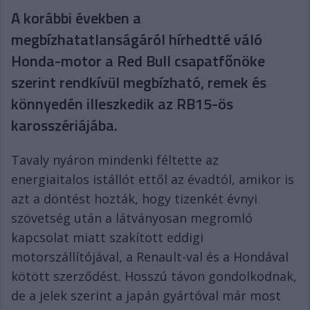
A korábbi években a
megbízhatatlanságáról hírhedtté váló
Honda-motor a Red Bull csapatfőnöke
szerint rendkívül megbízható, remek és
könnyedén illeszkedik az RB15-ös
karosszériájába.
Tavaly nyáron mindenki féltette az
energiaitalos istállót ettől az évadtól, amikor is
azt a döntést hozták, hogy tizenkét évnyi
szövetség után a látványosan megromló
kapcsolat miatt szakított eddigi
motorszállítójával, a Renault-val és a Hondával
kötött szerződést. Hosszú távon gondolkodnak,
de a jelek szerint a japán gyártóval már most