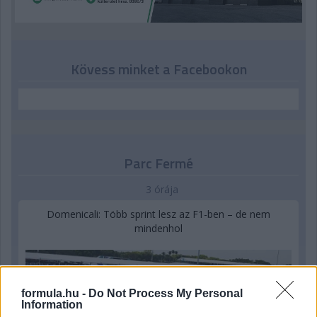
Kövess minket a Facebookon
Parc Fermé
3 órája
Domenicali: Több sprint lesz az F1-ben – de nem
mindenhol
formula.hu -
Do Not Process My Personal
Information