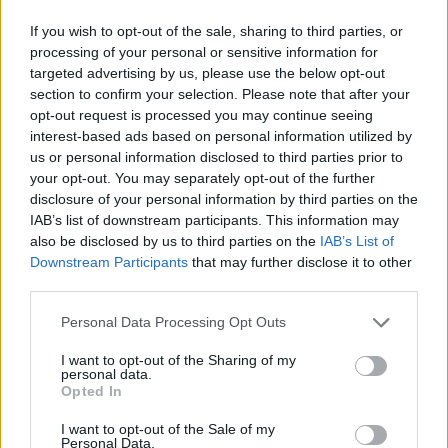
If you wish to opt-out of the sale, sharing to third parties, or
processing of your personal or sensitive information for
targeted advertising by us, please use the below opt-out
section to confirm your selection. Please note that after your
opt-out request is processed you may continue seeing
interest-based ads based on personal information utilized by
us or personal information disclosed to third parties prior to
your opt-out. You may separately opt-out of the further
5 órája
disclosure of your personal information by third parties on the
IAB’s list of downstream participants. This information may
„Lando és Oscar kapcsolata csak még erősebbé vált a
also be disclosed by us to third parties on the
IAB’s List of
tavalyi év után” – Stella
Downstream Participants
that may further disclose it to other
third parties.
Please note that this website/app uses one or more Google
Personal Data Processing Opt Outs
services and may gather and store information including but
not limited to your visit or usage behaviour. You may click to
I want to opt-out of the Sharing of my
personal data.
grant or deny consent to Google and its third-party tags to
Opted In
use your data for below specified purposes in below Google
consent section.
I want to opt-out of the Sale of my
Personal Data.