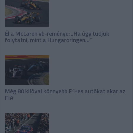
Él a McLaren vb-reménye: „Ha úgy tudjuk
folytatni, mint a Hungaroringen…”
Még 80 kilóval könnyebb F1-es autókat akar az
FIA