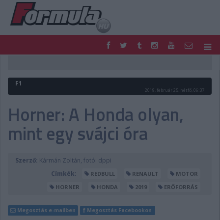
F1
PARC FERMÉ
FORMULA
MOTOR
F1
NEMZETKÖZI
HAZAI
2019. február 25. hétfő, 06:37
RETRO
EGYÉB
Horner: A Honda olyan,
PODCAST
SHOP
mint egy svájci óra
LIVE
TIPPJÁTÉK
DIGITÁLIS MAGAZIN
PONTÁLLÁSOK
VERSENYNAPTÁRAK
Szerző:
Kármán Zoltán, fotó: dppi
Címkék:
REDBULL
RENAULT
MOTOR
HORNER
HONDA
2019
ERŐFORRÁS
Megosztás e-mailben
Megosztás Facebookon