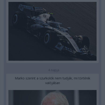
4 napja
Marko szerint a szurkolók nem tudják, mi történik
valójában