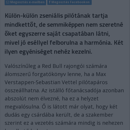
Megosztás e-mailben
Megosztás Facebookon
Külön-külön zseniális pilótának tartja
mindkettőt, de semmiképpen nem szeretné
őket egyszerre saját csapatában látni,
mivel jó eséllyel felborulna a harmónia. Két
ilyen egyéniséget nehéz kezelni.
Valószínűleg a Red Bull rajongói számára
álomszerű forgatókönyv lenne, ha a Max
Verstappen-Sebastian Vettel pilótapáros
összeállhatna. Az istálló főtanácsadója azonban
abszolút nem élvezné, ha ez a helyzet
megvalósulna. Ő is látott már olyat, hogy két
dudás egy csárdába került, de a szakember
szerint ez a vezetés számára mindig is nehezen