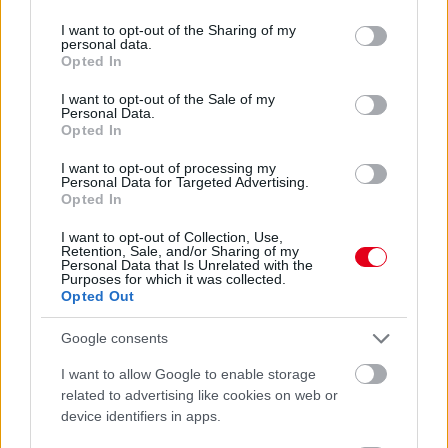
services and may gather and store information including but
Hakkinen megtartaná a Norris-Piastri párost a
not limited to your visit or usage behaviour. You may click to
I want to opt-out of the Sharing of my
McLarennél, nem borítaná fel Verstappenért
personal data.
grant or deny consent to Google and its third-party tags to
Opted In
use your data for below specified purposes in below Google
consent section.
I want to opt-out of the Sale of my
Personal Data.
Opted In
I want to opt-out of processing my
Personal Data for Targeted Advertising.
Opted In
I want to opt-out of Collection, Use,
Retention, Sale, and/or Sharing of my
Personal Data that Is Unrelated with the
Purposes for which it was collected.
Opted Out
Google consents
1 napja
I want to allow Google to enable storage
related to advertising like cookies on web or
Megvan, mikor kezdődik az F1-es Bahreini Nagydíj
device identifiers in apps.
Malajziában