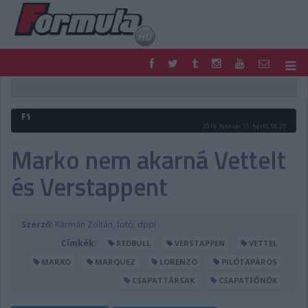
F1
PARC FERMÉ
FORMULA
MOTOR
F1
NEMZETKÖZI
HAZAI
2019. február 11. hétfő, 06:20
RETRO
EGYÉB
Marko nem akarná Vettelt
PODCAST
SHOP
és Verstappent
LIVE
TIPPJÁTÉK
DIGITÁLIS MAGAZIN
PONTÁLLÁSOK
VERSENYNAPTÁRAK
Szerző:
Kármán Zoltán, fotó: dppi
Címkék:
REDBULL
VERSTAPPEN
VETTEL
MARKO
MARQUEZ
LORENZO
PILÓTAPÁROS
CSAPATTÁRSAK
CSAPATFŐNÖK