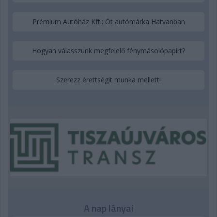
Prémium Autóház Kft.: Öt autómárka Hatvanban
Hogyan válasszunk megfelelő fénymásolópapírt?
Szerezz érettségit munka mellett!
A nap lányai