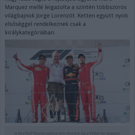
Marquez mellé leigazolta a szintén többszörös
világbajnok Jorge Lorenzót. Ketten együtt nyolc
elsőséggel rendelkeznek csak a
királykategóriában.
A Red Bull főtanácsadója nem élvezné, ha a Vettel-Verstappen