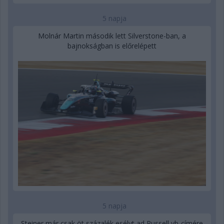
5 napja
Molnár Martin második lett Silverstone-ban, a
bajnokságban is előrelépett
5 napja
Steiner már csak öt százalék esélyt ad Russell vb-címére