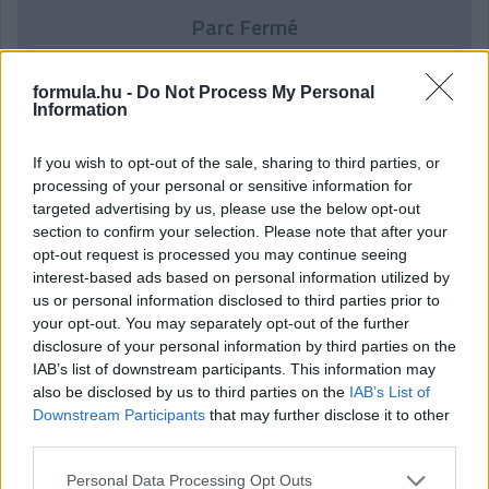
Parc Fermé
5 órája
formula.hu -
Do Not Process My Personal
Montoya szerint Antonelli kedvessége sem segít
Information
Russellen
If you wish to opt-out of the sale, sharing to third parties, or
processing of your personal or sensitive information for
targeted advertising by us, please use the below opt-out
section to confirm your selection. Please note that after your
opt-out request is processed you may continue seeing
interest-based ads based on personal information utilized by
us or personal information disclosed to third parties prior to
your opt-out. You may separately opt-out of the further
disclosure of your personal information by third parties on the
IAB’s list of downstream participants. This information may
also be disclosed by us to third parties on the
IAB’s List of
Downstream Participants
that may further disclose it to other
third parties.
1 napja
Please note that this website/app uses one or more Google
Personal Data Processing Opt Outs