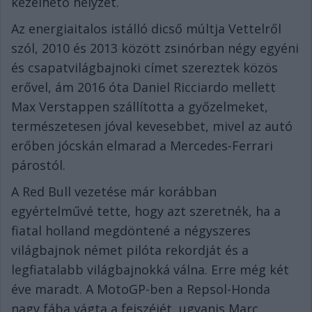
kezelhető helyzet.
Az energiaitalos istálló dicső múltja Vettelről
szól, 2010 és 2013 között zsinórban négy egyéni
és csapatvilágbajnoki címet szereztek közös
erővel, ám 2016 óta Daniel Ricciardo mellett
Max Verstappen szállította a győzelmeket,
természetesen jóval kevesebbet, mivel az autó
erőben jócskán elmarad a Mercedes-Ferrari
párostól.
A Red Bull vezetése már korábban
egyértelművé tette, hogy azt szeretnék, ha a
fiatal holland megdöntené a négyszeres
világbajnok német pilóta rekordját és a
legfiatalabb világbajnokká válna. Erre még két
éve maradt. A MotoGP-ben a Repsol-Honda
nagy fába vágta a fejszéjét, ugyanis Marc