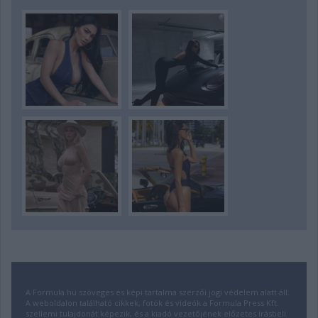
A Formula.hu szöveges és képi tartalma szerzői jogi védelem alatt áll.
A weboldalon található cikkek, fotók és videók a Formula Press Kft.
szellemi tulajdonát képezik, és a kiadó vezetőjének előzetes írásbeli