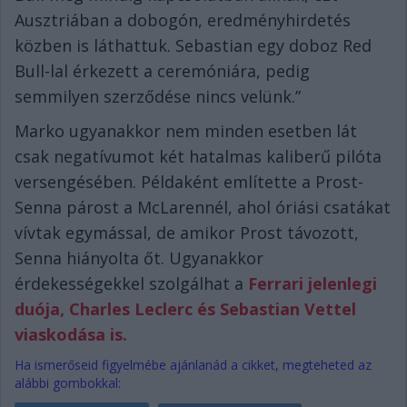
Ausztriában a dobogón, eredményhirdetés
közben is láthattuk. Sebastian egy doboz Red
Bull-lal érkezett a ceremóniára, pedig
semmilyen szerződése nincs velünk.”
Marko ugyanakkor nem minden esetben lát
csak negatívumot két hatalmas kaliberű pilóta
versengésében. Példaként említette a Prost-
Senna párost a McLarennél, ahol óriási csatákat
vívtak egymással, de amikor Prost távozott,
Senna hiányolta őt. Ugyanakkor
érdekességekkel szolgálhat a
Ferrari jelenlegi
duója, Charles Leclerc és Sebastian Vettel
viaskodása is.
Ha ismerőseid figyelmébe ajánlanád a cikket, megteheted az
alábbi gombokkal: