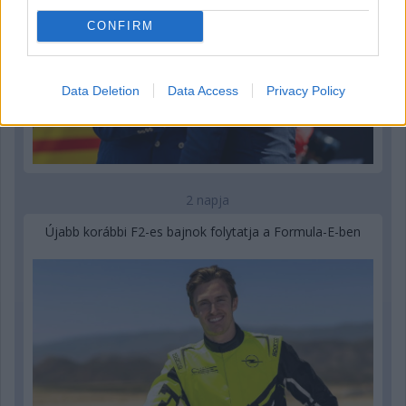
CONFIRM
Data Deletion
Data Access
Privacy Policy
2 napja
Újabb korábbi F2-es bajnok folytatja a Formula-E-ben