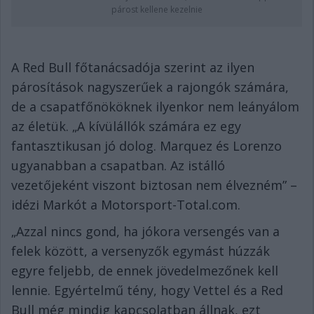
párost kellene kezelnie
A Red Bull főtanácsadója szerint az ilyen
párosítások nagyszerűek a rajongók számára,
de a csapatfőnököknek ilyenkor nem leányálom
az életük. „A kívülállók számára ez egy
fantasztikusan jó dolog. Marquez és Lorenzo
ugyanabban a csapatban. Az istálló
vezetőjeként viszont biztosan nem élvezném” –
idézi Markót a Motorsport-Total.com.
„Azzal nincs gond, ha jókora versengés van a
felek között, a versenyzők egymást húzzák
egyre feljebb, de ennek jövedelmezőnek kell
lennie. Egyértelmű tény, hogy Vettel és a Red
Bull még mindig kapcsolatban állnak, ezt