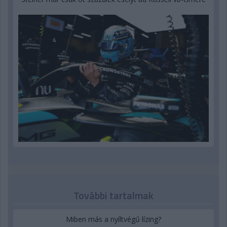
További tartalmak
Miben más a nyíltvégű lízing?