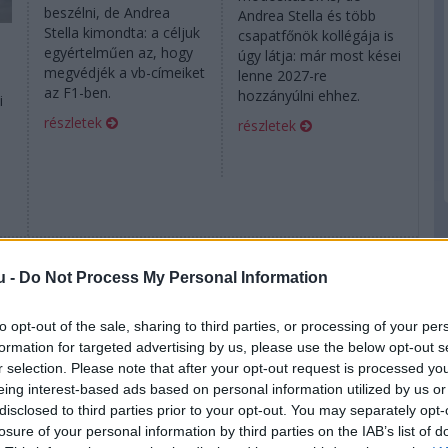
beszélni, de Andrea
Andrea Stella és több
Stella kimondta: a céljuk
csapatfőnök kollégája is
egyértelműen az, hogy
úgy látja: már most kései
megvédjék a vb-címeiket
lenne 2027-re
a
az F1-ben.
hozzányúlni ehhez.
i
részletek
részletek
2026. április 24. péntek, 17:08
2026. április 23. csütörtök, 13:04
u -
Do Not Process My Personal Information
Brown: Nonszensz,
„Teljesen új
hogy GP váltaná
autóval” készül
to opt-out of the sale, sharing to third parties, or processing of your per
Stellát
Miamira a
formation for targeted advertising by us, please use the below opt-out s
McLaren
r selection. Please note that after your opt-out request is processed y
eing interest-based ads based on personal information utilized by us or
disclosed to third parties prior to your opt-out. You may separately opt-
losure of your personal information by third parties on the IAB’s list of