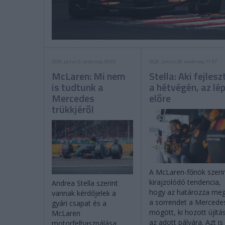
2026. július 5. vasárnap, 09:05
2026. június 28. vasárnap, 11:57
McLaren: Mi nem
Stella: Aki fejlesz
is tudtunk a
a hétvégén, az lé
Mercedes
előre
trükkjéről
A McLaren-főnök szeri
kirajzolódó tendencia,
Andrea Stella szerint
hogy az határozza me
vannak kérdőjelek a
a sorrendet a Mercede
gyári csapat és a
mögött, ki hozott újítá
McLaren
az adott pályára. Azt is
motorfelhasználása