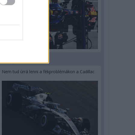
3 napja
Nem tud úrrá lenni a fékproblémákon a Cadillac