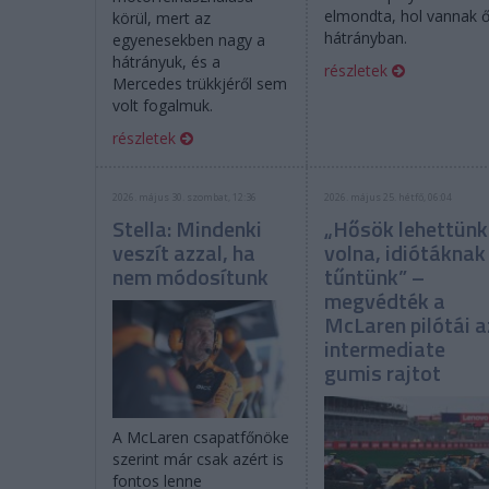
elmondta, hol vannak 
körül, mert az
hátrányban.
egyenesekben nagy a
hátrányuk, és a
részletek
Mercedes trükkjéről sem
volt fogalmuk.
részletek
2026. május 30. szombat, 12:36
2026. május 25. hétfő, 06:04
Stella: Mindenki
„Hősök lehettünk
veszít azzal, ha
volna, idiótáknak
nem módosítunk
tűntünk” –
megvédték a
McLaren pilótái a
intermediate
gumis rajtot
A McLaren csapatfőnöke
szerint már csak azért is
fontos lenne