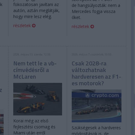
ők
fokozatosan javítani az
de hangsúlyozták: nem a
autón, aztán meglátják,
Mercedes fogja vissza
hogy mire lesz elég.
őket.
részletek
részletek
2026. május 13. szerda, 12:55
2026. május 7. csütörtök, 10:55
Nem tett le a vb-
Csak 2028-ra
címvédésről a
változhatnak
McLaren
hardveresen az F1-
es motorok?
z
Korai még az első
fejlesztési csomag és
Szükségesek a hardveres
Miami után erről
módosítások is, de