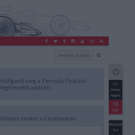
Hallgasd meg a Formula Podcast
F1
legfrissebb adását!
Holland
Nagydíj
16
nap
Kövess minket a Facebookon
MotoGP
Brit