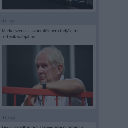
4 napja
Marko szerint a szurkolók nem tudják, mi
történik valójában
4 napja
Lewis Hamilton régi szenvedélye nyomán új