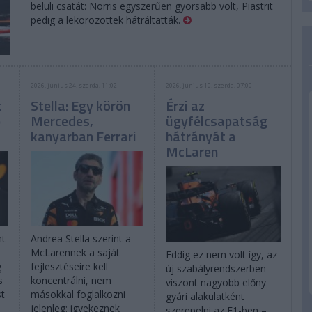
belüli csatát: Norris egyszerűen gyorsabb volt, Piastrit
pedig a lekörözöttek hátráltatták.
2026. június 24. szerda, 11:02
2026. június 10. szerda, 07:00
t
Stella: Egy körön
Érzi az
p
Mercedes,
ügyfélcsapatság
kanyarban Ferrari
hátrányát a
McLaren
nt
Andrea Stella szerint a
McLarennek a saját
Eddig ez nem volt így, az
g
fejlesztéseire kell
új szabályrendszerben
s
koncentrálni, nem
viszont nagyobb előny
st
másokkal foglalkozni
gyári alakulatként
jelenleg: igyekeznek
szerepelni az F1-ben –