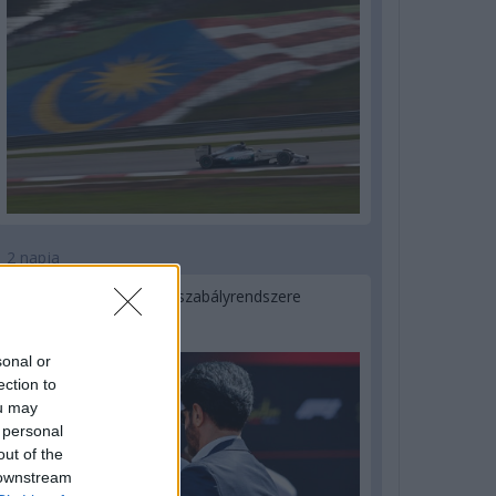
2 napja
Ilyen lehet a jövő F1-es szabályrendszere
Domenicali szerint
sonal or
ection to
ou may
 personal
out of the
 downstream