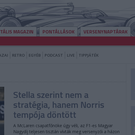
ITÁLIS MAGAZIN
PONTÁLLÁSOK
VERSENYNAPTÁRAK
AZAI
RETRO
EGYÉB
PODCAST
LIVE
TIPPJÁTÉK
Stella szerint nem a
stratégia, hanem Norris
tempója döntött
A McLaren csapatfőnöke úgy véli, az F1-es Magyar
Nagydíj teljesen tisztán vívták meg versenyzői a házon