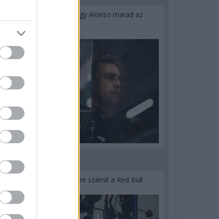
Newey biztos benne, hogy Alonso marad az
Aston Martinnál
3 napja
Lassuló fejlesztési ütemre számít a Red Bull