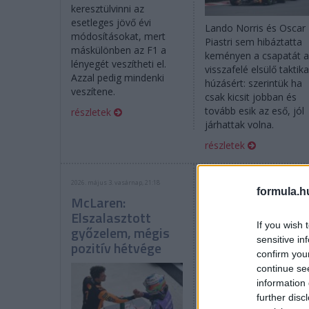
keresztülvinni az
esetleges jövő évi
Lando Norris és Oscar
módosításokat, mert
Piastri sem hibáztatta
máskülönben az F1 a
keményen a csapatát 
lényegét veszítheti el.
visszafelé elsülő taktika
Azzal pedig mindenki
húzásért: szerintük ha
veszítene.
csak kicsit jobban és
tovább esik az eső, jól
részletek
járhattak volna.
részletek
2026. május 3. vasárnap, 21:18
2026. május 1. péntek, 23:40
formula.h
McLaren:
„Bizonyítottuk
Elszalasztott
már máskor is” –
If you wish 
győzelem, mégis
Stella a
sensitive in
pozitív hétvége
McLarenről
confirm you
continue se
information 
further disc