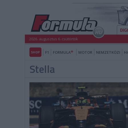
DIG
2026. augusztus 6. csütörtök
SHOP
F1
FORMULA
MOTOR
NEMZETKÖZI
H
Stella