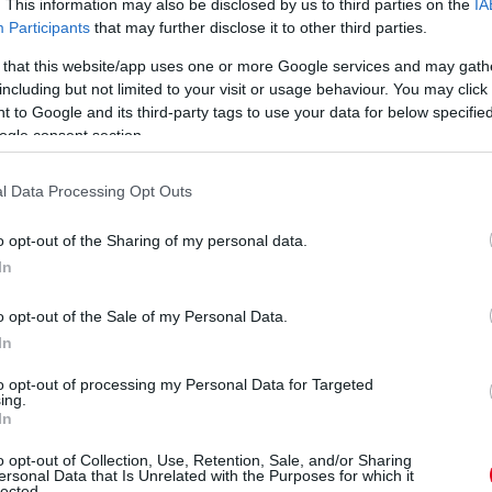
. This information may also be disclosed by us to third parties on the
IA
Participants
that may further disclose it to other third parties.
A McLaren F1-es vezére
tagadta azokat a
gy
A wokingiak F1-es
 that this website/app uses one or more Google services and may gath
feltételezéseket, hogy a
csapatfőnöke elárulta: az
including but not limited to your visit or usage behaviour. You may click 
csapatfőnök helyét
t
eredeti terveiknek
 to Google and its third-party tags to use your data for below specifi
venné át később
megfelelően egy
ogle consent section.
Verstappen
aerodinamikailag
versenymérnöke –
teljesen átszabott
l Data Processing Opt Outs
ahogy a hollandért sem
MCL40-essel készülnek a
cserélné le a Norris–
soron következő
Piastri duót.
o opt-out of the Sharing of my personal data.
futamokra.
In
részletek
részletek
o opt-out of the Sale of my Personal Data.
következő hírek
In
to opt-out of processing my Personal Data for Targeted
ing.
In
o opt-out of Collection, Use, Retention, Sale, and/or Sharing
ersonal Data that Is Unrelated with the Purposes for which it
lected.