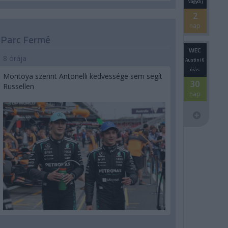
Nagydíj
2
nap
Parc Fermé
WEC
8 órája
Austini 6
órás
Montoya szerint Antonelli kedvessége sem segít
30
Russellen
nap