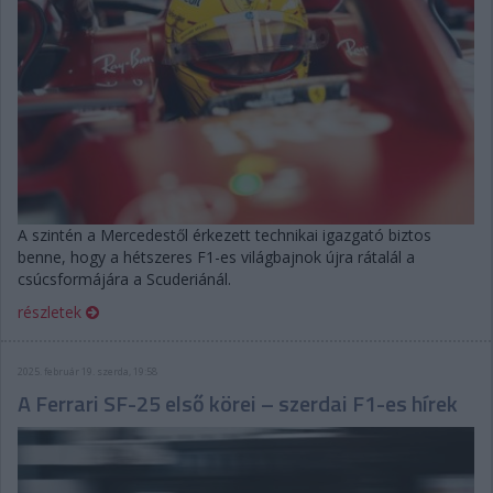
A szintén a Mercedestől érkezett technikai igazgató biztos
benne, hogy a hétszeres F1-es világbajnok újra rátalál a
csúcsformájára a Scuderiánál.
részletek
2025. február 19. szerda, 19:58
A Ferrari SF-25 első körei – szerdai F1-es hírek