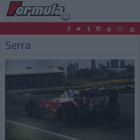
Serra
F1
PARC FERMÉ
FORMULA
MOTOR
NEMZETKÖZI
HAZAI
RETRO
EGYÉB
PODCAST
SHOP
LIVE
TIPPJÁTÉK
DIGITÁLIS MAGAZIN
PONTÁLLÁSOK
VERSENYNAPTÁRAK