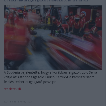
A Scuderia bejelentette, hogy a korábban leigazolt Loic Serra
váltja az Astonhoz igazoló Enrico Cardile-t a karosszériáért
felelős technikai igazgató posztján.
részletek
2024. május 13. hétfő, 15:23