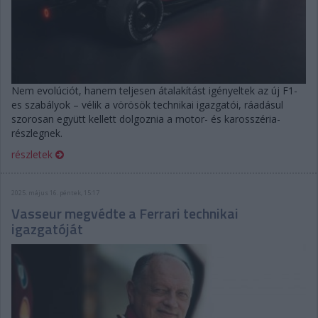
Nem evolúciót, hanem teljesen átalakítást igényeltek az új F1-
es szabályok – vélik a vörösök technikai igazgatói, ráadásul
szorosan együtt kellett dolgoznia a motor- és karosszéria-
részlegnek.
részletek
2025. május 16. péntek, 15:17
Vasseur megvédte a Ferrari technikai
igazgatóját