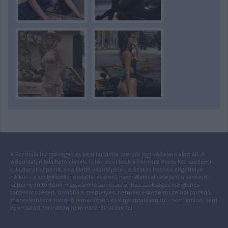
A Formula.hu szöveges és képi tartalma szerzői jogi védelem alatt áll. A
weboldalon található cikkek, fotók és videók a Formula Press Kft. szellemi
tulajdonát képezik, és a kiadó vezetőjének előzetes írásbeli engedélye
nélkül – a szolgáltatás rendeltetésszerű használatával velejáró olvasáson,
képernyőn történő megjelenítésen és az ehhez szükséges ideiglenes
többszörözésen, továbbá a személyes, nem-kereskedelmi célból történő
merevlemezre történő lementésen és kinyomtatáson túl - sem online, sem
nyomtatott formában nem használhatóak fel.