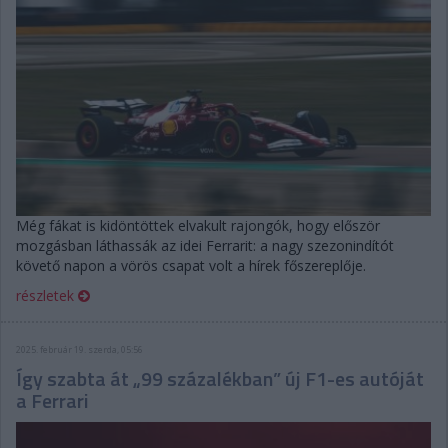
Még fákat is kidöntöttek elvakult rajongók, hogy először
mozgásban láthassák az idei Ferrarit: a nagy szezonindítót
követő napon a vörös csapat volt a hírek főszereplője.
részletek
2025. február 19. szerda, 05:56
Így szabta át „99 százalékban” új F1-es autóját
a Ferrari