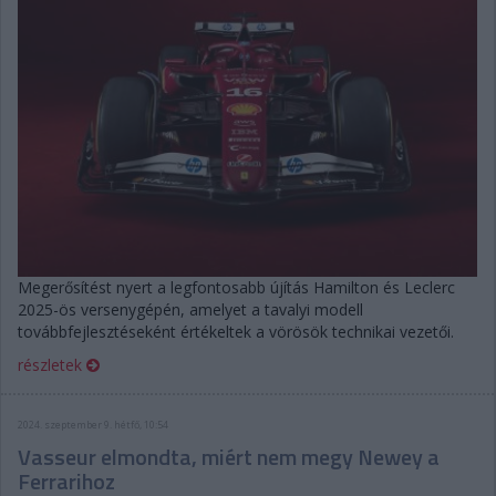
Megerősítést nyert a legfontosabb újítás Hamilton és Leclerc
2025-ös versenygépén, amelyet a tavalyi modell
továbbfejlesztéseként értékeltek a vörösök technikai vezetői.
részletek
2024. szeptember 9. hétfő, 10:54
Vasseur elmondta, miért nem megy Newey a
Ferrarihoz