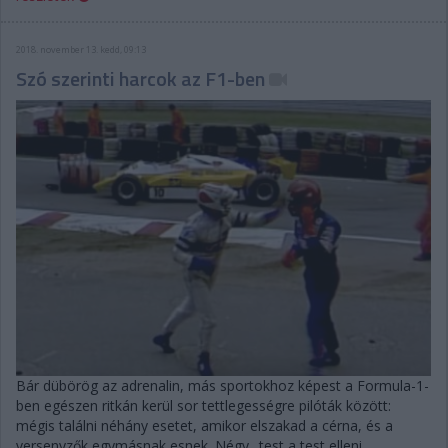
2018. november 13. kedd, 09:13
Szó szerinti harcok az F1-ben
Bár dübörög az adrenalin, más sportokhoz képest a Formula-1-
ben egészen ritkán kerül sor tettlegességre pilóták között:
mégis találni néhány esetet, amikor elszakad a cérna, és a
versenyzők egymásnak esnek. Négy „test a test elleni