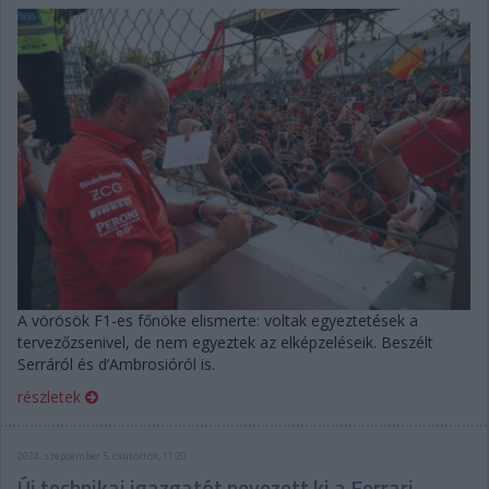
A vörösök F1-es főnöke elismerte: voltak egyeztetések a
tervezőzsenivel, de nem egyeztek az elképzeléseik. Beszélt
Serráról és d’Ambrosióról is.
részletek
2024. szeptember 5. csütörtök, 11:20
Új technikai igazgatót nevezett ki a Ferrari