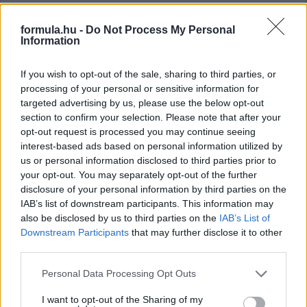
gyártó részéről a Formula-1-ben, az istálló nem is várt tovább,
komoly strukturális változások kezdődtek meg az Ezüst
formula.hu -
Do Not Process My Personal
Nyilaknál.
Information
részletek
If you wish to opt-out of the sale, sharing to third parties, or
processing of your personal or sensitive information for
2016. augusztus 2. kedd, 11:56
targeted advertising by us, please use the below opt-out
Egy mérnök miatt pereli a McLaren a Mercedest
section to confirm your selection. Please note that after your
opt-out request is processed you may continue seeing
interest-based ads based on personal information utilized by
us or personal information disclosed to third parties prior to
your opt-out. You may separately opt-out of the further
disclosure of your personal information by third parties on the
IAB’s list of downstream participants. This information may
also be disclosed by us to third parties on the
IAB’s List of
Downstream Participants
that may further disclose it to other
third parties.
Please note that this website/app uses one or more Google
Personal Data Processing Opt Outs
services and may gather and store information including but
not limited to your visit or usage behaviour. You may click to
I want to opt-out of the Sharing of my