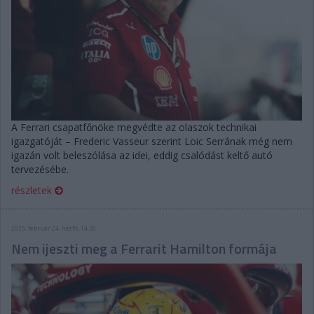
A Ferrari csapatfőnöke megvédte az olaszok technikai
igazgatóját – Frederic Vasseur szerint Loic Serrának még nem
igazán volt beleszólása az idei, eddig csalódást keltő autó
tervezésébe.
részletek
2025. február 24. hétfő, 14:32
Nem ijeszti meg a Ferrarit Hamilton formája