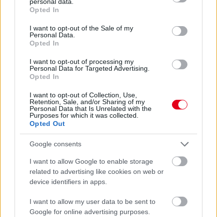
personal data.
grant or deny consent to Google and its third-party tags to
Opted In
Az F1-es nyári szünet beköszöntével a pályán ugyan néhány
use your data for below specified purposes in below Google
hétig nem lesznek események, a háttérben azonban úgy tűnik,
consent section.
I want to opt-out of the Sale of my
egy pillanatra sem áll le a viaskodás. A McLaren rögtön egy jogi
Personal Data.
lépéssel kezdi az augusztust.
Opted In
részletek
I want to opt-out of processing my
Personal Data for Targeted Advertising.
Opted In
előző hírek
következő hírek
I want to opt-out of Collection, Use,
Retention, Sale, and/or Sharing of my
Personal Data that Is Unrelated with the
Purposes for which it was collected.
Hallgasd meg a Formula Podcast
Opted Out
legfrissebb adását!
Google consents
I want to allow Google to enable storage
related to advertising like cookies on web or
Kövess minket a Facebookon
device identifiers in apps.
I want to allow my user data to be sent to
Google for online advertising purposes.