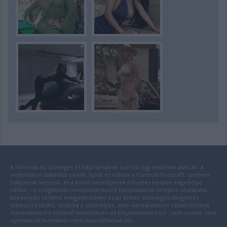
A Formula.hu szöveges és képi tartalma szerzői jogi védelem alatt áll. A
weboldalon található cikkek, fotók és videók a Formula Press Kft. szellemi
tulajdonát képezik, és a kiadó vezetőjének előzetes írásbeli engedélye
nélkül – a szolgáltatás rendeltetésszerű használatával velejáró olvasáson,
képernyőn történő megjelenítésen és az ehhez szükséges ideiglenes
többszörözésen, továbbá a személyes, nem-kereskedelmi célból történő
merevlemezre történő lementésen és kinyomtatáson túl - sem online, sem
nyomtatott formában nem használhatóak fel.