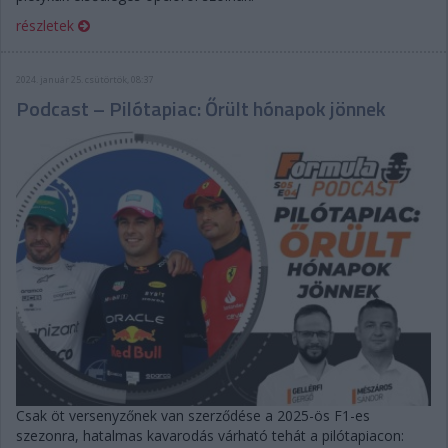
részletek
2024. január 25. csütörtök, 08:37
Podcast – Pilótapiac: Őrült hónapok jönnek
Csak öt versenyzőnek van szerződése a 2025-ös F1-es
szezonra, hatalmas kavarodás várható tehát a pilótapiacon: