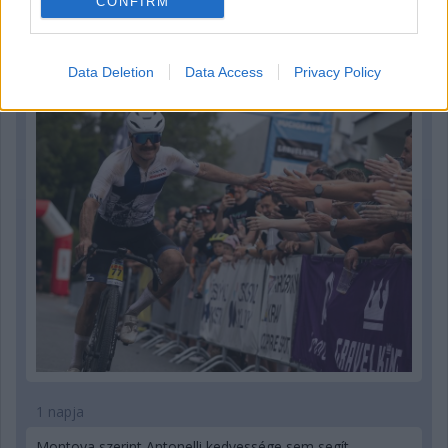
CONFIRM
5 órája
Kerékpáros világbajnokságra kvalifikálta magát Bottas az
F1-es nyári szünetben
Data Deletion
Data Access
Privacy Policy
1 napja
Montoya szerint Antonelli kedvessége sem segít