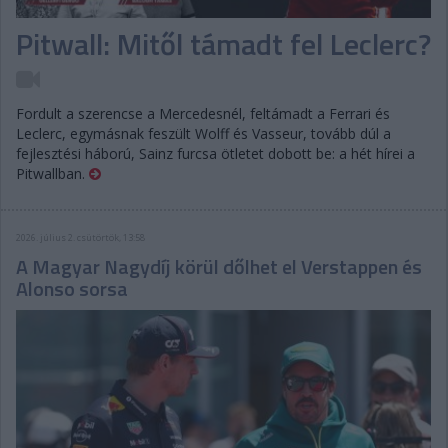
Pitwall: Mitől támadt fel Leclerc?
Fordult a szerencse a Mercedesnél, feltámadt a Ferrari és
Leclerc, egymásnak feszült Wolff és Vasseur, tovább dúl a
fejlesztési háború, Sainz furcsa ötletet dobott be: a hét hírei a
Pitwallban.
2026. július 2. csütörtök, 13:58
A Magyar Nagydíj körül dőlhet el Verstappen és
Alonso sorsa