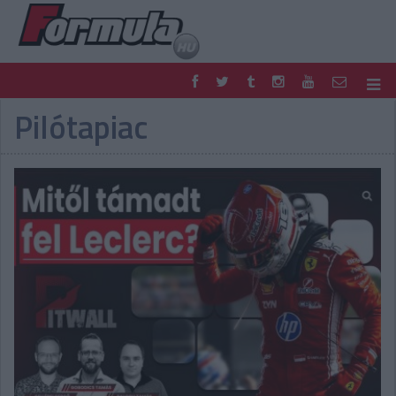
Pilótapiac
F1
PARC FERMÉ
FORMULA
MOTOR
NEMZETKÖZI
HAZAI
RETRO
EGYÉB
PODCAST
SHOP
LIVE
TIPPJÁTÉK
DIGITÁLIS MAGAZIN
PONTÁLLÁSOK
VERSENYNAPTÁRAK