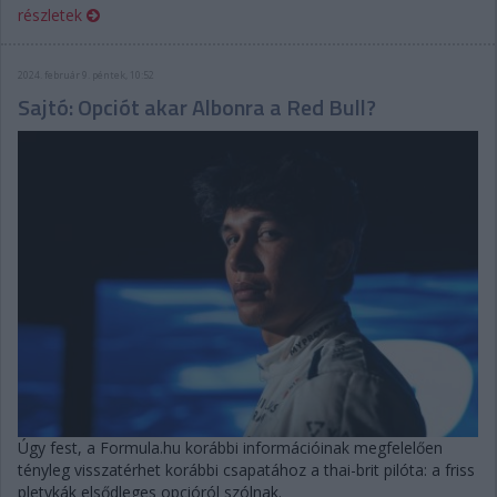
részletek
2024. február 9. péntek, 10:52
Sajtó: Opciót akar Albonra a Red Bull?
Úgy fest, a Formula.hu korábbi információinak megfelelően
tényleg visszatérhet korábbi csapatához a thai-brit pilóta: a friss
pletykák elsődleges opcióról szólnak.