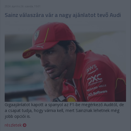
2024. április 24. szerda, 15:01
Sainz válaszára vár a nagy ajánlatot tevő Audi
Gigaajánlatot kapott a spanyol az F1-be megérkező Auditól, de
a csapat tudja, hogy várnia kell, mert Sainznak lehetnek még
jobb opciói is.
részletek