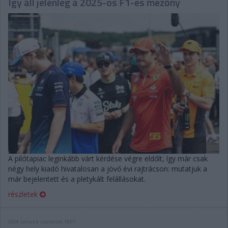
Így áll jelenleg a 2025-ös F1-es mezőny
A pilótapiac leginkább várt kérdése végre eldőlt, így már csak
négy hely kiadó hivatalosan a jövő évi rajtrácson: mutatjuk a
már bejelentett és a pletykált felállásokat.
részletek
2024. június 6. csütörtök, 18:07