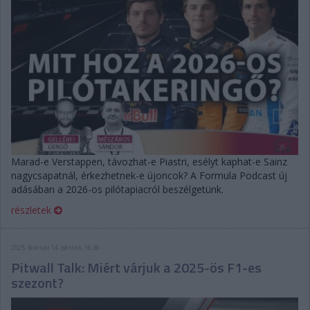
Marad-e Verstappen, távozhat-e Piastri, esélyt kaphat-e Sainz
nagycsapatnál, érkezhetnek-e újoncok? A Formula Podcast új
adásában a 2026-os pilótapiacról beszélgetünk.
részletek
2025. február 14. péntek, 16:30
Pitwall Talk: Miért várjuk a 2025-ös F1-es
szezont?