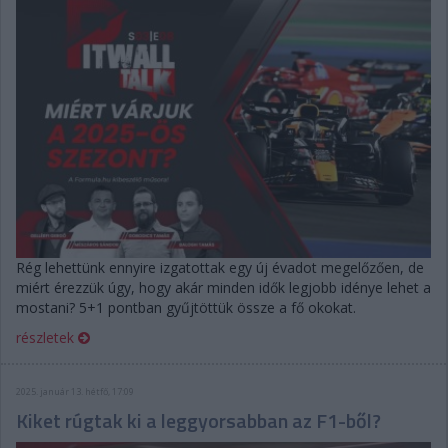
Rég lehettünk ennyire izgatottak egy új évadot megelőzően, de
miért érezzük úgy, hogy akár minden idők legjobb idénye lehet a
mostani? 5+1 pontban gyűjtöttük össze a fő okokat.
részletek
2025. január 13. hétfő, 17:09
Kiket rúgtak ki a leggyorsabban az F1-ből?