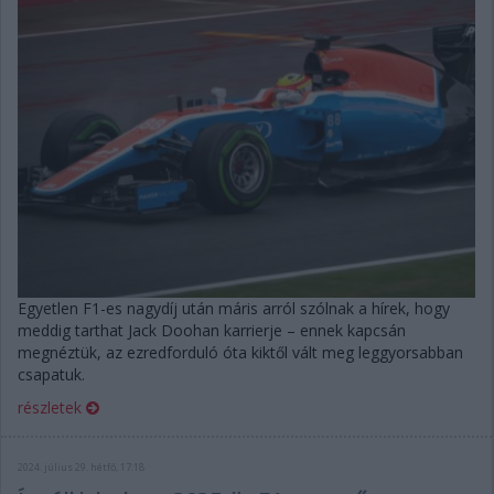
Egyetlen F1-es nagydíj után máris arról szólnak a hírek, hogy
meddig tarthat Jack Doohan karrierje – ennek kapcsán
megnéztük, az ezredforduló óta kiktől vált meg leggyorsabban
csapatuk.
részletek
2024. július 29. hétfő, 17:18