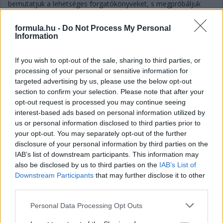
bemutatjuk a lehetséges forgatókönyveket, s megpróbáljuk
kibogozni a szálakat.
részletek
formula.hu -
Do Not Process My Personal
Information
2024. január 17. szerda, 16:31
If you wish to opt-out of the sale, sharing to third parties, or
Így bolydulhat fel 2024-ben az F1-es pilótapiac
processing of your personal or sensitive information for
targeted advertising by us, please use the below opt-out
section to confirm your selection. Please note that after your
opt-out request is processed you may continue seeing
interest-based ads based on personal information utilized by
us or personal information disclosed to third parties prior to
your opt-out. You may separately opt-out of the further
disclosure of your personal information by third parties on the
IAB’s list of downstream participants. This information may
also be disclosed by us to third parties on the
IAB’s List of
Downstream Participants
that may further disclose it to other
third parties.
Please note that this website/app uses one or more Google
Personal Data Processing Opt Outs
services and may gather and store information including but