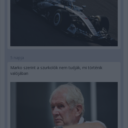
5 napja
Marko szerint a szurkolók nem tudják, mi történik
valójában