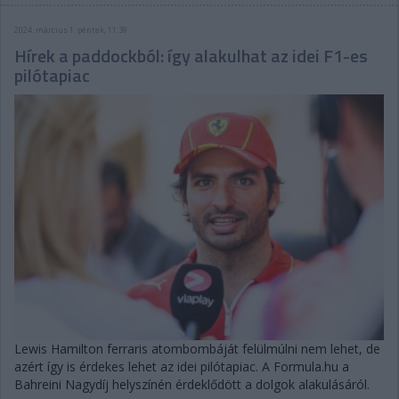
2024. március 1. péntek, 11:39
Hírek a paddockból: így alakulhat az idei F1-es
pilótapiac
Lewis Hamilton ferraris atombombáját felülmúlni nem lehet, de
azért így is érdekes lehet az idei pilótapiac. A Formula.hu a
Bahreini Nagydíj helyszínén érdeklődött a dolgok alakulásáról.