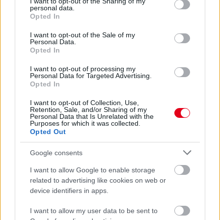
not limited to your visit or usage behaviour. You may click to
I want to opt-out of the Sharing of my
personal data.
Az idei szezonra változatlan maradt a mezőny, de ez aligha
grant or deny consent to Google and its third-party tags to
Opted In
marad így 2025-re: összeszedtük, mi a helyzet az egyes
use your data for below specified purposes in below Google
csapatoknál és mi várható a pilótakeringőben.
consent section.
I want to opt-out of the Sale of my
Personal Data.
részletek
Opted In
I want to opt-out of processing my
előző hírek
következő hírek
Personal Data for Targeted Advertising.
Opted In
I want to opt-out of Collection, Use,
Retention, Sale, and/or Sharing of my
Hallgasd meg a Formula Podcast
Personal Data that Is Unrelated with the
legfrissebb adását!
Purposes for which it was collected.
Opted Out
Google consents
I want to allow Google to enable storage
Kövess minket a Facebookon
related to advertising like cookies on web or
device identifiers in apps.
I want to allow my user data to be sent to